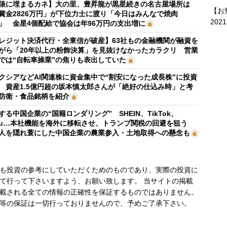
俵に埋まるカネ】大の里、豊昇龍が黒星続きの名古屋場所は
【お
賞金2826万円」が下位力士に渡り「今日はみんなで焼肉
202
」 金星4個配給で協会は年96万円の支出増に
レジット決済代行・全東信が破産】63社もの金融機関が融資を
がら「20年以上の粉飾決算」を見抜けなかったカラクリ 営業
では“自転車操業”の焦りも表出していた
クシアなどAI関連株に資金集中で“割安になった成長株”に投資
 資産1.5億円超の坂本慎太郎さんが「絶好の仕込み時」と考
防衛・食品銘柄を紹介
する中国企業の“国籍ロンダリング” SHEIN、TikTok、
mu…本社機能を海外に移転させ、トランプ関税の回避を狙う
人を隠れ蓑にした中国企業の農業参入・土地取得への懸念も
も投資の参考にしていただくためのものであり、実際の投資に
て行って下さいますよう、お願い致します。 当サイトの掲載
載される全ての情報の正確性を保証するものではありません。
等の保証は一切行っておりませんので、予めご了承下さい。