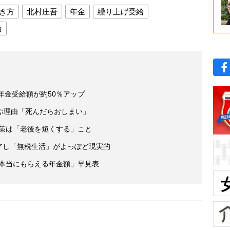
き方
北村庄吾
年金
繰り上げ受給
給
年金受給額が約50％アップ
ぶ理由「死んだらおしまい」
決策は「老後を短くする」こと
イアし「無税生活」がよっぽど現実的
「本当にもらえる年金額」早見表