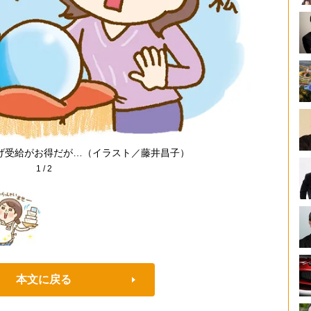
げ受給がお得だが…（イラスト／藤井昌子）
1
/
2
本文に戻る