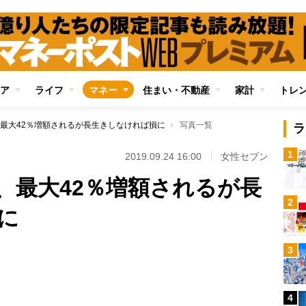
ア
ライフ
マネー
住まい・不動産
家計
トレ
最大42％増額されるが長生きしなければ損に
写真一覧
ラ
1
2019.09.24 16:00
女性セブン
、最大42％増額されるが長
2
に
3
Loaded
:
88.30%
4