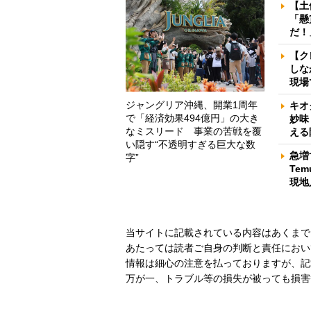
【土
「懸
だ！
【ク
しな
現場
ジャングリア沖縄、開業1周年
キオ
で「経済効果494億円」の大き
妙味
なミスリード 事業の苦戦を覆
える
い隠す“不透明すぎる巨大な数
急増
字”
Te
現地
当サイトに記載されている内容はあくまで
あたっては読者ご自身の判断と責任におい
情報は細心の注意を払っておりますが、記
万が一、トラブル等の損失が被っても損害