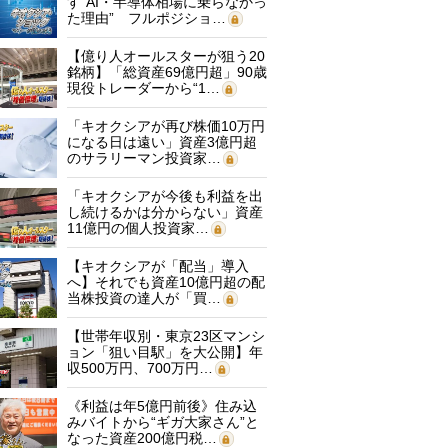
す“AI・半導体相場に乗らなかっ
た理由” フルポジショ…
【億り人オールスターが狙う20
銘柄】「総資産69億円超」90歳
現役トレーダーから“1…
「キオクシアが再び株価10万円
になる日は遠い」資産3億円超
のサラリーマン投資家…
「キオクシアが今後も利益を出
し続けるかは分からない」資産
11億円の個人投資家…
【キオクシアが「配当」導入
へ】それでも資産10億円超の配
当株投資の達人が「買…
【世帯年収別・東京23区マンシ
ョン「狙い目駅」を大公開】年
収500万円、700万円…
《利益は年5億円前後》住み込
みバイトから“ギガ大家さん”と
なった資産200億円税…