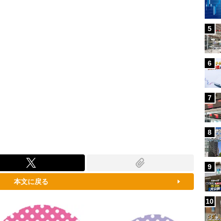
5
6
7
8
9
本文に戻る
10