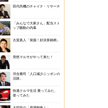
田代尚機のチャイナ・リサーチ
「みんなで大家さん」配当スト
ップ騒動の内幕
古賀真人「発掘！好決算銘柄」
月10万円のパートを10年続けたら月5500円アップ（イラスト／
突然マルサがやって来た！
河合雅司「人口減少ニッポンの
活路」
快適クルマ生活 乗ってみた、
使ってみた
大竹聡の「昼酒御免！」