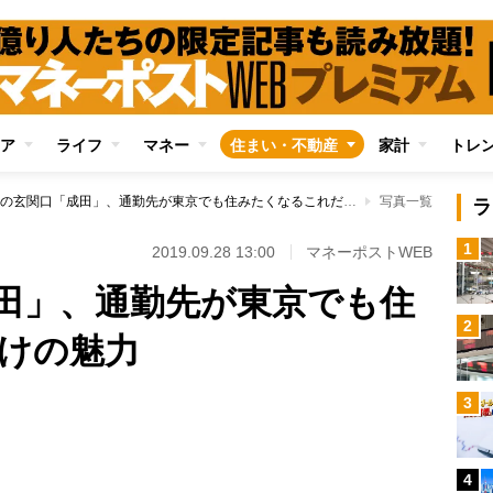
ア
ライフ
マネー
住まい・不動産
家計
トレ
日本の玄関口「成田」、通勤先が東京でも住みたくなるこれだけの魅力
写真一覧
ラ
1
2019.09.28 13:00
マネーポストWEB
田」、通勤先が東京でも住
2
けの魅力
3
Loaded
:
100.00%
4