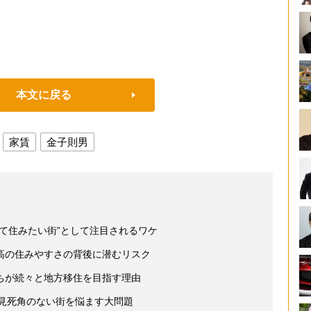
本文に戻る
家賃
金子則男
て住みたい街”として注目されるワケ
高の住みやすさの背後に潜むリスク
ちが続々と地方移住を目指す理由
一見死角のない街を悩ます大問題