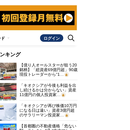
ンド
ログイン
ンキング
【億り人オールスターが狙う20
銘柄】「総資産69億円超」90歳
現役トレーダーから“1…
「キオクシアが今後も利益を出
し続けるかは分からない」資産
11億円の個人投資家…
「キオクシアが再び株価10万円
になる日は遠い」資産3億円超
のサラリーマン投資家…
【首都圏の不動産価格「危ない