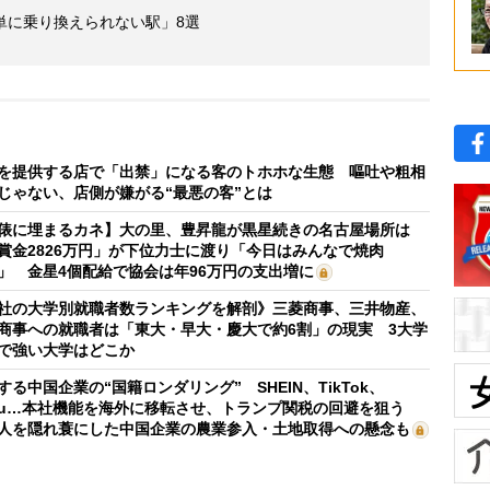
単に乗り換えられない駅」8選
を提供する店で「出禁」になる客のトホホな生態 嘔吐や粗相
じゃない、店側が嫌がる“最悪の客”とは
俵に埋まるカネ】大の里、豊昇龍が黒星続きの名古屋場所は
賞金2826万円」が下位力士に渡り「今日はみんなで焼肉
」 金星4個配給で協会は年96万円の支出増に
社の大学別就職者数ランキングを解剖》三菱商事、三井物産、
商事への就職者は「東大・早大・慶大で約6割」の現実 3大学
で強い大学はどこか
する中国企業の“国籍ロンダリング” SHEIN、TikTok、
mu…本社機能を海外に移転させ、トランプ関税の回避を狙う
人を隠れ蓑にした中国企業の農業参入・土地取得への懸念も