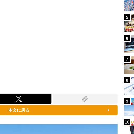
5
6
7
8
9
本文に戻る
10