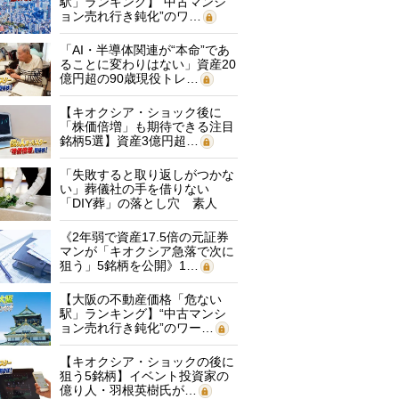
駅」ランキング】“中古マンシ
ョン売れ行き鈍化”のワ…
「AI・半導体関連が“本命”であ
ることに変わりはない」資産20
億円超の90歳現役トレ…
【キオクシア・ショック後に
「株価倍増」も期待できる注目
銘柄5選】資産3億円超…
「失敗すると取り返しがつかな
い」葬儀社の手を借りない
「DIY葬」の落とし穴 素人
に…
《2年弱で資産17.5倍の元証券
マンが「キオクシア急落で次に
狙う」5銘柄を公開》1…
【大阪の不動産価格「危ない
駅」ランキング】“中古マンシ
ョン売れ行き鈍化”のワー…
【キオクシア・ショックの後に
狙う5銘柄】イベント投資家の
億り人・羽根英樹氏が…