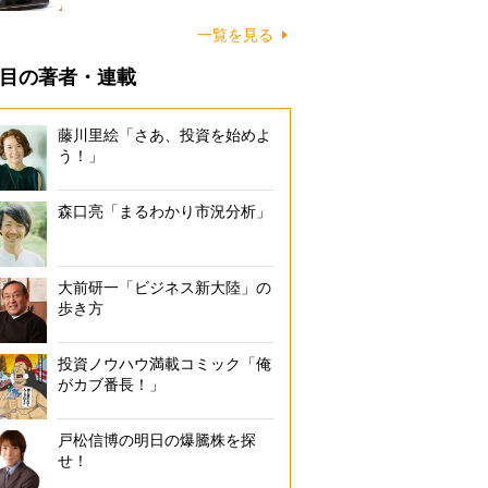
一覧を見る
目の著者・連載
藤川里絵「さあ、投資を始めよ
う！」
森口亮「まるわかり市況分析」
大前研一「ビジネス新大陸」の
歩き方
投資ノウハウ満載コミック「俺
がカブ番長！」
戸松信博の明日の爆騰株を探
せ！