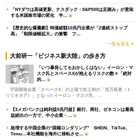
「NYダウは高値更新、ナスダック・S&P500は足踏み」が意味
する米国株市場の変化 半…
【歴史的な爆騰劇】時価総額10兆円企業が「2連続ストップ
高」「制限値幅拡大」の衝撃 フ…
一覧を見る
大前研一「ビジネス新大陸」の歩き方
「いつ暴発してもおかしくはない」イーロン・マ
スク氏とスペースXが抱えるリスクの数々「絶対
的…
宇宙開発企業「スペースX」の上場で史上初の「兆万長者（ト
リリオネア）」となったイーロン・マスク氏。…
【3メガバンクは純利益5兆円超】銀行、商社、ゼネコンは最高
益続出の一方で、中小企業・…
急増する中国企業の“国籍ロンダリング” SHEIN、TikTok、
Temu…本社機能を海外に移転させ…