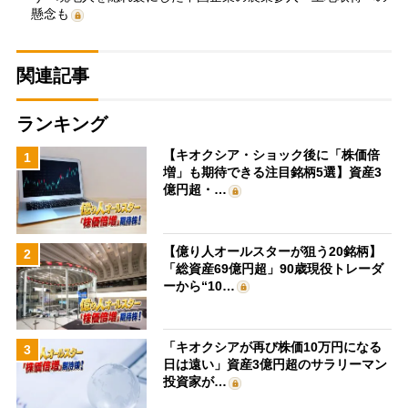
懸念も
関連記事
ランキング
【キオクシア・ショック後に「株価倍
1
増」も期待できる注目銘柄5選】資産3
億円超・…
【億り人オールスターが狙う20銘柄】
2
「総資産69億円超」90歳現役トレーダ
ーから“10…
「キオクシアが再び株価10万円になる
3
日は遠い」資産3億円超のサラリーマン
投資家が…