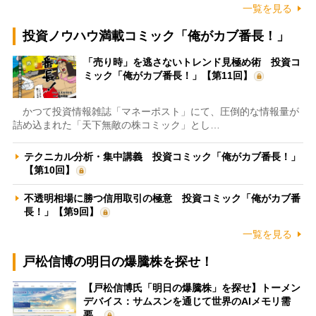
一覧を見る
投資ノウハウ満載コミック「俺がカブ番長！」
「売り時」を逃さないトレンド見極め術 投資コ
ミック「俺がカブ番長！」【第11回】
かつて投資情報雑誌「マネーポスト」にて、圧倒的な情報量が
詰め込まれた「天下無敵の株コミック」とし…
テクニカル分析・集中講義 投資コミック「俺がカブ番長！」
【第10回】
不透明相場に勝つ信用取引の極意 投資コミック「俺がカブ番
長！」【第9回】
一覧を見る
戸松信博の明日の爆騰株を探せ！
【戸松信博氏「明日の爆騰株」を探せ】トーメン
デバイス：サムスンを通じて世界のAIメモリ需
要…