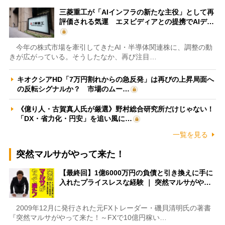
三菱重工が「AIインフラの新たな主役」として再
評価される気運 エヌビディアとの提携でAIデ…
今年の株式市場を牽引してきたAI・半導体関連株に、調整の動
きが広がっている。そうしたなか、再び注目…
キオクシアHD「7万円割れからの急反発」は再びの上昇局面へ
の反転シグナルか？ 市場のムー…
《億り人・古賀真人氏が厳選》野村総合研究所だけじゃない！
「DX・省力化・円安」を追い風に…
一覧を見る
突然マルサがやって来た！
【最終回】1億6000万円の負債と引き換えに手に
入れたプライスレスな経験 ｜ 突然マルサがや…
2009年12月に発行された元FXトレーダー・磯貝清明氏の著書
『突然マルサがやって来た！～FXで10億円稼い…