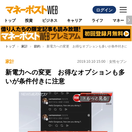
ログイン
トップ
投資
ビジネス
キャリア
ライフ
マネー
トップ
家計
節約
新電力への変更 お得なオプションも多いが条件付きに注
家計
2019.10.10 15:00
女性セブン
新電力への変更 お得なオプションも多
いが条件付きに注意
もっと見る
arrow_forward_ios