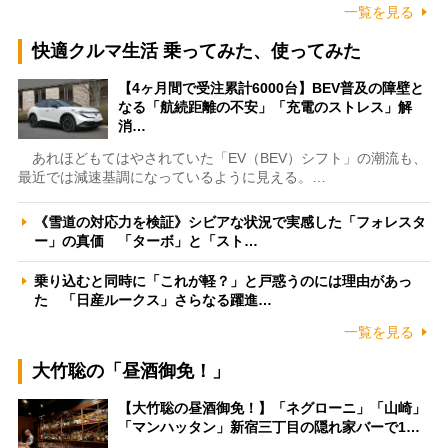
一覧を見る
快適クルマ生活 乗ってみた、使ってみた
【4ヶ月間で受注累計6000台】BEV普及の障壁と
なる「航続距離の不安」「充電のストレス」解
消…
あれほどもてはやされていた「EV（BEV）シフト」の潮流も、
最近では減速基調になっているように見える。…
《雪道の対応力を検証》シビアな状況で実感した「フォレスタ
ー」の真価 「ターボ」と「スト…
乗り込むと同時に「これが軽？」と戸惑うのには理由があっ
た 「日産ルークス」さらなる躍進…
一覧を見る
大竹聡の「昼酒御免！」
【大竹聡の昼酒御免！】「ネグローニ」「山崎」
「マンハッタン」新宿三丁目の隠れ家バーで1…