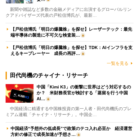
新聞や雑誌など多数の金融メディアに出演するグローバルリン
クアドバイザーズ代表の戸松信博氏が、最新…
【戸松信博氏「明日の爆騰株」を探せ】レーザーテック：最先
端半導体の製造に不可欠な検査装…
【戸松信博氏「明日の爆騰株」を探せ】TDK：AIインフラを支
えるキープレーヤー 成長の再評…
一覧を見る
田代尚機のチャイナ・リサーチ
中国「Kimi K3」の衝撃に世界はどう対応するの
か？ 米財務長官が検討する「蒸留を行う中国
AI…
中国経済に精通する中国株投資の第一人者・田代尚機氏のプレ
ミアム連載「チャイナ・リサーチ」。中国企…
中国経済“予想外の低成長”で政策のテコ入れ必至か 経済運営
方針の修正で成長加速が予想さ…