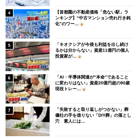
【首都圏の不動産価格「危ない駅」ラ
4
ンキング】“中古マンション売れ行き鈍
化”のワー…
「キオクシアが今後も利益を出し続け
5
るかは分からない」資産11億円の個人
投資家が…
「AI・半導体関連が“本命”であること
6
に変わりはない」資産20億円超の90歳
現役トレー…
「失敗すると取り返しがつかない」葬
7
儀社の手を借りない「DIY葬」の落とし
穴 素人には…