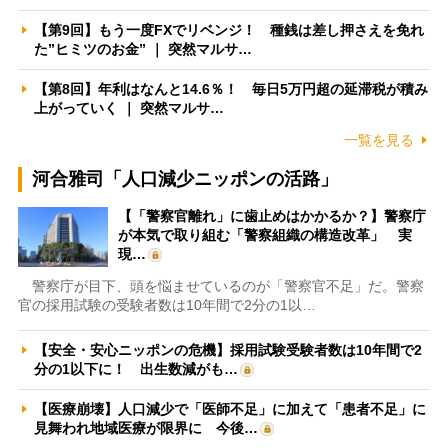
【第9回】もう一度FXでリベンジ！ 種銭は差し押さえを免れ
た”ヒミツのお金” ｜ 突然マルサ…
【第8回】年利はなんと14.6％！ 毎日5万円超の延滞税が積み
上がっていく ｜ 突然マルサ…
一覧を見る
河合雅司「人口減少ニッポンの活路」
【「警察官離れ」に歯止めはかかるか？】警察庁
が本気で取り組む「警察組織の構造改革」 実
現…
警察庁が目下、頭を悩ませているのが「警察官不足」だ。警察
官の採用試験の受験者数は10年間で2分の1以…
【安全・安心ニッポンの危機】採用試験受験者数は10年間で2
分の1以下に！ 出生数減がも…
【医療崩壊】人口減少で「医師不足」に加えて「患者不足」に
見舞われ地域医療が限界に 今後…