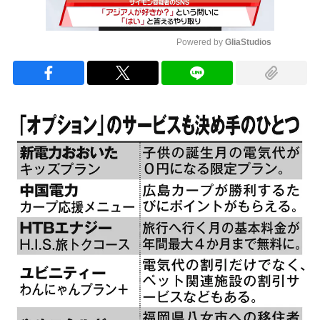
Powered by 
GliaStudios
Mute