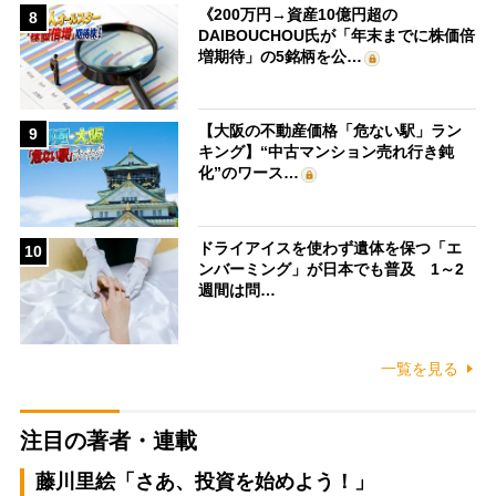
《200万円→資産10億円超の
8
DAIBOUCHOU氏が「年末までに株価倍
増期待」の5銘柄を公…
【大阪の不動産価格「危ない駅」ラン
9
キング】“中古マンション売れ行き鈍
化”のワース…
ドライアイスを使わず遺体を保つ「エ
10
ンバーミング」が日本でも普及 1～2
週間は問…
一覧を見る
注目の著者・連載
藤川里絵「さあ、投資を始めよう！」