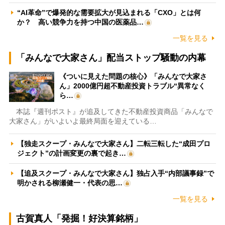
“AI革命”で爆発的な需要拡大が見込まれる「CXO」とは何
か？ 高い競争力を持つ中国の医薬品…
一覧を見る
「みんなで大家さん」配当ストップ騒動の内幕
《ついに見えた問題の核心》「みんなで大家さ
ん」2000億円超不動産投資トラブル“異常なく
ら…
本誌『週刊ポスト』が追及してきた不動産投資商品「みんなで
大家さん」がいよいよ最終局面を迎えている…
【独走スクープ・みんなで大家さん】二転三転した“成田プロ
ジェクト”の計画変更の裏で起き…
【追及スクープ・みんなで大家さん】独占入手“内部議事録”で
明かされる柳瀬健一・代表の思…
一覧を見る
古賀真人「発掘！好決算銘柄」