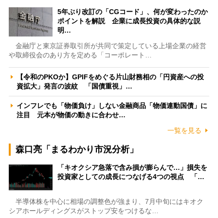
5年ぶり改訂の「CGコード」、何が変わったのか
ポイントを解説 企業に成長投資の具体的な説
明…
金融庁と東京証券取引所が共同で策定している上場企業の経営
や取締役会のあり方を定める「コーポレート…
【令和のPKOか】GPIFをめぐる片山財務相の「円資産への投
資拡大」発言の波紋 「国債重視」…
インフレでも「物価負け」しない金融商品「物価連動国債」に
注目 元本が物価の動きに合わせ…
一覧を見る
森口亮「まるわかり市況分析」
「キオクシア急落で含み損が膨らんで…」損失を
投資家としての成長につなげる4つの視点 「…
半導体株を中心に相場の調整色が強まり、7月中旬にはキオク
シアホールディングスがストップ安をつけるな…