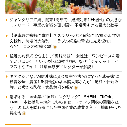
ジャングリア沖縄、開業1周年で「経済効果494億円」の大きな
ミスリード 事業の苦戦を覆い隠す“不透明すぎる巨大な数字”
【納車時に複数の事故】テスラジャパン“多額のEV補助金”で注
文殺到、現場は大混乱 トラブル続発の背後に見え隠れす
る“イーロンの右腕”の影
猛暑のお葬式で悩ましい“喪服問題” 女性は「ワンピースを着
ていけばOK」という俗説に潜む誤解、なぜ「ジャケット」が
マストなのか？《1級葬祭ディレクターが解説》
キオクシアなどAI関連株に資金集中で“割安になった成長株”に
投資妙味 資産1.5億円超の坂本慎太郎さんが「絶好の仕込み
時」と考える防衛・食品銘柄を紹介
急増する中国企業の“国籍ロンダリング” SHEIN、TikTok、
Temu…本社機能を海外に移転させ、トランプ関税の回避を狙
う 現地人を隠れ蓑にした中国企業の農業参入・土地取得への
懸念も