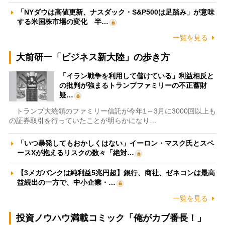
「NYダウは高値更新、ナスダック・S&P500は足踏み」が意味
する米国株市場の変化 半…
一覧を見る
大前研一「ビジネス新大陸」の歩き方
「イラン戦争を利用して儲けている」利益相反と
の批判が強まるトランプファミリーの不正蓄財
疑…
トランプ大統領のファミリー信託が今年1～3月に3000回以上も
の証券取引を行っていたことが明らかになり…
「いつ暴発してもおかしくはない」イーロン・マスク氏とスペ
ースXが抱えるリスクの数々「絶対…
【3メガバンクは純利益5兆円超】銀行、商社、ゼネコンは最高
益続出の一方で、中小企業・…
一覧を見る
投資ノウハウ満載コミック「俺がカブ番長！」