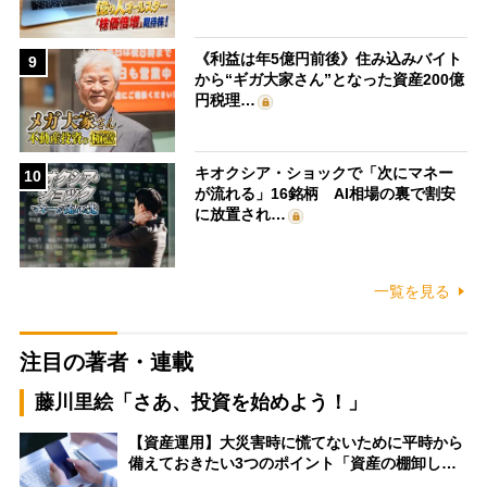
《利益は年5億円前後》住み込みバイト
9
から“ギガ大家さん”となった資産200億
円税理…
キオクシア・ショックで「次にマネー
10
が流れる」16銘柄 AI相場の裏で割安
に放置され…
一覧を見る
注目の著者・連載
藤川里絵「さあ、投資を始めよう！」
【資産運用】大災害時に慌てないために平時から
備えておきたい3つのポイント「資産の棚卸し…