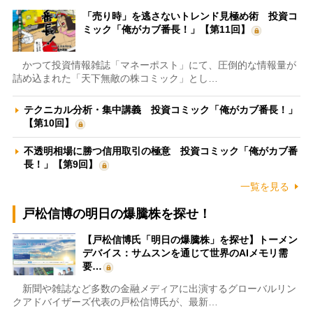
「売り時」を逃さないトレンド見極め術 投資コ
ミック「俺がカブ番長！」【第11回】
かつて投資情報雑誌「マネーポスト」にて、圧倒的な情報量が
詰め込まれた「天下無敵の株コミック」とし…
テクニカル分析・集中講義 投資コミック「俺がカブ番長！」
【第10回】
不透明相場に勝つ信用取引の極意 投資コミック「俺がカブ番
長！」【第9回】
一覧を見る
戸松信博の明日の爆騰株を探せ！
【戸松信博氏「明日の爆騰株」を探せ】トーメン
デバイス：サムスンを通じて世界のAIメモリ需
要…
新聞や雑誌など多数の金融メディアに出演するグローバルリン
クアドバイザーズ代表の戸松信博氏が、最新…