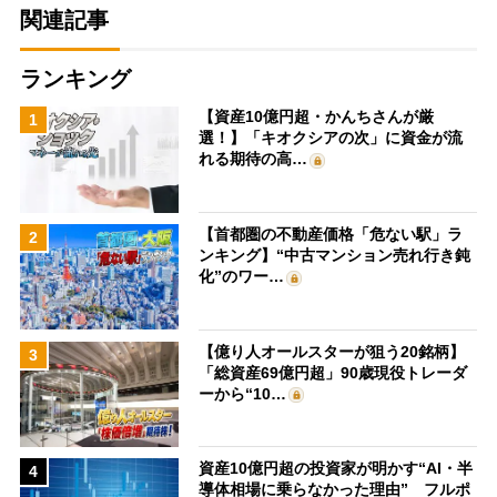
関連記事
ランキング
【資産10億円超・かんちさんが厳
1
選！】「キオクシアの次」に資金が流
れる期待の高…
【首都圏の不動産価格「危ない駅」ラ
2
ンキング】“中古マンション売れ行き鈍
化”のワー…
【億り人オールスターが狙う20銘柄】
3
「総資産69億円超」90歳現役トレーダ
ーから“10…
資産10億円超の投資家が明かす“AI・半
4
導体相場に乗らなかった理由” フルポ