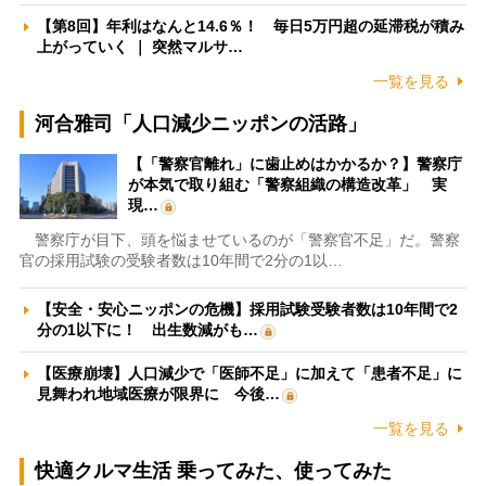
【第8回】年利はなんと14.6％！ 毎日5万円超の延滞税が積み
上がっていく ｜ 突然マルサ…
一覧を見る
河合雅司「人口減少ニッポンの活路」
【「警察官離れ」に歯止めはかかるか？】警察庁
が本気で取り組む「警察組織の構造改革」 実
現…
警察庁が目下、頭を悩ませているのが「警察官不足」だ。警察
官の採用試験の受験者数は10年間で2分の1以…
【安全・安心ニッポンの危機】採用試験受験者数は10年間で2
分の1以下に！ 出生数減がも…
【医療崩壊】人口減少で「医師不足」に加えて「患者不足」に
見舞われ地域医療が限界に 今後…
一覧を見る
快適クルマ生活 乗ってみた、使ってみた