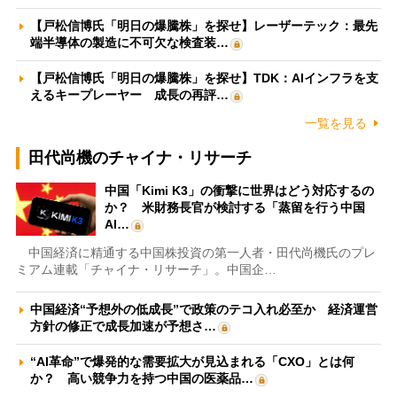
【戸松信博氏「明日の爆騰株」を探せ】レーザーテック：最先
端半導体の製造に不可欠な検査装…
【戸松信博氏「明日の爆騰株」を探せ】TDK：AIインフラを支
えるキープレーヤー 成長の再評…
一覧を見る
田代尚機のチャイナ・リサーチ
中国「Kimi K3」の衝撃に世界はどう対応するの
か？ 米財務長官が検討する「蒸留を行う中国
AI…
中国経済に精通する中国株投資の第一人者・田代尚機氏のプレ
ミアム連載「チャイナ・リサーチ」。中国企…
中国経済“予想外の低成長”で政策のテコ入れ必至か 経済運営
方針の修正で成長加速が予想さ…
“AI革命”で爆発的な需要拡大が見込まれる「CXO」とは何
か？ 高い競争力を持つ中国の医薬品…