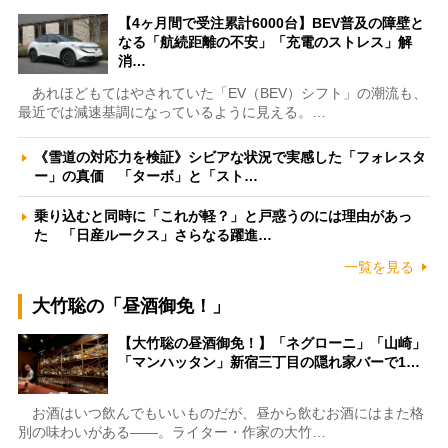
【4ヶ月間で受注累計6000台】BEV普及の障壁と
なる「航続距離の不安」「充電のストレス」解
消…
あれほどもてはやされていた「EV（BEV）シフト」の潮流も、
最近では減速基調になっているように見える。…
《雪道の対応力を検証》シビアな状況で実感した「フォレスタ
ー」の真価 「ターボ」と「スト…
乗り込むと同時に「これが軽？」と戸惑うのには理由があっ
た 「日産ルークス」さらなる躍進…
一覧を見る
大竹聡の「昼酒御免！」
【大竹聡の昼酒御免！】「ネグローニ」「山崎」
「マンハッタン」新宿三丁目の隠れ家バーで1…
お酒はいつ飲んでもいいものだが、昼から飲むお酒にはまた格
別の味わいがある――。ライター・作家の大竹…