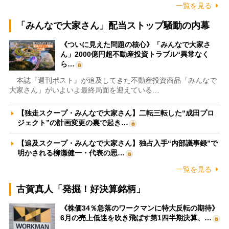
一覧を見る
「みんなで大家さん」配当ストップ騒動の内幕
《ついに見えた問題の核心》「みんなで大家さ
ん」2000億円超不動産投資トラブル“異常なく
ら…
本誌『週刊ポスト』が追及してきた不動産投資商品「みんなで
大家さん」がいよいよ最終局面を迎えている…
【独走スクープ・みんなで大家さん】二転三転した“成田プロ
ジェクト”の計画変更の裏で起き…
【追及スクープ・みんなで大家さん】独占入手“内部議事録”で
明かされる柳瀬健一・代表の思…
一覧を見る
古賀真人「発掘！好決算銘柄」
《株価34％急落のワークマンに特大反転の期待》
6月の売上低迷を吹き飛ばす第1四半期決算、…