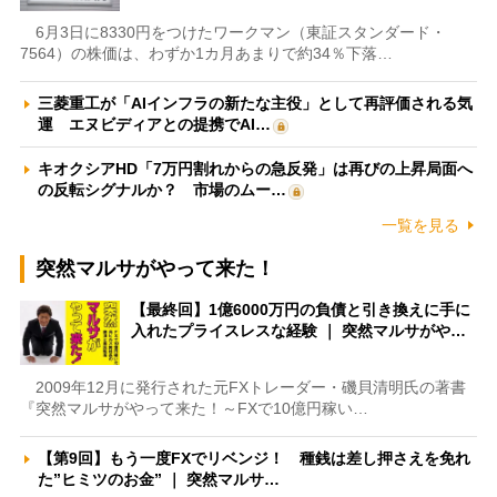
6月3日に8330円をつけたワークマン（東証スタンダード・
7564）の株価は、わずか1カ月あまりで約34％下落…
三菱重工が「AIインフラの新たな主役」として再評価される気
運 エヌビディアとの提携でAI…
キオクシアHD「7万円割れからの急反発」は再びの上昇局面へ
の反転シグナルか？ 市場のムー…
一覧を見る
突然マルサがやって来た！
【最終回】1億6000万円の負債と引き換えに手に
入れたプライスレスな経験 ｜ 突然マルサがや…
2009年12月に発行された元FXトレーダー・磯貝清明氏の著書
『突然マルサがやって来た！～FXで10億円稼い…
【第9回】もう一度FXでリベンジ！ 種銭は差し押さえを免れ
た”ヒミツのお金” ｜ 突然マルサ…