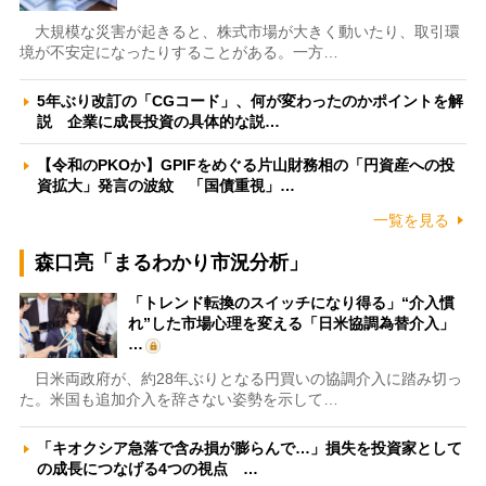
大規模な災害が起きると、株式市場が大きく動いたり、取引環
境が不安定になったりすることがある。一方…
5年ぶり改訂の「CGコード」、何が変わったのかポイントを解
説 企業に成長投資の具体的な説…
【令和のPKOか】GPIFをめぐる片山財務相の「円資産への投
資拡大」発言の波紋 「国債重視」…
一覧を見る
森口亮「まるわかり市況分析」
「トレンド転換のスイッチになり得る」“介入慣
れ”した市場心理を変える「日米協調為替介入」
…
日米両政府が、約28年ぶりとなる円買いの協調介入に踏み切っ
た。米国も追加介入を辞さない姿勢を示して…
「キオクシア急落で含み損が膨らんで…」損失を投資家として
の成長につなげる4つの視点 …