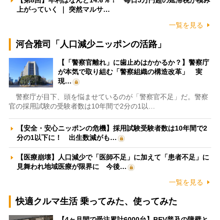
【第8回】年利はなんと14.6％！ 毎日5万円超の延滞税が積み
上がっていく ｜ 突然マルサ…
一覧を見る
河合雅司「人口減少ニッポンの活路」
【「警察官離れ」に歯止めはかかるか？】警察庁
が本気で取り組む「警察組織の構造改革」 実
現…
警察庁が目下、頭を悩ませているのが「警察官不足」だ。警察
官の採用試験の受験者数は10年間で2分の1以…
【安全・安心ニッポンの危機】採用試験受験者数は10年間で2
分の1以下に！ 出生数減がも…
【医療崩壊】人口減少で「医師不足」に加えて「患者不足」に
見舞われ地域医療が限界に 今後…
一覧を見る
快適クルマ生活 乗ってみた、使ってみた
【4ヶ月間で受注累計6000台】BEV普及の障壁と