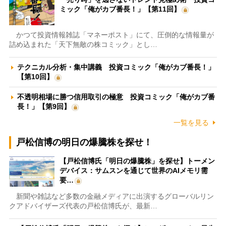
ミック「俺がカブ番長！」【第11回】
かつて投資情報雑誌「マネーポスト」にて、圧倒的な情報量が
詰め込まれた「天下無敵の株コミック」とし…
テクニカル分析・集中講義 投資コミック「俺がカブ番長！」
【第10回】
不透明相場に勝つ信用取引の極意 投資コミック「俺がカブ番
長！」【第9回】
一覧を見る
戸松信博の明日の爆騰株を探せ！
【戸松信博氏「明日の爆騰株」を探せ】トーメン
デバイス：サムスンを通じて世界のAIメモリ需
要…
新聞や雑誌など多数の金融メディアに出演するグローバルリン
クアドバイザーズ代表の戸松信博氏が、最新…