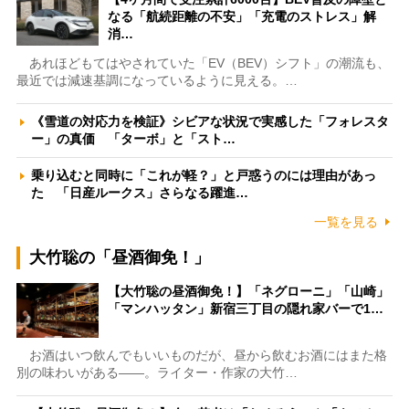
なる「航続距離の不安」「充電のストレス」解
消…
あれほどもてはやされていた「EV（BEV）シフト」の潮流も、
最近では減速基調になっているように見える。…
《雪道の対応力を検証》シビアな状況で実感した「フォレスタ
ー」の真価 「ターボ」と「スト…
乗り込むと同時に「これが軽？」と戸惑うのには理由があっ
た 「日産ルークス」さらなる躍進…
一覧を見る
大竹聡の「昼酒御免！」
【大竹聡の昼酒御免！】「ネグローニ」「山崎」
「マンハッタン」新宿三丁目の隠れ家バーで1…
お酒はいつ飲んでもいいものだが、昼から飲むお酒にはまた格
別の味わいがある――。ライター・作家の大竹…