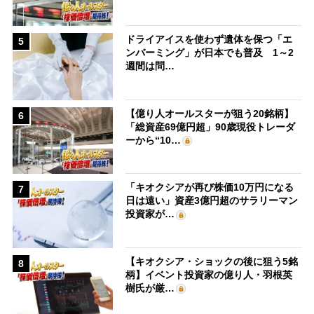
ドライアイスを使わず遺体を保つ「エ
5
ンバーミング」が日本でも普及 1～2
週間は問…
【億り人オールスターが狙う20銘柄】
6
「総資産69億円超」90歳現役トレーダ
ーから“10…
「キオクシアが再び株価10万円になる
7
日は遠い」資産3億円超のサラリーマン
投資家が…
【キオクシア・ショックの後に狙う5銘
8
柄】イベント投資家の億り人・羽根英
樹氏が厳…