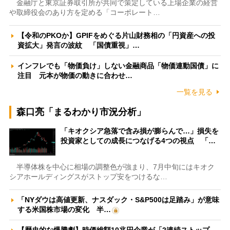
金融庁と東京証券取引所が共同で策定している上場企業の経営
や取締役会のあり方を定める「コーポレート…
【令和のPKOか】GPIFをめぐる片山財務相の「円資産への投
資拡大」発言の波紋 「国債重視」…
インフレでも「物価負け」しない金融商品「物価連動国債」に
注目 元本が物価の動きに合わせ…
一覧を見る
森口亮「まるわかり市況分析」
「キオクシア急落で含み損が膨らんで…」損失を
投資家としての成長につなげる4つの視点 「…
半導体株を中心に相場の調整色が強まり、7月中旬にはキオク
シアホールディングスがストップ安をつけるな…
「NYダウは高値更新、ナスダック・S&P500は足踏み」が意味
する米国株市場の変化 半…