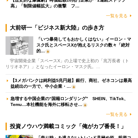
【歴史的な爆騰劇】時価総額10兆円企業が「2連続ストップ
高」「制限値幅拡大」の衝撃 フ…
一覧を見る
大前研一「ビジネス新大陸」の歩き方
「いつ暴発してもおかしくはない」イーロン・マ
スク氏とスペースXが抱えるリスクの数々「絶対
的…
宇宙開発企業「スペースX」の上場で史上初の「兆万長者（ト
リリオネア）」となったイーロン・マスク氏。…
【3メガバンクは純利益5兆円超】銀行、商社、ゼネコンは最高
益続出の一方で、中小企業・…
急増する中国企業の“国籍ロンダリング” SHEIN、TikTok、
Temu…本社機能を海外に移転させ…
一覧を見る
投資ノウハウ満載コミック「俺がカブ番長！」
「売り時」を逃さないトレンド見極め術 投資コ