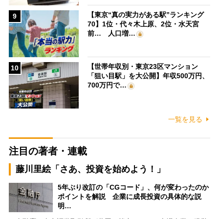
【東京“真の実力がある駅”ランキング
9
70】1位・代々木上原、2位・水天宮
前… 人口増…
【世帯年収別・東京23区マンション
10
「狙い目駅」を大公開】年収500万円、
700万円で…
一覧を見る
注目の著者・連載
藤川里絵「さあ、投資を始めよう！」
5年ぶり改訂の「CGコード」、何が変わったのか
ポイントを解説 企業に成長投資の具体的な説
明…