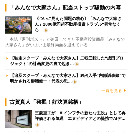
「みんなで大家さん」配当ストップ騒動の内幕
《ついに見えた問題の核心》「みんなで大家さ
ん」2000億円超不動産投資トラブル“異常なく
ら…
本誌『週刊ポスト』が追及してきた不動産投資商品「みんなで
大家さん」がいよいよ最終局面を迎えている…
【独走スクープ・みんなで大家さん】二転三転した“成田プロ
ジェクト”の計画変更の裏で起き…
【追及スクープ・みんなで大家さん】独占入手“内部議事録”で
明かされる柳瀬健一・代表の思…
一覧を見る
古賀真人「発掘！好決算銘柄」
三菱重工が「AIインフラの新たな主役」として再
評価される気運 エヌビディアとの提携でAIデ…