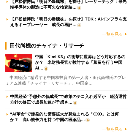
【戸松信博氏「明日の爆騰株」を探せ】レーザーテック：最先
端半導体の製造に不可欠な検査装…
【戸松信博氏「明日の爆騰株」を探せ】TDK：AIインフラを支
えるキープレーヤー 成長の再評…
一覧を見る
田代尚機のチャイナ・リサーチ
中国「Kimi K3」の衝撃に世界はどう対応するの
か？ 米財務長官が検討する「蒸留を行う中国
AI…
中国経済に精通する中国株投資の第一人者・田代尚機氏のプレ
ミアム連載「チャイナ・リサーチ」。中国企…
中国経済“予想外の低成長”で政策のテコ入れ必至か 経済運営
方針の修正で成長加速が予想さ…
“AI革命”で爆発的な需要拡大が見込まれる「CXO」とは何
か？ 高い競争力を持つ中国の医薬品…
一覧を見る