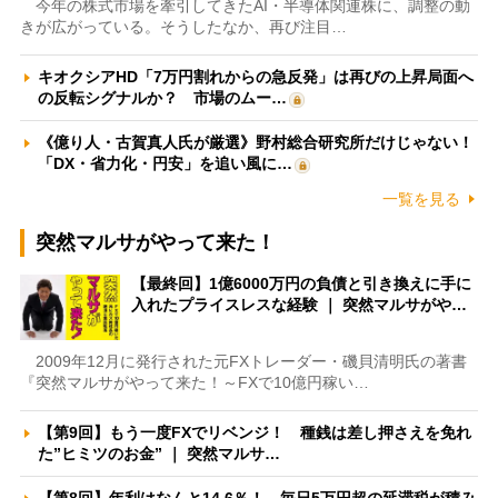
今年の株式市場を牽引してきたAI・半導体関連株に、調整の動
きが広がっている。そうしたなか、再び注目…
キオクシアHD「7万円割れからの急反発」は再びの上昇局面へ
の反転シグナルか？ 市場のムー…
《億り人・古賀真人氏が厳選》野村総合研究所だけじゃない！
「DX・省力化・円安」を追い風に…
一覧を見る
突然マルサがやって来た！
【最終回】1億6000万円の負債と引き換えに手に
入れたプライスレスな経験 ｜ 突然マルサがや…
2009年12月に発行された元FXトレーダー・磯貝清明氏の著書
『突然マルサがやって来た！～FXで10億円稼い…
【第9回】もう一度FXでリベンジ！ 種銭は差し押さえを免れ
た”ヒミツのお金” ｜ 突然マルサ…