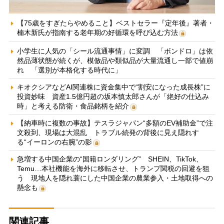
【75歳をすぎたらやめること】ベストセラー『定年後』著者・
楠木新氏が指南する老年期の好循環を呼び込む方法
小学生に人気の「シール流通事情」に変調 「ボンドロ」は依
然品薄状態が続くが、模倣品や類似品が大量流通し一部で値崩
れ 「選別が本格化する時代に」
キオクシアなどAI関連株に資金集中で“割安になった成長株”に
投資妙味 資産1.5億円超の坂本慎太郎さんが「絶好の仕込み
時」と考える防衛・食品銘柄を紹介
【納車時に複数の事故】テスラジャパン“多額のEV補助金”で注
文殺到、現場は大混乱 トラブル続発の背後に見え隠れす
る“イーロンの右腕”の影
急増する中国企業の“国籍ロンダリング” SHEIN、TikTok、
Temu…本社機能を海外に移転させ、トランプ関税の回避を狙
う 現地人を隠れ蓑にした中国企業の農業参入・土地取得への
懸念も
関連記事