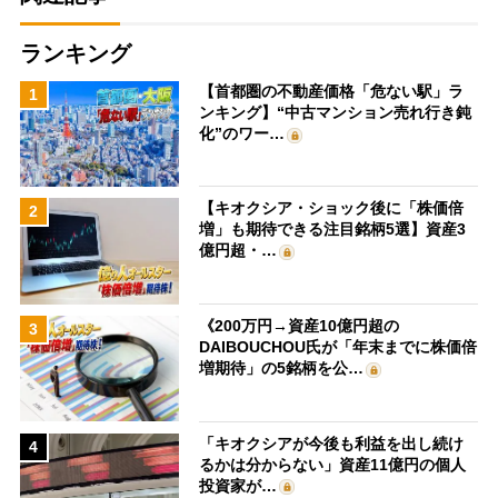
ランキング
【首都圏の不動産価格「危ない駅」ラ
1
ンキング】“中古マンション売れ行き鈍
化”のワー…
【キオクシア・ショック後に「株価倍
2
増」も期待できる注目銘柄5選】資産3
億円超・…
《200万円→資産10億円超の
3
DAIBOUCHOU氏が「年末までに株価倍
増期待」の5銘柄を公…
「キオクシアが今後も利益を出し続け
4
るかは分からない」資産11億円の個人
投資家が…