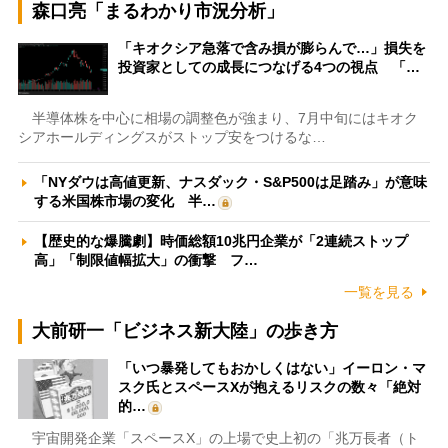
森口亮「まるわかり市況分析」
「キオクシア急落で含み損が膨らんで…」損失を
投資家としての成長につなげる4つの視点 「…
半導体株を中心に相場の調整色が強まり、7月中旬にはキオク
シアホールディングスがストップ安をつけるな…
「NYダウは高値更新、ナスダック・S&P500は足踏み」が意味
する米国株市場の変化 半…
【歴史的な爆騰劇】時価総額10兆円企業が「2連続ストップ
高」「制限値幅拡大」の衝撃 フ…
一覧を見る
大前研一「ビジネス新大陸」の歩き方
「いつ暴発してもおかしくはない」イーロン・マ
スク氏とスペースXが抱えるリスクの数々「絶対
的…
宇宙開発企業「スペースX」の上場で史上初の「兆万長者（ト