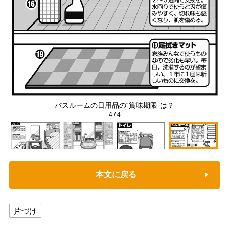
バスルームの日用品の“賞味期限”は？
4
/
4
本文に戻る
片づけ