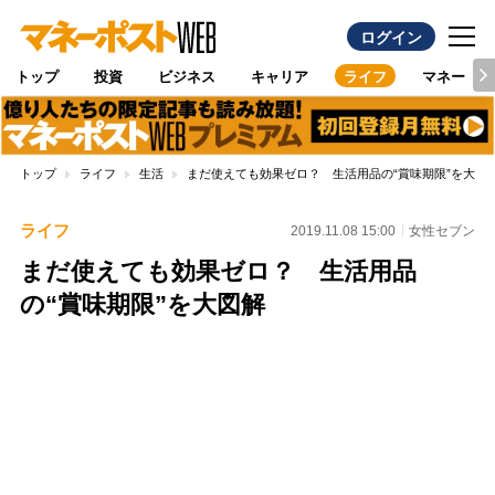
ログイン
トップ
投資
ビジネス
キャリア
ライフ
マネー
トップ
ライフ
生活
まだ使えても効果ゼロ？ 生活用品の“賞味期限”を大図
ライフ
2019.11.08 15:00
女性セブン
まだ使えても効果ゼロ？ 生活用品
の“賞味期限”を大図解
Loaded
:
89.01%
/
Unmute