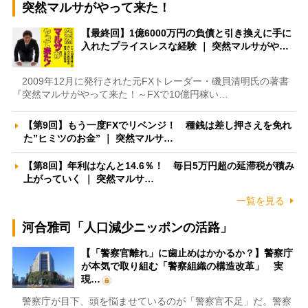
突然マルサがやって来た！
【最終回】1億6000万円の負債と引き換えに手に
入れたプライスレスな経験 ｜ 突然マルサがや…
2009年12月に発行された元FXトレーダー・磯貝清明氏の著書
『突然マルサがやって来た！～FXで10億円稼い…
【第9回】もう一度FXでリベンジ！ 種銭は差し押さえを免れ
た”ヒミツのお金” ｜ 突然マルサ…
【第8回】年利はなんと14.6％！ 毎日5万円超の延滞税が積み
上がっていく ｜ 突然マルサ…
一覧を見る
河合雅司「人口減少ニッポンの活路」
【「警察官離れ」に歯止めはかかるか？】警察庁
が本気で取り組む「警察組織の構造改革」 実
現…
警察庁が目下、頭を悩ませているのが「警察官不足」だ。警察