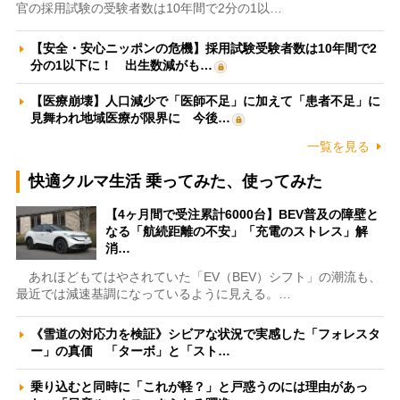
官の採用試験の受験者数は10年間で2分の1以…
【安全・安心ニッポンの危機】採用試験受験者数は10年間で2
分の1以下に！ 出生数減がも…
【医療崩壊】人口減少で「医師不足」に加えて「患者不足」に
見舞われ地域医療が限界に 今後…
一覧を見る
快適クルマ生活 乗ってみた、使ってみた
【4ヶ月間で受注累計6000台】BEV普及の障壁と
なる「航続距離の不安」「充電のストレス」解
消…
あれほどもてはやされていた「EV（BEV）シフト」の潮流も、
最近では減速基調になっているように見える。…
《雪道の対応力を検証》シビアな状況で実感した「フォレスタ
ー」の真価 「ターボ」と「スト…
乗り込むと同時に「これが軽？」と戸惑うのには理由があっ