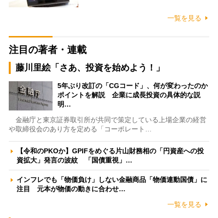
一覧を見る
注目の著者・連載
藤川里絵「さあ、投資を始めよう！」
5年ぶり改訂の「CGコード」、何が変わったのか
ポイントを解説 企業に成長投資の具体的な説
明…
金融庁と東京証券取引所が共同で策定している上場企業の経営
や取締役会のあり方を定める「コーポレート…
【令和のPKOか】GPIFをめぐる片山財務相の「円資産への投
資拡大」発言の波紋 「国債重視」…
インフレでも「物価負け」しない金融商品「物価連動国債」に
注目 元本が物価の動きに合わせ…
一覧を見る