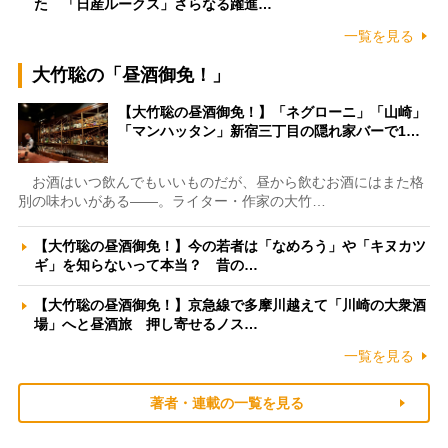
た 「日産ルークス」さらなる躍進…
一覧を見る
大竹聡の「昼酒御免！」
【大竹聡の昼酒御免！】「ネグローニ」「山崎」
「マンハッタン」新宿三丁目の隠れ家バーで1…
お酒はいつ飲んでもいいものだが、昼から飲むお酒にはまた格
別の味わいがある――。ライター・作家の大竹…
【大竹聡の昼酒御免！】今の若者は「なめろう」や「キヌカツ
ギ」を知らないって本当？ 昔の…
【大竹聡の昼酒御免！】京急線で多摩川越えて「川崎の大衆酒
場」へと昼酒旅 押し寄せるノス…
一覧を見る
著者・連載の一覧を見る