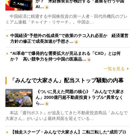
か？ 米財務長官が検討する「蒸留を行う中国
AI…
中国経済に精通する中国株投資の第一人者・田代尚機氏のプレ
ミアム連載「チャイナ・リサーチ」。中国企…
中国経済“予想外の低成長”で政策のテコ入れ必至か 経済運営
方針の修正で成長加速が予想さ…
“AI革命”で爆発的な需要拡大が見込まれる「CXO」とは何
か？ 高い競争力を持つ中国の医薬品…
一覧を見る
「みんなで大家さん」配当ストップ騒動の内幕
《ついに見えた問題の核心》「みんなで大家さ
ん」2000億円超不動産投資トラブル“異常なく
ら…
本誌『週刊ポスト』が追及してきた不動産投資商品「みんなで
大家さん」がいよいよ最終局面を迎えている…
【独走スクープ・みんなで大家さん】二転三転した“成田プロ