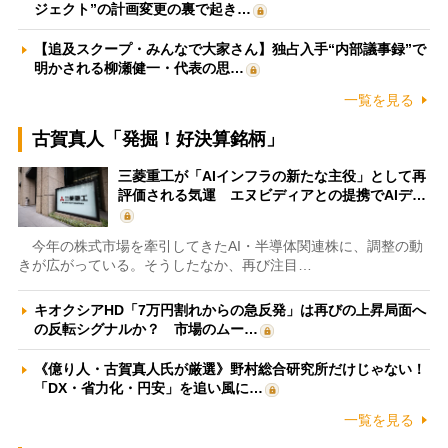
ジェクト”の計画変更の裏で起き…
【追及スクープ・みんなで大家さん】独占入手“内部議事録”で
明かされる柳瀬健一・代表の思…
一覧を見る
古賀真人「発掘！好決算銘柄」
三菱重工が「AIインフラの新たな主役」として再
評価される気運 エヌビディアとの提携でAIデ…
今年の株式市場を牽引してきたAI・半導体関連株に、調整の動
きが広がっている。そうしたなか、再び注目…
キオクシアHD「7万円割れからの急反発」は再びの上昇局面へ
の反転シグナルか？ 市場のムー…
《億り人・古賀真人氏が厳選》野村総合研究所だけじゃない！
「DX・省力化・円安」を追い風に…
一覧を見る