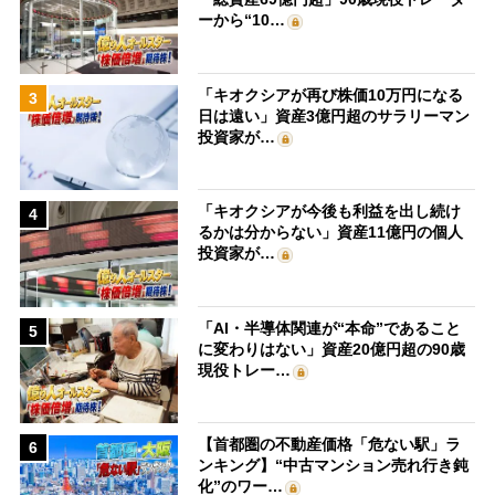
ーから“10…
「キオクシアが再び株価10万円になる
3
日は遠い」資産3億円超のサラリーマン
投資家が…
「キオクシアが今後も利益を出し続け
4
るかは分からない」資産11億円の個人
投資家が…
「AI・半導体関連が“本命”であること
5
に変わりはない」資産20億円超の90歳
現役トレー…
【首都圏の不動産価格「危ない駅」ラ
6
ンキング】“中古マンション売れ行き鈍
化”のワー…