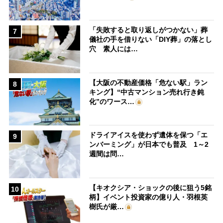
「失敗すると取り返しがつかない」葬
7
儀社の手を借りない「DIY葬」の落とし
穴 素人には…
【大阪の不動産価格「危ない駅」ラン
8
キング】“中古マンション売れ行き鈍
化”のワース…
ドライアイスを使わず遺体を保つ「エ
9
ンバーミング」が日本でも普及 1～2
週間は問…
【キオクシア・ショックの後に狙う5銘
10
柄】イベント投資家の億り人・羽根英
樹氏が厳…