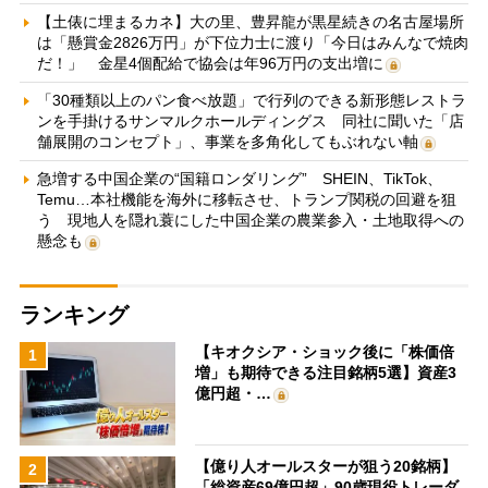
【土俵に埋まるカネ】大の里、豊昇龍が黒星続きの名古屋場所
は「懸賞金2826万円」が下位力士に渡り「今日はみんなで焼肉
だ！」 金星4個配給で協会は年96万円の支出増に
「30種類以上のパン食べ放題」で行列のできる新形態レストラ
ンを手掛けるサンマルクホールディングス 同社に聞いた「店
舗展開のコンセプト」、事業を多角化してもぶれない軸
急増する中国企業の“国籍ロンダリング” SHEIN、TikTok、
Temu…本社機能を海外に移転させ、トランプ関税の回避を狙
う 現地人を隠れ蓑にした中国企業の農業参入・土地取得への
懸念も
ランキング
【キオクシア・ショック後に「株価倍
1
増」も期待できる注目銘柄5選】資産3
億円超・…
【億り人オールスターが狙う20銘柄】
2
「総資産69億円超」90歳現役トレーダ