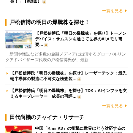
長！」【第9回】
一覧を見る
戸松信博の明日の爆騰株を探せ！
【戸松信博氏「明日の爆騰株」を探せ】トーメン
デバイス：サムスンを通じて世界のAIメモリ需
要…
新聞や雑誌など多数の金融メディアに出演するグローバルリン
クアドバイザーズ代表の戸松信博氏が、最新…
【戸松信博氏「明日の爆騰株」を探せ】レーザーテック：最先
端半導体の製造に不可欠な検査装…
【戸松信博氏「明日の爆騰株」を探せ】TDK：AIインフラを支
えるキープレーヤー 成長の再評…
一覧を見る
田代尚機のチャイナ・リサーチ
中国「Kimi K3」の衝撃に世界はどう対応するの