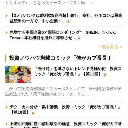
リリオネア）」となったイーロン・マスク氏。…
【3メガバンクは純利益5兆円超】銀行、商社、ゼネコンは最高
益続出の一方で、中小企業・…
急増する中国企業の“国籍ロンダリング” SHEIN、TikTok、
Temu…本社機能を海外に移転させ…
一覧を見る
投資ノウハウ満載コミック「俺がカブ番長！」
「売り時」を逃さないトレンド見極め術 投資コ
ミック「俺がカブ番長！」【第11回】
かつて投資情報雑誌「マネーポスト」にて、圧倒的な情報量が
詰め込まれた「天下無敵の株コミック」とし…
テクニカル分析・集中講義 投資コミック「俺がカブ番長！」
【第10回】
不透明相場に勝つ信用取引の極意 投資コミック「俺がカブ番