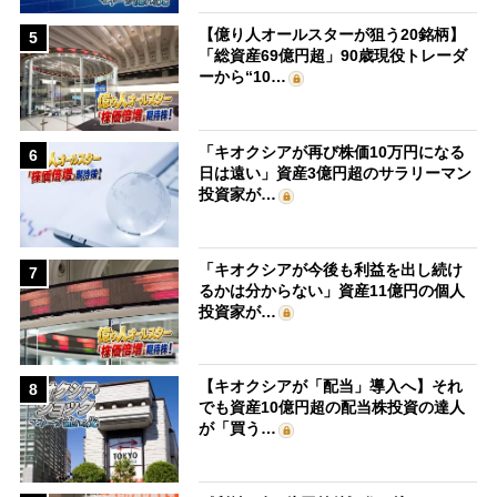
【億り人オールスターが狙う20銘柄】
5
「総資産69億円超」90歳現役トレーダ
ーから“10…
「キオクシアが再び株価10万円になる
6
日は遠い」資産3億円超のサラリーマン
投資家が…
「キオクシアが今後も利益を出し続け
7
るかは分からない」資産11億円の個人
投資家が…
【キオクシアが「配当」導入へ】それ
8
でも資産10億円超の配当株投資の達人
が「買う…