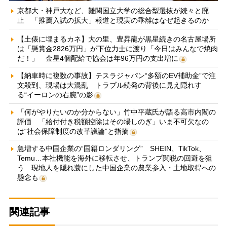
京都大・神戸大など、難関国立大学の総合型選抜が続々と廃
止 「推薦入試の拡大」報道と現実の乖離はなぜ起きるのか
【土俵に埋まるカネ】大の里、豊昇龍が黒星続きの名古屋場所
は「懸賞金2826万円」が下位力士に渡り「今日はみんなで焼肉
だ！」 金星4個配給で協会は年96万円の支出増に
【納車時に複数の事故】テスラジャパン“多額のEV補助金”で注
文殺到、現場は大混乱 トラブル続発の背後に見え隠れす
る“イーロンの右腕”の影
「何がやりたいのか分からない」竹中平蔵氏が語る高市内閣の
評価 「給付付き税額控除はその場しのぎ」いま不可欠なの
は“社会保障制度の改革議論”と指摘
急増する中国企業の“国籍ロンダリング” SHEIN、TikTok、
Temu…本社機能を海外に移転させ、トランプ関税の回避を狙
う 現地人を隠れ蓑にした中国企業の農業参入・土地取得への
懸念も
関連記事