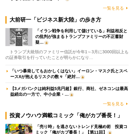
一覧を見る
大前研一「ビジネス新大陸」の歩き方
「イラン戦争を利用して儲けている」利益相反と
の批判が強まるトランプファミリーの不正蓄財
疑…
トランプ大統領のファミリー信託が今年1～3月に3000回以上も
の証券取引を行っていたことが明らかになり…
「いつ暴発してもおかしくはない」イーロン・マスク氏とスペ
ースXが抱えるリスクの数々「絶対…
【3メガバンクは純利益5兆円超】銀行、商社、ゼネコンは最高
益続出の一方で、中小企業・…
一覧を見る
投資ノウハウ満載コミック「俺がカブ番長！」
「売り時」を逃さないトレンド見極め術 投資コ
ミック「俺がカブ番長！」【第11回】