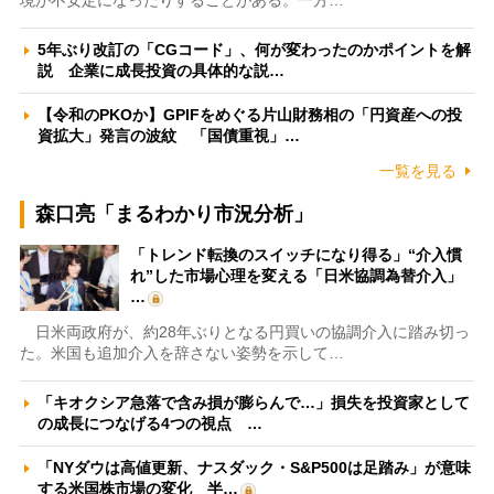
5年ぶり改訂の「CGコード」、何が変わったのかポイントを解
説 企業に成長投資の具体的な説…
【令和のPKOか】GPIFをめぐる片山財務相の「円資産への投
資拡大」発言の波紋 「国債重視」…
一覧を見る
森口亮「まるわかり市況分析」
「トレンド転換のスイッチになり得る」“介入慣
れ”した市場心理を変える「日米協調為替介入」
…
日米両政府が、約28年ぶりとなる円買いの協調介入に踏み切っ
た。米国も追加介入を辞さない姿勢を示して…
「キオクシア急落で含み損が膨らんで…」損失を投資家として
の成長につなげる4つの視点 …
「NYダウは高値更新、ナスダック・S&P500は足踏み」が意味
する米国株市場の変化 半…