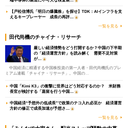
【戸松信博氏「明日の爆騰株」を探せ】TDK：AIインフラを支
えるキープレーヤー 成長の再評…
一覧を見る
田代尚機のチャイナ・リサーチ
厳しい経済情勢をどう打開するか？中国の下半期
の「経済運営方針」を読み解く 需要不足対策
が…
中国経済に精通する中国株投資の第一人者・田代尚機氏のプレ
ミアム連載「チャイナ・リサーチ」。中国の…
中国「Kimi K3」の衝撃に世界はどう対応するのか？ 米財務
長官が検討する「蒸留を行う中国…
中国経済“予想外の低成長”で政策のテコ入れ必至か 経済運営
方針の修正で成長加速が予想さ…
一覧を見る