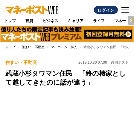
ログイン
トップ
投資
ビジネス
キャリア
ライフ
マネー
トップ
住まい・不動産
マイホーム・購入
武蔵小杉タワマン住民 「終の棲
住まい・不動産
2019.10.30 07:00
週刊ポスト
武蔵小杉タワマン住民 「終の棲家とし
て越してきたのに話が違う」
Loaded
:
96.26%
/
Unmute