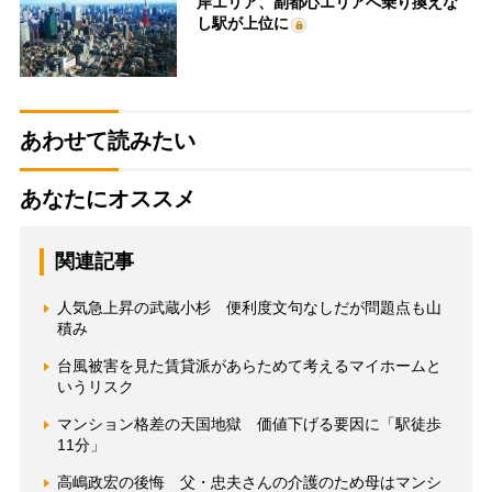
岸エリア、副都心エリアへ乗り換えな
し駅が上位に
あわせて読みたい
あなたにオススメ
関連記事
人気急上昇の武蔵小杉 便利度文句なしだが問題点も山
積み
台風被害を見た賃貸派があらためて考えるマイホームと
いうリスク
マンション格差の天国地獄 価値下げる要因に「駅徒歩
11分」
高嶋政宏の後悔 父・忠夫さんの介護のため母はマンシ