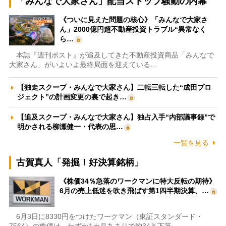
「みんなで大家さん」配当ストップ騒動の内幕
《ついに見えた問題の核心》「みんなで大家さ
ん」2000億円超不動産投資トラブル“異常なく
ら…
本誌『週刊ポスト』が追及してきた不動産投資商品「みんなで
大家さん」がいよいよ最終局面を迎えている…
【独走スクープ・みんなで大家さん】二転三転した“成田プロ
ジェクト”の計画変更の裏で起き…
【追及スクープ・みんなで大家さん】独占入手“内部議事録”で
明かされる柳瀬健一・代表の思…
一覧を見る
古賀真人「発掘！好決算銘柄」
《株価34％急落のワークマンに特大反転の期待》
6月の売上低迷を吹き飛ばす第1四半期決算、…
6月3日に8330円をつけたワークマン（東証スタンダード・
7564）の株価は、わずか1カ月あまりで約34％下落…