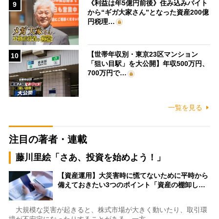
《利益は年5億円前後》住み込みバイト
9
から“ギガ大家さん”となった資産200億
円税理…
【世帯年収別・東京23区マンション
10
「狙い目駅」を大公開】年収500万円、
700万円で…
一覧を見る
注目の著者・連載
藤川里絵「さあ、投資を始めよう！」
【資産運用】大災害時に慌てないために平時から
備えておきたい3つのポイント「資産の棚卸し…
大規模な災害が起きると、株式市場が大きく動いたり、取引環
境が不安定になったりすることがある。一方…