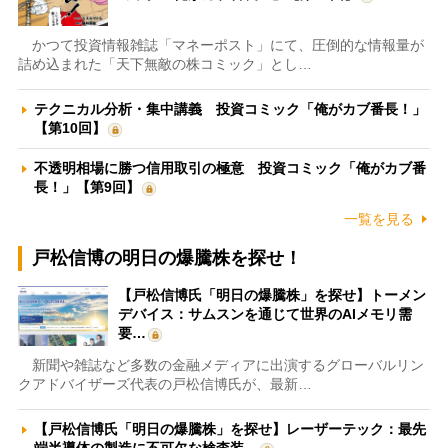
かつて投資情報雑誌「マネーポスト」にて、圧倒的な情報量が
詰め込まれた「天下無敵の株コミック」とし…
テクニカル分析・集中講義 投資コミック「俺がカブ番長！」
【第10回】
不透明相場に勝つ信用取引の極意 投資コミック「俺がカブ番
長！」【第9回】
一覧を見る
戸松信博の明日の爆騰株を探せ！
【戸松信博氏「明日の爆騰株」を探せ】トーメン
デバイス：サムスンを通じて世界のAIメモリ需
要…
新聞や雑誌など多数の金融メディアに出演するグローバルリン
クアドバイザーズ代表の戸松信博氏が、最新…
【戸松信博氏「明日の爆騰株」を探せ】レーザーテック：最先
端半導体の製造に不可欠な検査装…