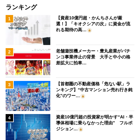
ランキング
【資産10億円超・かんちさんが厳
1
選！】「キオクシアの次」に資金が流
れる期待の高…
老舗遊技機メーカー・豊丸産業がパチ
2
ンコ事業停止の背景 大手と中小の格
差拡大に拍車…
【首都圏の不動産価格「危ない駅」ラ
3
ンキング】“中古マンション売れ行き鈍
化”のワー…
資産10億円超の投資家が明かす“AI・半
4
導体相場に乗らなかった理由” フルポ
ジション…