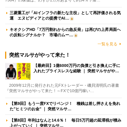
三菱重工が「AIインフラの新たな主役」として再評価される気
運 エヌビディアとの提携でAI…
キオクシアHD「7万円割れからの急反発」は再びの上昇局面へ
の反転シグナルか？ 市場のムー…
一覧を見る
突然マルサがやって来た！
【最終回】1億6000万円の負債と引き換えに手に
入れたプライスレスな経験 ｜ 突然マルサがや…
2009年12月に発行された元FXトレーダー・磯貝清明氏の著書
『突然マルサがやって来た！～FXで10億円稼い…
【第9回】もう一度FXでリベンジ！ 種銭は差し押さえを免れ
た”ヒミツのお金” ｜ 突然マルサ…
【第8回】年利はなんと14.6％！ 毎日5万円超の延滞税が積み
上がっていく ｜ 突然マルサ…