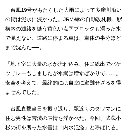
台風19号がもたらした大雨によって多摩川沿い
の街は泥水に浸かった。JRの緑の自動改札機、駅
構内の通路を縫う黄色い点字ブロックも濁った水
で見えない。道路に停まる車は、車体の半分ほど
まで沈んだ──。
「地下室に大量の水が流れ込み、住民総出でバケ
ツリレーもしましたが水嵩は増すばかりで……。
安全を考えて、最終的には自室に避難せざるを得
ませんでした」
台風直撃当日を振り返り、駅近くのタワマンに
住む男性は苦渋の表情を浮かべた。今回、武蔵小
杉の街を襲った水害は「内水氾濫」と呼ばれる。