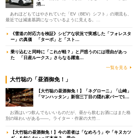
消…
あれほどもてはやされていた「EV（BEV）シフト」の潮流も、
最近では減速基調になっているように見える。…
《雪道の対応力を検証》シビアな状況で実感した「フォレスタ
ー」の真価 「ターボ」と「スト…
乗り込むと同時に「これが軽？」と戸惑うのには理由があっ
た 「日産ルークス」さらなる躍進…
一覧を見る
大竹聡の「昼酒御免！」
【大竹聡の昼酒御免！】「ネグローニ」「山崎」
「マンハッタン」新宿三丁目の隠れ家バーで1…
お酒はいつ飲んでもいいものだが、昼から飲むお酒にはまた格
別の味わいがある――。ライター・作家の大竹…
【大竹聡の昼酒御免！】今の若者は「なめろう」や「キヌカツ
ギ」を知らないって本当？ 昔の…