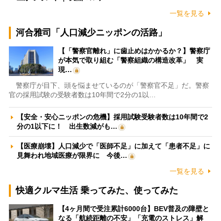
一覧を見る
河合雅司「人口減少ニッポンの活路」
【「警察官離れ」に歯止めはかかるか？】警察庁
が本気で取り組む「警察組織の構造改革」 実
現…
警察庁が目下、頭を悩ませているのが「警察官不足」だ。警察
官の採用試験の受験者数は10年間で2分の1以…
【安全・安心ニッポンの危機】採用試験受験者数は10年間で2
分の1以下に！ 出生数減がも…
【医療崩壊】人口減少で「医師不足」に加えて「患者不足」に
見舞われ地域医療が限界に 今後…
一覧を見る
快適クルマ生活 乗ってみた、使ってみた
【4ヶ月間で受注累計6000台】BEV普及の障壁と
なる「航続距離の不安」「充電のストレス」解