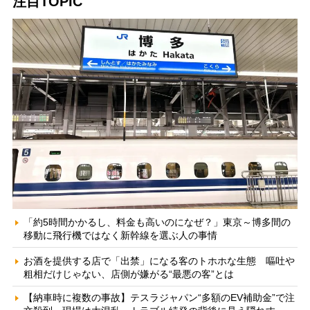
注目TOPIC
「約5時間かかるし、料金も高いのになぜ？」東京～博多間の
移動に飛行機ではなく新幹線を選ぶ人の事情
お酒を提供する店で「出禁」になる客のトホホな生態 嘔吐や
粗相だけじゃない、店側が嫌がる“最悪の客”とは
【納車時に複数の事故】テスラジャパン“多額のEV補助金”で注