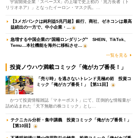
宇宙開発企業「スペースX」の上場で史上初の「兆万長者（ト
リリオネア）」となったイーロン・マスク氏。…
【3メガバンクは純利益5兆円超】銀行、商社、ゼネコンは最高
益続出の一方で、中小企業・…
急増する中国企業の“国籍ロンダリング” SHEIN、TikTok、
Temu…本社機能を海外に移転させ…
一覧を見る
投資ノウハウ満載コミック「俺がカブ番長！」
「売り時」を逃さないトレンド見極め術 投資コ
ミック「俺がカブ番長！」【第11回】
かつて投資情報雑誌「マネーポスト」にて、圧倒的な情報量が
詰め込まれた「天下無敵の株コミック」とし…
テクニカル分析・集中講義 投資コミック「俺がカブ番長！」
【第10回】