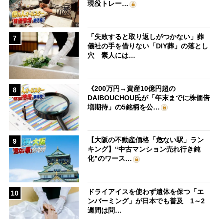
現役トレー…
「失敗すると取り返しがつかない」葬
7
儀社の手を借りない「DIY葬」の落とし
穴 素人には…
《200万円→資産10億円超の
8
DAIBOUCHOU氏が「年末までに株価倍
増期待」の5銘柄を公…
【大阪の不動産価格「危ない駅」ラン
9
キング】“中古マンション売れ行き鈍
化”のワース…
ドライアイスを使わず遺体を保つ「エ
10
ンバーミング」が日本でも普及 1～2
週間は問…