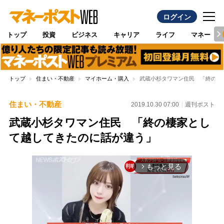
ログイン
トップ
投資
ビジネス
キャリア
ライフ
マネー
トップ
住まい・不動産
マイホーム・購入
武蔵小杉タワマン住民 「終の棲
住まい・不動産
2019.10.30 07:00
週刊ポスト
武蔵小杉タワマン住民 「終の棲家とし
て越してきたのに話が違う」
もっと見る
arrow_forward_ios