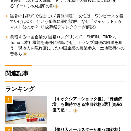
文殺到、現場は大混乱 トラブル続発の背後に見え隠れす
る“イーロンの右腕”の影
猛暑のお葬式で悩ましい“喪服問題” 女性は「ワンピースを着
ていけばOK」という俗説に潜む誤解、なぜ「ジャケット」が
マストなのか？《1級葬祭ディレクターが解説》
急増する中国企業の“国籍ロンダリング” SHEIN、TikTok、
Temu…本社機能を海外に移転させ、トランプ関税の回避を狙
う 現地人を隠れ蓑にした中国企業の農業参入・土地取得への
懸念も
関連記事
ランキング
【キオクシア・ショック後に「株価倍
1
増」も期待できる注目銘柄5選】資産3
億円超・…
【億り人オールスターが狙う20銘柄】
2