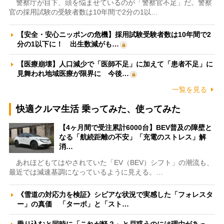
警察庁が目下、頭を悩ませているのが「警察官不足」だ。警察
官の採用試験の受験者数は10年間で2分の1以…
【安全・安心ニッポンの危機】採用試験受験者数は10年間で2
分の1以下に！ 出生数減がも…
【医療崩壊】人口減少で「医師不足」に加えて「患者不足」に
見舞われ地域医療が限界に 今後…
一覧を見る
快適クルマ生活 乗ってみた、使ってみた
【4ヶ月間で受注累計6000台】BEV普及の障壁と
なる「航続距離の不安」「充電のストレス」解
消…
あれほどもてはやされていた「EV（BEV）シフト」の潮流も、
最近では減速基調になっているように見える。…
《雪道の対応力を検証》シビアな状況で実感した「フォレスタ
ー」の真価 「ターボ」と「スト…