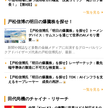
不透明相場に勝つ信用取引の極意 投資コミック「俺がカブ番
長！」【第9回】
一覧を見る
戸松信博の明日の爆騰株を探せ！
【戸松信博氏「明日の爆騰株」を探せ】トーメン
デバイス：サムスンを通じて世界のAIメモリ需
要…
新聞や雑誌など多数の金融メディアに出演するグローバルリン
クアドバイザーズ代表の戸松信博氏が、最新…
【戸松信博氏「明日の爆騰株」を探せ】レーザーテック：最先
端半導体の製造に不可欠な検査装…
【戸松信博氏「明日の爆騰株」を探せ】TDK：AIインフラを支
えるキープレーヤー 成長の再評…
一覧を見る
田代尚機のチャイナ・リサーチ
中国「Kimi K3」の衝撃に世界はどう対応するの