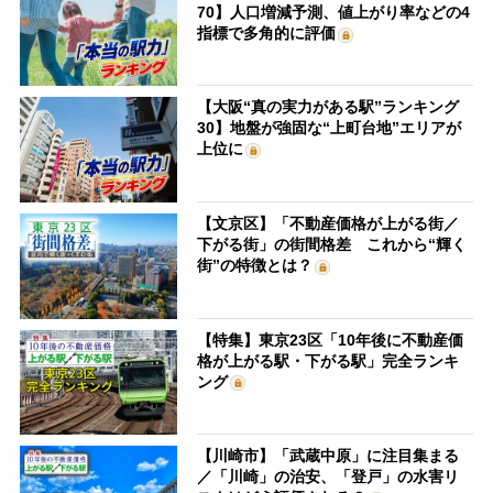
70】人口増減予測、値上がり率などの4
指標で多角的に評価
【大阪“真の実力がある駅”ランキング
30】地盤が強固な“上町台地”エリアが
上位に
【文京区】「不動産価格が上がる街／
下がる街」の街間格差 これから“輝く
街”の特徴とは？
【特集】東京23区「10年後に不動産価
格が上がる駅・下がる駅」完全ランキ
ング
【川崎市】「武蔵中原」に注目集まる
／「川崎」の治安、「登戸」の水害リ