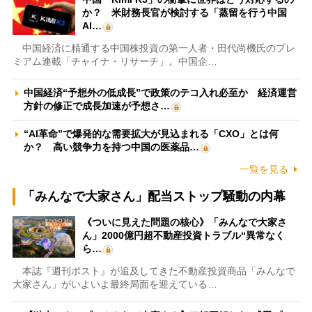
か？ 米財務長官が検討する「蒸留を行う中国
AI…
中国経済に精通する中国株投資の第一人者・田代尚機氏のプレ
ミアム連載「チャイナ・リサーチ」。中国企…
中国経済“予想外の低成長”で政策のテコ入れ必至か 経済運営
方針の修正で成長加速が予想さ…
“AI革命”で爆発的な需要拡大が見込まれる「CXO」とは何
か？ 高い競争力を持つ中国の医薬品…
一覧を見る
「みんなで大家さん」配当ストップ騒動の内幕
《ついに見えた問題の核心》「みんなで大家さ
ん」2000億円超不動産投資トラブル“異常なく
ら…
本誌『週刊ポスト』が追及してきた不動産投資商品「みんなで
大家さん」がいよいよ最終局面を迎えている…