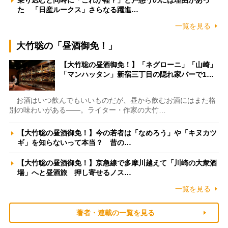
乗り込むと同時に「これが軽？」と戸惑うのには理由があっ
た 「日産ルークス」さらなる躍進…
一覧を見る
大竹聡の「昼酒御免！」
【大竹聡の昼酒御免！】「ネグローニ」「山崎」
「マンハッタン」新宿三丁目の隠れ家バーで1…
お酒はいつ飲んでもいいものだが、昼から飲むお酒にはまた格
別の味わいがある――。ライター・作家の大竹…
【大竹聡の昼酒御免！】今の若者は「なめろう」や「キヌカツ
ギ」を知らないって本当？ 昔の…
【大竹聡の昼酒御免！】京急線で多摩川越えて「川崎の大衆酒
場」へと昼酒旅 押し寄せるノス…
一覧を見る
著者・連載の一覧を見る