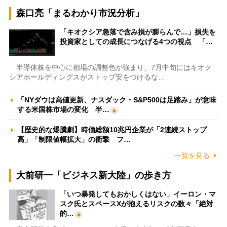
森口亮「まるわかり市況分析」
「キオクシア急落で含み損が膨らんで…」損失を
投資家としての成長につなげる4つの視点 「…
半導体株を中心に相場の調整色が強まり、7月中旬にはキオク
シアホールディングスがストップ安をつけるな…
「NYダウは高値更新、ナスダック・S&P500は足踏み」が意味
する米国株市場の変化 半…
【歴史的な爆騰劇】時価総額10兆円企業が「2連続ストップ
高」「制限値幅拡大」の衝撃 フ…
一覧を見る
大前研一「ビジネス新大陸」の歩き方
「いつ暴発してもおかしくはない」イーロン・マ
スク氏とスペースXが抱えるリスクの数々「絶対
的…