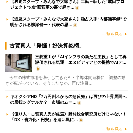
【独走スクープ・みんなで大家さん】二転三転した“成田プロ
ジェクト”の計画変更の裏で起き…
【追及スクープ・みんなで大家さん】独占入手“内部議事録”で
明かされる柳瀬健一・代表の思…
一覧を見る
古賀真人「発掘！好決算銘柄」
三菱重工が「AIインフラの新たな主役」として再
評価される気運 エヌビディアとの提携でAIデ…
今年の株式市場を牽引してきたAI・半導体関連株に、調整の動
きが広がっている。そうしたなか、再び注目…
キオクシアHD「7万円割れからの急反発」は再びの上昇局面へ
の反転シグナルか？ 市場のムー…
《億り人・古賀真人氏が厳選》野村総合研究所だけじゃない！
「DX・省力化・円安」を追い風に…
一覧を見る