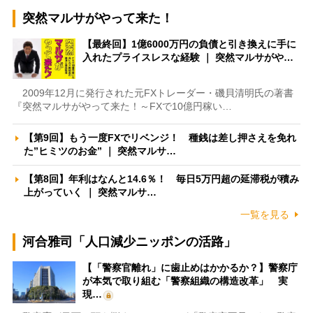
突然マルサがやって来た！
【最終回】1億6000万円の負債と引き換えに手に
入れたプライスレスな経験 ｜ 突然マルサがや…
2009年12月に発行された元FXトレーダー・磯貝清明氏の著書
『突然マルサがやって来た！～FXで10億円稼い…
【第9回】もう一度FXでリベンジ！ 種銭は差し押さえを免れ
た”ヒミツのお金” ｜ 突然マルサ…
【第8回】年利はなんと14.6％！ 毎日5万円超の延滞税が積み
上がっていく ｜ 突然マルサ…
一覧を見る
河合雅司「人口減少ニッポンの活路」
【「警察官離れ」に歯止めはかかるか？】警察庁
が本気で取り組む「警察組織の構造改革」 実
現…