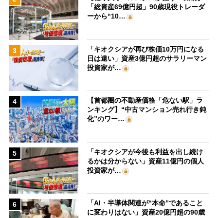
「総資産69億円超」90歳現役トレーダ
ーから“10…
「キオクシアが再び株価10万円になる
3
日は遠い」資産3億円超のサラリーマン
投資家が…
【首都圏の不動産価格「危ない駅」ラ
4
ンキング】“中古マンション売れ行き鈍
化”のワー…
「キオクシアが今後も利益を出し続け
5
るかは分からない」資産11億円の個人
投資家が…
「AI・半導体関連が“本命”であること
6
に変わりはない」資産20億円超の90歳