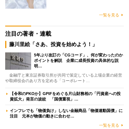
一覧を見る
注目の著者・連載
藤川里絵「さあ、投資を始めよう！」
5年ぶり改訂の「CGコード」、何が変わったのか
ポイントを解説 企業に成長投資の具体的な説
明…
金融庁と東京証券取引所が共同で策定している上場企業の経営
や取締役会のあり方を定める「コーポレート…
【令和のPKOか】GPIFをめぐる片山財務相の「円資産への投
資拡大」発言の波紋 「国債重視」…
インフレでも「物価負け」しない金融商品「物価連動国債」に
注目 元本が物価の動きに合わせ…
一覧を見る