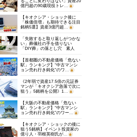
ることに変わりはない」資産20
億円超の90歳現役トレ…
【キオクシア・ショック後に
「株価倍増」も期待できる注目
銘柄5選】資産3億円超…
「失敗すると取り返しがつかな
い」葬儀社の手を借りない
「DIY葬」の落とし穴 素人
に…
【首都圏の不動産価格「危ない
駅」ランキング】“中古マンシ
ョン売れ行き鈍化”のワ…
《2年弱で資産17.5倍の元証券
マンが「キオクシア急落で次に
狙う」5銘柄を公開》1…
【大阪の不動産価格「危ない
駅」ランキング】“中古マンシ
ョン売れ行き鈍化”のワー…
【キオクシア・ショックの後に
狙う5銘柄】イベント投資家の
億り人・羽根英樹氏が…