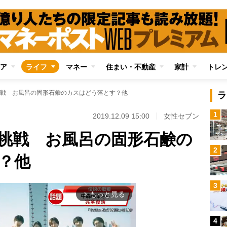
ア
ライフ
マネー
住まい・不動産
家計
トレ
戦 お風呂の固形石鹸のカスはどう落とす？他
ラ
1
2019.12.09 15:00
女性セブン
挑戦 お風呂の固形石鹸の
2
？他
3
もっと見る
arrow_forward_ios
4