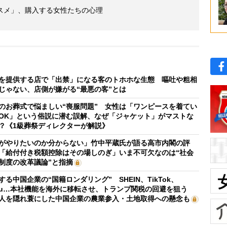
スメ」、購入する女性たちの心理
を提供する店で「出禁」になる客のトホホな生態 嘔吐や粗相
じゃない、店側が嫌がる“最悪の客”とは
のお葬式で悩ましい“喪服問題” 女性は「ワンピースを着てい
OK」という俗説に潜む誤解、なぜ「ジャケット」がマストな
？《1級葬祭ディレクターが解説》
がやりたいのか分からない」竹中平蔵氏が語る高市内閣の評
「給付付き税額控除はその場しのぎ」いま不可欠なのは“社会
制度の改革議論”と指摘
する中国企業の“国籍ロンダリング” SHEIN、TikTok、
mu…本社機能を海外に移転させ、トランプ関税の回避を狙う
人を隠れ蓑にした中国企業の農業参入・土地取得への懸念も