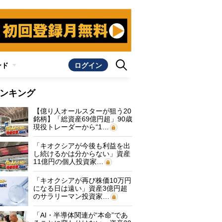
ンド
ログイン
ンキング
【億り人オールスターが狙う20
銘柄】「総資産69億円超」90歳
現役トレーダーから“1…
「キオクシアが今後も利益を出
し続けるかは分からない」資産
11億円の個人投資家…
「キオクシアが再び株価10万円
になる日は遠い」資産3億円超
のサラリーマン投資家…
「AI・半導体関連が“本命”であ