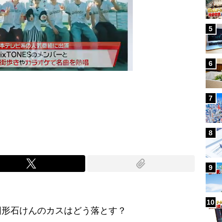
5
6
7
Mute
8
9
10
固形石けんのカスはどう落とす？