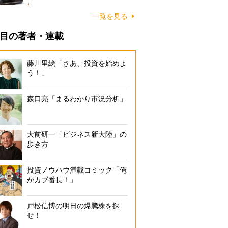
一覧を見る
目の著者・連載
藤川里絵「さあ、投資を始めよ
う！」
森口亮「まるわかり市況分析」
大前研一「ビジネス新大陸」の
歩き方
投資ノウハウ満載コミック「俺
がカブ番長！」
戸松信博の明日の爆騰株を探
せ！