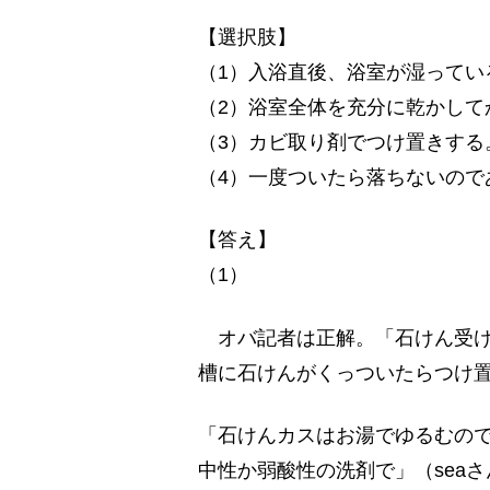
【選択肢】
（1）入浴直後、浴室が湿ってい
（2）浴室全体を充分に乾かして
（3）カビ取り剤でつけ置きする
（4）一度ついたら落ちないので
【答え】
（1）
オバ記者は正解。「石けん受け
槽に石けんがくっついたらつけ
「石けんカスはお湯でゆるむの
中性か弱酸性の洗剤で」（seaさ