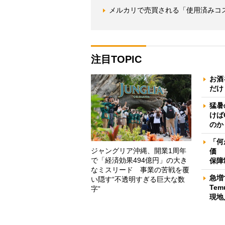
メルカリで売買される「使用済みコ
注目TOPIC
お酒
だけ
猛暑
けば
のか
「何
ジャングリア沖縄、開業1周年
価 
で「経済効果494億円」の大き
保障
なミスリード 事業の苦戦を覆
急増
い隠す“不透明すぎる巨大な数
Te
字”
現地