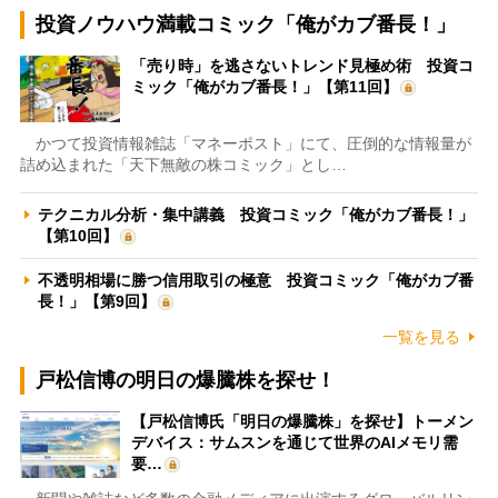
投資ノウハウ満載コミック「俺がカブ番長！」
「売り時」を逃さないトレンド見極め術 投資コ
ミック「俺がカブ番長！」【第11回】
かつて投資情報雑誌「マネーポスト」にて、圧倒的な情報量が
詰め込まれた「天下無敵の株コミック」とし…
テクニカル分析・集中講義 投資コミック「俺がカブ番長！」
【第10回】
不透明相場に勝つ信用取引の極意 投資コミック「俺がカブ番
長！」【第9回】
一覧を見る
戸松信博の明日の爆騰株を探せ！
【戸松信博氏「明日の爆騰株」を探せ】トーメン
デバイス：サムスンを通じて世界のAIメモリ需
要…