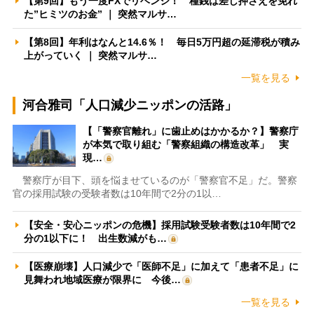
【第9回】もう一度FXでリベンジ！ 種銭は差し押さえを免れ
た”ヒミツのお金” ｜ 突然マルサ…
【第8回】年利はなんと14.6％！ 毎日5万円超の延滞税が積み
上がっていく ｜ 突然マルサ…
一覧を見る
河合雅司「人口減少ニッポンの活路」
【「警察官離れ」に歯止めはかかるか？】警察庁
が本気で取り組む「警察組織の構造改革」 実
現…
警察庁が目下、頭を悩ませているのが「警察官不足」だ。警察
官の採用試験の受験者数は10年間で2分の1以…
【安全・安心ニッポンの危機】採用試験受験者数は10年間で2
分の1以下に！ 出生数減がも…
【医療崩壊】人口減少で「医師不足」に加えて「患者不足」に
見舞われ地域医療が限界に 今後…
一覧を見る