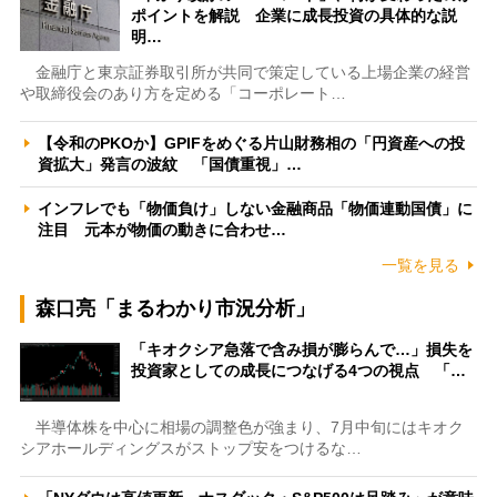
ポイントを解説 企業に成長投資の具体的な説
明…
金融庁と東京証券取引所が共同で策定している上場企業の経営
や取締役会のあり方を定める「コーポレート…
【令和のPKOか】GPIFをめぐる片山財務相の「円資産への投
資拡大」発言の波紋 「国債重視」…
インフレでも「物価負け」しない金融商品「物価連動国債」に
注目 元本が物価の動きに合わせ…
一覧を見る
森口亮「まるわかり市況分析」
「キオクシア急落で含み損が膨らんで…」損失を
投資家としての成長につなげる4つの視点 「…
半導体株を中心に相場の調整色が強まり、7月中旬にはキオク
シアホールディングスがストップ安をつけるな…