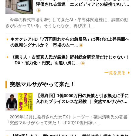
評価される気運 エヌビディアとの提携でAIデ…
今年の株式市場を牽引してきたAI・半導体関連株に、調整の動
きが広がっている。そうしたなか、再び注目…
キオクシアHD「7万円割れからの急反発」は再びの上昇局面へ
の反転シグナルか？ 市場のムー…
《億り人・古賀真人氏が厳選》野村総合研究所だけじゃない！
「DX・省力化・円安」を追い風に…
一覧を見る
突然マルサがやって来た！
【最終回】1億6000万円の負債と引き換えに手に
入れたプライスレスな経験 ｜ 突然マルサがや…
2009年12月に発行された元FXトレーダー・磯貝清明氏の著書
『突然マルサがやって来た！～FXで10億円稼い…