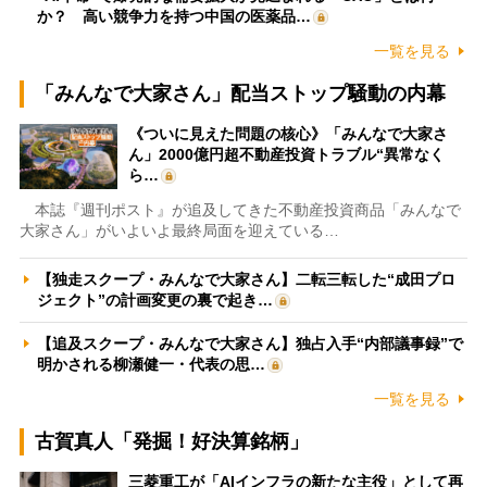
か？ 高い競争力を持つ中国の医薬品…
一覧を見る
「みんなで大家さん」配当ストップ騒動の内幕
《ついに見えた問題の核心》「みんなで大家さ
ん」2000億円超不動産投資トラブル“異常なく
ら…
本誌『週刊ポスト』が追及してきた不動産投資商品「みんなで
大家さん」がいよいよ最終局面を迎えている…
【独走スクープ・みんなで大家さん】二転三転した“成田プロ
ジェクト”の計画変更の裏で起き…
【追及スクープ・みんなで大家さん】独占入手“内部議事録”で
明かされる柳瀬健一・代表の思…
一覧を見る
古賀真人「発掘！好決算銘柄」
三菱重工が「AIインフラの新たな主役」として再