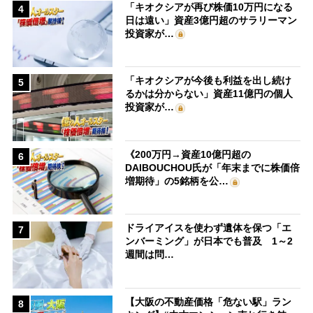
「キオクシアが再び株価10万円になる
4
日は遠い」資産3億円超のサラリーマン
投資家が…
「キオクシアが今後も利益を出し続け
5
るかは分からない」資産11億円の個人
投資家が…
《200万円→資産10億円超の
6
DAIBOUCHOU氏が「年末までに株価倍
増期待」の5銘柄を公…
ドライアイスを使わず遺体を保つ「エ
7
ンバーミング」が日本でも普及 1～2
週間は問…
【大阪の不動産価格「危ない駅」ラン
8