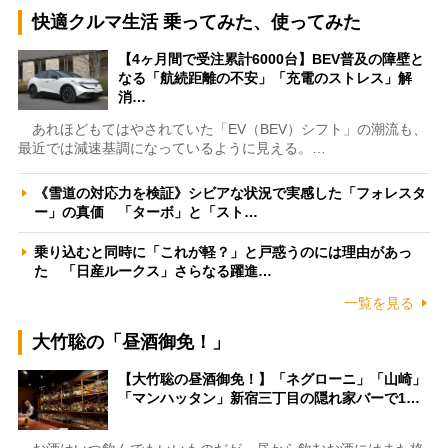
快適クルマ生活 乗ってみた、使ってみた
【4ヶ月間で受注累計6000台】BEV普及の障壁と
なる「航続距離の不安」「充電のストレス」解
消…
あれほどもてはやされていた「EV（BEV）シフト」の潮流も、
最近では減速基調になっているように見える。…
《雪道の対応力を検証》シビアな状況で実感した「フォレスタ
ー」の真価 「ターボ」と「スト…
乗り込むと同時に「これが軽？」と戸惑うのには理由があっ
た 「日産ルークス」さらなる躍進…
一覧を見る
大竹聡の「昼酒御免！」
【大竹聡の昼酒御免！】「ネグローニ」「山崎」
「マンハッタン」新宿三丁目の隠れ家バーで1…