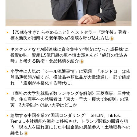
【75歳をすぎたらやめること】ベストセラー『定年後』著者・
楠木新氏が指南する老年期の好循環を呼び込む方法
キオクシアなどAI関連株に資金集中で“割安になった成長株”に
投資妙味 資産1.5億円超の坂本慎太郎さんが「絶好の仕込み
時」と考える防衛・食品銘柄を紹介
小学生に人気の「シール流通事情」に変調 「ボンドロ」は依
然品薄状態が続くが、模倣品や類似品が大量流通し一部で値崩
れ 「選別が本格化する時代に」
《商社の大学別就職者数ランキングを解剖》三菱商事、三井物
産、住友商事への就職者は「東大・早大・慶大で約6割」の現
実 3大学以外で強い大学はどこか
急増する中国企業の“国籍ロンダリング” SHEIN、TikTok、
Temu…本社機能を海外に移転させ、トランプ関税の回避を狙
う 現地人を隠れ蓑にした中国企業の農業参入・土地取得への
懸念も