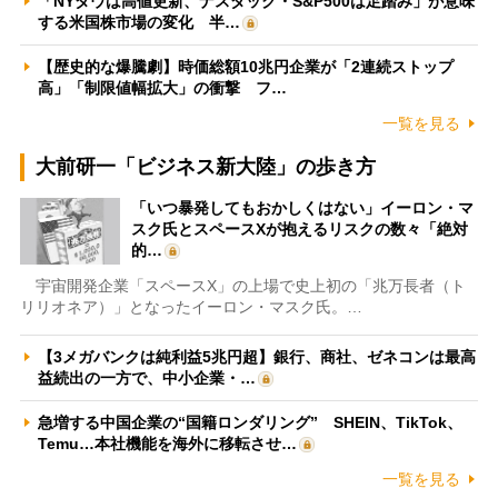
「NYダウは高値更新、ナスダック・S&P500は足踏み」が意味
する米国株市場の変化 半…
【歴史的な爆騰劇】時価総額10兆円企業が「2連続ストップ
高」「制限値幅拡大」の衝撃 フ…
一覧を見る
大前研一「ビジネス新大陸」の歩き方
「いつ暴発してもおかしくはない」イーロン・マ
スク氏とスペースXが抱えるリスクの数々「絶対
的…
宇宙開発企業「スペースX」の上場で史上初の「兆万長者（ト
リリオネア）」となったイーロン・マスク氏。…
【3メガバンクは純利益5兆円超】銀行、商社、ゼネコンは最高
益続出の一方で、中小企業・…
急増する中国企業の“国籍ロンダリング” SHEIN、TikTok、
Temu…本社機能を海外に移転させ…
一覧を見る