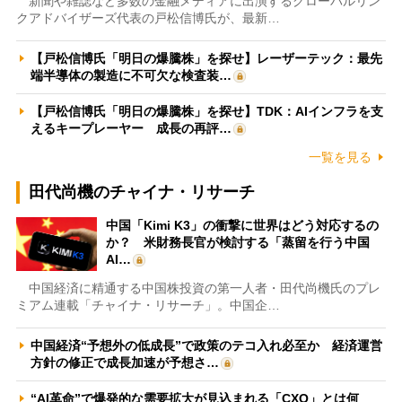
新聞や雑誌など多数の金融メディアに出演するグローバルリン
クアドバイザーズ代表の戸松信博氏が、最新…
【戸松信博氏「明日の爆騰株」を探せ】レーザーテック：最先
端半導体の製造に不可欠な検査装…
【戸松信博氏「明日の爆騰株」を探せ】TDK：AIインフラを支
えるキープレーヤー 成長の再評…
一覧を見る
田代尚機のチャイナ・リサーチ
中国「Kimi K3」の衝撃に世界はどう対応するの
か？ 米財務長官が検討する「蒸留を行う中国
AI…
中国経済に精通する中国株投資の第一人者・田代尚機氏のプレ
ミアム連載「チャイナ・リサーチ」。中国企…
中国経済“予想外の低成長”で政策のテコ入れ必至か 経済運営
方針の修正で成長加速が予想さ…
“AI革命”で爆発的な需要拡大が見込まれる「CXO」とは何