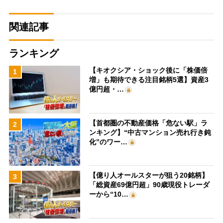
関連記事
ランキング
【キオクシア・ショック後に「株価倍
1
増」も期待できる注目銘柄5選】資産3
億円超・…
【首都圏の不動産価格「危ない駅」ラ
2
ンキング】“中古マンション売れ行き鈍
化”のワー…
【億り人オールスターが狙う20銘柄】
3
「総資産69億円超」90歳現役トレーダ
ーから“10…