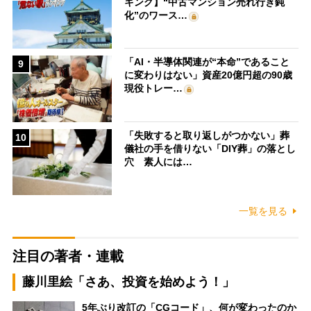
キング】“中古マンション売れ行き鈍
化”のワース…
「AI・半導体関連が“本命”であること
9
に変わりはない」資産20億円超の90歳
現役トレー…
「失敗すると取り返しがつかない」葬
10
儀社の手を借りない「DIY葬」の落とし
穴 素人には…
一覧を見る
注目の著者・連載
藤川里絵「さあ、投資を始めよう！」
5年ぶり改訂の「CGコード」、何が変わったのか