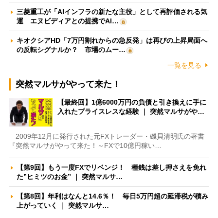
三菱重工が「AIインフラの新たな主役」として再評価される気
運 エヌビディアとの提携でAI…
キオクシアHD「7万円割れからの急反発」は再びの上昇局面へ
の反転シグナルか？ 市場のムー…
一覧を見る
突然マルサがやって来た！
【最終回】1億6000万円の負債と引き換えに手に
入れたプライスレスな経験 ｜ 突然マルサがや…
2009年12月に発行された元FXトレーダー・磯貝清明氏の著書
『突然マルサがやって来た！～FXで10億円稼い…
【第9回】もう一度FXでリベンジ！ 種銭は差し押さえを免れ
た”ヒミツのお金” ｜ 突然マルサ…
【第8回】年利はなんと14.6％！ 毎日5万円超の延滞税が積み
上がっていく ｜ 突然マルサ…