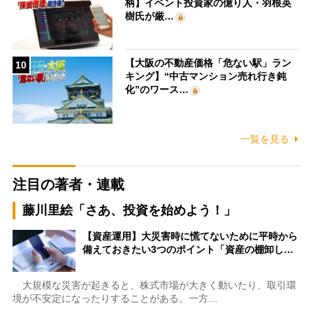
柄】イベント投資家の億り人・羽根英
樹氏が厳…
【大阪の不動産価格「危ない駅」ラン
10
キング】“中古マンション売れ行き鈍
化”のワース…
一覧を見る
注目の著者・連載
藤川里絵「さあ、投資を始めよう！」
【資産運用】大災害時に慌てないために平時から
備えておきたい3つのポイント「資産の棚卸し…
大規模な災害が起きると、株式市場が大きく動いたり、取引環
境が不安定になったりすることがある。一方…