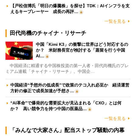
【戸松信博氏「明日の爆騰株」を探せ】TDK：AIインフラを支
えるキープレーヤー 成長の再評…
一覧を見る
田代尚機のチャイナ・リサーチ
中国「Kimi K3」の衝撃に世界はどう対応するの
か？ 米財務長官が検討する「蒸留を行う中国
AI…
中国経済に精通する中国株投資の第一人者・田代尚機氏のプレ
ミアム連載「チャイナ・リサーチ」。中国企…
中国経済“予想外の低成長”で政策のテコ入れ必至か 経済運営
方針の修正で成長加速が予想さ…
“AI革命”で爆発的な需要拡大が見込まれる「CXO」とは何
か？ 高い競争力を持つ中国の医薬品…
一覧を見る
「みんなで大家さん」配当ストップ騒動の内幕