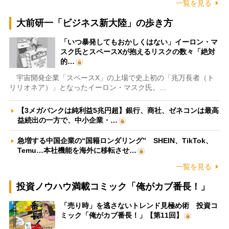
一覧を見る
大前研一「ビジネス新大陸」の歩き方
「いつ暴発してもおかしくはない」イーロン・マ
スク氏とスペースXが抱えるリスクの数々「絶対
的…
宇宙開発企業「スペースX」の上場で史上初の「兆万長者（ト
リリオネア）」となったイーロン・マスク氏。…
【3メガバンクは純利益5兆円超】銀行、商社、ゼネコンは最高
益続出の一方で、中小企業・…
急増する中国企業の“国籍ロンダリング” SHEIN、TikTok、
Temu…本社機能を海外に移転させ…
一覧を見る
投資ノウハウ満載コミック「俺がカブ番長！」
「売り時」を逃さないトレンド見極め術 投資コ
ミック「俺がカブ番長！」【第11回】