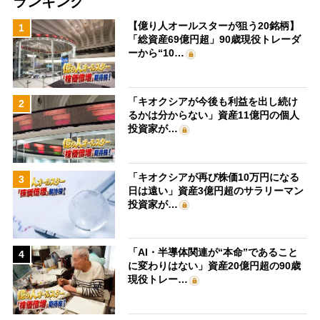
ランキング
【億り人オールスターが狙う20銘柄】
1
「総資産69億円超」90歳現役トレーダ
ーから“10…
「キオクシアが今後も利益を出し続け
2
るかは分からない」資産11億円の個人
投資家が…
「キオクシアが再び株価10万円になる
3
日は遠い」資産3億円超のサラリーマン
投資家が…
「AI・半導体関連が“本命”であること
4
に変わりはない」資産20億円超の90歳
現役トレー…