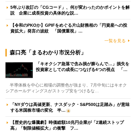
5年ぶり改訂の「CGコード」、何が変わったのかポイントを解
説 企業に成長投資の具体的な説…
【令和のPKOか】GPIFをめぐる片山財務相の「円資産への投
資拡大」発言の波紋 「国債重視」…
一覧を見る
森口亮「まるわかり市況分析」
「キオクシア急落で含み損が膨らんで…」損失を
投資家としての成長につなげる4つの視点 「…
半導体株を中心に相場の調整色が強まり、7月中旬にはキオク
シアホールディングスがストップ安をつけるな…
「NYダウは高値更新、ナスダック・S&P500は足踏み」が意味
する米国株市場の変化 半…
【歴史的な爆騰劇】時価総額10兆円企業が「2連続ストップ
高」「制限値幅拡大」の衝撃 フ…