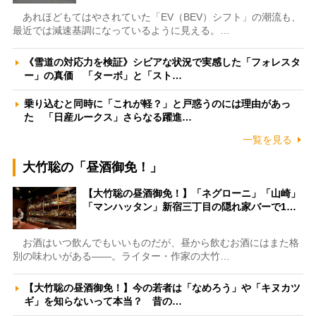
あれほどもてはやされていた「EV（BEV）シフト」の潮流も、
最近では減速基調になっているように見える。…
《雪道の対応力を検証》シビアな状況で実感した「フォレスタ
ー」の真価 「ターボ」と「スト…
乗り込むと同時に「これが軽？」と戸惑うのには理由があっ
た 「日産ルークス」さらなる躍進…
一覧を見る
大竹聡の「昼酒御免！」
【大竹聡の昼酒御免！】「ネグローニ」「山崎」
「マンハッタン」新宿三丁目の隠れ家バーで1…
お酒はいつ飲んでもいいものだが、昼から飲むお酒にはまた格
別の味わいがある――。ライター・作家の大竹…
【大竹聡の昼酒御免！】今の若者は「なめろう」や「キヌカツ
ギ」を知らないって本当？ 昔の…