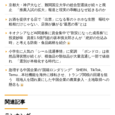
京都大・神戸大など、難関国立大学の総合型選抜が続々と廃
止 「推薦入試の拡大」報道と現実の乖離はなぜ起きるのか
お酒を提供する店で「出禁」になる客のトホホな生態 嘔吐や
粗相だけじゃない、店側が嫌がる“最悪の客”とは
キオクシアなどAI関連株に資金集中で“割安になった成長株”に
投資妙味 資産1.5億円超の坂本慎太郎さんが「絶好の仕込み
時」と考える防衛・食品銘柄を紹介
小学生に人気の「シール流通事情」に変調 「ボンドロ」は依
然品薄状態が続くが、模倣品や類似品が大量流通し一部で値崩
れ 「選別が本格化する時代に」
急増する中国企業の“国籍ロンダリング” SHEIN、TikTok、
Temu…本社機能を海外に移転させ、トランプ関税の回避を狙
う 現地人を隠れ蓑にした中国企業の農業参入・土地取得への
懸念も
関連記事