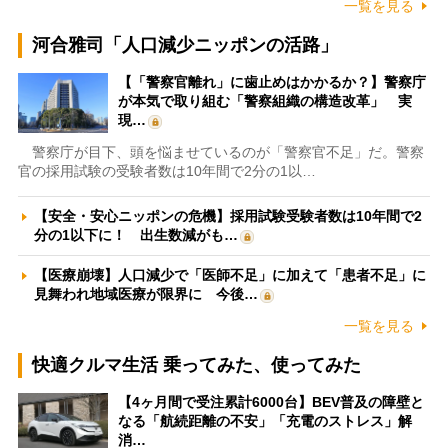
一覧を見る
河合雅司「人口減少ニッポンの活路」
【「警察官離れ」に歯止めはかかるか？】警察庁
が本気で取り組む「警察組織の構造改革」 実
現…
警察庁が目下、頭を悩ませているのが「警察官不足」だ。警察
官の採用試験の受験者数は10年間で2分の1以…
【安全・安心ニッポンの危機】採用試験受験者数は10年間で2
分の1以下に！ 出生数減がも…
【医療崩壊】人口減少で「医師不足」に加えて「患者不足」に
見舞われ地域医療が限界に 今後…
一覧を見る
快適クルマ生活 乗ってみた、使ってみた
【4ヶ月間で受注累計6000台】BEV普及の障壁と
なる「航続距離の不安」「充電のストレス」解
消…