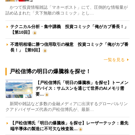
かつて投資情報雑誌「マネーポスト」にて、圧倒的な情報量が
詰め込まれた「天下無敵の株コミック」とし…
テクニカル分析・集中講義 投資コミック「俺がカブ番長！」
【第10回】
不透明相場に勝つ信用取引の極意 投資コミック「俺がカブ番
長！」【第9回】
一覧を見る
戸松信博の明日の爆騰株を探せ！
【戸松信博氏「明日の爆騰株」を探せ】トーメン
デバイス：サムスンを通じて世界のAIメモリ需
要…
新聞や雑誌など多数の金融メディアに出演するグローバルリン
クアドバイザーズ代表の戸松信博氏が、最新…
【戸松信博氏「明日の爆騰株」を探せ】レーザーテック：最先
端半導体の製造に不可欠な検査装…