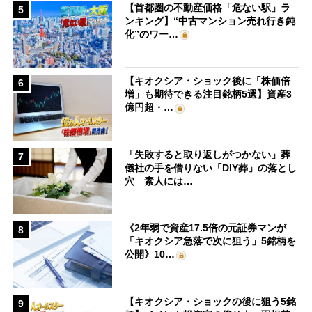
【首都圏の不動産価格「危ない駅」ラ
5
ンキング】“中古マンション売れ行き鈍
化”のワー…
【キオクシア・ショック後に「株価倍
6
増」も期待できる注目銘柄5選】資産3
億円超・…
「失敗すると取り返しがつかない」葬
7
儀社の手を借りない「DIY葬」の落とし
穴 素人には…
《2年弱で資産17.5倍の元証券マンが
8
「キオクシア急落で次に狙う」5銘柄を
公開》10…
【キオクシア・ショックの後に狙う5銘
9