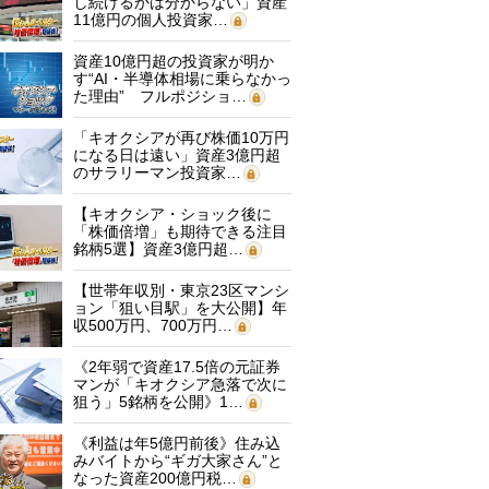
し続けるかは分からない」資産
11億円の個人投資家…
資産10億円超の投資家が明か
す“AI・半導体相場に乗らなかっ
た理由” フルポジショ…
「キオクシアが再び株価10万円
になる日は遠い」資産3億円超
のサラリーマン投資家…
【キオクシア・ショック後に
「株価倍増」も期待できる注目
銘柄5選】資産3億円超…
【世帯年収別・東京23区マンシ
ョン「狙い目駅」を大公開】年
収500万円、700万円…
《2年弱で資産17.5倍の元証券
マンが「キオクシア急落で次に
狙う」5銘柄を公開》1…
《利益は年5億円前後》住み込
みバイトから“ギガ大家さん”と
なった資産200億円税…