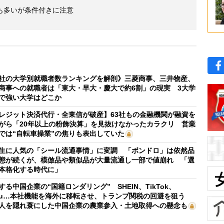
も多いが条件付きに注意
社の大学別就職者数ランキングを解剖》三菱商事、三井物産、
商事への就職者は「東大・早大・慶大で約6割」の現実 3大学
で強い大学はどこか
レジット決済代行・全東信が破産】63社もの金融機関が融資を
がら「20年以上の粉飾決算」を見抜けなかったカラクリ 営業
では“自転車操業”の焦りも表出していた
生に人気の「シール流通事情」に変調 「ボンドロ」は依然品
態が続くが、模倣品や類似品が大量流通し一部で値崩れ 「選
本格化する時代に」
する中国企業の“国籍ロンダリング” SHEIN、TikTok、
mu…本社機能を海外に移転させ、トランプ関税の回避を狙う
人を隠れ蓑にした中国企業の農業参入・土地取得への懸念も