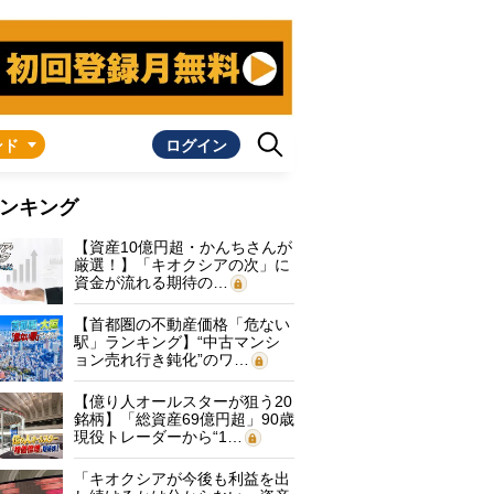
ンド
ログイン
ンキング
【資産10億円超・かんちさんが
厳選！】「キオクシアの次」に
資金が流れる期待の…
【首都圏の不動産価格「危ない
駅」ランキング】“中古マンシ
ョン売れ行き鈍化”のワ…
【億り人オールスターが狙う20
銘柄】「総資産69億円超」90歳
現役トレーダーから“1…
「キオクシアが今後も利益を出