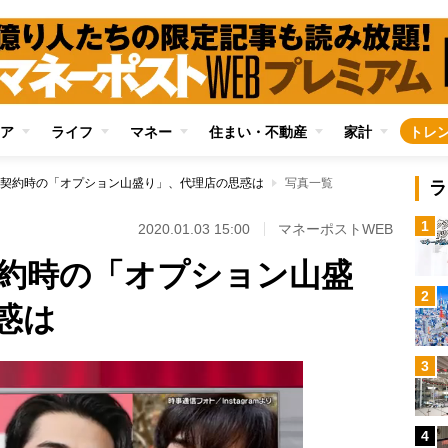
ア
ライフ
マネー
住まい・不動産
家計
トレ
契約時の「オプション山盛り」、代理店の思惑は
写真一覧
ラ
1
2020.01.03 15:00
マネーポストWEB
約時の「オプション山盛
2
惑は
3
4