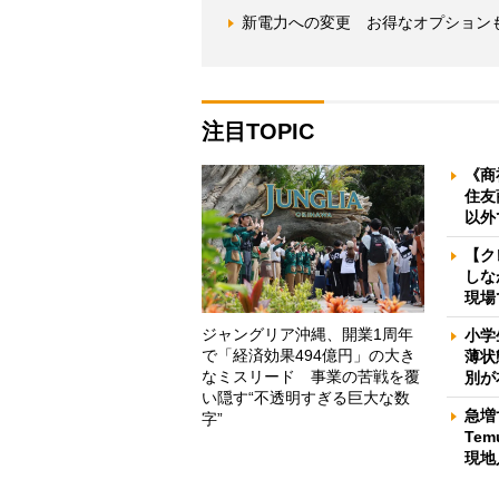
新電力への変更 お得なオプション
注目TOPIC
《商
住友
以外
【ク
しな
現場
ジャングリア沖縄、開業1周年
小学
で「経済効果494億円」の大き
薄状
なミスリード 事業の苦戦を覆
別が
い隠す“不透明すぎる巨大な数
急増
字”
Te
現地