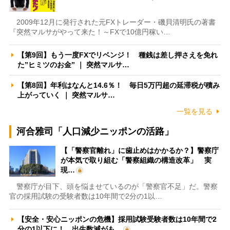
2009年12月に発行された元FXトレーダー・磯貝清明氏の著書
『突然マルサがやって来た！～FXで10億円稼い…
【第9回】もう一度FXでリベンジ！ 種銭は差し押さえを免れ
た”ヒミツのお金” ｜ 突然マルサ…
【第8回】年利はなんと14.6％！ 毎日5万円超の延滞税が積み
上がっていく ｜ 突然マルサ…
一覧を見る
河合雅司「人口減少ニッポンの活路」
【「警察官離れ」に歯止めはかかるか？】警察庁
が本気で取り組む「警察組織の構造改革」 実
現…
警察庁が目下、頭を悩ませているのが「警察官不足」だ。警察
官の採用試験の受験者数は10年間で2分の1以…
【安全・安心ニッポンの危機】採用試験受験者数は10年間で2
分の1以下に！ 出生数減がも…