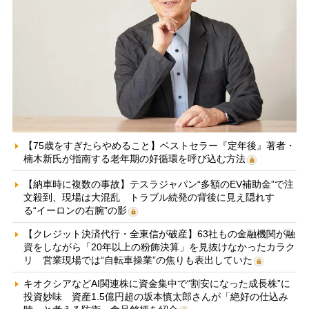
【75歳をすぎたらやめること】ベストセラー『定年後』著者・
楠木新氏が指南する老年期の好循環を呼び込む方法
【納車時に複数の事故】テスラジャパン“多額のEV補助金”で注
文殺到、現場は大混乱 トラブル続発の背後に見え隠れす
る“イーロンの右腕”の影
【クレジット決済代行・全東信が破産】63社もの金融機関が融
資をしながら「20年以上の粉飾決算」を見抜けなかったカラク
リ 営業現場では“自転車操業”の焦りも表出していた
キオクシアなどAI関連株に資金集中で“割安になった成長株”に
投資妙味 資産1.5億円超の坂本慎太郎さんが「絶好の仕込み