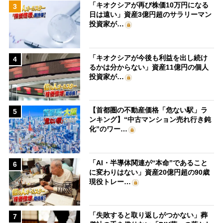
「キオクシアが再び株価10万円になる
3
日は遠い」資産3億円超のサラリーマン
投資家が…
「キオクシアが今後も利益を出し続け
4
るかは分からない」資産11億円の個人
投資家が…
【首都圏の不動産価格「危ない駅」ラ
5
ンキング】“中古マンション売れ行き鈍
化”のワー…
「AI・半導体関連が“本命”であること
6
に変わりはない」資産20億円超の90歳
現役トレー…
「失敗すると取り返しがつかない」葬
7