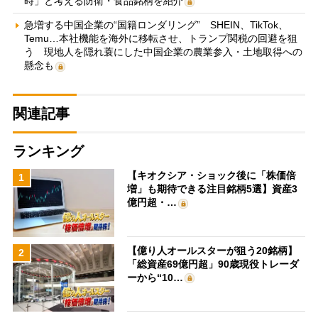
時」と考える防衛・食品銘柄を紹介
急増する中国企業の“国籍ロンダリング” SHEIN、TikTok、
Temu…本社機能を海外に移転させ、トランプ関税の回避を狙
う 現地人を隠れ蓑にした中国企業の農業参入・土地取得への
懸念も
関連記事
ランキング
【キオクシア・ショック後に「株価倍
1
増」も期待できる注目銘柄5選】資産3
億円超・…
【億り人オールスターが狙う20銘柄】
2
「総資産69億円超」90歳現役トレーダ
ーから“10…