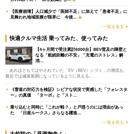
【医療崩壊】人口減少で「医師不足」に加えて「患者不足」に
見舞われ地域医療が限界に 今後…
一覧を見る
快適クルマ生活 乗ってみた、使ってみた
【4ヶ月間で受注累計6000台】BEV普及の障壁と
なる「航続距離の不安」「充電のストレス」解
消…
あれほどもてはやされていた「EV（BEV）シフト」の潮流も、
最近では減速基調になっているように見える。…
《雪道の対応力を検証》シビアな状況で実感した「フォレスタ
ー」の真価 「ターボ」と「スト…
乗り込むと同時に「これが軽？」と戸惑うのには理由があっ
た 「日産ルークス」さらなる躍進…
一覧を見る
大竹聡の「昼酒御免！」