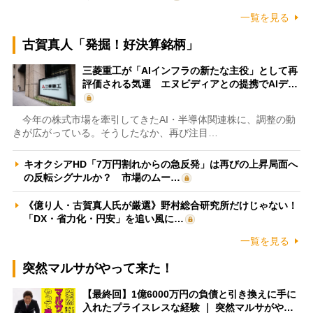
一覧を見る
古賀真人「発掘！好決算銘柄」
三菱重工が「AIインフラの新たな主役」として再
評価される気運 エヌビディアとの提携でAIデ…
今年の株式市場を牽引してきたAI・半導体関連株に、調整の動
きが広がっている。そうしたなか、再び注目…
キオクシアHD「7万円割れからの急反発」は再びの上昇局面へ
の反転シグナルか？ 市場のムー…
《億り人・古賀真人氏が厳選》野村総合研究所だけじゃない！
「DX・省力化・円安」を追い風に…
一覧を見る
突然マルサがやって来た！
【最終回】1億6000万円の負債と引き換えに手に
入れたプライスレスな経験 ｜ 突然マルサがや…