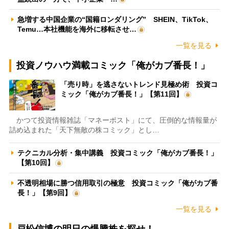
急増する中国企業の“国籍ロンダリング” SHEIN、TikTok、
Temu…本社機能を海外に移転させ…
一覧を見る
投資ノウハウ満載コミック「俺がカブ番長！」
「売り時」を逃さないトレンド見極め術 投資コ
ミック「俺がカブ番長！」【第11回】
かつて投資情報雑誌「マネーポスト」にて、圧倒的な情報量が
詰め込まれた「天下無敵の株コミック」とし…
テクニカル分析・集中講義 投資コミック「俺がカブ番長！」
【第10回】
不透明相場に勝つ信用取引の極意 投資コミック「俺がカブ番
長！」【第9回】
一覧を見る
戸松信博の明日の爆騰株を探せ！