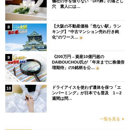
儀社の手を借りない「DIY葬」の落とし
穴 素人には…
【大阪の不動産価格「危ない駅」ラン
8
キング】“中古マンション売れ行き鈍
化”のワース…
《200万円→資産10億円超の
9
DAIBOUCHOU氏が「年末までに株価倍
増期待」の5銘柄を公…
ドライアイスを使わず遺体を保つ「エ
10
ンバーミング」が日本でも普及 1～2
週間は問…
一覧を見る