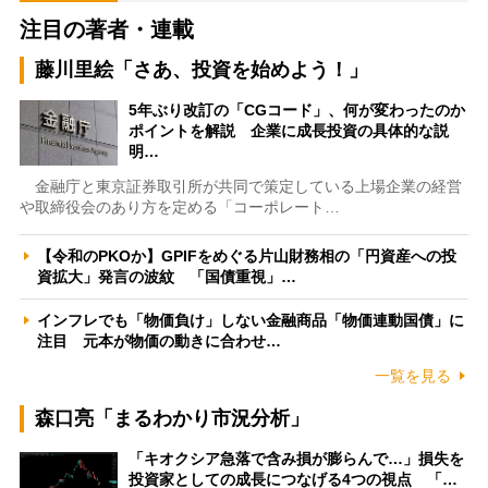
注目の著者・連載
藤川里絵「さあ、投資を始めよう！」
5年ぶり改訂の「CGコード」、何が変わったのか
ポイントを解説 企業に成長投資の具体的な説
明…
金融庁と東京証券取引所が共同で策定している上場企業の経営
や取締役会のあり方を定める「コーポレート…
【令和のPKOか】GPIFをめぐる片山財務相の「円資産への投
資拡大」発言の波紋 「国債重視」…
インフレでも「物価負け」しない金融商品「物価連動国債」に
注目 元本が物価の動きに合わせ…
一覧を見る
森口亮「まるわかり市況分析」
「キオクシア急落で含み損が膨らんで…」損失を
投資家としての成長につなげる4つの視点 「…