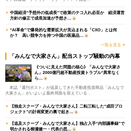
中国経済“予想外の低成長”で政策のテコ入れ必至か 経済運営
方針の修正で成長加速が予想さ…
“AI革命”で爆発的な需要拡大が見込まれる「CXO」とは何
か？ 高い競争力を持つ中国の医薬品…
一覧を見る
「みんなで大家さん」配当ストップ騒動の内幕
《ついに見えた問題の核心》「みんなで大家さ
ん」2000億円超不動産投資トラブル“異常なく
ら…
本誌『週刊ポスト』が追及してきた不動産投資商品「みんなで
大家さん」がいよいよ最終局面を迎えている…
【独走スクープ・みんなで大家さん】二転三転した“成田プロ
ジェクト”の計画変更の裏で起き…
【追及スクープ・みんなで大家さん】独占入手“内部議事録”で
明かされる柳瀬健一・代表の思…