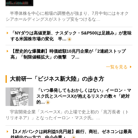
半導体株を中心に相場の調整色が強まり、7月中旬にはキオク
シアホールディングスがストップ安をつけるな…
「NYダウは高値更新、ナスダック・S&P500は足踏み」が意味
する米国株市場の変化 半…
【歴史的な爆騰劇】時価総額10兆円企業が「2連続ストップ
高」「制限値幅拡大」の衝撃 フ…
一覧を見る
大前研一「ビジネス新大陸」の歩き方
「いつ暴発してもおかしくはない」イーロン・マ
スク氏とスペースXが抱えるリスクの数々「絶対
的…
宇宙開発企業「スペースX」の上場で史上初の「兆万長者（ト
リリオネア）」となったイーロン・マスク氏。…
【3メガバンクは純利益5兆円超】銀行、商社、ゼネコンは最高
益続出の一方で、中小企業・…