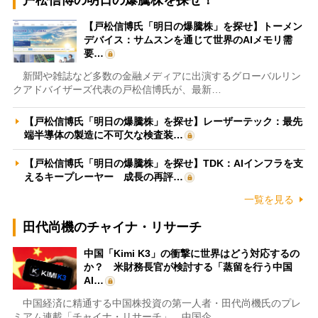
【戸松信博氏「明日の爆騰株」を探せ】トーメン
デバイス：サムスンを通じて世界のAIメモリ需
要…
新聞や雑誌など多数の金融メディアに出演するグローバルリン
クアドバイザーズ代表の戸松信博氏が、最新…
【戸松信博氏「明日の爆騰株」を探せ】レーザーテック：最先
端半導体の製造に不可欠な検査装…
【戸松信博氏「明日の爆騰株」を探せ】TDK：AIインフラを支
えるキープレーヤー 成長の再評…
一覧を見る
田代尚機のチャイナ・リサーチ
中国「Kimi K3」の衝撃に世界はどう対応するの
か？ 米財務長官が検討する「蒸留を行う中国
AI…
中国経済に精通する中国株投資の第一人者・田代尚機氏のプレ
ミアム連載「チャイナ・リサーチ」。中国企…