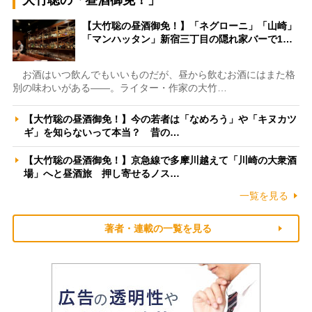
【大竹聡の昼酒御免！】「ネグローニ」「山崎」
「マンハッタン」新宿三丁目の隠れ家バーで1…
お酒はいつ飲んでもいいものだが、昼から飲むお酒にはまた格
別の味わいがある――。ライター・作家の大竹…
【大竹聡の昼酒御免！】今の若者は「なめろう」や「キヌカツ
ギ」を知らないって本当？ 昔の…
【大竹聡の昼酒御免！】京急線で多摩川越えて「川崎の大衆酒
場」へと昼酒旅 押し寄せるノス…
一覧を見る
著者・連載の一覧を見る