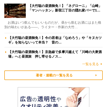
【大竹聡の昼酒御免！】「ネグローニ」「山崎」
「マンハッタン」新宿三丁目の隠れ家バーで1…
お酒はいつ飲んでもいいものだが、昼から飲むお酒にはまた格
別の味わいがある――。ライター・作家の大竹…
【大竹聡の昼酒御免！】今の若者は「なめろう」や「キヌカツ
ギ」を知らないって本当？ 昔の…
【大竹聡の昼酒御免！】京急線で多摩川越えて「川崎の大衆酒
場」へと昼酒旅 押し寄せるノス…
一覧を見る
著者・連載の一覧を見る