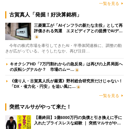
一覧を見る
古賀真人「発掘！好決算銘柄」
三菱重工が「AIインフラの新たな主役」として再
評価される気運 エヌビディアとの提携でAIデ…
今年の株式市場を牽引してきたAI・半導体関連株に、調整の動
きが広がっている。そうしたなか、再び注目…
キオクシアHD「7万円割れからの急反発」は再びの上昇局面へ
の反転シグナルか？ 市場のムー…
《億り人・古賀真人氏が厳選》野村総合研究所だけじゃない！
「DX・省力化・円安」を追い風に…
一覧を見る
突然マルサがやって来た！
【最終回】1億6000万円の負債と引き換えに手に
入れたプライスレスな経験 ｜ 突然マルサがや…