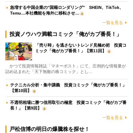
急増する中国企業の“国籍ロンダリング” SHEIN、TikTok、
Temu…本社機能を海外に移転させ…
一覧を見る
投資ノウハウ満載コミック「俺がカブ番長！」
「売り時」を逃さないトレンド見極め術 投資コ
ミック「俺がカブ番長！」【第11回】
かつて投資情報雑誌「マネーポスト」にて、圧倒的な情報量が
詰め込まれた「天下無敵の株コミック」とし…
テクニカル分析・集中講義 投資コミック「俺がカブ番長！」
【第10回】
不透明相場に勝つ信用取引の極意 投資コミック「俺がカブ番
長！」【第9回】
一覧を見る
戸松信博の明日の爆騰株を探せ！