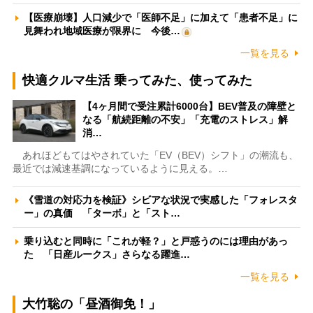
【医療崩壊】人口減少で「医師不足」に加えて「患者不足」に
見舞われ地域医療が限界に 今後…
一覧を見る
快適クルマ生活 乗ってみた、使ってみた
【4ヶ月間で受注累計6000台】BEV普及の障壁と
なる「航続距離の不安」「充電のストレス」解
消…
あれほどもてはやされていた「EV（BEV）シフト」の潮流も、
最近では減速基調になっているように見える。…
《雪道の対応力を検証》シビアな状況で実感した「フォレスタ
ー」の真価 「ターボ」と「スト…
乗り込むと同時に「これが軽？」と戸惑うのには理由があっ
た 「日産ルークス」さらなる躍進…
一覧を見る
大竹聡の「昼酒御免！」