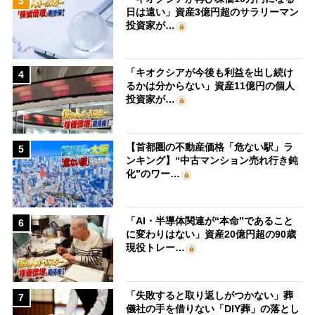
3
日は遠い」資産3億円超のサラリーマン
投資家が…
「キオクシアが今後も利益を出し続け
4
るかは分からない」資産11億円の個人
投資家が…
【首都圏の不動産価格「危ない駅」ラ
5
ンキング】“中古マンション売れ行き鈍
化”のワー…
「AI・半導体関連が“本命”であること
6
に変わりはない」資産20億円超の90歳
現役トレー…
「失敗すると取り返しがつかない」葬
7
儀社の手を借りない「DIY葬」の落とし