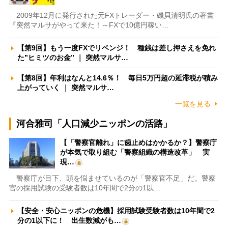
2009年12月に発行された元FXトレーダー・磯貝清明氏の著書
『突然マルサがやって来た！～FXで10億円稼い…
【第9回】もう一度FXでリベンジ！ 種銭は差し押さえを免れ
た”ヒミツのお金” ｜ 突然マルサ…
【第8回】年利はなんと14.6％！ 毎日5万円超の延滞税が積み
上がっていく ｜ 突然マルサ…
一覧を見る
河合雅司「人口減少ニッポンの活路」
【「警察官離れ」に歯止めはかかるか？】警察庁
が本気で取り組む「警察組織の構造改革」 実
現…
警察庁が目下、頭を悩ませているのが「警察官不足」だ。警察
官の採用試験の受験者数は10年間で2分の1以…
【安全・安心ニッポンの危機】採用試験受験者数は10年間で2
分の1以下に！ 出生数減がも…