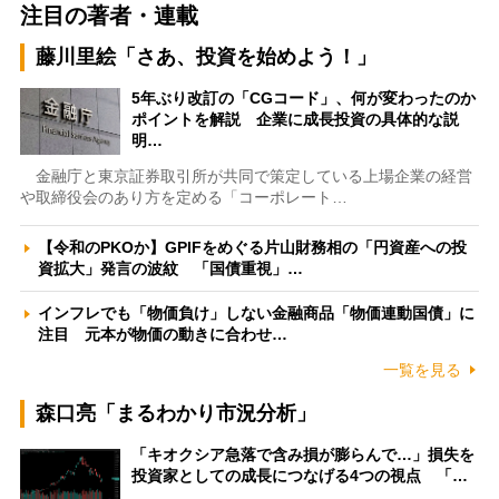
注目の著者・連載
藤川里絵「さあ、投資を始めよう！」
5年ぶり改訂の「CGコード」、何が変わったのか
ポイントを解説 企業に成長投資の具体的な説
明…
金融庁と東京証券取引所が共同で策定している上場企業の経営
や取締役会のあり方を定める「コーポレート…
【令和のPKOか】GPIFをめぐる片山財務相の「円資産への投
資拡大」発言の波紋 「国債重視」…
インフレでも「物価負け」しない金融商品「物価連動国債」に
注目 元本が物価の動きに合わせ…
一覧を見る
森口亮「まるわかり市況分析」
「キオクシア急落で含み損が膨らんで…」損失を
投資家としての成長につなげる4つの視点 「…