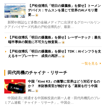
【戸松信博氏「明日の爆騰株」を探せ】トーメン
デバイス：サムスンを通じて世界のAIメモリ需
要…
新聞や雑誌など多数の金融メディアに出演するグローバルリン
クアドバイザーズ代表の戸松信博氏が、最新…
【戸松信博氏「明日の爆騰株」を探せ】レーザーテック：最先
端半導体の製造に不可欠な検査装…
【戸松信博氏「明日の爆騰株」を探せ】TDK：AIインフラを支
えるキープレーヤー 成長の再評…
一覧を見る
田代尚機のチャイナ・リサーチ
中国「Kimi K3」の衝撃に世界はどう対応するの
か？ 米財務長官が検討する「蒸留を行う中国
AI…
中国経済に精通する中国株投資の第一人者・田代尚機氏のプレ
ミアム連載「チャイナ・リサーチ」。中国企…