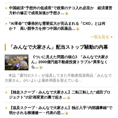
中国経済“予想外の低成長”で政策のテコ入れ必至か 経済運営
方針の修正で成長加速が予想さ…
“AI革命”で爆発的な需要拡大が見込まれる「CXO」とは何
か？ 高い競争力を持つ中国の医薬品…
一覧を見る
「みんなで大家さん」配当ストップ騒動の内幕
《ついに見えた問題の核心》「みんなで大家さ
ん」2000億円超不動産投資トラブル“異常なく
ら…
本誌『週刊ポスト』が追及してきた不動産投資商品「みんなで
大家さん」がいよいよ最終局面を迎えている…
【独走スクープ・みんなで大家さん】二転三転した“成田プロ
ジェクト”の計画変更の裏で起き…
【追及スクープ・みんなで大家さん】独占入手“内部議事録”で
明かされる柳瀬健一・代表の思…