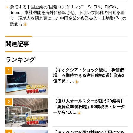
急増する中国企業の“国籍ロンダリング” SHEIN、TikTok、
Temu…本社機能を海外に移転させ、トランプ関税の回避を狙
う 現地人を隠れ蓑にした中国企業の農業参入・土地取得への
懸念も
関連記事
ランキング
【キオクシア・ショック後に「株価倍
1
増」も期待できる注目銘柄5選】資産3
億円超・…
【億り人オールスターが狙う20銘柄】
2
「総資産69億円超」90歳現役トレーダ
ーから“10…
「キオクシアが再び株価10万円になる