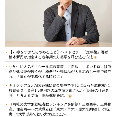
【75歳をすぎたらやめること】ベストセラー『定年後』著者・
楠木新氏が指南する老年期の好循環を呼び込む方法
小学生に人気の「シール流通事情」に変調 「ボンドロ」は依
然品薄状態が続くが、模倣品や類似品が大量流通し一部で値崩
れ 「選別が本格化する時代に」
キオクシアなどAI関連株に資金集中で“割安になった成長株”に
投資妙味 資産1.5億円超の坂本慎太郎さんが「絶好の仕込み
時」と考える防衛・食品銘柄を紹介
《商社の大学別就職者数ランキングを解剖》三菱商事、三井物
産、住友商事への就職者は「東大・早大・慶大で約6割」の現
実 3大学以外で強い大学はどこか