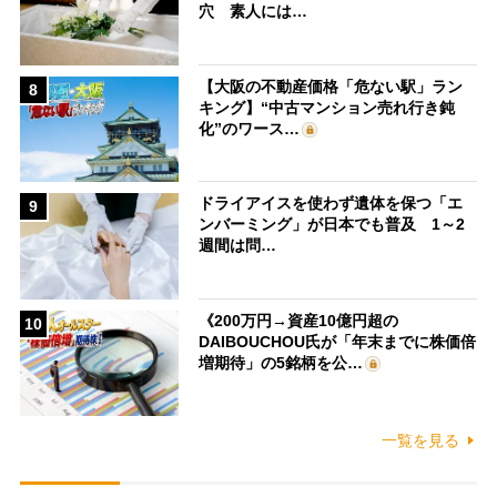
穴 素人には…
【大阪の不動産価格「危ない駅」ラン
8
キング】“中古マンション売れ行き鈍
化”のワース…
ドライアイスを使わず遺体を保つ「エ
9
ンバーミング」が日本でも普及 1～2
週間は問…
《200万円→資産10億円超の
10
DAIBOUCHOU氏が「年末までに株価倍
増期待」の5銘柄を公…
一覧を見る