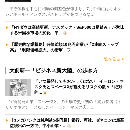
半導体株を中心に相場の調整色が強まり、7月中旬にはキオク
シアホールディングスがストップ安をつけるな…
「NYダウは高値更新、ナスダック・S&P500は足踏み」が意味
する米国株市場の変化 半…
【歴史的な爆騰劇】時価総額10兆円企業が「2連続ストップ
高」「制限値幅拡大」の衝撃 フ…
一覧を見る
大前研一「ビジネス新大陸」の歩き方
「いつ暴発してもおかしくはない」イーロン・マ
スク氏とスペースXが抱えるリスクの数々「絶対
的…
宇宙開発企業「スペースX」の上場で史上初の「兆万長者（ト
リリオネア）」となったイーロン・マスク氏。…
【3メガバンクは純利益5兆円超】銀行、商社、ゼネコンは最高
益続出の一方で、中小企業・…