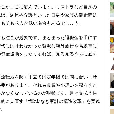
そこかしこに潜んでいます。リストラなど自身の
れば、病気や介護といった自身や家族の健康問題
そもそも収入が低い場合もあるでしょう。
も注意が必要です。まとまった退職金を手にす
時代には叶わなかった贅沢な海外旅行や高級車に
の資金援助をしたりすれば、見る見るうちに底を
流転落を防ぐ手立ては定年後では間に合いませ
必要があります。それも食費や小遣いを減らすと
つかなくなっているのが現状です。月々支払う住
的に見直す「“聖域”なき家計の構造改革」を実践
す。