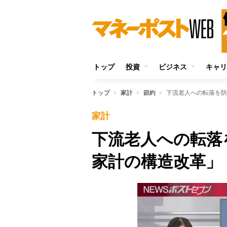
トップ
投資
ビジネス
キャリ
トップ
家計
節約
下流老人への転落を防
家計
下流老人への転落
家計の構造改革」