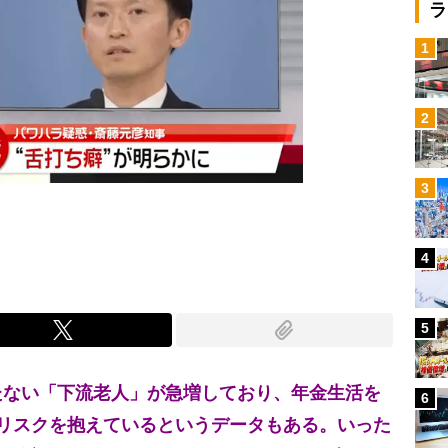
ラ
1
2
3
4
5
ない「下流老人」が急増しており、年金生活を
6
リスクを抱えているというデータもある。いった