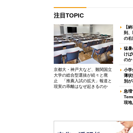
注目TOPIC
【納
到、
の右
猛暑
けば
のか
京都大・神戸大など、難関国立
小学
大学の総合型選抜が続々と廃
薄状
止 「推薦入試の拡大」報道と
別が
現実の乖離はなぜ起きるのか
急増
Te
現地