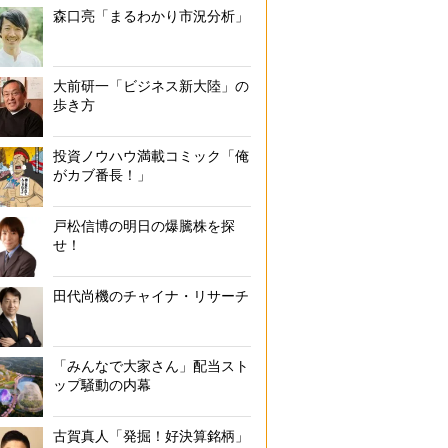
森口亮「まるわかり市況分析」
大前研一「ビジネス新大陸」の
歩き方
投資ノウハウ満載コミック「俺
がカブ番長！」
戸松信博の明日の爆騰株を探
せ！
田代尚機のチャイナ・リサーチ
「みんなで大家さん」配当スト
ップ騒動の内幕
古賀真人「発掘！好決算銘柄」