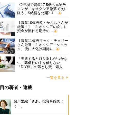
《2年弱で資産17.5倍の元証券
マンが「キオクシア急落で次に
狙う」5銘柄を公開》1…
【資産10億円超・かんちさんが
厳選！】「キオクシアの次」に
資金が流れる期待の…
【資産11億円マック・チェリー
さん厳選「キオクシア・ショッ
ク」後に大化け期待4…
「失敗すると取り返しがつかな
い」葬儀社の手を借りない
「DIY葬」の落とし穴 素人
に…
一覧を見る
目の著者・連載
藤川里絵「さあ、投資を始めよ
う！」