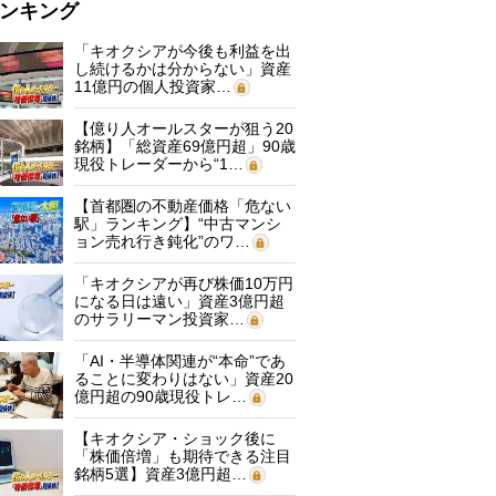
ンキング
「キオクシアが今後も利益を出
し続けるかは分からない」資産
11億円の個人投資家…
【億り人オールスターが狙う20
銘柄】「総資産69億円超」90歳
現役トレーダーから“1…
【首都圏の不動産価格「危ない
駅」ランキング】“中古マンシ
ョン売れ行き鈍化”のワ…
「キオクシアが再び株価10万円
になる日は遠い」資産3億円超
のサラリーマン投資家…
「AI・半導体関連が“本命”であ
ることに変わりはない」資産20
億円超の90歳現役トレ…
【キオクシア・ショック後に
「株価倍増」も期待できる注目
銘柄5選】資産3億円超…