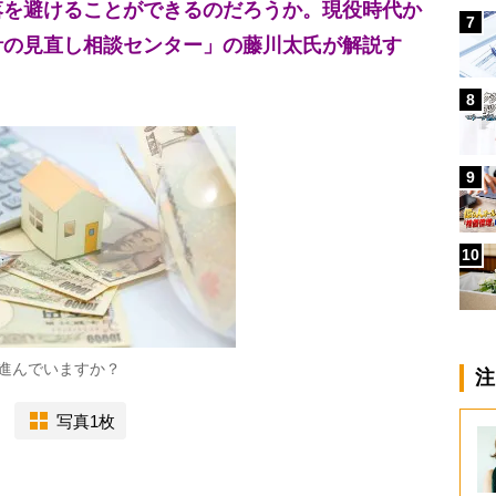
落を避けることができるのだろうか。現役時代か
7
計の見直し相談センター」の藤川太氏が解説す
8
9
10
進んでいますか？
注
写真1枚