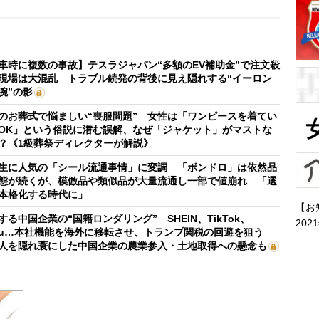
車時に複数の事故】テスラジャパン“多額のEV補助金”で注文殺
現場は大混乱 トラブル続発の背後に見え隠れする“イーロン
腕”の影
のお葬式で悩ましい“喪服問題” 女性は「ワンピースを着てい
OK」という俗説に潜む誤解、なぜ「ジャケット」がマストな
？《1級葬祭ディレクターが解説》
生に人気の「シール流通事情」に変調 「ボンドロ」は依然品
態が続くが、模倣品や類似品が大量流通し一部で値崩れ 「選
本格化する時代に」
【お
する中国企業の“国籍ロンダリング” SHEIN、TikTok、
202
mu…本社機能を海外に移転させ、トランプ関税の回避を狙う
人を隠れ蓑にした中国企業の農業参入・土地取得への懸念も