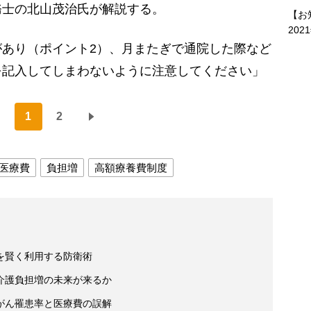
士の北山茂治氏が解説する。
【お
202
あり（ポイント2）、月またぎで通院した際など
を記入してしまわないように注意してください」
1
2
医療費
負担増
高額療養費制度
を賢く利用する防衛術
介護負担増の未来が来るか
がん罹患率と医療費の誤解