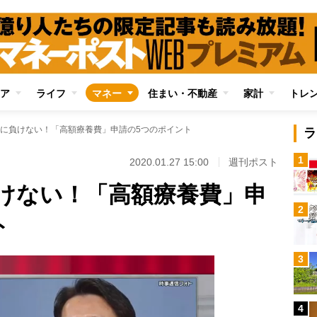
ア
ライフ
マネー
住まい・不動産
家計
トレ
に負けない！「高額療養費」申請の5つのポイント
ラ
1
2020.01.27 15:00
週刊ポスト
けない！「高額療養費」申
2
ト
3
4