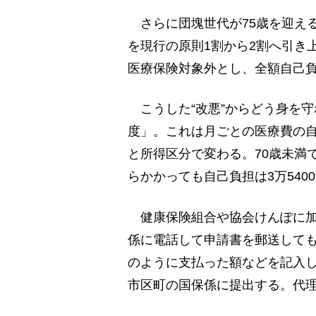
さらに団塊世代が75歳を迎える
を現行の原則1割から2割へ引き
医療保険対象外とし、全額自己
こうした“改悪”からどう身を
度」。これは月ごとの医療費の
と所得区分で変わる。70歳未満
らかかっても自己負担は3万540
健康保険組合や協会けんぽに加
係に電話して申請書を郵送して
のように支払った額などを記入
市区町の国保係に提出する。代理