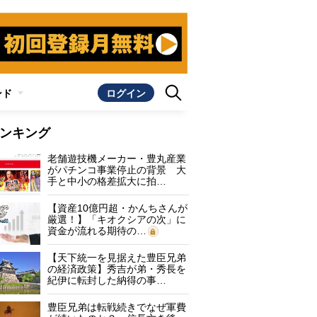
ンド
ログイン
ンキング
老舗遊技機メーカー・豊丸産業
がパチンコ事業停止の背景 大
手と中小の格差拡大に拍…
【資産10億円超・かんちさんが
厳選！】「キオクシアの次」に
資金が流れる期待の…
【天下統一を見据えた豊臣兄弟
の経済政策】秀吉が弟・秀長を
紀伊に転封した納得の事…
豊臣兄弟は転戦続きでなぜ軍費