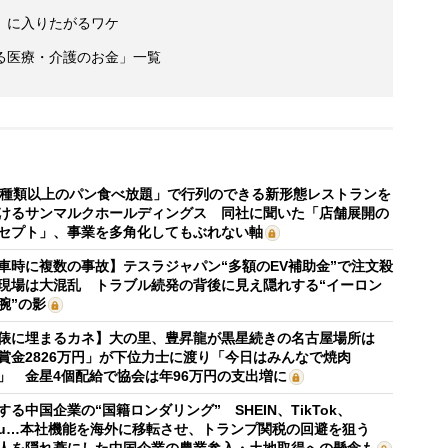
」に入りたがるワケ
る医療・介護のお金」一覧
0種類以上のパン食べ放題」で行列のできる新形態レストランを
けるサンマルクホールディングス 同社に聞いた「店舗展開の
セプト」、事業を多角化してもぶれない軸
車時に複数の事故】テスラジャパン“多額のEV補助金”で注文殺
現場は大混乱 トラブル続発の背後に見え隠れする“イーロン
腕”の影
俵に埋まるカネ】大の里、豊昇龍が黒星続きの名古屋場所は
賞金2826万円」が下位力士に渡り「今日はみんなで焼肉
」 金星4個配給で協会は年96万円の支出増に
する中国企業の“国籍ロンダリング” SHEIN、TikTok、
mu…本社機能を海外に移転させ、トランプ関税の回避を狙う
人を隠れ蓑にした中国企業の農業参入・土地取得への懸念も