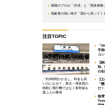
保険のプロが「共済」と「団体保険
高齢者の強い味方「国から戻ってく
注目TOPIC
「3
手掛
コン
【納
到、
の右
「約5時間かかるし、料金も高
【土
いのになぜ？」東京～博多間の
「懸
移動に飛行機ではなく新幹線を
だ！
選ぶ人の事情
急増
Te
現地