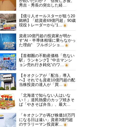
が続いたのか？ 信長亡き後、
秀吉・秀長の突出した経…
【億り人オールスターが狙う20
銘柄】「総資産69億円超」90歳
現役トレーダーから“1…
資産10億円超の投資家が明か
す“AI・半導体相場に乗らなかっ
た理由” フルポジショ…
【首都圏の不動産価格「危ない
駅」ランキング】“中古マンシ
ョン売れ行き鈍化”のワ…
【キオクシアが「配当」導入
へ】それでも資産10億円超の配
当株投資の達人が「買…
「北海道で知らない人はいな
い！」道民熱愛のカップ焼きそ
ば「やきそば弁当」、最大…
「キオクシアが再び株価10万円
になる日は遠い」資産3億円超
のサラリーマン投資家…