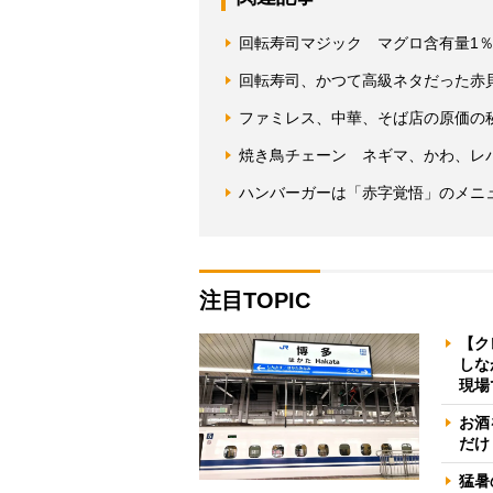
回転寿司マジック マグロ含有量1
回転寿司、かつて高級ネタだった赤貝
ファミレス、中華、そば店の原価の
焼き鳥チェーン ネギマ、かわ、レ
ハンバーガーは「赤字覚悟」のメニ
注目TOPIC
【ク
しな
現場
お酒
だけ
猛暑