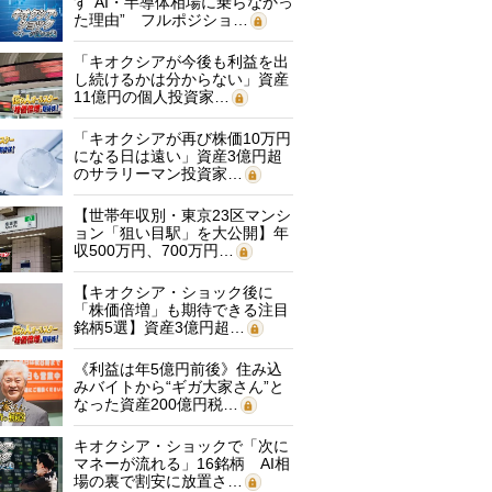
す“AI・半導体相場に乗らなかっ
た理由” フルポジショ…
「キオクシアが今後も利益を出
し続けるかは分からない」資産
11億円の個人投資家…
「キオクシアが再び株価10万円
になる日は遠い」資産3億円超
のサラリーマン投資家…
【世帯年収別・東京23区マンシ
ョン「狙い目駅」を大公開】年
収500万円、700万円…
【キオクシア・ショック後に
「株価倍増」も期待できる注目
銘柄5選】資産3億円超…
《利益は年5億円前後》住み込
みバイトから“ギガ大家さん”と
なった資産200億円税…
キオクシア・ショックで「次に
マネーが流れる」16銘柄 AI相
場の裏で割安に放置さ…