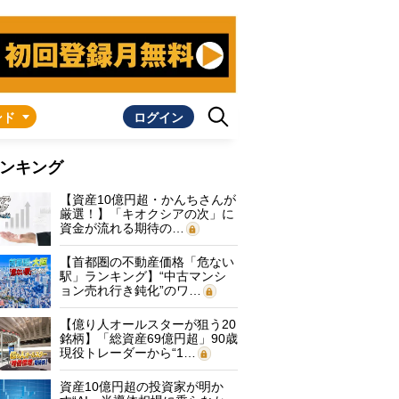
ンド
ログイン
ンキング
【資産10億円超・かんちさんが
厳選！】「キオクシアの次」に
資金が流れる期待の…
【首都圏の不動産価格「危ない
駅」ランキング】“中古マンシ
ョン売れ行き鈍化”のワ…
【億り人オールスターが狙う20
銘柄】「総資産69億円超」90歳
現役トレーダーから“1…
資産10億円超の投資家が明か