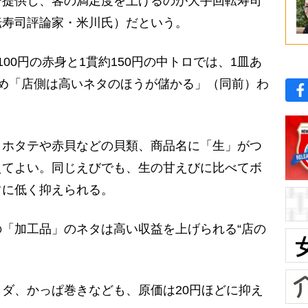
提供し、客の満足度を上げるのが大手回転寿司
転寿司評論家・米川氏）だという。
0円の赤身と1貫約150円の中トロでは、1皿あ
め「店側は高いネタのほうが儲かる」（同前）わ
ホタテや赤貝などの貝類、商品名に「生」がつ
えてよい。同じえびでも、生の甘えびに比べてボ
常に低く抑えられる。
「加工品」のネタは高い収益を上げられる“店の
ダ、かっぱ巻きなども、原価は20円ほどに抑え