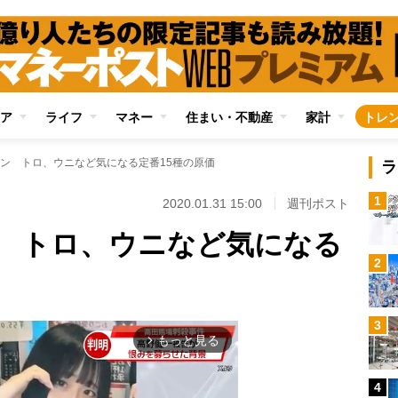
ア
ライフ
マネー
住まい・不動産
家計
トレ
ン トロ、ウニなど気になる定番15種の原価
ラ
1
2020.01.31 15:00
週刊ポスト
 トロ、ウニなど気になる
2
3
もっと見る
arrow_forward_ios
4