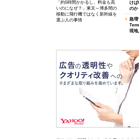
「約5時間かかるし、料金も高
けば
いのになぜ？」東京～博多間の
のか
移動に飛行機ではなく新幹線を
急増
選ぶ人の事情
Te
現地