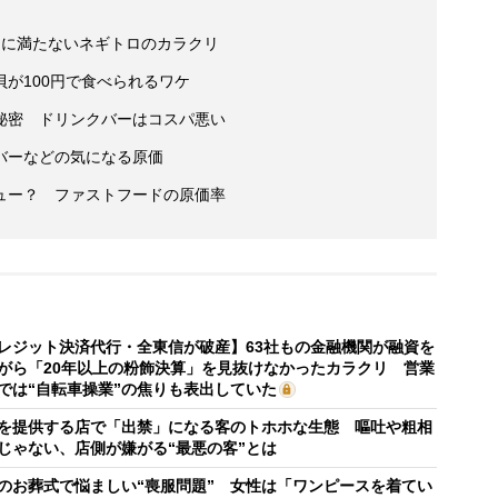
％に満たないネギトロのカラクリ
が100円で食べられるワケ
秘密 ドリンクバーはコスパ悪い
バーなどの気になる原価
ュー？ ファストフードの原価率
レジット決済代行・全東信が破産】63社もの金融機関が融資を
がら「20年以上の粉飾決算」を見抜けなかったカラクリ 営業
では“自転車操業”の焦りも表出していた
を提供する店で「出禁」になる客のトホホな生態 嘔吐や粗相
じゃない、店側が嫌がる“最悪の客”とは
のお葬式で悩ましい“喪服問題” 女性は「ワンピースを着てい