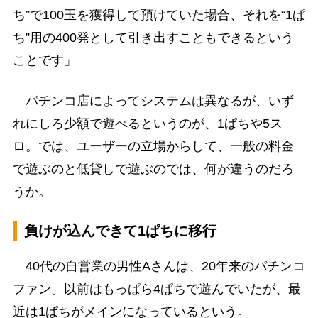
ち”で100玉を獲得して預けていた場合、それを“1ぱ
ち”用の400発として引き出すこともできるという
ことです」
パチンコ店によってシステムは異なるが、いず
れにしろ少額で遊べるというのが、1ぱちや5ス
ロ。では、ユーザーの立場からして、一般の料金
で遊ぶのと低貸しで遊ぶのでは、何が違うのだろ
うか。
負けが込んできて1ぱちに移行
40代の自営業の男性Aさんは、20年来のパチンコ
ファン。以前はもっぱら4ぱちで遊んでいたが、最
近は1ぱちがメインになっているという。