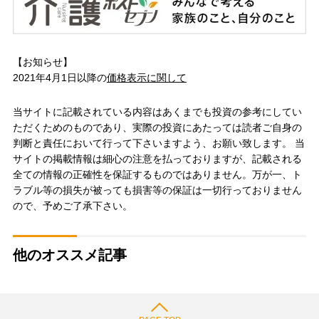
【お知らせ】
2021年4月1日以降の
価格表示に関して
当サイトに記載されている内容はあくまでも投資の参考にしてい
ただくためのものであり、実際の投資にあたっては読者ご自身の
判断と責任において行って下さいますよう、お願い致します。 当
サイトの掲載情報は細心の注意を払っておりますが、記載される
全ての情報の正確性を保証するものではありません。万が一、ト
ラブル等の損失が被っても損害等の保証は一切行っておりません
ので、予めご了承下さい。
他のオススメ記事