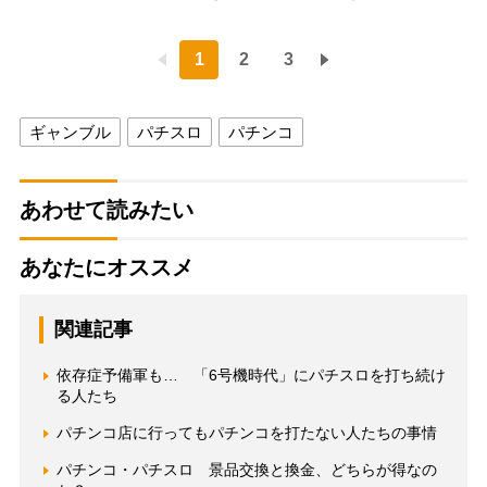
1
2
3
ギャンブル
パチスロ
パチンコ
あわせて読みたい
あなたにオススメ
関連記事
依存症予備軍も… 「6号機時代」にパチスロを打ち続け
る人たち
パチンコ店に行ってもパチンコを打たない人たちの事情
パチンコ・パチスロ 景品交換と換金、どちらが得なの