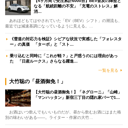
【4ヶ月間で受注累計6000台】BEV普及の障壁と
なる「航続距離の不安」「充電のストレス」解
消…
あれほどもてはやされていた「EV（BEV）シフト」の潮流も、
最近では減速基調になっているように見える。…
《雪道の対応力を検証》シビアな状況で実感した「フォレスタ
ー」の真価 「ターボ」と「スト…
乗り込むと同時に「これが軽？」と戸惑うのには理由があっ
た 「日産ルークス」さらなる躍進…
一覧を見る
大竹聡の「昼酒御免！」
【大竹聡の昼酒御免！】「ネグローニ」「山崎」
「マンハッタン」新宿三丁目の隠れ家バーで1…
お酒はいつ飲んでもいいものだが、昼から飲むお酒にはまた格
別の味わいがある――。ライター・作家の大竹…