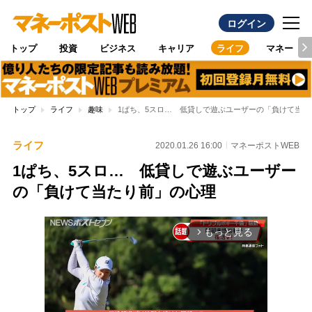
ログイン
トップ
投資
ビジネス
キャリア
ライフ
マネー
トップ
ライフ
趣味
1ぱち、5スロ… 低貸しで遊ぶユーザーの「負けて当た
ライフ
2020.01.26 16:00
マネーポストWEB
1ぱち、5スロ… 低貸しで遊ぶユーザー
の「負けて当たり前」の心理
もっと見る
arrow_forward_ios