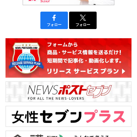
フォロー
フォロー