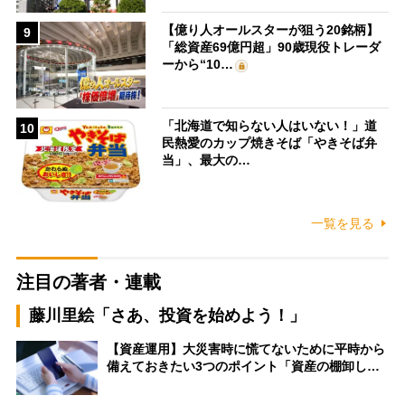
【億り人オールスターが狙う20銘柄】
9
「総資産69億円超」90歳現役トレーダ
ーから“10…
「北海道で知らない人はいない！」道
10
民熱愛のカップ焼きそば「やきそば弁
当」、最大の…
一覧を見る
注目の著者・連載
藤川里絵「さあ、投資を始めよう！」
【資産運用】大災害時に慌てないために平時から
備えておきたい3つのポイント「資産の棚卸し…