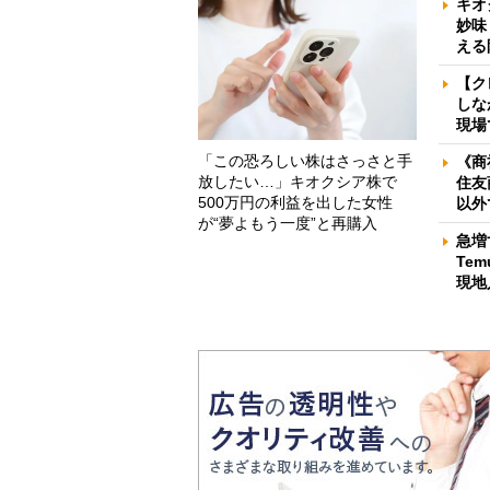
キオ
妙味
える
【ク
しな
現場
「この恐ろしい株はさっさと手
《商
放したい…」キオクシア株で
住友
500万円の利益を出した女性
以外
が“夢よもう一度”と再購入
急増
Te
現地