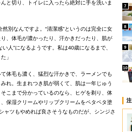
ゃんと切り、トイレに入ったら絶対に手を洗いま
7
8
全然別なんですよ。“清潔感”というのは完全に女
たり、体毛が濃かったり、汗かきだったり、肌が
9
ない人”になるようです。私は40歳になるまで、
した」
10
て体毛も濃く、猛烈な汗かきで、ラーメンでも
まみれ。生まれつき肌が弱くて、肌は一年じゅう
。そこまで分かっているのなら、ヒゲを剃り、体
注
り、保湿クリームやリップクリームをペタペタ塗
Tシャツもやめれば良さそうなものだが、シンジさ