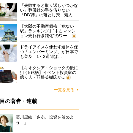
「失敗すると取り返しがつかな
い」葬儀社の手を借りない
「DIY葬」の落とし穴 素人
に…
【大阪の不動産価格「危ない
駅」ランキング】“中古マンシ
ョン売れ行き鈍化”のワー…
ドライアイスを使わず遺体を保
つ「エンバーミング」が日本で
も普及 1～2週間は…
【キオクシア・ショックの後に
狙う5銘柄】イベント投資家の
億り人・羽根英樹氏が…
一覧を見る
目の著者・連載
藤川里絵「さあ、投資を始めよ
う！」