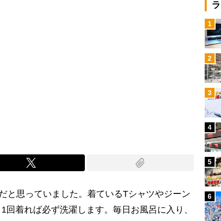
ラ
1
2
3
4
5
”だと思っていました。着ているTシャツやジーン
6
1回着れば必ず洗濯します。毎日お風呂に入り、