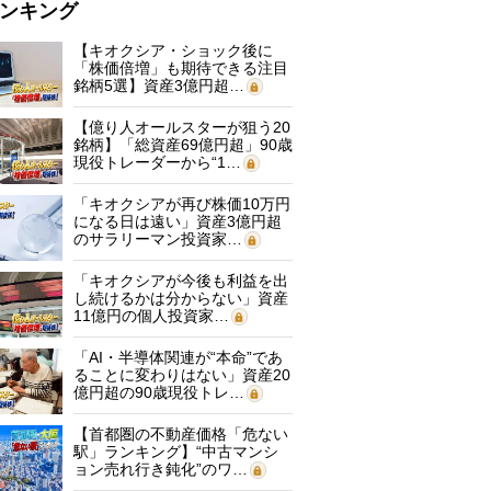
ンキング
【キオクシア・ショック後に
「株価倍増」も期待できる注目
銘柄5選】資産3億円超…
【億り人オールスターが狙う20
銘柄】「総資産69億円超」90歳
現役トレーダーから“1…
「キオクシアが再び株価10万円
になる日は遠い」資産3億円超
のサラリーマン投資家…
「キオクシアが今後も利益を出
し続けるかは分からない」資産
11億円の個人投資家…
「AI・半導体関連が“本命”であ
ることに変わりはない」資産20
億円超の90歳現役トレ…
【首都圏の不動産価格「危ない
駅」ランキング】“中古マンシ
ョン売れ行き鈍化”のワ…