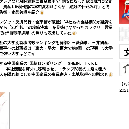
クシアなどAI関連株に資金集中で“割安になった成長株”に投資
 資産1.5億円超の坂本慎太郎さんが「絶好の仕込み時」と考
防衛・食品銘柄を紹介
レジット決済代行・全東信が破産】63社もの金融機関が融資を
がら「20年以上の粉飾決算」を見抜けなかったカラクリ 営業
では“自転車操業”の焦りも表出していた
社の大学別就職者数ランキングを解剖》三菱商事、三井物産、
商事への就職者は「東大・早大・慶大で約6割」の現実 3大学
で強い大学はどこか
する中国企業の“国籍ロンダリング” SHEIN、TikTok、
mu…本社機能を海外に移転させ、トランプ関税の回避を狙う
人を隠れ蓑にした中国企業の農業参入・土地取得への懸念も
【お
202