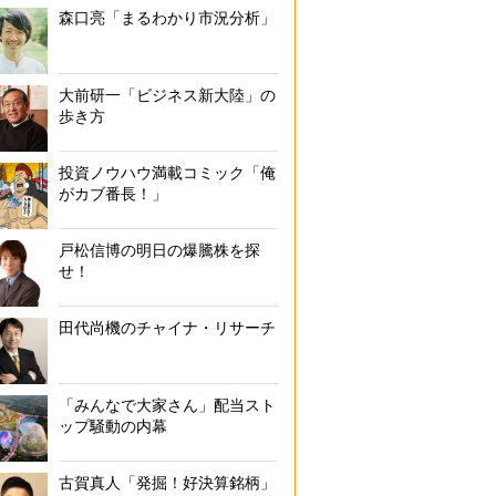
森口亮「まるわかり市況分析」
大前研一「ビジネス新大陸」の
歩き方
投資ノウハウ満載コミック「俺
がカブ番長！」
戸松信博の明日の爆騰株を探
せ！
田代尚機のチャイナ・リサーチ
「みんなで大家さん」配当スト
ップ騒動の内幕
古賀真人「発掘！好決算銘柄」