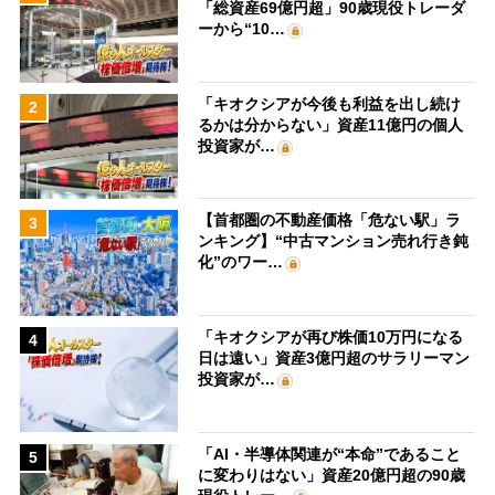
「総資産69億円超」90歳現役トレーダ
ーから“10…
「キオクシアが今後も利益を出し続け
2
るかは分からない」資産11億円の個人
投資家が…
【首都圏の不動産価格「危ない駅」ラ
3
ンキング】“中古マンション売れ行き鈍
化”のワー…
「キオクシアが再び株価10万円になる
4
日は遠い」資産3億円超のサラリーマン
投資家が…
「AI・半導体関連が“本命”であること
5
に変わりはない」資産20億円超の90歳