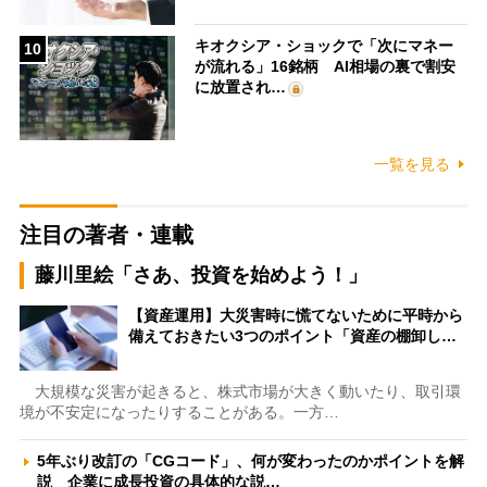
キオクシア・ショックで「次にマネー
10
が流れる」16銘柄 AI相場の裏で割安
に放置され…
一覧を見る
注目の著者・連載
藤川里絵「さあ、投資を始めよう！」
【資産運用】大災害時に慌てないために平時から
備えておきたい3つのポイント「資産の棚卸し…
大規模な災害が起きると、株式市場が大きく動いたり、取引環
境が不安定になったりすることがある。一方…
5年ぶり改訂の「CGコード」、何が変わったのかポイントを解
説 企業に成長投資の具体的な説…