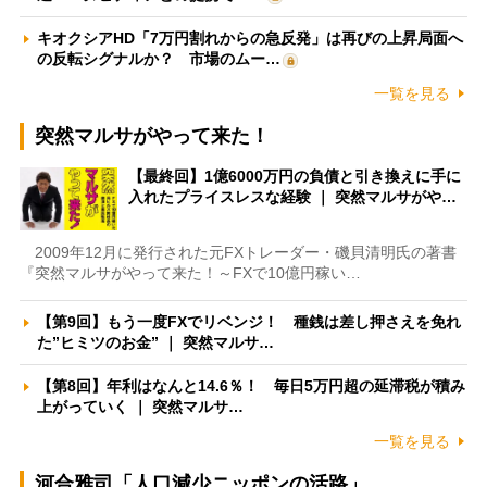
キオクシアHD「7万円割れからの急反発」は再びの上昇局面へ
の反転シグナルか？ 市場のムー…
一覧を見る
突然マルサがやって来た！
【最終回】1億6000万円の負債と引き換えに手に
入れたプライスレスな経験 ｜ 突然マルサがや…
2009年12月に発行された元FXトレーダー・磯貝清明氏の著書
『突然マルサがやって来た！～FXで10億円稼い…
【第9回】もう一度FXでリベンジ！ 種銭は差し押さえを免れ
た”ヒミツのお金” ｜ 突然マルサ…
【第8回】年利はなんと14.6％！ 毎日5万円超の延滞税が積み
上がっていく ｜ 突然マルサ…
一覧を見る
河合雅司「人口減少ニッポンの活路」