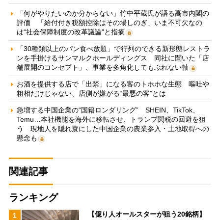
「何がやりたいのか分からない」竹中平蔵氏が語る高市内閣の
評価 「給付付き税額控除はその場しのぎ」いま不可欠なの
は“社会保障制度の改革議論”と指摘
「30種類以上のパン食べ放題」で行列のできる新形態レストラ
ンを手掛けるサンマルクホールディングス 同社に聞いた「店
舗展開のコンセプト」、事業を多角化してもぶれない軸
お酒を提供する店で「出禁」になる客のトホホな生態 嘔吐や
粗相だけじゃない、店側が嫌がる“最悪の客”とは
急増する中国企業の“国籍ロンダリング” SHEIN、TikTok、
Temu…本社機能を海外に移転させ、トランプ関税の回避を狙
う 現地人を隠れ蓑にした中国企業の農業参入・土地取得への
懸念も
関連記事
ランキング
【億り人オールスターが狙う20銘柄】
1