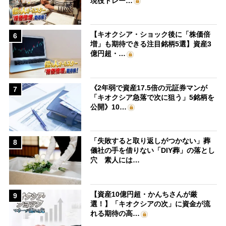
現役トレー…
【キオクシア・ショック後に「株価倍
6
増」も期待できる注目銘柄5選】資産3
億円超・…
《2年弱で資産17.5倍の元証券マンが
7
「キオクシア急落で次に狙う」5銘柄を
公開》10…
「失敗すると取り返しがつかない」葬
8
儀社の手を借りない「DIY葬」の落とし
穴 素人には…
【資産10億円超・かんちさんが厳
9
選！】「キオクシアの次」に資金が流
れる期待の高…