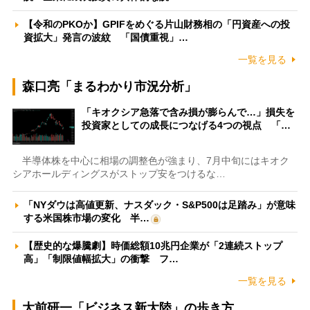
【令和のPKOか】GPIFをめぐる片山財務相の「円資産への投
資拡大」発言の波紋 「国債重視」…
一覧を見る
森口亮「まるわかり市況分析」
「キオクシア急落で含み損が膨らんで…」損失を
投資家としての成長につなげる4つの視点 「…
半導体株を中心に相場の調整色が強まり、7月中旬にはキオク
シアホールディングスがストップ安をつけるな…
「NYダウは高値更新、ナスダック・S&P500は足踏み」が意味
する米国株市場の変化 半…
【歴史的な爆騰劇】時価総額10兆円企業が「2連続ストップ
高」「制限値幅拡大」の衝撃 フ…
一覧を見る
大前研一「ビジネス新大陸」の歩き方