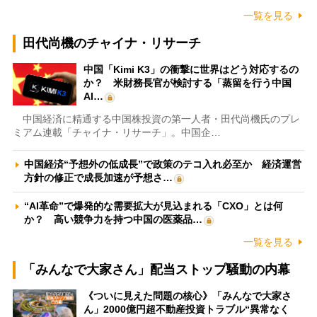
一覧を見る
田代尚機のチャイナ・リサーチ
中国「Kimi K3」の衝撃に世界はどう対応するの
か？ 米財務長官が検討する「蒸留を行う中国
AI…
中国経済に精通する中国株投資の第一人者・田代尚機氏のプレ
ミアム連載「チャイナ・リサーチ」。中国企…
中国経済“予想外の低成長”で政策のテコ入れ必至か 経済運営
方針の修正で成長加速が予想さ…
“AI革命”で爆発的な需要拡大が見込まれる「CXO」とは何
か？ 高い競争力を持つ中国の医薬品…
一覧を見る
「みんなで大家さん」配当ストップ騒動の内幕
《ついに見えた問題の核心》「みんなで大家さ
ん」2000億円超不動産投資トラブル“異常なく