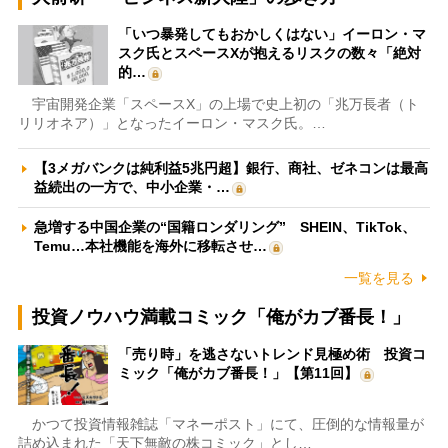
「いつ暴発してもおかしくはない」イーロン・マ
スク氏とスペースXが抱えるリスクの数々「絶対
的…
宇宙開発企業「スペースX」の上場で史上初の「兆万長者（ト
リリオネア）」となったイーロン・マスク氏。…
【3メガバンクは純利益5兆円超】銀行、商社、ゼネコンは最高
益続出の一方で、中小企業・…
急増する中国企業の“国籍ロンダリング” SHEIN、TikTok、
Temu…本社機能を海外に移転させ…
一覧を見る
投資ノウハウ満載コミック「俺がカブ番長！」
「売り時」を逃さないトレンド見極め術 投資コ
ミック「俺がカブ番長！」【第11回】
かつて投資情報雑誌「マネーポスト」にて、圧倒的な情報量が
詰め込まれた「天下無敵の株コミック」とし…