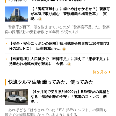
【「警察官離れ」に歯止めはかかるか？】警察庁
が本気で取り組む「警察組織の構造改革」 実
現…
警察庁が目下、頭を悩ませているのが「警察官不足」だ。警察
官の採用試験の受験者数は10年間で2分の1以…
【安全・安心ニッポンの危機】採用試験受験者数は10年間で2
分の1以下に！ 出生数減がも…
【医療崩壊】人口減少で「医師不足」に加えて「患者不足」に
見舞われ地域医療が限界に 今後…
一覧を見る
快適クルマ生活 乗ってみた、使ってみた
【4ヶ月間で受注累計6000台】BEV普及の障壁と
なる「航続距離の不安」「充電のストレス」解
消…
あれほどもてはやされていた「EV（BEV）シフト」の潮流も、
最近では減速基調になっているように見える。…