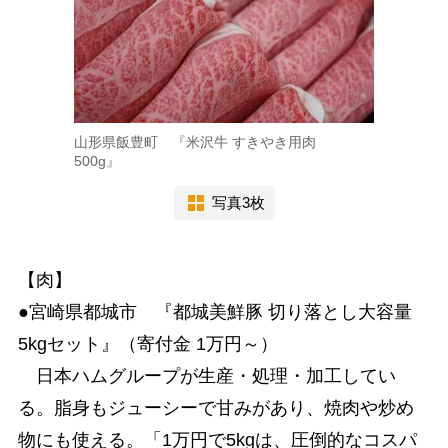
山形県飯豊町 『米沢牛 すきやき用肉
500g』
写真3枚
【肉】
●宮崎県都城市 『都城美鮮豚 切り落とし大容量
5kgセット』（寄付金 1万円～）
日本ハムグループが生産・処理・加工してい
る。脂身もジューシーで甘みがあり、焼肉や炒め
物にも使える。「1万円で5kgは、圧倒的なコスパ