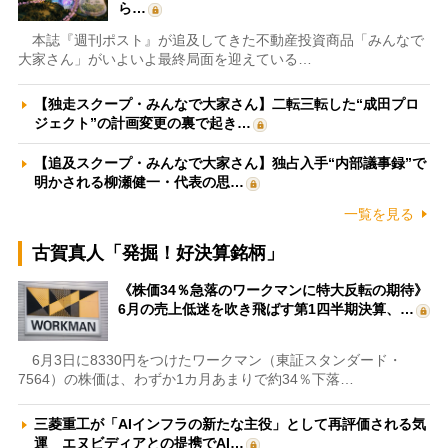
ら…
本誌『週刊ポスト』が追及してきた不動産投資商品「みんなで
大家さん」がいよいよ最終局面を迎えている…
【独走スクープ・みんなで大家さん】二転三転した“成田プロ
ジェクト”の計画変更の裏で起き…
【追及スクープ・みんなで大家さん】独占入手“内部議事録”で
明かされる柳瀬健一・代表の思…
一覧を見る
古賀真人「発掘！好決算銘柄」
《株価34％急落のワークマンに特大反転の期待》
6月の売上低迷を吹き飛ばす第1四半期決算、…
6月3日に8330円をつけたワークマン（東証スタンダード・
7564）の株価は、わずか1カ月あまりで約34％下落…
三菱重工が「AIインフラの新たな主役」として再評価される気
運 エヌビディアとの提携でAI…