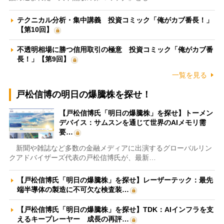
テクニカル分析・集中講義 投資コミック「俺がカブ番長！」
【第10回】
不透明相場に勝つ信用取引の極意 投資コミック「俺がカブ番
長！」【第9回】
一覧を見る
戸松信博の明日の爆騰株を探せ！
【戸松信博氏「明日の爆騰株」を探せ】トーメン
デバイス：サムスンを通じて世界のAIメモリ需
要…
新聞や雑誌など多数の金融メディアに出演するグローバルリン
クアドバイザーズ代表の戸松信博氏が、最新…
【戸松信博氏「明日の爆騰株」を探せ】レーザーテック：最先
端半導体の製造に不可欠な検査装…
【戸松信博氏「明日の爆騰株」を探せ】TDK：AIインフラを支
えるキープレーヤー 成長の再評…