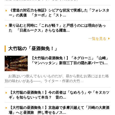
《雪道の対応力を検証》シビアな状況で実感した「フォレスタ
ー」の真価 「ターボ」と「スト…
乗り込むと同時に「これが軽？」と戸惑うのには理由があっ
た 「日産ルークス」さらなる躍進…
一覧を見る
大竹聡の「昼酒御免！」
【大竹聡の昼酒御免！】「ネグローニ」「山崎」
「マンハッタン」新宿三丁目の隠れ家バーで1…
お酒はいつ飲んでもいいものだが、昼から飲むお酒にはまた格
別の味わいがある――。ライター・作家の大竹…
【大竹聡の昼酒御免！】今の若者は「なめろう」や「キヌカツ
ギ」を知らないって本当？ 昔の…
【大竹聡の昼酒御免！】京急線で多摩川越えて「川崎の大衆酒
場」へと昼酒旅 押し寄せるノス…