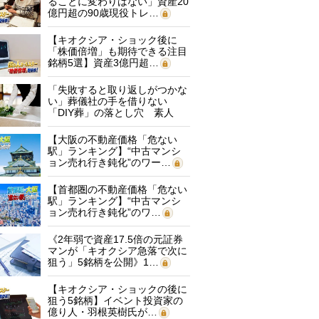
ることに変わりはない」資産20
億円超の90歳現役トレ…
【キオクシア・ショック後に
「株価倍増」も期待できる注目
銘柄5選】資産3億円超…
「失敗すると取り返しがつかな
い」葬儀社の手を借りない
「DIY葬」の落とし穴 素人
に…
【大阪の不動産価格「危ない
駅」ランキング】“中古マンシ
ョン売れ行き鈍化”のワー…
【首都圏の不動産価格「危ない
駅」ランキング】“中古マンシ
ョン売れ行き鈍化”のワ…
《2年弱で資産17.5倍の元証券
マンが「キオクシア急落で次に
狙う」5銘柄を公開》1…
【キオクシア・ショックの後に
狙う5銘柄】イベント投資家の
億り人・羽根英樹氏が…