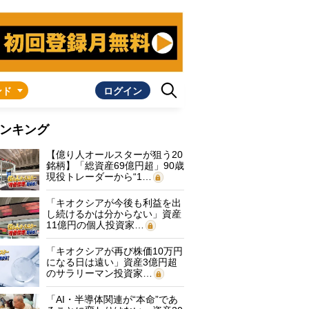
ンド
ログイン
ンキング
【億り人オールスターが狙う20
銘柄】「総資産69億円超」90歳
現役トレーダーから“1…
「キオクシアが今後も利益を出
し続けるかは分からない」資産
11億円の個人投資家…
「キオクシアが再び株価10万円
になる日は遠い」資産3億円超
のサラリーマン投資家…
「AI・半導体関連が“本命”であ