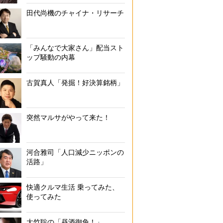
田代尚機のチャイナ・リサーチ
「みんなで大家さん」配当スト
ップ騒動の内幕
古賀真人「発掘！好決算銘柄」
突然マルサがやって来た！
河合雅司「人口減少ニッポンの
活路」
快適クルマ生活 乗ってみた、
使ってみた
大竹聡の「昼酒御免！」