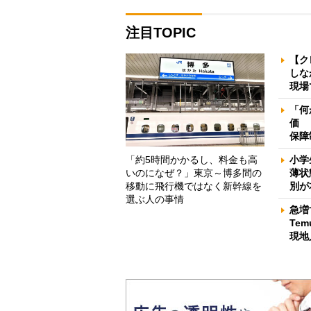
注目TOPIC
【ク
しな
現場
「何
価 
保障
「約5時間かかるし、料金も高
小学
いのになぜ？」東京～博多間の
薄状
移動に飛行機ではなく新幹線を
別が
選ぶ人の事情
急増
Te
現地