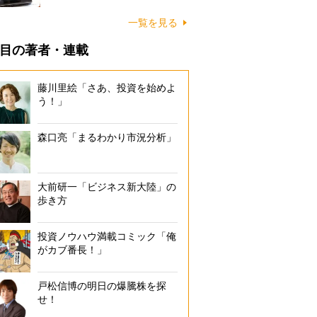
一覧を見る
目の著者・連載
藤川里絵「さあ、投資を始めよ
う！」
森口亮「まるわかり市況分析」
大前研一「ビジネス新大陸」の
歩き方
投資ノウハウ満載コミック「俺
がカブ番長！」
戸松信博の明日の爆騰株を探
せ！