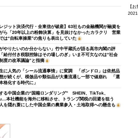
【お
202
レジット決済代行・全東信が破産】63社もの金融機関が融資を
がら「20年以上の粉飾決算」を見抜けなかったカラクリ 営業
では“自転車操業”の焦りも表出していた
がやりたいのか分からない」竹中平蔵氏が語る高市内閣の評
「給付付き税額控除はその場しのぎ」いま不可欠なのは“社会
制度の改革議論”と指摘
生に人気の「シール流通事情」に変調 「ボンドロ」は依然品
態が続くが、模倣品や類似品が大量流通し一部で値崩れ 「選
本格化する時代に」
する中国企業の“国籍ロンダリング” SHEIN、TikTok、
mu…本社機能を海外に移転させ、トランプ関税の回避を狙う
人を隠れ蓑にした中国企業の農業参入・土地取得への懸念も