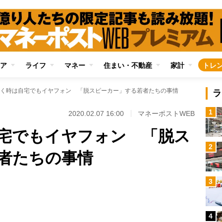
ア
ライフ
マネー
住まい・不動産
家計
トレ
く時は自宅でもイヤフォン 「脱スピーカー」する若者たちの事情
ラ
1
2020.02.07 16:00
マネーポストWEB
宅でもイヤフォン 「脱ス
2
者たちの事情
Loaded
:
3
100.00%
/
4