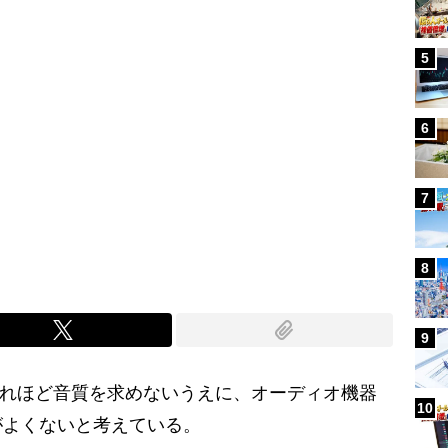
5
6
7
8
9
それほど音質を求めないうえに、オーディオ機器
10
がよくないと考えている。