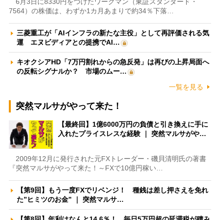
6月3日に8330円をつけたワークマン（東証スタンダード・
7564）の株価は、わずか1カ月あまりで約34％下落…
三菱重工が「AIインフラの新たな主役」として再評価される気
運 エヌビディアとの提携でAI…
キオクシアHD「7万円割れからの急反発」は再びの上昇局面へ
の反転シグナルか？ 市場のムー…
一覧を見る
突然マルサがやって来た！
【最終回】1億6000万円の負債と引き換えに手に
入れたプライスレスな経験 ｜ 突然マルサがや…
2009年12月に発行された元FXトレーダー・磯貝清明氏の著書
『突然マルサがやって来た！～FXで10億円稼い…
【第9回】もう一度FXでリベンジ！ 種銭は差し押さえを免れ
た”ヒミツのお金” ｜ 突然マルサ…
【第8回】年利はなんと14.6％！ 毎日5万円超の延滞税が積み