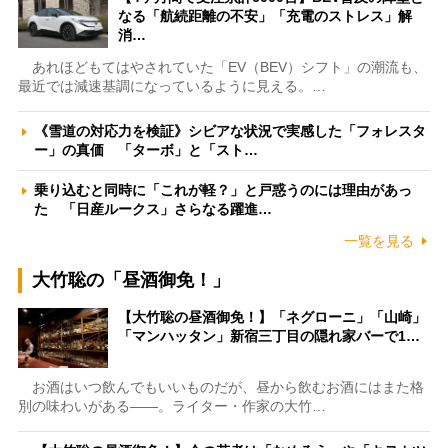
なる「航続距離の不安」「充電のストレス」解
消…
あれほどもてはやされていた「EV（BEV）シフト」の潮流も、
最近では減速基調になっているように見える。…
《雪道の対応力を検証》シビアな状況で実感した「フォレスタ
ー」の真価 「ターボ」と「スト…
乗り込むと同時に「これが軽？」と戸惑うのには理由があっ
た 「日産ルークス」さらなる躍進…
一覧を見る
大竹聡の「昼酒御免！」
【大竹聡の昼酒御免！】「ネグローニ」「山崎」
「マンハッタン」新宿三丁目の隠れ家バーで1…
お酒はいつ飲んでもいいものだが、昼から飲むお酒にはまた格
別の味わいがある――。ライター・作家の大竹…