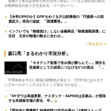
金融庁と東京証券取引所が共同で策定している上場企業の経営
や取締役会のあり方を定める「コーポレート…
【令和のPKOか】GPIFをめぐる片山財務相の「円資産への投
資拡大」発言の波紋 「国債重視」…
インフレでも「物価負け」しない金融商品「物価連動国債」に
注目 元本が物価の動きに合わせ…
一覧を見る
森口亮「まるわかり市況分析」
「キオクシア急落で含み損が膨らんで…」損失を
投資家としての成長につなげる4つの視点 「…
半導体株を中心に相場の調整色が強まり、7月中旬にはキオク
シアホールディングスがストップ安をつけるな…
「NYダウは高値更新、ナスダック・S&P500は足踏み」が意味
する米国株市場の変化 半…
【歴史的な爆騰劇】時価総額10兆円企業が「2連続ストップ