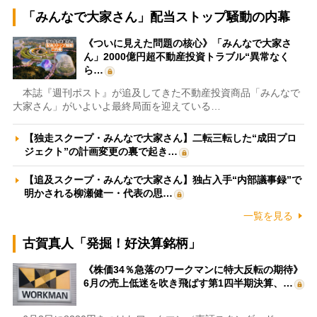
「みんなで大家さん」配当ストップ騒動の内幕
《ついに見えた問題の核心》「みんなで大家さ
ん」2000億円超不動産投資トラブル“異常なく
ら…
本誌『週刊ポスト』が追及してきた不動産投資商品「みんなで
大家さん」がいよいよ最終局面を迎えている…
【独走スクープ・みんなで大家さん】二転三転した“成田プロ
ジェクト”の計画変更の裏で起き…
【追及スクープ・みんなで大家さん】独占入手“内部議事録”で
明かされる柳瀬健一・代表の思…
一覧を見る
古賀真人「発掘！好決算銘柄」
《株価34％急落のワークマンに特大反転の期待》
6月の売上低迷を吹き飛ばす第1四半期決算、…