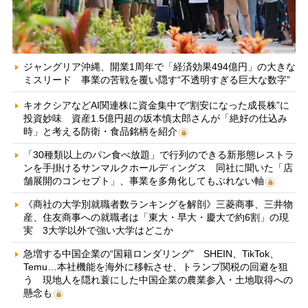
ジャングリア沖縄、開業1周年で「経済効果494億円」の大きな
ミスリード 事業の苦戦を覆い隠す“不透明すぎる巨大な数字”
キオクシアなどAI関連株に資金集中で“割安になった成長株”に
投資妙味 資産1.5億円超の坂本慎太郎さんが「絶好の仕込み
時」と考える防衛・食品銘柄を紹介
「30種類以上のパン食べ放題」で行列のできる新形態レストラ
ンを手掛けるサンマルクホールディングス 同社に聞いた「店
舗展開のコンセプト」、事業を多角化してもぶれない軸
《商社の大学別就職者数ランキングを解剖》三菱商事、三井物
産、住友商事への就職者は「東大・早大・慶大で約6割」の現
実 3大学以外で強い大学はどこか
急増する中国企業の“国籍ロンダリング” SHEIN、TikTok、
Temu…本社機能を海外に移転させ、トランプ関税の回避を狙
う 現地人を隠れ蓑にした中国企業の農業参入・土地取得への
懸念も