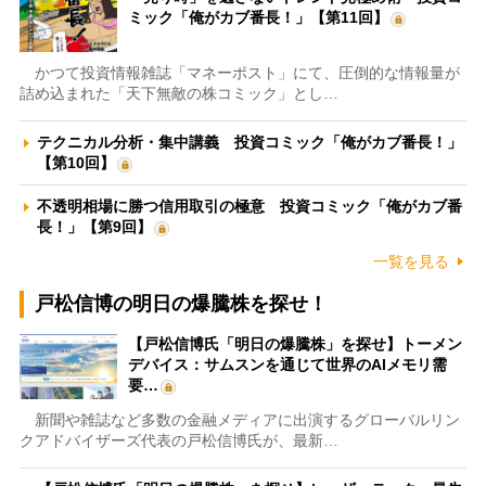
ミック「俺がカブ番長！」【第11回】
かつて投資情報雑誌「マネーポスト」にて、圧倒的な情報量が
詰め込まれた「天下無敵の株コミック」とし…
テクニカル分析・集中講義 投資コミック「俺がカブ番長！」
【第10回】
不透明相場に勝つ信用取引の極意 投資コミック「俺がカブ番
長！」【第9回】
一覧を見る
戸松信博の明日の爆騰株を探せ！
【戸松信博氏「明日の爆騰株」を探せ】トーメン
デバイス：サムスンを通じて世界のAIメモリ需
要…
新聞や雑誌など多数の金融メディアに出演するグローバルリン
クアドバイザーズ代表の戸松信博氏が、最新…