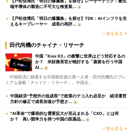
【戸松信博氏「明日の爆騰株」を探せ】レーザーテック：最先
端半導体の製造に不可欠な検査装…
【戸松信博氏「明日の爆騰株」を探せ】TDK：AIインフラを支
えるキープレーヤー 成長の再評…
一覧を見る
田代尚機のチャイナ・リサーチ
中国「Kimi K3」の衝撃に世界はどう対応するの
か？ 米財務長官が検討する「蒸留を行う中国
AI…
中国経済に精通する中国株投資の第一人者・田代尚機氏のプレ
ミアム連載「チャイナ・リサーチ」。中国企…
中国経済“予想外の低成長”で政策のテコ入れ必至か 経済運営
方針の修正で成長加速が予想さ…
“AI革命”で爆発的な需要拡大が見込まれる「CXO」とは何
か？ 高い競争力を持つ中国の医薬品…
一覧を見る