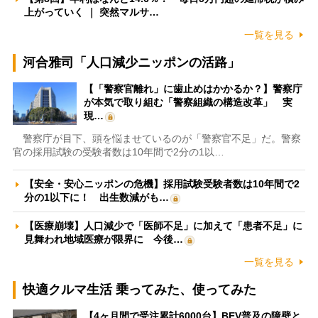
上がっていく ｜ 突然マルサ…
一覧を見る
河合雅司「人口減少ニッポンの活路」
【「警察官離れ」に歯止めはかかるか？】警察庁
が本気で取り組む「警察組織の構造改革」 実
現…
警察庁が目下、頭を悩ませているのが「警察官不足」だ。警察
官の採用試験の受験者数は10年間で2分の1以…
【安全・安心ニッポンの危機】採用試験受験者数は10年間で2
分の1以下に！ 出生数減がも…
【医療崩壊】人口減少で「医師不足」に加えて「患者不足」に
見舞われ地域医療が限界に 今後…
一覧を見る
快適クルマ生活 乗ってみた、使ってみた
【4ヶ月間で受注累計6000台】BEV普及の障壁と