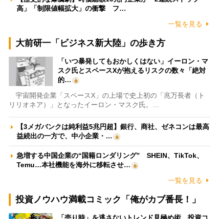
高」「制限値幅拡大」の衝撃 フ…
一覧を見る
大前研一「ビジネス新大陸」の歩き方
「いつ暴発してもおかしくはない」イーロン・マ
スク氏とスペースXが抱えるリスクの数々「絶対
的…
宇宙開発企業「スペースX」の上場で史上初の「兆万長者（ト
リリオネア）」となったイーロン・マスク氏。…
【3メガバンクは純利益5兆円超】銀行、商社、ゼネコンは最高
益続出の一方で、中小企業・…
急増する中国企業の“国籍ロンダリング” SHEIN、TikTok、
Temu…本社機能を海外に移転させ…
一覧を見る
投資ノウハウ満載コミック「俺がカブ番長！」
「売り時」を逃さないトレンド見極め術 投資コ