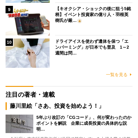
【キオクシア・ショックの後に狙う5銘
9
柄】イベント投資家の億り人・羽根英
樹氏が厳…
ドライアイスを使わず遺体を保つ「エ
10
ンバーミング」が日本でも普及 1～2
週間は問…
一覧を見る
注目の著者・連載
藤川里絵「さあ、投資を始めよう！」
5年ぶり改訂の「CGコード」、何が変わったのか
ポイントを解説 企業に成長投資の具体的な説
明…