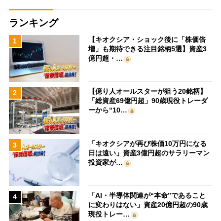
ランキング
【キオクシア・ショック後に「株価倍
1
増」も期待できる注目銘柄5選】資産3
億円超・…
【億り人オールスターが狙う20銘柄】
2
「総資産69億円超」90歳現役トレーダ
ーから“10…
「キオクシアが再び株価10万円になる
3
日は遠い」資産3億円超のサラリーマン
投資家が…
「AI・半導体関連が“本命”であること
4
に変わりはない」資産20億円超の90歳
現役トレー…