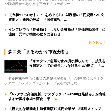
や取締役会のあり方を定める「コーポレート…
【令和のPKOか】GPIFをめぐる片山財務相の「円資産への投
資拡大」発言の波紋 「国債重視」…
インフレでも「物価負け」しない金融商品「物価連動国債」に
注目 元本が物価の動きに合わせ…
一覧を見る
森口亮「まるわかり市況分析」
「キオクシア急落で含み損が膨らんで…」損失を
投資家としての成長につなげる4つの視点 「…
半導体株を中心に相場の調整色が強まり、7月中旬にはキオク
シアホールディングスがストップ安をつけるな…
「NYダウは高値更新、ナスダック・S&P500は足踏み」が意味
する米国株市場の変化 半…
【歴史的な爆騰劇】時価総額10兆円企業が「2連続ストップ