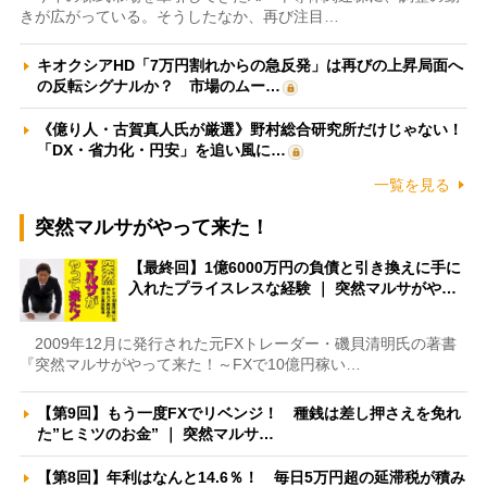
きが広がっている。そうしたなか、再び注目…
キオクシアHD「7万円割れからの急反発」は再びの上昇局面へ
の反転シグナルか？ 市場のムー…
《億り人・古賀真人氏が厳選》野村総合研究所だけじゃない！
「DX・省力化・円安」を追い風に…
一覧を見る
突然マルサがやって来た！
【最終回】1億6000万円の負債と引き換えに手に
入れたプライスレスな経験 ｜ 突然マルサがや…
2009年12月に発行された元FXトレーダー・磯貝清明氏の著書
『突然マルサがやって来た！～FXで10億円稼い…
【第9回】もう一度FXでリベンジ！ 種銭は差し押さえを免れ
た”ヒミツのお金” ｜ 突然マルサ…
【第8回】年利はなんと14.6％！ 毎日5万円超の延滞税が積み