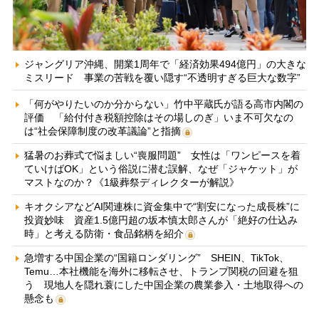
ジャングリア沖縄、開業1周年で「経済効果494億円」の大きな
ミスリード 事業の苦戦を覆い隠す“不透明すぎる巨大な数字”
「何がやりたいのか分からない」竹中平蔵氏が語る高市内閣の
評価 「給付付き税額控除はその場しのぎ」いま不可欠なの
は“社会保障制度の改革議論”と指摘
猛暑のお葬式で悩ましい“喪服問題” 女性は「ワンピースを着
ていけばOK」という俗説に潜む誤解、なぜ「ジャケット」が
マストなのか？《1級葬祭ディレクターが解説》
キオクシアなどAI関連株に資金集中で“割安になった成長株”に
投資妙味 資産1.5億円超の坂本慎太郎さんが「絶好の仕込み
時」と考える防衛・食品銘柄を紹介
急増する中国企業の“国籍ロンダリング” SHEIN、TikTok、
Temu…本社機能を海外に移転させ、トランプ関税の回避を狙
う 現地人を隠れ蓑にした中国企業の農業参入・土地取得への
懸念も