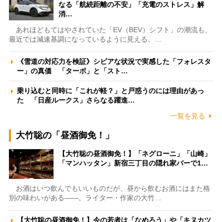
なる「航続距離の不安」「充電のストレス」解
消…
あれほどもてはやされていた「EV（BEV）シフト」の潮流も、
最近では減速基調になっているように見える。…
《雪道の対応力を検証》シビアな状況で実感した「フォレスタ
ー」の真価 「ターボ」と「スト…
乗り込むと同時に「これが軽？」と戸惑うのには理由があっ
た 「日産ルークス」さらなる躍進…
一覧を見る
大竹聡の「昼酒御免！」
【大竹聡の昼酒御免！】「ネグローニ」「山崎」
「マンハッタン」新宿三丁目の隠れ家バーで1…
お酒はいつ飲んでもいいものだが、昼から飲むお酒にはまた格
別の味わいがある――。ライター・作家の大竹…
【大竹聡の昼酒御免！】今の若者は「なめろう」や「キヌカツ