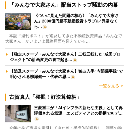
「みんなで大家さん」配当ストップ騒動の内幕
《ついに見えた問題の核心》「みんなで大家さ
ん」2000億円超不動産投資トラブル“異常なく
ら…
本誌『週刊ポスト』が追及してきた不動産投資商品「みんなで
大家さん」がいよいよ最終局面を迎えている…
【独走スクープ・みんなで大家さん】二転三転した“成田プロ
ジェクト”の計画変更の裏で起き…
【追及スクープ・みんなで大家さん】独占入手“内部議事録”で
明かされる柳瀬健一・代表の思…
一覧を見る
古賀真人「発掘！好決算銘柄」
三菱重工が「AIインフラの新たな主役」として再
評価される気運 エヌビディアとの提携でAIデ…
今年の株式市場を牽引してきたAI・半導体関連株に、調整の動