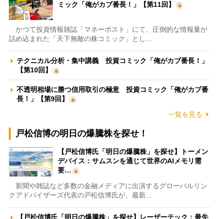
ミック「俺がカブ番長！」【第11回】
かつて投資情報雑誌「マネーポスト」にて、圧倒的な情報量が
詰め込まれた「天下無敵の株コミック」とし…
テクニカル分析・集中講義 投資コミック「俺がカブ番長！」
【第10回】
不透明相場に勝つ信用取引の極意 投資コミック「俺がカブ番
長！」【第9回】
一覧を見る
戸松信博の明日の爆騰株を探せ！
【戸松信博氏「明日の爆騰株」を探せ】トーメン
デバイス：サムスンを通じて世界のAIメモリ需
要…
新聞や雑誌など多数の金融メディアに出演するグローバルリン
クアドバイザーズ代表の戸松信博氏が、最新…
【戸松信博氏「明日の爆騰株」を探せ】レーザーテック：最先