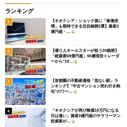
ランキング
【キオクシア・ショック後に「株価倍
1
増」も期待できる注目銘柄5選】資産3
億円超・…
【億り人オールスターが狙う20銘柄】
2
「総資産69億円超」90歳現役トレーダ
ーから“10…
【首都圏の不動産価格「危ない駅」ラ
3
ンキング】“中古マンション売れ行き鈍
化”のワー…
「キオクシアが再び株価10万円になる
4
日は遠い」資産3億円超のサラリーマン
投資家が…