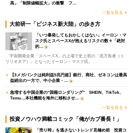
高」「制限値幅拡大」の衝撃 フ…
一覧を見る
大前研一「ビジネス新大陸」の歩き方
「いつ暴発してもおかしくはない」イーロン・マ
スク氏とスペースXが抱えるリスクの数々「絶対
的…
宇宙開発企業「スペースX」の上場で史上初の「兆万長者（ト
リリオネア）」となったイーロン・マスク氏。…
【3メガバンクは純利益5兆円超】銀行、商社、ゼネコンは最高
益続出の一方で、中小企業・…
急増する中国企業の“国籍ロンダリング” SHEIN、TikTok、
Temu…本社機能を海外に移転させ…
一覧を見る
投資ノウハウ満載コミック「俺がカブ番長！」
「売り時」を逃さないトレンド見極め術 投資コ