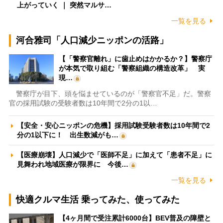
上がっていく ｜ 突然マルサ…
一覧を見る
河合雅司「人口減少ニッポンの活路」
【「警察官離れ」に歯止めはかかるか？】警察庁
が本気で取り組む「警察組織の構造改革」 実
現…
警察庁が目下、頭を悩ませているのが「警察官不足」だ。警察
官の採用試験の受験者数は10年間で2分の1以…
【安全・安心ニッポンの危機】採用試験受験者数は10年間で2
分の1以下に！ 出生数減がも…
【医療崩壊】人口減少で「医師不足」に加えて「患者不足」に
見舞われ地域医療が限界に 今後…
一覧を見る
快適クルマ生活 乗ってみた、使ってみた
【4ヶ月間で受注累計6000台】BEV普及の障壁と