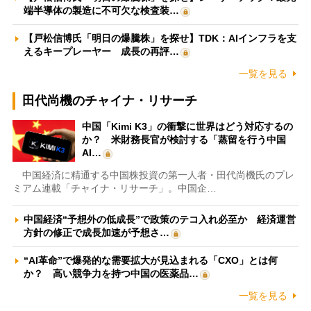
端半導体の製造に不可欠な検査装…
【戸松信博氏「明日の爆騰株」を探せ】TDK：AIインフラを支
えるキープレーヤー 成長の再評…
一覧を見る
田代尚機のチャイナ・リサーチ
中国「Kimi K3」の衝撃に世界はどう対応するの
か？ 米財務長官が検討する「蒸留を行う中国
AI…
中国経済に精通する中国株投資の第一人者・田代尚機氏のプレ
ミアム連載「チャイナ・リサーチ」。中国企…
中国経済“予想外の低成長”で政策のテコ入れ必至か 経済運営
方針の修正で成長加速が予想さ…
“AI革命”で爆発的な需要拡大が見込まれる「CXO」とは何
か？ 高い競争力を持つ中国の医薬品…
一覧を見る