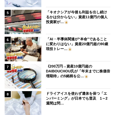
「キオクシアが今後も利益を出し続け
5
るかは分からない」資産11億円の個人
投資家が…
「AI・半導体関連が“本命”であること
6
に変わりはない」資産20億円超の90歳
現役トレー…
《200万円→資産10億円超の
7
DAIBOUCHOU氏が「年末までに株価倍
増期待」の5銘柄を公…
ドライアイスを使わず遺体を保つ「エ
8
ンバーミング」が日本でも普及 1～2
週間は問…