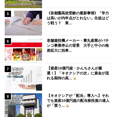
《首都圏高校受験の最新事情》「学力
5
は高いが内申点がとれない」生徒はど
う戦う？ 東…
老舗遊技機メーカー・豊丸産業がパチ
6
ンコ事業停止の背景 大手と中小の格
差拡大に拍車…
【資産10億円超・かんちさんが厳
7
選！】「キオクシアの次」に資金が流
れる期待の高…
【キオクシアが「配当」導入へ】それ
8
でも資産10億円超の配当株投資の達人
が「買う…