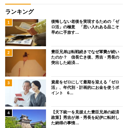
ランキング
後悔しない老後を実現するための「ゼ
1
ロ活」の極意 「思い入れある品こそ
早めに手放す…
豊臣兄弟は転戦続きでなぜ軍費が続い
2
たのか？ 信長亡き後、秀吉・秀長の
突出した経済…
資産をゼロにして最期を迎える「ゼロ
3
活」、年代別・計画的にお金を使うポ
イント 6…
【天下統一を見据えた豊臣兄弟の経済
4
政策】秀吉が弟・秀長を紀伊に転封し
た納得の事情…