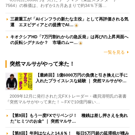
7564）の株価は、わずか1カ月あまりで約34％下落…
三菱重工が「AIインフラの新たな主役」として再評価される気
運 エヌビディアとの提携でAI…
キオクシアHD「7万円割れからの急反発」は再びの上昇局面へ
の反転シグナルか？ 市場のムー…
一覧を見る
突然マルサがやって来た！
【最終回】1億6000万円の負債と引き換えに手に
入れたプライスレスな経験 ｜ 突然マルサがや…
2009年12月に発行された元FXトレーダー・磯貝清明氏の著書
『突然マルサがやって来た！～FXで10億円稼い…
【第9回】もう一度FXでリベンジ！ 種銭は差し押さえを免れ
た”ヒミツのお金” ｜ 突然マルサ…
【第8回】年利はなんと14.6％！ 毎日5万円超の延滞税が積み