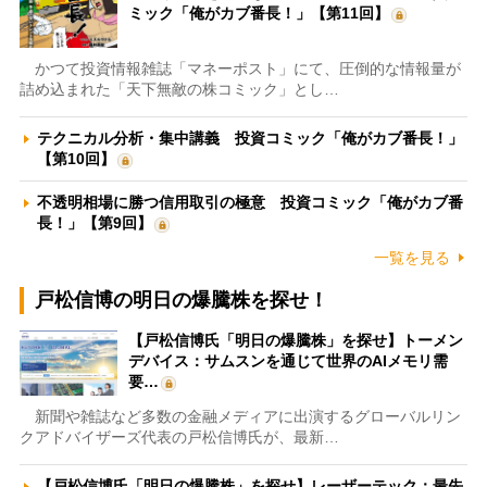
ミック「俺がカブ番長！」【第11回】
かつて投資情報雑誌「マネーポスト」にて、圧倒的な情報量が
詰め込まれた「天下無敵の株コミック」とし…
テクニカル分析・集中講義 投資コミック「俺がカブ番長！」
【第10回】
不透明相場に勝つ信用取引の極意 投資コミック「俺がカブ番
長！」【第9回】
一覧を見る
戸松信博の明日の爆騰株を探せ！
【戸松信博氏「明日の爆騰株」を探せ】トーメン
デバイス：サムスンを通じて世界のAIメモリ需
要…
新聞や雑誌など多数の金融メディアに出演するグローバルリン
クアドバイザーズ代表の戸松信博氏が、最新…
【戸松信博氏「明日の爆騰株」を探せ】レーザーテック：最先