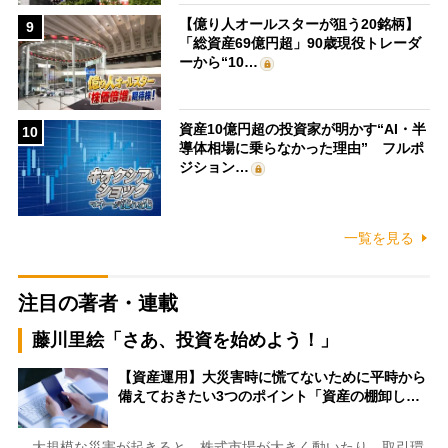
【億り人オールスターが狙う20銘柄】
9
「総資産69億円超」90歳現役トレーダ
ーから“10…
資産10億円超の投資家が明かす“AI・半
10
導体相場に乗らなかった理由” フルポ
ジション…
一覧を見る
注目の著者・連載
藤川里絵「さあ、投資を始めよう！」
【資産運用】大災害時に慌てないために平時から
備えておきたい3つのポイント「資産の棚卸し…
大規模な災害が起きると、株式市場が大きく動いたり、取引環