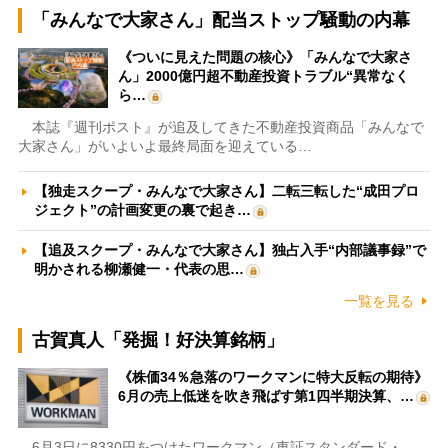
「みんなで大家さん」配当ストップ騒動の内幕
《ついに見えた問題の核心》「みんなで大家さ
ん」2000億円超不動産投資トラブル“異常なく
ら…
本誌『週刊ポスト』が追及してきた不動産投資商品「みんなで
大家さん」がいよいよ最終局面を迎えている…
【独走スクープ・みんなで大家さん】二転三転した“成田プロ
ジェクト”の計画変更の裏で起き…
【追及スクープ・みんなで大家さん】独占入手“内部議事録”で
明かされる柳瀬健一・代表の思…
一覧を見る
古賀真人「発掘！好決算銘柄」
《株価34％急落のワークマンに特大反転の期待》
6月の売上低迷を吹き飛ばす第1四半期決算、…
6月3日に8330円をつけたワークマン（東証スタンダード・