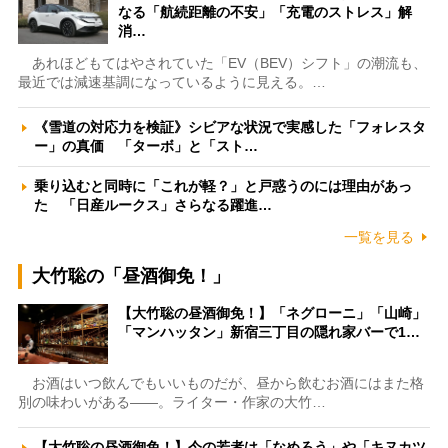
なる「航続距離の不安」「充電のストレス」解
消…
あれほどもてはやされていた「EV（BEV）シフト」の潮流も、
最近では減速基調になっているように見える。…
《雪道の対応力を検証》シビアな状況で実感した「フォレスタ
ー」の真価 「ターボ」と「スト…
乗り込むと同時に「これが軽？」と戸惑うのには理由があっ
た 「日産ルークス」さらなる躍進…
一覧を見る
大竹聡の「昼酒御免！」
【大竹聡の昼酒御免！】「ネグローニ」「山崎」
「マンハッタン」新宿三丁目の隠れ家バーで1…
お酒はいつ飲んでもいいものだが、昼から飲むお酒にはまた格
別の味わいがある――。ライター・作家の大竹…
【大竹聡の昼酒御免！】今の若者は「なめろう」や「キヌカツ