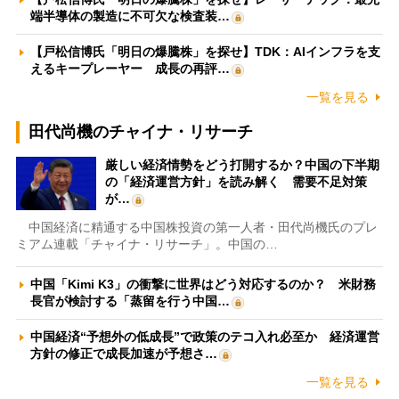
端半導体の製造に不可欠な検査装…
【戸松信博氏「明日の爆騰株」を探せ】TDK：AIインフラを支
えるキープレーヤー 成長の再評…
一覧を見る
田代尚機のチャイナ・リサーチ
厳しい経済情勢をどう打開するか？中国の下半期
の「経済運営方針」を読み解く 需要不足対策
が…
中国経済に精通する中国株投資の第一人者・田代尚機氏のプレ
ミアム連載「チャイナ・リサーチ」。中国の…
中国「Kimi K3」の衝撃に世界はどう対応するのか？ 米財務
長官が検討する「蒸留を行う中国…
中国経済“予想外の低成長”で政策のテコ入れ必至か 経済運営
方針の修正で成長加速が予想さ…
一覧を見る