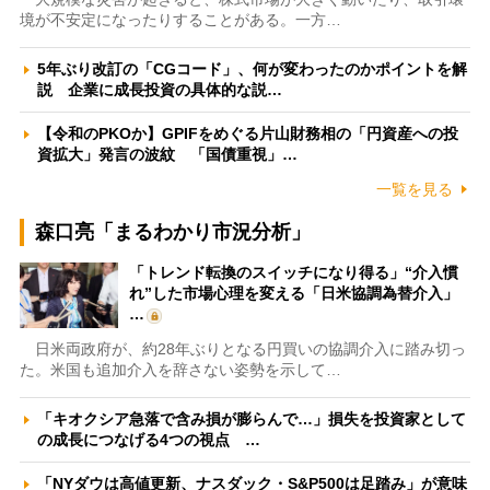
境が不安定になったりすることがある。一方…
5年ぶり改訂の「CGコード」、何が変わったのかポイントを解
説 企業に成長投資の具体的な説…
【令和のPKOか】GPIFをめぐる片山財務相の「円資産への投
資拡大」発言の波紋 「国債重視」…
一覧を見る
森口亮「まるわかり市況分析」
「トレンド転換のスイッチになり得る」“介入慣
れ”した市場心理を変える「日米協調為替介入」
…
日米両政府が、約28年ぶりとなる円買いの協調介入に踏み切っ
た。米国も追加介入を辞さない姿勢を示して…
「キオクシア急落で含み損が膨らんで…」損失を投資家として
の成長につなげる4つの視点 …
「NYダウは高値更新、ナスダック・S&P500は足踏み」が意味