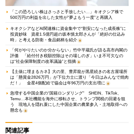
「この恐ろしい株はさっさと手放したい…」キオクシア株で
500万円の利益を出した女性が“夢よもう一度”と再購入
キオクシアなどAI関連株に資金集中で“割安になった成長株”に
投資妙味 資産1.5億円超の坂本慎太郎さんが「絶好の仕込み
時」と考える防衛・食品銘柄を紹介
「何がやりたいのか分からない」竹中平蔵氏が語る高市内閣の
評価 「給付付き税額控除はその場しのぎ」いま不可欠なの
は“社会保障制度の改革議論”と指摘
【土俵に埋まるカネ】大の里、豊昇龍が黒星続きの名古屋場所
は「懸賞金2826万円」が下位力士に渡り「今日はみんなで焼肉
だ！」 金星4個配給で協会は年96万円の支出増に
急増する中国企業の“国籍ロンダリング” SHEIN、TikTok、
Temu…本社機能を海外に移転させ、トランプ関税の回避を狙
う 現地人を隠れ蓑にした中国企業の農業参入・土地取得への
懸念も
関連記事