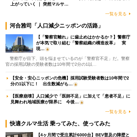
上がっていく ｜ 突然マルサ…
一覧を見る
河合雅司「人口減少ニッポンの活路」
【「警察官離れ」に歯止めはかかるか？】警察庁
が本気で取り組む「警察組織の構造改革」 実
現…
警察庁が目下、頭を悩ませているのが「警察官不足」だ。警察
官の採用試験の受験者数は10年間で2分の1以…
【安全・安心ニッポンの危機】採用試験受験者数は10年間で2
分の1以下に！ 出生数減がも…
【医療崩壊】人口減少で「医師不足」に加えて「患者不足」に
見舞われ地域医療が限界に 今後…
一覧を見る
快適クルマ生活 乗ってみた、使ってみた
【4ヶ月間で受注累計6000台】BEV普及の障壁と