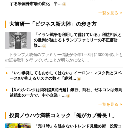
する米国株市場の変化 半…
一覧を見る
大前研一「ビジネス新大陸」の歩き方
「イラン戦争を利用して儲けている」利益相反と
の批判が強まるトランプファミリーの不正蓄財
疑…
トランプ大統領のファミリー信託が今年1～3月に3000回以上も
の証券取引を行っていたことが明らかになり…
「いつ暴発してもおかしくはない」イーロン・マスク氏とスペ
ースXが抱えるリスクの数々「絶対…
【3メガバンクは純利益5兆円超】銀行、商社、ゼネコンは最高
益続出の一方で、中小企業・…
一覧を見る
投資ノウハウ満載コミック「俺がカブ番長！」
「売り時」を逃さないトレンド見極め術 投資コ