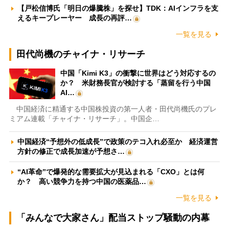
【戸松信博氏「明日の爆騰株」を探せ】TDK：AIインフラを支
えるキープレーヤー 成長の再評…
一覧を見る
田代尚機のチャイナ・リサーチ
中国「Kimi K3」の衝撃に世界はどう対応するの
か？ 米財務長官が検討する「蒸留を行う中国
AI…
中国経済に精通する中国株投資の第一人者・田代尚機氏のプレ
ミアム連載「チャイナ・リサーチ」。中国企…
中国経済“予想外の低成長”で政策のテコ入れ必至か 経済運営
方針の修正で成長加速が予想さ…
“AI革命”で爆発的な需要拡大が見込まれる「CXO」とは何
か？ 高い競争力を持つ中国の医薬品…
一覧を見る
「みんなで大家さん」配当ストップ騒動の内幕