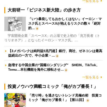
一覧を見る
大前研一「ビジネス新大陸」の歩き方
「いつ暴発してもおかしくはない」イーロン・マ
スク氏とスペースXが抱えるリスクの数々「絶対
的…
宇宙開発企業「スペースX」の上場で史上初の「兆万長者（ト
リリオネア）」となったイーロン・マスク氏。…
【3メガバンクは純利益5兆円超】銀行、商社、ゼネコンは最高
益続出の一方で、中小企業・…
急増する中国企業の“国籍ロンダリング” SHEIN、TikTok、
Temu…本社機能を海外に移転させ…
一覧を見る
投資ノウハウ満載コミック「俺がカブ番長！」
「売り時」を逃さないトレンド見極め術 投資コ
ミック「俺がカブ番長！」【第11回】