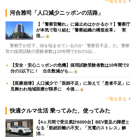
一覧を見る
河合雅司「人口減少ニッポンの活路」
【「警察官離れ」に歯止めはかかるか？】警察庁
が本気で取り組む「警察組織の構造改革」 実
現…
警察庁が目下、頭を悩ませているのが「警察官不足」だ。警察
官の採用試験の受験者数は10年間で2分の1以…
【安全・安心ニッポンの危機】採用試験受験者数は10年間で2
分の1以下に！ 出生数減がも…
【医療崩壊】人口減少で「医師不足」に加えて「患者不足」に
見舞われ地域医療が限界に 今後…
一覧を見る
快適クルマ生活 乗ってみた、使ってみた
【4ヶ月間で受注累計6000台】BEV普及の障壁と
なる「航続距離の不安」「充電のストレス」解
消…