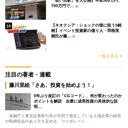
「狙い目駅」を大公開】年収500万円、
700万円で…
【キオクシア・ショックの後に狙う5銘
10
柄】イベント投資家の億り人・羽根英
樹氏が厳…
一覧を見る
注目の著者・連載
藤川里絵「さあ、投資を始めよう！」
5年ぶり改訂の「CGコード」、何が変わったのか
ポイントを解説 企業に成長投資の具体的な説
明…
金融庁と東京証券取引所が共同で策定している上場企業の経営
や取締役会のあり方を定める「コーポレート…