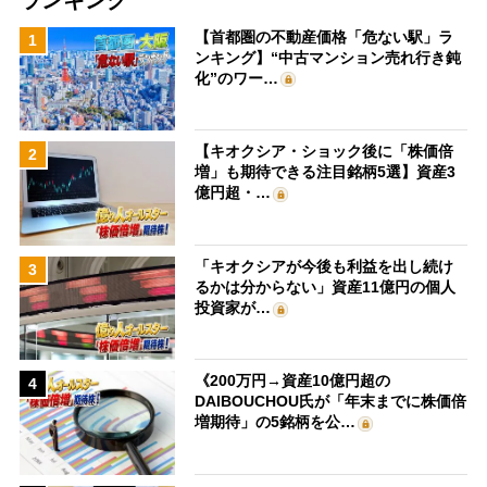
【首都圏の不動産価格「危ない駅」ラ
1
ンキング】“中古マンション売れ行き鈍
化”のワー…
【キオクシア・ショック後に「株価倍
2
増」も期待できる注目銘柄5選】資産3
億円超・…
「キオクシアが今後も利益を出し続け
3
るかは分からない」資産11億円の個人
投資家が…
《200万円→資産10億円超の
4
DAIBOUCHOU氏が「年末までに株価倍
増期待」の5銘柄を公…