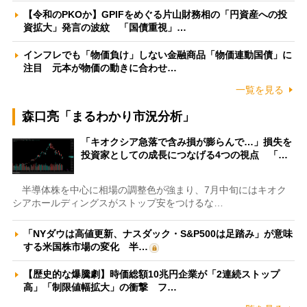
【令和のPKOか】GPIFをめぐる片山財務相の「円資産への投
資拡大」発言の波紋 「国債重視」…
インフレでも「物価負け」しない金融商品「物価連動国債」に
注目 元本が物価の動きに合わせ…
一覧を見る
森口亮「まるわかり市況分析」
「キオクシア急落で含み損が膨らんで…」損失を
投資家としての成長につなげる4つの視点 「…
半導体株を中心に相場の調整色が強まり、7月中旬にはキオク
シアホールディングスがストップ安をつけるな…
「NYダウは高値更新、ナスダック・S&P500は足踏み」が意味
する米国株市場の変化 半…
【歴史的な爆騰劇】時価総額10兆円企業が「2連続ストップ
高」「制限値幅拡大」の衝撃 フ…