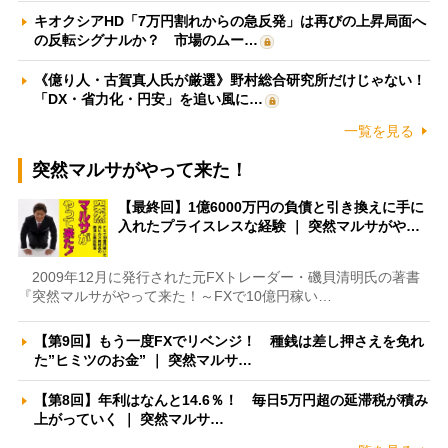
キオクシアHD「7万円割れからの急反発」は再びの上昇局面へ
の反転シグナルか？ 市場のムー…
《億り人・古賀真人氏が厳選》野村総合研究所だけじゃない！
「DX・省力化・円安」を追い風に…
一覧を見る
突然マルサがやって来た！
【最終回】1億6000万円の負債と引き換えに手に
入れたプライスレスな経験 ｜ 突然マルサがや…
2009年12月に発行された元FXトレーダー・磯貝清明氏の著書
『突然マルサがやって来た！～FXで10億円稼い…
【第9回】もう一度FXでリベンジ！ 種銭は差し押さえを免れ
た”ヒミツのお金” ｜ 突然マルサ…
【第8回】年利はなんと14.6％！ 毎日5万円超の延滞税が積み
上がっていく ｜ 突然マルサ…