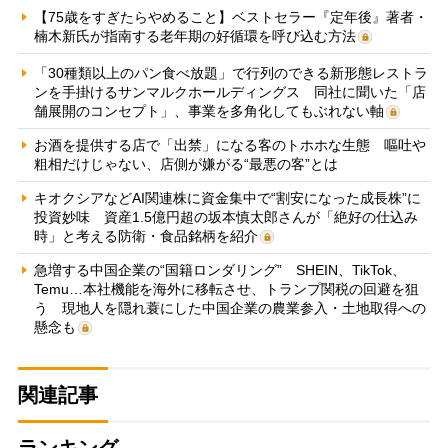
【75歳をすぎたらやめること】ベストセラー『定年後』著者・
楠木新氏が指南する老年期の好循環を呼び込む方法
「30種類以上のパン食べ放題」で行列のできる新形態レストラ
ンを手掛けるサンマルクホールディングス 同社に聞いた「店
舗展開のコンセプト」、事業を多角化してもぶれない軸
お酒を提供する店で「出禁」になる客のトホホな生態 嘔吐や
粗相だけじゃない、店側が嫌がる“最悪の客”とは
キオクシアなどAI関連株に資金集中で“割安になった成長株”に
投資妙味 資産1.5億円超の坂本慎太郎さんが「絶好の仕込み
時」と考える防衛・食品銘柄を紹介
急増する中国企業の“国籍ロンダリング” SHEIN、TikTok、
Temu…本社機能を海外に移転させ、トランプ関税の回避を狙
う 現地人を隠れ蓑にした中国企業の農業参入・土地取得への
懸念も
関連記事
ランキング