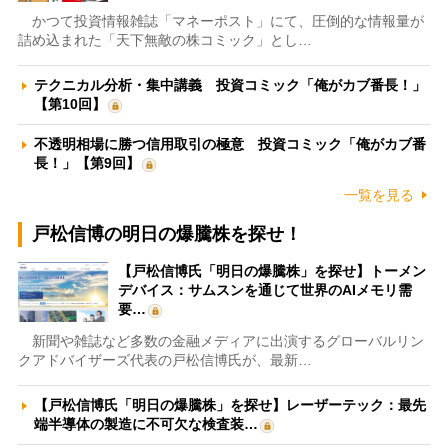
かつて投資情報雑誌「マネーポスト」にて、圧倒的な情報量が
詰め込まれた「天下無敵の株コミック」とし…
テクニカル分析・集中講義 投資コミック「俺がカブ番長！」
【第10回】
不透明相場に勝つ信用取引の極意 投資コミック「俺がカブ番
長！」【第9回】
一覧を見る
戸松信博の明日の爆騰株を探せ！
【戸松信博氏「明日の爆騰株」を探せ】トーメン
デバイス：サムスンを通じて世界のAIメモリ需
要…
新聞や雑誌など多数の金融メディアに出演するグローバルリン
クアドバイザーズ代表の戸松信博氏が、最新…
【戸松信博氏「明日の爆騰株」を探せ】レーザーテック：最先
端半導体の製造に不可欠な検査装…