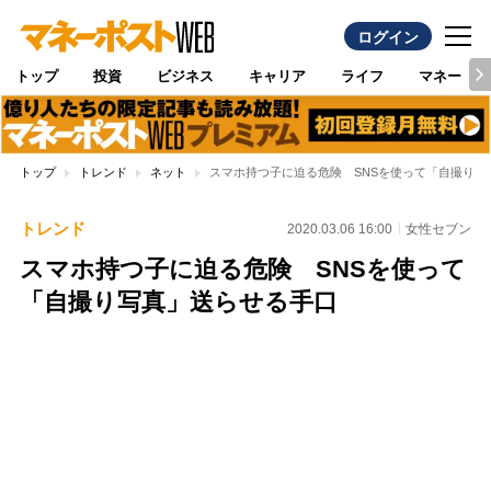
ログイン
トップ
投資
ビジネス
キャリア
ライフ
マネー
トップ
トレンド
ネット
スマホ持つ子に迫る危険 SNSを使って「自撮り写
トレンド
2020.03.06 16:00
女性セブン
スマホ持つ子に迫る危険 SNSを使って
「自撮り写真」送らせる手口
Loaded
:
96.26%
/
Unmute