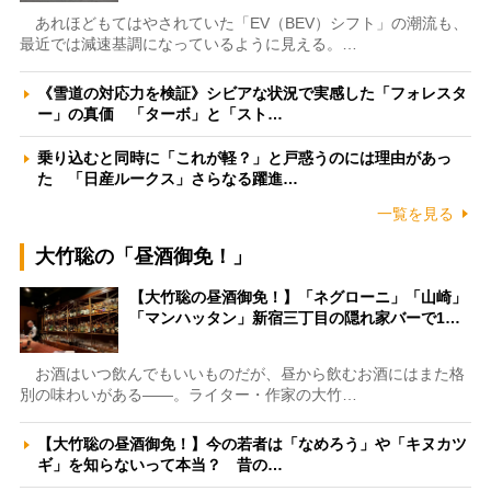
あれほどもてはやされていた「EV（BEV）シフト」の潮流も、
最近では減速基調になっているように見える。…
《雪道の対応力を検証》シビアな状況で実感した「フォレスタ
ー」の真価 「ターボ」と「スト…
乗り込むと同時に「これが軽？」と戸惑うのには理由があっ
た 「日産ルークス」さらなる躍進…
一覧を見る
大竹聡の「昼酒御免！」
【大竹聡の昼酒御免！】「ネグローニ」「山崎」
「マンハッタン」新宿三丁目の隠れ家バーで1…
お酒はいつ飲んでもいいものだが、昼から飲むお酒にはまた格
別の味わいがある――。ライター・作家の大竹…
【大竹聡の昼酒御免！】今の若者は「なめろう」や「キヌカツ
ギ」を知らないって本当？ 昔の…