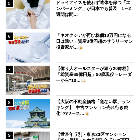
ドライアイスを使わず遺体を保つ「エ
5
ンバーミング」が日本でも普及 1～2
週間は問…
「キオクシアが再び株価10万円になる
6
日は遠い」資産3億円超のサラリーマン
投資家が…
【億り人オールスターが狙う20銘柄】
7
「総資産69億円超」90歳現役トレーダ
ーから“10…
【大阪の不動産価格「危ない駅」ラン
8
キング】“中古マンション売れ行き鈍
化”のワース…
【世帯年収別・東京23区マンション
9