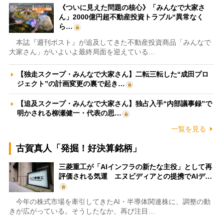
《ついに見えた問題の核心》「みんなで大家さ
ん」2000億円超不動産投資トラブル“異常なく
ら…
本誌『週刊ポスト』が追及してきた不動産投資商品「みんなで
大家さん」がいよいよ最終局面を迎えている…
【独走スクープ・みんなで大家さん】二転三転した“成田プロ
ジェクト”の計画変更の裏で起き…
【追及スクープ・みんなで大家さん】独占入手“内部議事録”で
明かされる柳瀬健一・代表の思…
一覧を見る
古賀真人「発掘！好決算銘柄」
三菱重工が「AIインフラの新たな主役」として再
評価される気運 エヌビディアとの提携でAIデ…
今年の株式市場を牽引してきたAI・半導体関連株に、調整の動
きが広がっている。そうしたなか、再び注目…