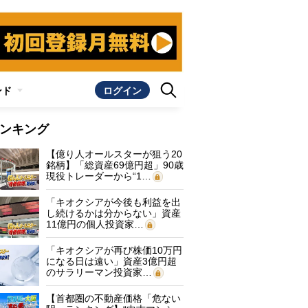
ンド
ログイン
ンキング
【億り人オールスターが狙う20
銘柄】「総資産69億円超」90歳
現役トレーダーから“1…
「キオクシアが今後も利益を出
し続けるかは分からない」資産
11億円の個人投資家…
「キオクシアが再び株価10万円
になる日は遠い」資産3億円超
のサラリーマン投資家…
【首都圏の不動産価格「危ない