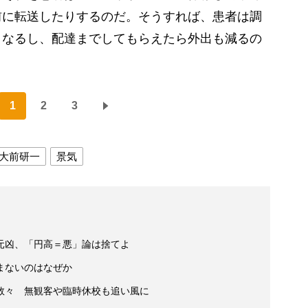
前に転送したりするのだ。そうすれば、患者は調
くなるし、配達までしてもらえたら外出も減るの
。
1
2
3
大前研一
景気
元凶、「円高＝悪」論は捨てよ
まないのはなぜか
数々 無観客や臨時休校も追い風に