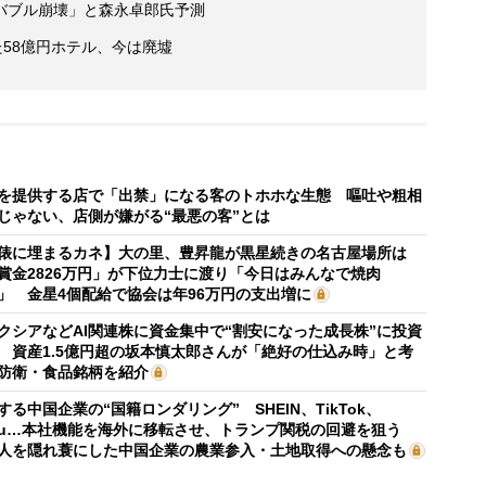
バブル崩壊」と森永卓郎氏予測
た58億円ホテル、今は廃墟
を提供する店で「出禁」になる客のトホホな生態 嘔吐や粗相
じゃない、店側が嫌がる“最悪の客”とは
俵に埋まるカネ】大の里、豊昇龍が黒星続きの名古屋場所は
賞金2826万円」が下位力士に渡り「今日はみんなで焼肉
」 金星4個配給で協会は年96万円の支出増に
クシアなどAI関連株に資金集中で“割安になった成長株”に投資
 資産1.5億円超の坂本慎太郎さんが「絶好の仕込み時」と考
防衛・食品銘柄を紹介
する中国企業の“国籍ロンダリング” SHEIN、TikTok、
mu…本社機能を海外に移転させ、トランプ関税の回避を狙う
人を隠れ蓑にした中国企業の農業参入・土地取得への懸念も