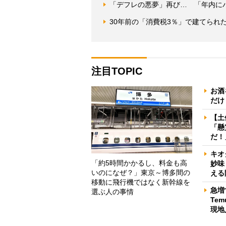
「デフレの悪夢」再び… 「年内に
30年前の「消費税3％」で建てられ
注目TOPIC
お酒
だけ
【土
「懸
だ！
キオ
「約5時間かかるし、料金も高
妙味
いのになぜ？」東京～博多間の
える
移動に飛行機ではなく新幹線を
急増
選ぶ人の事情
Te
現地