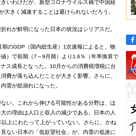
大きいわけだが、新型コロナウイルス禍で中国経
済が大きく減速することは避けられないだろう。
折れが鮮明になった日本の状況はシリアスだ。
月期のGDP（国内総生産）1次速報によると、物
値）で前期（7～9月期）より1.6％（年率換算で
イナス成長となった。10月からの消費税増税に台
人消費が落ち込んだことが大きく影響。さらに、
、内需が総崩れになった。
ない。これから伸びる可能性がある分野は、ほ
最大の理由は人口と収入の減少である。日本の人
年以上にわたって上がっていない。さらに、かね
を見ない日本の「低欲望社会」が、内需の低迷に