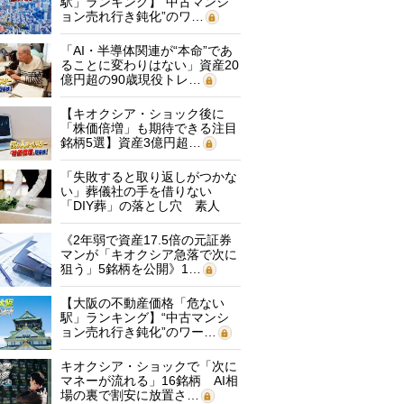
駅」ランキング】“中古マンシ
ョン売れ行き鈍化”のワ…
「AI・半導体関連が“本命”であ
ることに変わりはない」資産20
億円超の90歳現役トレ…
【キオクシア・ショック後に
「株価倍増」も期待できる注目
銘柄5選】資産3億円超…
「失敗すると取り返しがつかな
い」葬儀社の手を借りない
「DIY葬」の落とし穴 素人
に…
《2年弱で資産17.5倍の元証券
マンが「キオクシア急落で次に
狙う」5銘柄を公開》1…
【大阪の不動産価格「危ない
駅」ランキング】“中古マンシ
ョン売れ行き鈍化”のワー…
キオクシア・ショックで「次に
マネーが流れる」16銘柄 AI相
場の裏で割安に放置さ…