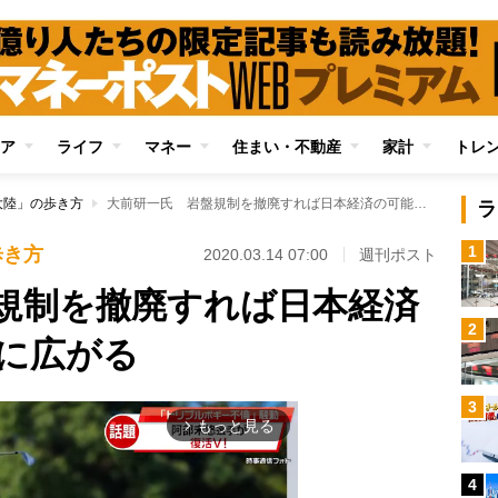
ア
ライフ
マネー
住まい・不動産
家計
トレ
大陸」の歩き方
大前研一氏 岩盤規制を撤廃すれば日本経済の可能性はこんなに広がる
ラ
1
歩き方
2020.03.14 07:00
週刊ポスト
規制を撤廃すれば日本経済
2
に広がる
3
もっと見る
arrow_forward_ios
4