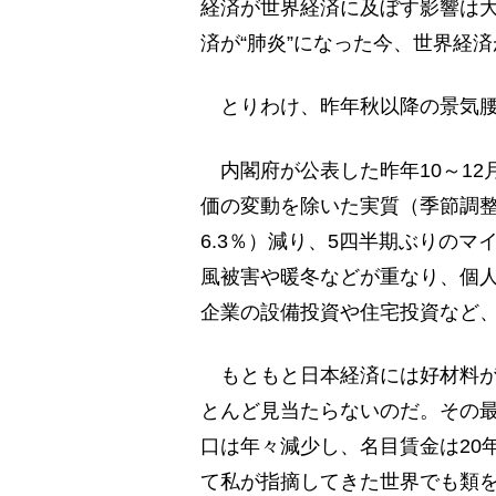
経済が世界経済に及ぼす影響は
済が“肺炎”になった今、世界経
とりわけ、昨年秋以降の景気腰
内閣府が公表した昨年10～12
価の変動を除いた実質（季節調整
6.3％）減り、5四半期ぶりのマ
風被害や暖冬などが重なり、個
企業の設備投資や住宅投資など
もともと日本経済には好材料が
とんど見当たらないのだ。その
口は年々減少し、名目賃金は20
て私が指摘してきた世界でも類