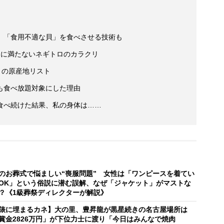
 「食用不適な貝」を食べさせる技術も
％に満たないネギトロのカラクリ
」の原産地リスト
も食べ放題対象にした理由
食べ続けた結果、私の身体は……
のお葬式で悩ましい“喪服問題” 女性は「ワンピースを着てい
OK」という俗説に潜む誤解、なぜ「ジャケット」がマストな
？《1級葬祭ディレクターが解説》
俵に埋まるカネ】大の里、豊昇龍が黒星続きの名古屋場所は
賞金2826万円」が下位力士に渡り「今日はみんなで焼肉