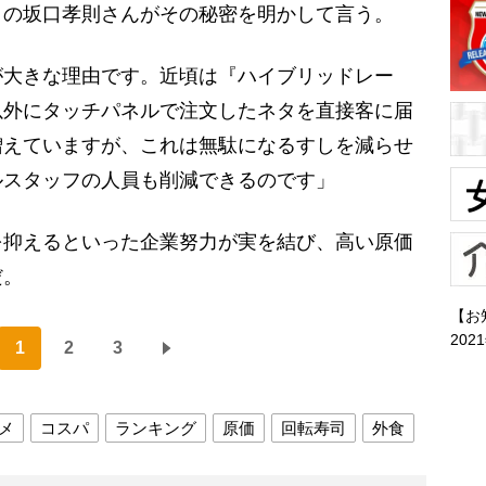
の坂口孝則さんがその秘密を明かして言う。
が大きな理由です。近頃は『ハイブリッドレー
以外にタッチパネルで注文したネタを直接客に届
増えていますが、これは無駄になるすしを減らせ
ルスタッフの人員も削減できるのです」
抑えるといった企業努力が実を結び、高い原価
だ。
【お
202
1
2
3
メ
コスパ
ランキング
原価
回転寿司
外食