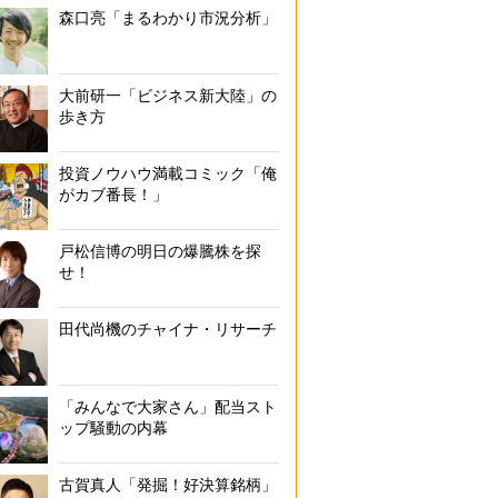
森口亮「まるわかり市況分析」
大前研一「ビジネス新大陸」の
歩き方
投資ノウハウ満載コミック「俺
がカブ番長！」
戸松信博の明日の爆騰株を探
せ！
田代尚機のチャイナ・リサーチ
「みんなで大家さん」配当スト
ップ騒動の内幕
古賀真人「発掘！好決算銘柄」