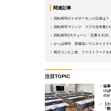
関連記事
回転寿司のトロサーモンの正体は？
回転寿司マジック マグロ含有量1
回転寿司5大チェーン「定番ネタ20
かっぱ寿司 原価高いウニやイクラ
毎日コンビニ食、ファストフードを
注目TOPIC
猛暑
けば
のか
【土
「懸