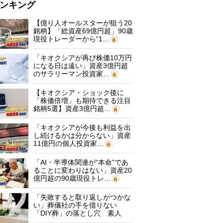
ンキング
【億り人オールスターが狙う20
銘柄】「総資産69億円超」90歳
現役トレーダーから“1…
「キオクシアが再び株価10万円
になる日は遠い」資産3億円超
のサラリーマン投資家…
【キオクシア・ショック後に
「株価倍増」も期待できる注目
銘柄5選】資産3億円超…
「キオクシアが今後も利益を出
し続けるかは分からない」資産
11億円の個人投資家…
「AI・半導体関連が“本命”であ
ることに変わりはない」資産20
億円超の90歳現役トレ…
「失敗すると取り返しがつかな
い」葬儀社の手を借りない
「DIY葬」の落とし穴 素人
に…