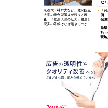
だ！
京都大・神戸大など、難関国立
「何
大学の総合型選抜が続々と廃
価 
止 「推薦入試の拡大」報道と
保障
現実の乖離はなぜ起きるのか
急増
Te
現地