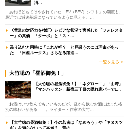
消…
あれほどもてはやされていた「EV（BEV）シフト」の潮流も、
最近では減速基調になっているように見える。…
《雪道の対応力を検証》シビアな状況で実感した「フォレスタ
ー」の真価 「ターボ」と「スト…
乗り込むと同時に「これが軽？」と戸惑うのには理由があっ
た 「日産ルークス」さらなる躍進…
一覧を見る
大竹聡の「昼酒御免！」
【大竹聡の昼酒御免！】「ネグローニ」「山崎」
「マンハッタン」新宿三丁目の隠れ家バーで1…
お酒はいつ飲んでもいいものだが、昼から飲むお酒にはまた格
別の味わいがある――。ライター・作家の大竹…
【大竹聡の昼酒御免！】今の若者は「なめろう」や「キヌカツ
ギ」を知らないって本当？ 昔の…