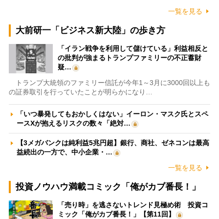
一覧を見る
大前研一「ビジネス新大陸」の歩き方
「イラン戦争を利用して儲けている」利益相反と
の批判が強まるトランプファミリーの不正蓄財
疑…
トランプ大統領のファミリー信託が今年1～3月に3000回以上も
の証券取引を行っていたことが明らかになり…
「いつ暴発してもおかしくはない」イーロン・マスク氏とスペ
ースXが抱えるリスクの数々「絶対…
【3メガバンクは純利益5兆円超】銀行、商社、ゼネコンは最高
益続出の一方で、中小企業・…
一覧を見る
投資ノウハウ満載コミック「俺がカブ番長！」
「売り時」を逃さないトレンド見極め術 投資コ
ミック「俺がカブ番長！」【第11回】