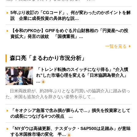
5年ぶり改訂の「CGコード」、何が変わったのかポイントを解
説 企業に成長投資の具体的な説…
【令和のPKOか】GPIFをめぐる片山財務相の「円資産への投
資拡大」発言の波紋 「国債重視」…
一覧を見る
森口亮「まるわかり市況分析」
「トレンド転換のスイッチになり得る」“介入慣
れ”した市場心理を変える「日米協調為替介入」
…
日米両政府が、約28年ぶりとなる円買いの協調介入に踏み切っ
た。米国も追加介入を辞さない姿勢を示して…
「キオクシア急落で含み損が膨らんで…」損失を投資家として
の成長につなげる4つの視点 …
「NYダウは高値更新、ナスダック・S&P500は足踏み」が意味
する米国株市場の変化 半…