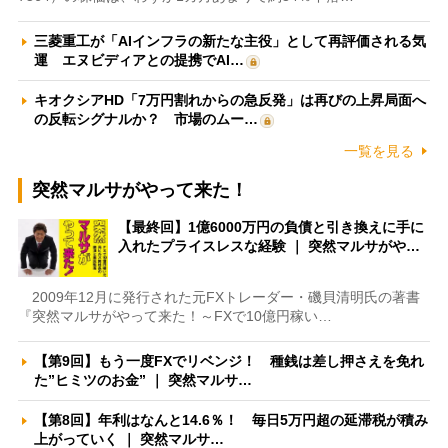
三菱重工が「AIインフラの新たな主役」として再評価される気
運 エヌビディアとの提携でAI…
キオクシアHD「7万円割れからの急反発」は再びの上昇局面へ
の反転シグナルか？ 市場のムー…
一覧を見る
突然マルサがやって来た！
【最終回】1億6000万円の負債と引き換えに手に
入れたプライスレスな経験 ｜ 突然マルサがや…
2009年12月に発行された元FXトレーダー・磯貝清明氏の著書
『突然マルサがやって来た！～FXで10億円稼い…
【第9回】もう一度FXでリベンジ！ 種銭は差し押さえを免れ
た”ヒミツのお金” ｜ 突然マルサ…
【第8回】年利はなんと14.6％！ 毎日5万円超の延滞税が積み
上がっていく ｜ 突然マルサ…