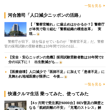
一覧を見る
河合雅司「人口減少ニッポンの活路」
【「警察官離れ」に歯止めはかかるか？】警察庁
が本気で取り組む「警察組織の構造改革」 実
現…
警察庁が目下、頭を悩ませているのが「警察官不足」だ。警察
官の採用試験の受験者数は10年間で2分の1以…
【安全・安心ニッポンの危機】採用試験受験者数は10年間で2
分の1以下に！ 出生数減がも…
【医療崩壊】人口減少で「医師不足」に加えて「患者不足」に
見舞われ地域医療が限界に 今後…
一覧を見る
快適クルマ生活 乗ってみた、使ってみた
【4ヶ月間で受注累計6000台】BEV普及の障壁と
なる「航続距離の不安」「充電のストレス」解