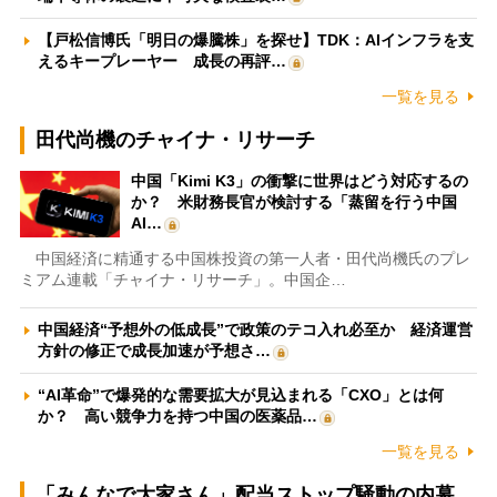
【戸松信博氏「明日の爆騰株」を探せ】TDK：AIインフラを支
えるキープレーヤー 成長の再評…
一覧を見る
田代尚機のチャイナ・リサーチ
中国「Kimi K3」の衝撃に世界はどう対応するの
か？ 米財務長官が検討する「蒸留を行う中国
AI…
中国経済に精通する中国株投資の第一人者・田代尚機氏のプレ
ミアム連載「チャイナ・リサーチ」。中国企…
中国経済“予想外の低成長”で政策のテコ入れ必至か 経済運営
方針の修正で成長加速が予想さ…
“AI革命”で爆発的な需要拡大が見込まれる「CXO」とは何
か？ 高い競争力を持つ中国の医薬品…
一覧を見る
「みんなで大家さん」配当ストップ騒動の内幕