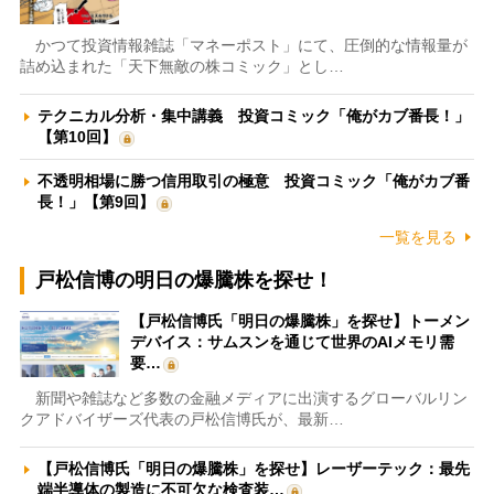
かつて投資情報雑誌「マネーポスト」にて、圧倒的な情報量が
詰め込まれた「天下無敵の株コミック」とし…
テクニカル分析・集中講義 投資コミック「俺がカブ番長！」
【第10回】
不透明相場に勝つ信用取引の極意 投資コミック「俺がカブ番
長！」【第9回】
一覧を見る
戸松信博の明日の爆騰株を探せ！
【戸松信博氏「明日の爆騰株」を探せ】トーメン
デバイス：サムスンを通じて世界のAIメモリ需
要…
新聞や雑誌など多数の金融メディアに出演するグローバルリン
クアドバイザーズ代表の戸松信博氏が、最新…
【戸松信博氏「明日の爆騰株」を探せ】レーザーテック：最先
端半導体の製造に不可欠な検査装…