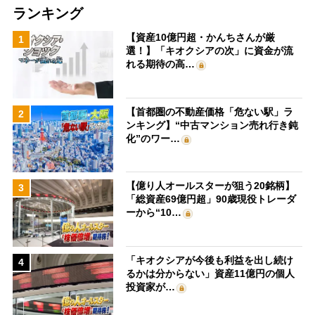
ランキング
【資産10億円超・かんちさんが厳
1
選！】「キオクシアの次」に資金が流
れる期待の高…
【首都圏の不動産価格「危ない駅」ラ
2
ンキング】“中古マンション売れ行き鈍
化”のワー…
【億り人オールスターが狙う20銘柄】
3
「総資産69億円超」90歳現役トレーダ
ーから“10…
「キオクシアが今後も利益を出し続け
4
るかは分からない」資産11億円の個人
投資家が…