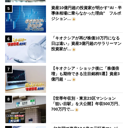
資産10億円超の投資家が明かす“AI・半
5
導体相場に乗らなかった理由” フルポ
ジション…
「キオクシアが再び株価10万円になる
6
日は遠い」資産3億円超のサラリーマン
投資家が…
【キオクシア・ショック後に「株価倍
7
増」も期待できる注目銘柄5選】資産3
億円超・…
【世帯年収別・東京23区マンション
8
「狙い目駅」を大公開】年収500万円、
700万円で…