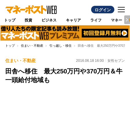
ログイン
トップ
投資
ビジネス
キャリア
ライフ
マネー
トップ
住まい・不動産
引っ越し・移住
田舎へ移住 最大250万円や370万
住まい・不動産
2016.06.18 16:00
女性セブン
田舎へ移住 最大250万円や370万円＆牛
一頭給付地域も
Loaded
:
96.74%
/
Unmute