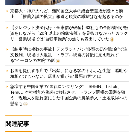
京都大・神戸大など、難関国立大学の総合型選抜が続々と廃
止 「推薦入試の拡大」報道と現実の乖離はなぜ起きるのか
【クレジット決済代行・全東信が破産】63社もの金融機関が融
資をしながら「20年以上の粉飾決算」を見抜けなかったカラク
リ 営業現場では“自転車操業”の焦りも表出していた
【納車時に複数の事故】テスラジャパン“多額のEV補助金”で注
文殺到、現場は大混乱 トラブル続発の背後に見え隠れす
る“イーロンの右腕”の影
お酒を提供する店で「出禁」になる客のトホホな生態 嘔吐や
粗相だけじゃない、店側が嫌がる“最悪の客”とは
急増する中国企業の“国籍ロンダリング” SHEIN、TikTok、
Temu…本社機能を海外に移転させ、トランプ関税の回避を狙
う 現地人を隠れ蓑にした中国企業の農業参入・土地取得への
懸念も
関連記事