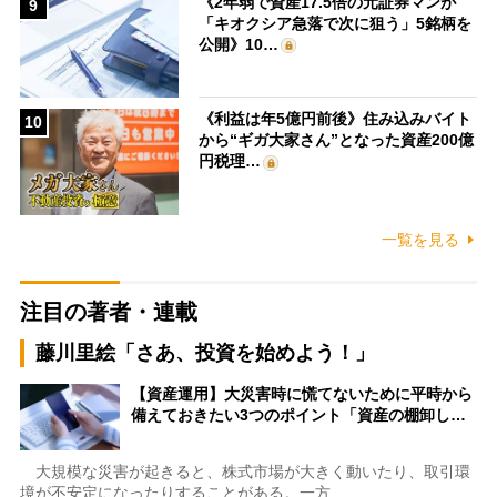
《2年弱で資産17.5倍の元証券マンが
9
「キオクシア急落で次に狙う」5銘柄を
公開》10…
《利益は年5億円前後》住み込みバイト
10
から“ギガ大家さん”となった資産200億
円税理…
一覧を見る
注目の著者・連載
藤川里絵「さあ、投資を始めよう！」
【資産運用】大災害時に慌てないために平時から
備えておきたい3つのポイント「資産の棚卸し…
大規模な災害が起きると、株式市場が大きく動いたり、取引環
境が不安定になったりすることがある。一方…