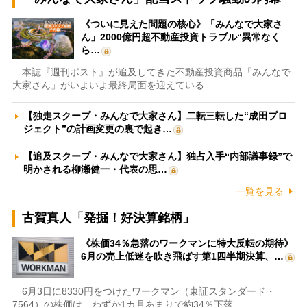
《ついに見えた問題の核心》「みんなで大家さ
ん」2000億円超不動産投資トラブル“異常なく
ら…
本誌『週刊ポスト』が追及してきた不動産投資商品「みんなで
大家さん」がいよいよ最終局面を迎えている…
【独走スクープ・みんなで大家さん】二転三転した“成田プロ
ジェクト”の計画変更の裏で起き…
【追及スクープ・みんなで大家さん】独占入手“内部議事録”で
明かされる柳瀬健一・代表の思…
一覧を見る
古賀真人「発掘！好決算銘柄」
《株価34％急落のワークマンに特大反転の期待》
6月の売上低迷を吹き飛ばす第1四半期決算、…
6月3日に8330円をつけたワークマン（東証スタンダード・
7564）の株価は、わずか1カ月あまりで約34％下落…