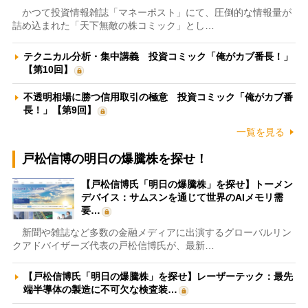
かつて投資情報雑誌「マネーポスト」にて、圧倒的な情報量が
詰め込まれた「天下無敵の株コミック」とし…
テクニカル分析・集中講義 投資コミック「俺がカブ番長！」
【第10回】
不透明相場に勝つ信用取引の極意 投資コミック「俺がカブ番
長！」【第9回】
一覧を見る
戸松信博の明日の爆騰株を探せ！
【戸松信博氏「明日の爆騰株」を探せ】トーメン
デバイス：サムスンを通じて世界のAIメモリ需
要…
新聞や雑誌など多数の金融メディアに出演するグローバルリン
クアドバイザーズ代表の戸松信博氏が、最新…
【戸松信博氏「明日の爆騰株」を探せ】レーザーテック：最先
端半導体の製造に不可欠な検査装…