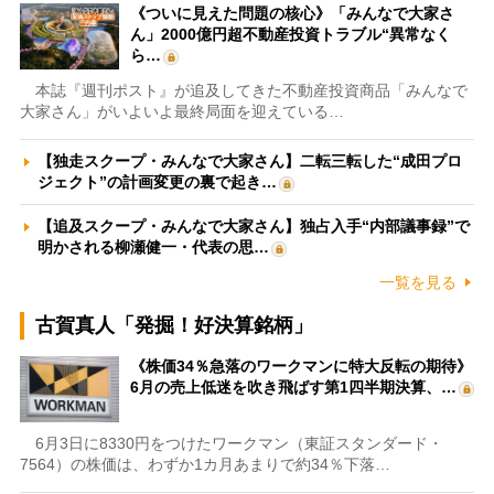
《ついに見えた問題の核心》「みんなで大家さ
ん」2000億円超不動産投資トラブル“異常なく
ら…
本誌『週刊ポスト』が追及してきた不動産投資商品「みんなで
大家さん」がいよいよ最終局面を迎えている…
【独走スクープ・みんなで大家さん】二転三転した“成田プロ
ジェクト”の計画変更の裏で起き…
【追及スクープ・みんなで大家さん】独占入手“内部議事録”で
明かされる柳瀬健一・代表の思…
一覧を見る
古賀真人「発掘！好決算銘柄」
《株価34％急落のワークマンに特大反転の期待》
6月の売上低迷を吹き飛ばす第1四半期決算、…
6月3日に8330円をつけたワークマン（東証スタンダード・
7564）の株価は、わずか1カ月あまりで約34％下落…