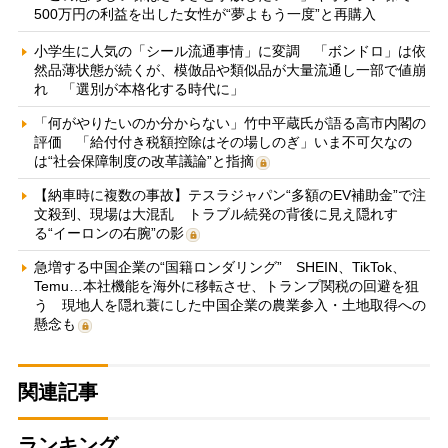
500万円の利益を出した女性が“夢よもう一度”と再購入
小学生に人気の「シール流通事情」に変調 「ボンドロ」は依
然品薄状態が続くが、模倣品や類似品が大量流通し一部で値崩
れ 「選別が本格化する時代に」
「何がやりたいのか分からない」竹中平蔵氏が語る高市内閣の
評価 「給付付き税額控除はその場しのぎ」いま不可欠なの
は“社会保障制度の改革議論”と指摘
【納車時に複数の事故】テスラジャパン“多額のEV補助金”で注
文殺到、現場は大混乱 トラブル続発の背後に見え隠れす
る“イーロンの右腕”の影
急増する中国企業の“国籍ロンダリング” SHEIN、TikTok、
Temu…本社機能を海外に移転させ、トランプ関税の回避を狙
う 現地人を隠れ蓑にした中国企業の農業参入・土地取得への
懸念も
関連記事
ランキング