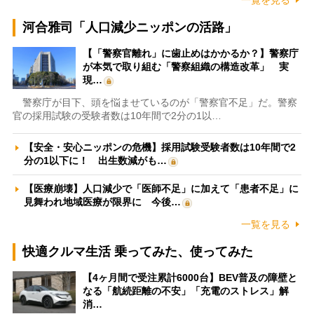
一覧を見る
河合雅司「人口減少ニッポンの活路」
【「警察官離れ」に歯止めはかかるか？】警察庁
が本気で取り組む「警察組織の構造改革」 実
現…
警察庁が目下、頭を悩ませているのが「警察官不足」だ。警察
官の採用試験の受験者数は10年間で2分の1以…
【安全・安心ニッポンの危機】採用試験受験者数は10年間で2
分の1以下に！ 出生数減がも…
【医療崩壊】人口減少で「医師不足」に加えて「患者不足」に
見舞われ地域医療が限界に 今後…
一覧を見る
快適クルマ生活 乗ってみた、使ってみた
【4ヶ月間で受注累計6000台】BEV普及の障壁と
なる「航続距離の不安」「充電のストレス」解
消…