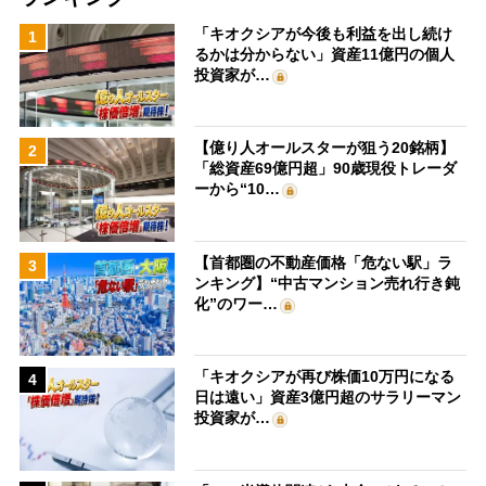
「キオクシアが今後も利益を出し続け
1
るかは分からない」資産11億円の個人
投資家が…
【億り人オールスターが狙う20銘柄】
2
「総資産69億円超」90歳現役トレーダ
ーから“10…
【首都圏の不動産価格「危ない駅」ラ
3
ンキング】“中古マンション売れ行き鈍
化”のワー…
「キオクシアが再び株価10万円になる
4
日は遠い」資産3億円超のサラリーマン
投資家が…