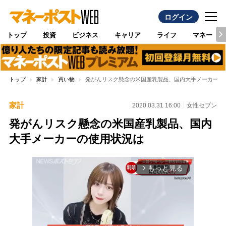
ログイン
トップ
投資
ビジネス
キャリア
ライフ
マネー
トップ
家計
買い物
発がんリスク懸念の米国産乳製品、国内大手メーカーの
家計
2020.03.31 16:00
女性セブン
発がんリスク懸念の米国産乳製品、国内
大手メーカーの使用状況は
もっと見る
arrow_forward_ios