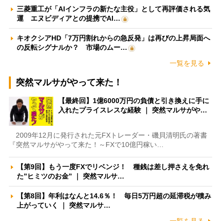
三菱重工が「AIインフラの新たな主役」として再評価される気
運 エヌビディアとの提携でAI…
キオクシアHD「7万円割れからの急反発」は再びの上昇局面へ
の反転シグナルか？ 市場のムー…
一覧を見る
突然マルサがやって来た！
【最終回】1億6000万円の負債と引き換えに手に
入れたプライスレスな経験 ｜ 突然マルサがや…
2009年12月に発行された元FXトレーダー・磯貝清明氏の著書
『突然マルサがやって来た！～FXで10億円稼い…
【第9回】もう一度FXでリベンジ！ 種銭は差し押さえを免れ
た”ヒミツのお金” ｜ 突然マルサ…
【第8回】年利はなんと14.6％！ 毎日5万円超の延滞税が積み
上がっていく ｜ 突然マルサ…