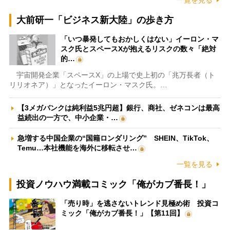
一覧を見る
大前研一「ビジネス新大陸」の歩き方
「いつ暴発してもおかしくはない」イーロン・マ
スク氏とスペースXが抱えるリスクの数々「絶対
的…
宇宙開発企業「スペースX」の上場で史上初の「兆万長者（ト
リリオネア）」となったイーロン・マスク氏。…
【3メガバンクは純利益5兆円超】銀行、商社、ゼネコンは最高
益続出の一方で、中小企業・…
急増する中国企業の“国籍ロンダリング” SHEIN、TikTok、
Temu…本社機能を海外に移転させ…
一覧を見る
投資ノウハウ満載コミック「俺がカブ番長！」
「売り時」を逃さないトレンド見極め術 投資コ
ミック「俺がカブ番長！」【第11回】