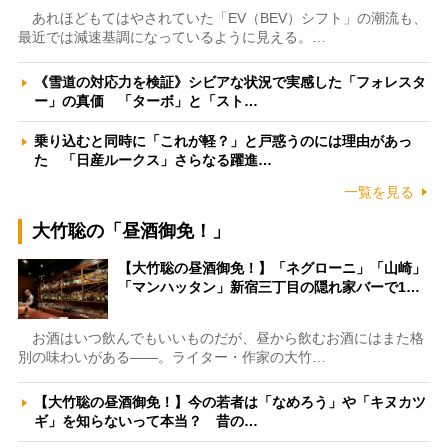
あれほどもてはやされていた「EV（BEV）シフト」の潮流も、
最近では減速基調になっているように見える。…
《雪道の対応力を検証》シビアな状況で実感した「フォレスタ
ー」の真価 「ターボ」と「スト…
乗り込むと同時に「これが軽？」と戸惑うのには理由があっ
た 「日産ルークス」さらなる躍進…
一覧を見る
大竹聡の「昼酒御免！」
【大竹聡の昼酒御免！】「ネグローニ」「山崎」
「マンハッタン」新宿三丁目の隠れ家バーで1…
お酒はいつ飲んでもいいものだが、昼から飲むお酒にはまた格
別の味わいがある――。ライター・作家の大竹…
【大竹聡の昼酒御免！】今の若者は「なめろう」や「キヌカツ
ギ」を知らないって本当？ 昔の…