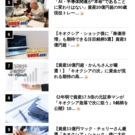
「AI・半導体関連が“本命”であること
5
に変わりはない」資産20億円超の90歳
現役トレー…
【キオクシア・ショック後に「株価倍
6
増」も期待できる注目銘柄5選】資産3
億円超・…
【資産10億円超・かんちさんが厳
7
選！】「キオクシアの次」に資金が流
れる期待の高…
《2年弱で資産17.5倍の元証券マンが
8
「キオクシア急落で次に狙う」5銘柄を
公開》10…
【資産11億円マック・チェリーさん厳
9
選「キオクシア・ショック」後に大化