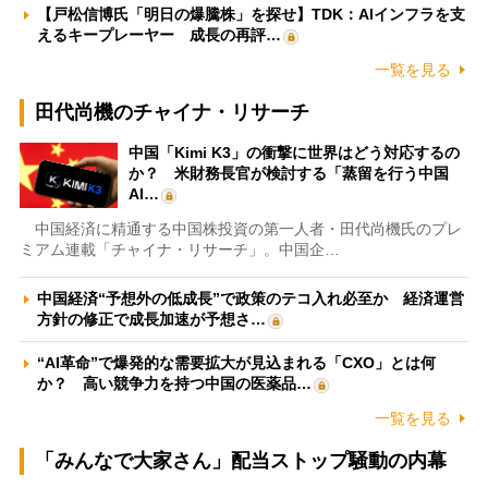
【戸松信博氏「明日の爆騰株」を探せ】TDK：AIインフラを支
えるキープレーヤー 成長の再評…
一覧を見る
田代尚機のチャイナ・リサーチ
中国「Kimi K3」の衝撃に世界はどう対応するの
か？ 米財務長官が検討する「蒸留を行う中国
AI…
中国経済に精通する中国株投資の第一人者・田代尚機氏のプレ
ミアム連載「チャイナ・リサーチ」。中国企…
中国経済“予想外の低成長”で政策のテコ入れ必至か 経済運営
方針の修正で成長加速が予想さ…
“AI革命”で爆発的な需要拡大が見込まれる「CXO」とは何
か？ 高い競争力を持つ中国の医薬品…
一覧を見る
「みんなで大家さん」配当ストップ騒動の内幕