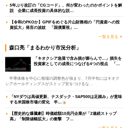
5年ぶり改訂の「CGコード」、何が変わったのかポイントを解
説 企業に成長投資の具体的な説…
【令和のPKOか】GPIFをめぐる片山財務相の「円資産への投
資拡大」発言の波紋 「国債重視」…
一覧を見る
森口亮「まるわかり市況分析」
「キオクシア急落で含み損が膨らんで…」損失を
投資家としての成長につなげる4つの視点 「…
半導体株を中心に相場の調整色が強まり、7月中旬にはキオク
シアホールディングスがストップ安をつけるな…
「NYダウは高値更新、ナスダック・S&P500は足踏み」が意味
する米国株市場の変化 半…
【歴史的な爆騰劇】時価総額10兆円企業が「2連続ストップ
高」「制限値幅拡大」の衝撃 フ…