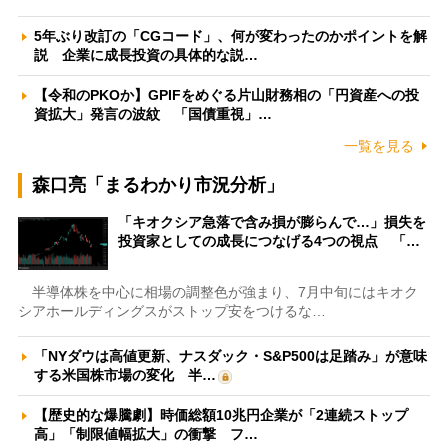
5年ぶり改訂の「CGコード」、何が変わったのかポイントを解
説 企業に成長投資の具体的な説…
【令和のPKOか】GPIFをめぐる片山財務相の「円資産への投
資拡大」発言の波紋 「国債重視」…
一覧を見る
森口亮「まるわかり市況分析」
「キオクシア急落で含み損が膨らんで…」損失を
投資家としての成長につなげる4つの視点 「…
半導体株を中心に相場の調整色が強まり、7月中旬にはキオク
シアホールディングスがストップ安をつけるな…
「NYダウは高値更新、ナスダック・S&P500は足踏み」が意味
する米国株市場の変化 半…
【歴史的な爆騰劇】時価総額10兆円企業が「2連続ストップ
高」「制限値幅拡大」の衝撃 フ…