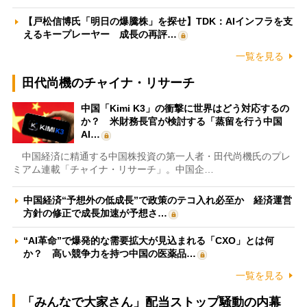
【戸松信博氏「明日の爆騰株」を探せ】TDK：AIインフラを支
えるキープレーヤー 成長の再評…
一覧を見る
田代尚機のチャイナ・リサーチ
中国「Kimi K3」の衝撃に世界はどう対応するの
か？ 米財務長官が検討する「蒸留を行う中国
AI…
中国経済に精通する中国株投資の第一人者・田代尚機氏のプレ
ミアム連載「チャイナ・リサーチ」。中国企…
中国経済“予想外の低成長”で政策のテコ入れ必至か 経済運営
方針の修正で成長加速が予想さ…
“AI革命”で爆発的な需要拡大が見込まれる「CXO」とは何
か？ 高い競争力を持つ中国の医薬品…
一覧を見る
「みんなで大家さん」配当ストップ騒動の内幕