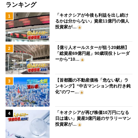
ランキング
「キオクシアが今後も利益を出し続け
1
るかは分からない」資産11億円の個人
投資家が…
【億り人オールスターが狙う20銘柄】
2
「総資産69億円超」90歳現役トレーダ
ーから“10…
【首都圏の不動産価格「危ない駅」ラ
3
ンキング】“中古マンション売れ行き鈍
化”のワー…
「キオクシアが再び株価10万円になる
4
日は遠い」資産3億円超のサラリーマン
投資家が…