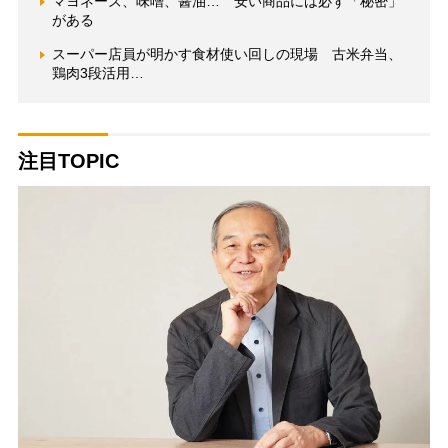
マヨネーズ、味噌、醤油… 安い商品には必ず「秘密」
がある
スーパー店員が明かす食材使い回しの現場 古米弁当、
鶏肉3段活用…
注目TOPIC