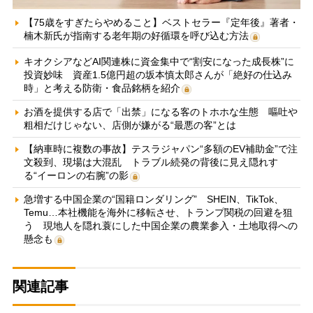
【75歳をすぎたらやめること】ベストセラー『定年後』著者・
楠木新氏が指南する老年期の好循環を呼び込む方法
キオクシアなどAI関連株に資金集中で“割安になった成長株”に
投資妙味 資産1.5億円超の坂本慎太郎さんが「絶好の仕込み
時」と考える防衛・食品銘柄を紹介
お酒を提供する店で「出禁」になる客のトホホな生態 嘔吐や
粗相だけじゃない、店側が嫌がる“最悪の客”とは
【納車時に複数の事故】テスラジャパン“多額のEV補助金”で注
文殺到、現場は大混乱 トラブル続発の背後に見え隠れす
る“イーロンの右腕”の影
急増する中国企業の“国籍ロンダリング” SHEIN、TikTok、
Temu…本社機能を海外に移転させ、トランプ関税の回避を狙
う 現地人を隠れ蓑にした中国企業の農業参入・土地取得への
懸念も
関連記事