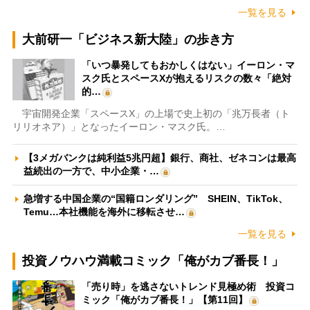
一覧を見る
大前研一「ビジネス新大陸」の歩き方
「いつ暴発してもおかしくはない」イーロン・マ
スク氏とスペースXが抱えるリスクの数々「絶対
的…
宇宙開発企業「スペースX」の上場で史上初の「兆万長者（ト
リリオネア）」となったイーロン・マスク氏。…
【3メガバンクは純利益5兆円超】銀行、商社、ゼネコンは最高
益続出の一方で、中小企業・…
急増する中国企業の“国籍ロンダリング” SHEIN、TikTok、
Temu…本社機能を海外に移転させ…
一覧を見る
投資ノウハウ満載コミック「俺がカブ番長！」
「売り時」を逃さないトレンド見極め術 投資コ
ミック「俺がカブ番長！」【第11回】