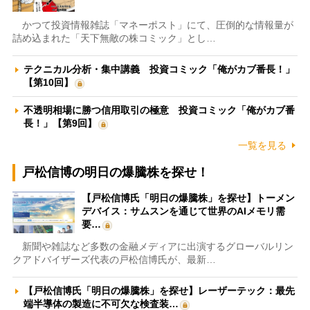
かつて投資情報雑誌「マネーポスト」にて、圧倒的な情報量が
詰め込まれた「天下無敵の株コミック」とし…
テクニカル分析・集中講義 投資コミック「俺がカブ番長！」
【第10回】
不透明相場に勝つ信用取引の極意 投資コミック「俺がカブ番
長！」【第9回】
一覧を見る
戸松信博の明日の爆騰株を探せ！
【戸松信博氏「明日の爆騰株」を探せ】トーメン
デバイス：サムスンを通じて世界のAIメモリ需
要…
新聞や雑誌など多数の金融メディアに出演するグローバルリン
クアドバイザーズ代表の戸松信博氏が、最新…
【戸松信博氏「明日の爆騰株」を探せ】レーザーテック：最先
端半導体の製造に不可欠な検査装…