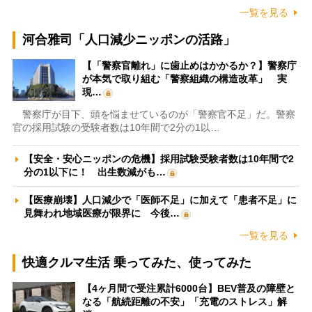
一覧を見る
河合雅司「人口減少ニッポンの活路」
【「警察官離れ」に歯止めはかかるか？】警察庁
が本気で取り組む「警察組織の構造改革」 実
現…
警察庁が目下、頭を悩ませているのが「警察官不足」だ。警察
官の採用試験の受験者数は10年間で2分の1以…
【安全・安心ニッポンの危機】採用試験受験者数は10年間で2
分の1以下に！ 出生数減がも…
【医療崩壊】人口減少で「医師不足」に加えて「患者不足」に
見舞われ地域医療が限界に 今後…
一覧を見る
快適クルマ生活 乗ってみた、使ってみた
【4ヶ月間で受注累計6000台】BEV普及の障壁と
なる「航続距離の不安」「充電のストレス」解