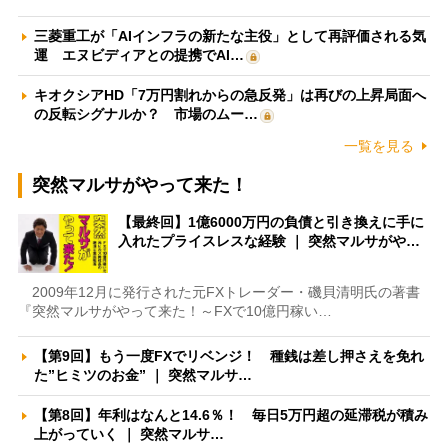
三菱重工が「AIインフラの新たな主役」として再評価される気
運 エヌビディアとの提携でAI…
キオクシアHD「7万円割れからの急反発」は再びの上昇局面へ
の反転シグナルか？ 市場のムー…
一覧を見る
突然マルサがやって来た！
【最終回】1億6000万円の負債と引き換えに手に
入れたプライスレスな経験 ｜ 突然マルサがや…
2009年12月に発行された元FXトレーダー・磯貝清明氏の著書
『突然マルサがやって来た！～FXで10億円稼い…
【第9回】もう一度FXでリベンジ！ 種銭は差し押さえを免れ
た”ヒミツのお金” ｜ 突然マルサ…
【第8回】年利はなんと14.6％！ 毎日5万円超の延滞税が積み
上がっていく ｜ 突然マルサ…