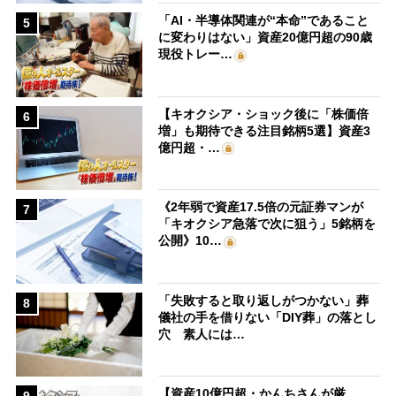
「AI・半導体関連が“本命”であること
5
に変わりはない」資産20億円超の90歳
現役トレー…
【キオクシア・ショック後に「株価倍
6
増」も期待できる注目銘柄5選】資産3
億円超・…
《2年弱で資産17.5倍の元証券マンが
7
「キオクシア急落で次に狙う」5銘柄を
公開》10…
「失敗すると取り返しがつかない」葬
8
儀社の手を借りない「DIY葬」の落とし
穴 素人には…
【資産10億円超・かんちさんが厳