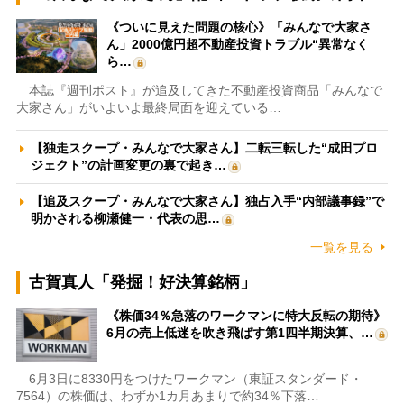
《ついに見えた問題の核心》「みんなで大家さ
ん」2000億円超不動産投資トラブル“異常なく
ら…
本誌『週刊ポスト』が追及してきた不動産投資商品「みんなで
大家さん」がいよいよ最終局面を迎えている…
【独走スクープ・みんなで大家さん】二転三転した“成田プロ
ジェクト”の計画変更の裏で起き…
【追及スクープ・みんなで大家さん】独占入手“内部議事録”で
明かされる柳瀬健一・代表の思…
一覧を見る
古賀真人「発掘！好決算銘柄」
《株価34％急落のワークマンに特大反転の期待》
6月の売上低迷を吹き飛ばす第1四半期決算、…
6月3日に8330円をつけたワークマン（東証スタンダード・
7564）の株価は、わずか1カ月あまりで約34％下落…