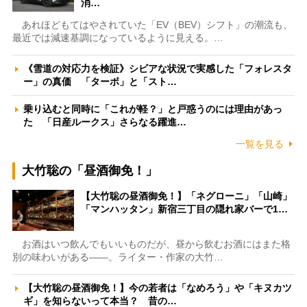
消…
あれほどもてはやされていた「EV（BEV）シフト」の潮流も、
最近では減速基調になっているように見える。…
《雪道の対応力を検証》シビアな状況で実感した「フォレスタ
ー」の真価 「ターボ」と「スト…
乗り込むと同時に「これが軽？」と戸惑うのには理由があっ
た 「日産ルークス」さらなる躍進…
一覧を見る
大竹聡の「昼酒御免！」
【大竹聡の昼酒御免！】「ネグローニ」「山崎」
「マンハッタン」新宿三丁目の隠れ家バーで1…
お酒はいつ飲んでもいいものだが、昼から飲むお酒にはまた格
別の味わいがある――。ライター・作家の大竹…
【大竹聡の昼酒御免！】今の若者は「なめろう」や「キヌカツ
ギ」を知らないって本当？ 昔の…