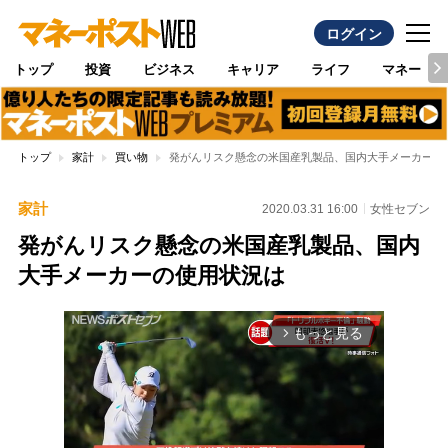
ログイン
トップ
投資
ビジネス
キャリア
ライフ
マネー
トップ
家計
買い物
発がんリスク懸念の米国産乳製品、国内大手メーカーの
家計
2020.03.31 16:00
女性セブン
発がんリスク懸念の米国産乳製品、国内
大手メーカーの使用状況は
もっと見る
arrow_forward_ios