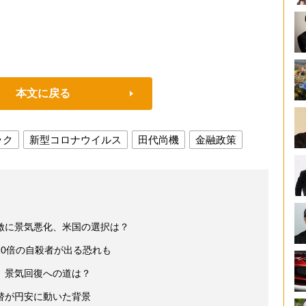
本文に戻る
ック
新型コロナウイルス
田代尚機
金融政策
激に景気悪化、米国の選択は？
0倍の自殺者が出る恐れも
、景気回復への道は？
替が円安に動いた背景