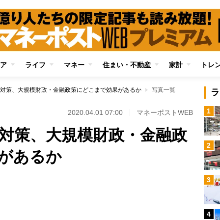
ア
ライフ
マネー
住まい・不動産
家計
トレ
対策、大規模財政・金融政策にどこまで効果があるか
写真一覧
ラ
1
2020.04.01 07:00
マネーポストWEB
対策、大規模財政・金融政
2
があるか
3
Loaded
:
100.00%
4