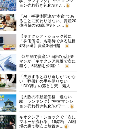
駅」ランキング】“中古マンシ
ョン売れ行き鈍化”のワ…
「AI・半導体関連が“本命”であ
ることに変わりはない」資産20
億円超の90歳現役トレ…
【キオクシア・ショック後に
「株価倍増」も期待できる注目
銘柄5選】資産3億円超…
《2年弱で資産17.5倍の元証券
マンが「キオクシア急落で次に
狙う」5銘柄を公開》1…
「失敗すると取り返しがつかな
い」葬儀社の手を借りない
「DIY葬」の落とし穴 素人
に…
【大阪の不動産価格「危ない
駅」ランキング】“中古マンシ
ョン売れ行き鈍化”のワー…
キオクシア・ショックで「次に
マネーが流れる」16銘柄 AI相
場の裏で割安に放置さ…