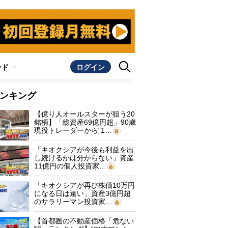
ンド
ログイン
ンキング
【億り人オールスターが狙う20
銘柄】「総資産69億円超」90歳
現役トレーダーから“1…
「キオクシアが今後も利益を出
し続けるかは分からない」資産
11億円の個人投資家…
「キオクシアが再び株価10万円
になる日は遠い」資産3億円超
のサラリーマン投資家…
【首都圏の不動産価格「危ない