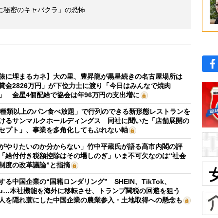
に秘密のキャバクラ」の恐怖
俵に埋まるカネ】大の里、豊昇龍が黒星続きの名古屋場所は
賞金2826万円」が下位力士に渡り「今日はみんなで焼肉
」 金星4個配給で協会は年96万円の支出増に
0種類以上のパン食べ放題」で行列のできる新形態レストランを
けるサンマルクホールディングス 同社に聞いた「店舗展開の
セプト」、事業を多角化してもぶれない軸
がやりたいのか分からない」竹中平蔵氏が語る高市内閣の評
「給付付き税額控除はその場しのぎ」いま不可欠なのは“社会
制度の改革議論”と指摘
する中国企業の“国籍ロンダリング” SHEIN、TikTok、
mu…本社機能を海外に移転させ、トランプ関税の回避を狙う
人を隠れ蓑にした中国企業の農業参入・土地取得への懸念も