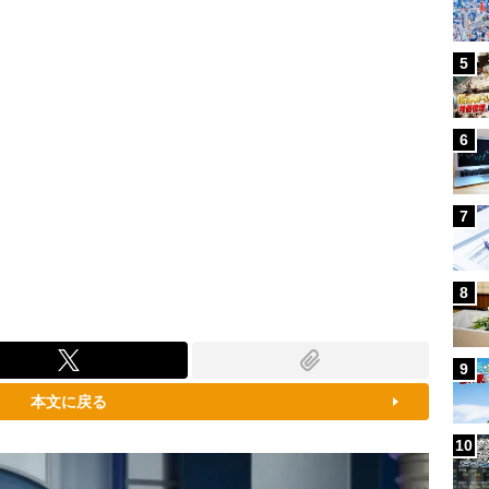
5
6
7
8
9
本文に戻る
10