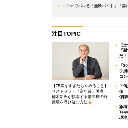
コロナでバレる「無断バイト」「妻
注目TOPIC
【土
「懸
だ！
「3
手掛
コン
【75歳をすぎたらやめること】
「何
ベストセラー『定年後』著者・
価 
楠木新氏が指南する老年期の好
保障
循環を呼び込む方法
急増
Te
現地