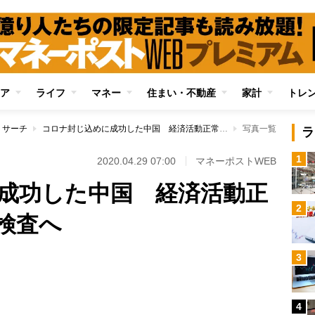
ア
ライフ
マネー
住まい・不動産
家計
トレ
リサーチ
コロナ封じ込めに成功した中国 経済活動正常化に向け大規模検査へ
写真一覧
ラ
1
2020.04.29 07:00
マネーポストWEB
成功した中国 経済活動正
2
検査へ
3
Loaded
:
80.92%
4