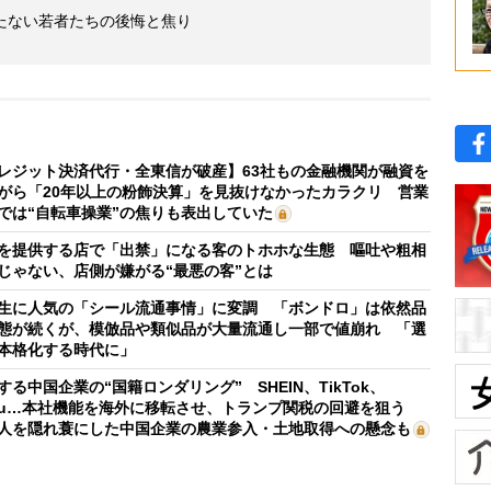
たない若者たちの後悔と焦り
レジット決済代行・全東信が破産】63社もの金融機関が融資を
がら「20年以上の粉飾決算」を見抜けなかったカラクリ 営業
では“自転車操業”の焦りも表出していた
を提供する店で「出禁」になる客のトホホな生態 嘔吐や粗相
じゃない、店側が嫌がる“最悪の客”とは
生に人気の「シール流通事情」に変調 「ボンドロ」は依然品
態が続くが、模倣品や類似品が大量流通し一部で値崩れ 「選
本格化する時代に」
する中国企業の“国籍ロンダリング” SHEIN、TikTok、
mu…本社機能を海外に移転させ、トランプ関税の回避を狙う
人を隠れ蓑にした中国企業の農業参入・土地取得への懸念も