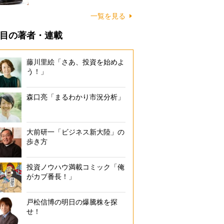
一覧を見る
目の著者・連載
藤川里絵「さあ、投資を始めよ
う！」
森口亮「まるわかり市況分析」
大前研一「ビジネス新大陸」の
歩き方
投資ノウハウ満載コミック「俺
がカブ番長！」
戸松信博の明日の爆騰株を探
せ！