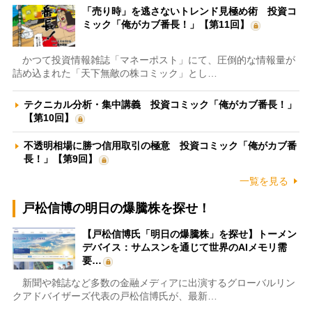
「売り時」を逃さないトレンド見極め術 投資コ
ミック「俺がカブ番長！」【第11回】
かつて投資情報雑誌「マネーポスト」にて、圧倒的な情報量が
詰め込まれた「天下無敵の株コミック」とし…
テクニカル分析・集中講義 投資コミック「俺がカブ番長！」
【第10回】
不透明相場に勝つ信用取引の極意 投資コミック「俺がカブ番
長！」【第9回】
一覧を見る
戸松信博の明日の爆騰株を探せ！
【戸松信博氏「明日の爆騰株」を探せ】トーメン
デバイス：サムスンを通じて世界のAIメモリ需
要…
新聞や雑誌など多数の金融メディアに出演するグローバルリン
クアドバイザーズ代表の戸松信博氏が、最新…