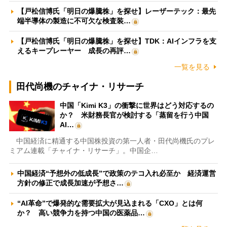
【戸松信博氏「明日の爆騰株」を探せ】レーザーテック：最先
端半導体の製造に不可欠な検査装…
【戸松信博氏「明日の爆騰株」を探せ】TDK：AIインフラを支
えるキープレーヤー 成長の再評…
一覧を見る
田代尚機のチャイナ・リサーチ
中国「Kimi K3」の衝撃に世界はどう対応するの
か？ 米財務長官が検討する「蒸留を行う中国
AI…
中国経済に精通する中国株投資の第一人者・田代尚機氏のプレ
ミアム連載「チャイナ・リサーチ」。中国企…
中国経済“予想外の低成長”で政策のテコ入れ必至か 経済運営
方針の修正で成長加速が予想さ…
“AI革命”で爆発的な需要拡大が見込まれる「CXO」とは何
か？ 高い競争力を持つ中国の医薬品…