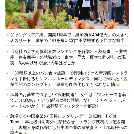
ジャングリア沖縄、開業1周年で「経済効果494億円」の大きな
ミスリード 事業の苦戦を覆い隠す“不透明すぎる巨大な数字”
《商社の大学別就職者数ランキングを解剖》三菱商事、三井物
産、住友商事への就職者は「東大・早大・慶大で約6割」の現
実 3大学以外で強い大学はどこか
「30種類以上のパン食べ放題」で行列のできる新形態レストラ
ンを手掛けるサンマルクホールディングス 同社に聞いた「店
舗展開のコンセプト」、事業を多角化してもぶれない軸
猛暑のお葬式で悩ましい“喪服問題” 女性は「ワンピースを着
ていけばOK」という俗説に潜む誤解、なぜ「ジャケット」が
マストなのか？《1級葬祭ディレクターが解説》
急増する中国企業の“国籍ロンダリング” SHEIN、TikTok、
Temu…本社機能を海外に移転させ、トランプ関税の回避を狙
う 現地人を隠れ蓑にした中国企業の農業参入・土地取得への
懸念も