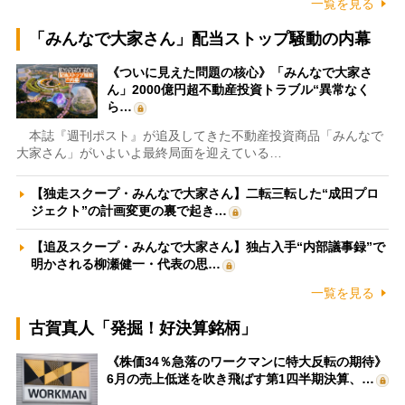
一覧を見る
「みんなで大家さん」配当ストップ騒動の内幕
《ついに見えた問題の核心》「みんなで大家さ
ん」2000億円超不動産投資トラブル“異常なく
ら…
本誌『週刊ポスト』が追及してきた不動産投資商品「みんなで
大家さん」がいよいよ最終局面を迎えている…
【独走スクープ・みんなで大家さん】二転三転した“成田プロ
ジェクト”の計画変更の裏で起き…
【追及スクープ・みんなで大家さん】独占入手“内部議事録”で
明かされる柳瀬健一・代表の思…
一覧を見る
古賀真人「発掘！好決算銘柄」
《株価34％急落のワークマンに特大反転の期待》
6月の売上低迷を吹き飛ばす第1四半期決算、…