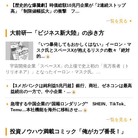
【歴史的な爆騰劇】時価総額10兆円企業が「2連続ストップ
高」「制限値幅拡大」の衝撃 フ…
一覧を見る
大前研一「ビジネス新大陸」の歩き方
「いつ暴発してもおかしくはない」イーロン・マ
スク氏とスペースXが抱えるリスクの数々「絶対
的…
宇宙開発企業「スペースX」の上場で史上初の「兆万長者（ト
リリオネア）」となったイーロン・マスク氏。…
【3メガバンクは純利益5兆円超】銀行、商社、ゼネコンは最高
益続出の一方で、中小企業・…
急増する中国企業の“国籍ロンダリング” SHEIN、TikTok、
Temu…本社機能を海外に移転させ…
一覧を見る
投資ノウハウ満載コミック「俺がカブ番長！」