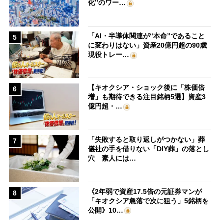
化”のワー…
「AI・半導体関連が“本命”であること
5
に変わりはない」資産20億円超の90歳
現役トレー…
【キオクシア・ショック後に「株価倍
6
増」も期待できる注目銘柄5選】資産3
億円超・…
「失敗すると取り返しがつかない」葬
7
儀社の手を借りない「DIY葬」の落とし
穴 素人には…
《2年弱で資産17.5倍の元証券マンが
8
「キオクシア急落で次に狙う」5銘柄を
公開》10…