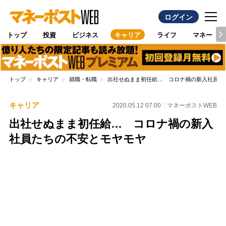
ログイン
トップ
投資
ビジネス
キャリア
ライフ
マネー
トップ
キャリア
就職・転職
出社せぬまま初任給… コロナ禍の新入社員た
キャリア
2020.05.12 07:00
マネーポストWEB
出社せぬまま初任給… コロナ禍の新入
社員たちの不安とモヤモヤ
Loaded
:
100.00%
/
Unmute