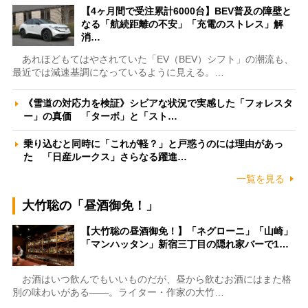
【4ヶ月間で受注累計6000台】BEV普及の障壁と
なる「航続距離の不安」「充電のストレス」解
消…
あれほどもてはやされていた「EV（BEV）シフト」の潮流も、
最近では減速基調になっているように見える。…
《雪道の対応力を検証》シビアな状況で実感した「フォレスタ
ー」の真価 「ターボ」と「スト…
乗り込むと同時に「これが軽？」と戸惑うのには理由があっ
た 「日産ルークス」さらなる躍進…
一覧を見る
大竹聡の「昼酒御免！」
【大竹聡の昼酒御免！】「ネグローニ」「山崎」
「マンハッタン」新宿三丁目の隠れ家バーで1…
お酒はいつ飲んでもいいものだが、昼から飲むお酒にはまた格
別の味わいがある――。ライター・作家の大竹…