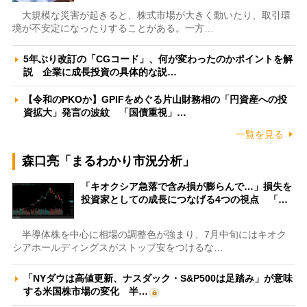
大規模な災害が起きると、株式市場が大きく動いたり、取引環
境が不安定になったりすることがある。一方…
5年ぶり改訂の「CGコード」、何が変わったのかポイントを解
説 企業に成長投資の具体的な説…
【令和のPKOか】GPIFをめぐる片山財務相の「円資産への投
資拡大」発言の波紋 「国債重視」…
一覧を見る
森口亮「まるわかり市況分析」
「キオクシア急落で含み損が膨らんで…」損失を
投資家としての成長につなげる4つの視点 「…
半導体株を中心に相場の調整色が強まり、7月中旬にはキオク
シアホールディングスがストップ安をつけるな…
「NYダウは高値更新、ナスダック・S&P500は足踏み」が意味
する米国株市場の変化 半…