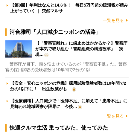
【第8回】年利はなんと14.6％！ 毎日5万円超の延滞税が積み
上がっていく ｜ 突然マルサ…
一覧を見る
河合雅司「人口減少ニッポンの活路」
【「警察官離れ」に歯止めはかかるか？】警察庁
が本気で取り組む「警察組織の構造改革」 実
現…
警察庁が目下、頭を悩ませているのが「警察官不足」だ。警察
官の採用試験の受験者数は10年間で2分の1以…
【安全・安心ニッポンの危機】採用試験受験者数は10年間で2
分の1以下に！ 出生数減がも…
【医療崩壊】人口減少で「医師不足」に加えて「患者不足」に
見舞われ地域医療が限界に 今後…
一覧を見る
快適クルマ生活 乗ってみた、使ってみた