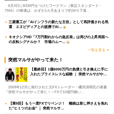
6月3日に8330円をつけたワークマン（東証スタンダード・
7564）の株価は、わずか1カ月あまりで約34％下落…
三菱重工が「AIインフラの新たな主役」として再評価される気
運 エヌビディアとの提携でAI…
キオクシアHD「7万円割れからの急反発」は再びの上昇局面へ
の反転シグナルか？ 市場のムー…
一覧を見る
突然マルサがやって来た！
【最終回】1億6000万円の負債と引き換えに手に
入れたプライスレスな経験 ｜ 突然マルサがや…
2009年12月に発行された元FXトレーダー・磯貝清明氏の著書
『突然マルサがやって来た！～FXで10億円稼い…
【第9回】もう一度FXでリベンジ！ 種銭は差し押さえを免れ
た”ヒミツのお金” ｜ 突然マルサ…