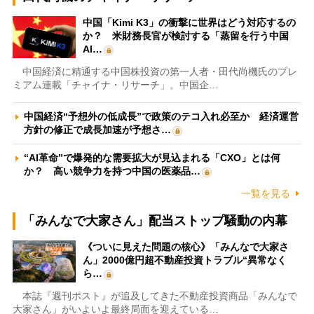
中国「Kimi K3」の衝撃に世界はどう対応するの
か？ 米財務長官が検討する「蒸留を行う中国
AI…
中国経済に精通する中国株投資の第一人者・田代尚機氏のプレ
ミアム連載「チャイナ・リサーチ」。中国企…
中国経済“予想外の低成長”で政策のテコ入れ必至か 経済運営
方針の修正で成長加速が予想さ…
“AI革命”で爆発的な需要拡大が見込まれる「CXO」とは何
か？ 高い競争力を持つ中国の医薬品…
一覧を見る
「みんなで大家さん」配当ストップ騒動の内幕
《ついに見えた問題の核心》「みんなで大家さ
ん」2000億円超不動産投資トラブル“異常なく
ら…
本誌『週刊ポスト』が追及してきた不動産投資商品「みんなで
大家さん」がいよいよ最終局面を迎えている…