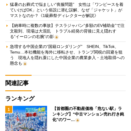
猛暑のお葬式で悩ましい“喪服問題” 女性は「ワンピースを着
ていけばOK」という俗説に潜む誤解、なぜ「ジャケット」が
マストなのか？《1級葬祭ディレクターが解説》
【納車時に複数の事故】テスラジャパン“多額のEV補助金”で注
文殺到、現場は大混乱 トラブル続発の背後に見え隠れす
る“イーロンの右腕”の影
急増する中国企業の“国籍ロンダリング” SHEIN、TikTok、
Temu…本社機能を海外に移転させ、トランプ関税の回避を狙
う 現地人を隠れ蓑にした中国企業の農業参入・土地取得への
懸念も
関連記事
ランキング
【首都圏の不動産価格「危ない駅」ラ
1
ンキング】“中古マンション売れ行き鈍
化”のワー…