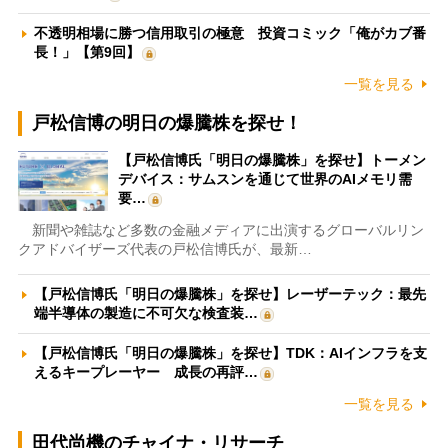
不透明相場に勝つ信用取引の極意 投資コミック「俺がカブ番
長！」【第9回】
一覧を見る
戸松信博の明日の爆騰株を探せ！
【戸松信博氏「明日の爆騰株」を探せ】トーメン
デバイス：サムスンを通じて世界のAIメモリ需
要…
新聞や雑誌など多数の金融メディアに出演するグローバルリン
クアドバイザーズ代表の戸松信博氏が、最新…
【戸松信博氏「明日の爆騰株」を探せ】レーザーテック：最先
端半導体の製造に不可欠な検査装…
【戸松信博氏「明日の爆騰株」を探せ】TDK：AIインフラを支
えるキープレーヤー 成長の再評…
一覧を見る
田代尚機のチャイナ・リサーチ