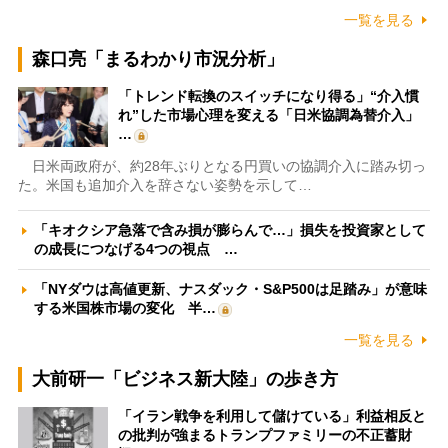
一覧を見る
森口亮「まるわかり市況分析」
「トレンド転換のスイッチになり得る」“介入慣
れ”した市場心理を変える「日米協調為替介入」
…
日米両政府が、約28年ぶりとなる円買いの協調介入に踏み切っ
た。米国も追加介入を辞さない姿勢を示して…
「キオクシア急落で含み損が膨らんで…」損失を投資家として
の成長につなげる4つの視点 …
「NYダウは高値更新、ナスダック・S&P500は足踏み」が意味
する米国株市場の変化 半…
一覧を見る
大前研一「ビジネス新大陸」の歩き方
「イラン戦争を利用して儲けている」利益相反と
の批判が強まるトランプファミリーの不正蓄財