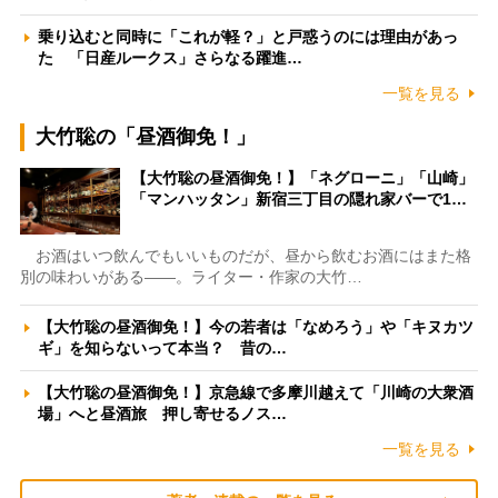
乗り込むと同時に「これが軽？」と戸惑うのには理由があっ
た 「日産ルークス」さらなる躍進…
一覧を見る
大竹聡の「昼酒御免！」
【大竹聡の昼酒御免！】「ネグローニ」「山崎」
「マンハッタン」新宿三丁目の隠れ家バーで1…
お酒はいつ飲んでもいいものだが、昼から飲むお酒にはまた格
別の味わいがある――。ライター・作家の大竹…
【大竹聡の昼酒御免！】今の若者は「なめろう」や「キヌカツ
ギ」を知らないって本当？ 昔の…
【大竹聡の昼酒御免！】京急線で多摩川越えて「川崎の大衆酒
場」へと昼酒旅 押し寄せるノス…
一覧を見る