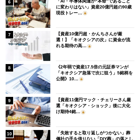
「AI・半導体関連が“本命”であること
6
に変わりはない」資産20億円超の90歳
現役トレー…
【資産10億円超・かんちさんが厳
7
選！】「キオクシアの次」に資金が流
れる期待の高…
《2年弱で資産17.5倍の元証券マンが
8
「キオクシア急落で次に狙う」5銘柄を
公開》10…
【資産11億円マック・チェリーさん厳
9
選「キオクシア・ショック」後に大化
け期待4銘…
「失敗すると取り返しがつかない」葬
10
儀社の手を借りない「DIY葬」の落とし