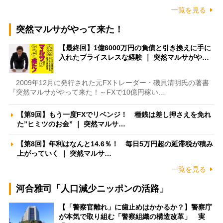
一覧を見る
突然マルサがやって来た！
【最終回】1億6000万円の負債と引き換えに手に
入れたプライスレスな経験 ｜ 突然マルサがや…
2009年12月に発行された元FXトレーダー・磯貝清明氏の著書
『突然マルサがやって来た！～FXで10億円稼い…
【第9回】もう一度FXでリベンジ！ 種銭は差し押さえを免れ
た”ヒミツのお金” ｜ 突然マルサ…
【第8回】年利はなんと14.6％！ 毎日5万円超の延滞税が積み
上がっていく ｜ 突然マルサ…
一覧を見る
河合雅司「人口減少ニッポンの活路」
【「警察官離れ」に歯止めはかかるか？】警察庁
が本気で取り組む「警察組織の構造改革」 実