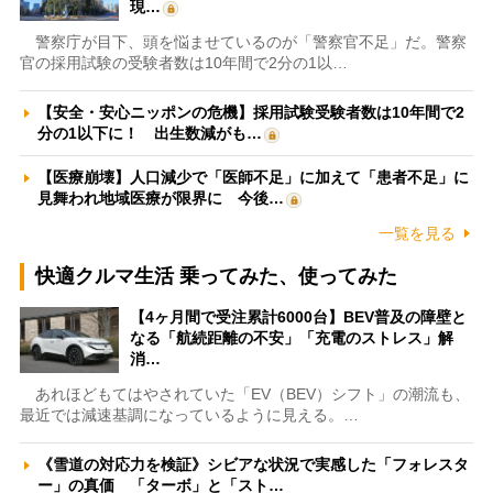
現…
警察庁が目下、頭を悩ませているのが「警察官不足」だ。警察
官の採用試験の受験者数は10年間で2分の1以…
【安全・安心ニッポンの危機】採用試験受験者数は10年間で2
分の1以下に！ 出生数減がも…
【医療崩壊】人口減少で「医師不足」に加えて「患者不足」に
見舞われ地域医療が限界に 今後…
一覧を見る
快適クルマ生活 乗ってみた、使ってみた
【4ヶ月間で受注累計6000台】BEV普及の障壁と
なる「航続距離の不安」「充電のストレス」解
消…
あれほどもてはやされていた「EV（BEV）シフト」の潮流も、
最近では減速基調になっているように見える。…
《雪道の対応力を検証》シビアな状況で実感した「フォレスタ
ー」の真価 「ターボ」と「スト…