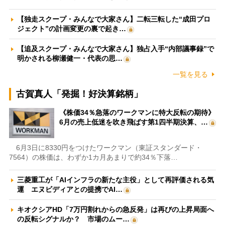
【独走スクープ・みんなで大家さん】二転三転した“成田プロ
ジェクト”の計画変更の裏で起き…
【追及スクープ・みんなで大家さん】独占入手“内部議事録”で
明かされる柳瀬健一・代表の思…
一覧を見る
古賀真人「発掘！好決算銘柄」
《株価34％急落のワークマンに特大反転の期待》
6月の売上低迷を吹き飛ばす第1四半期決算、…
6月3日に8330円をつけたワークマン（東証スタンダード・
7564）の株価は、わずか1カ月あまりで約34％下落…
三菱重工が「AIインフラの新たな主役」として再評価される気
運 エヌビディアとの提携でAI…
キオクシアHD「7万円割れからの急反発」は再びの上昇局面へ
の反転シグナルか？ 市場のムー…