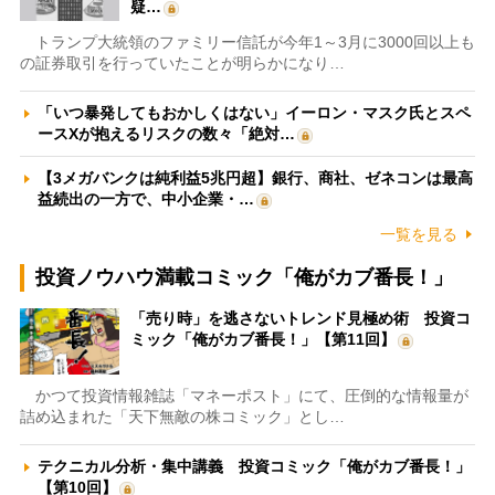
疑…
トランプ大統領のファミリー信託が今年1～3月に3000回以上も
の証券取引を行っていたことが明らかになり…
「いつ暴発してもおかしくはない」イーロン・マスク氏とスペ
ースXが抱えるリスクの数々「絶対…
【3メガバンクは純利益5兆円超】銀行、商社、ゼネコンは最高
益続出の一方で、中小企業・…
一覧を見る
投資ノウハウ満載コミック「俺がカブ番長！」
「売り時」を逃さないトレンド見極め術 投資コ
ミック「俺がカブ番長！」【第11回】
かつて投資情報雑誌「マネーポスト」にて、圧倒的な情報量が
詰め込まれた「天下無敵の株コミック」とし…
テクニカル分析・集中講義 投資コミック「俺がカブ番長！」
【第10回】