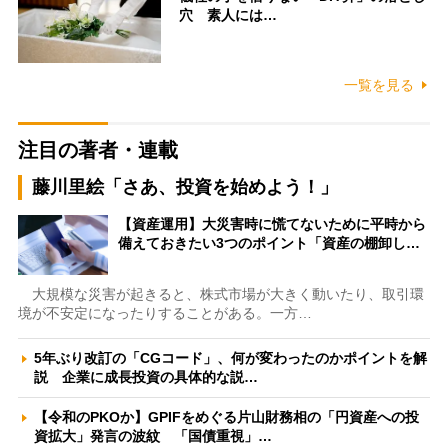
穴 素人には…
一覧を見る
注目の著者・連載
藤川里絵「さあ、投資を始めよう！」
【資産運用】大災害時に慌てないために平時から
備えておきたい3つのポイント「資産の棚卸し…
大規模な災害が起きると、株式市場が大きく動いたり、取引環
境が不安定になったりすることがある。一方…
5年ぶり改訂の「CGコード」、何が変わったのかポイントを解
説 企業に成長投資の具体的な説…
【令和のPKOか】GPIFをめぐる片山財務相の「円資産への投
資拡大」発言の波紋 「国債重視」…