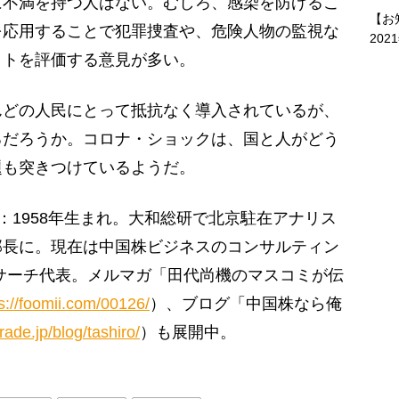
に不満を持つ人はない。むしろ、感染を防げるこ
【お
を応用することで犯罪捜査や、危険人物の監視な
202
ットを評価する意見が多い。
どの人民にとって抵抗なく導入されているが、
るだろうか。コロナ・ショックは、国と人がどう
題も突きつけているようだ。
：1958年生まれ。大和総研で北京駐在アナリス
部長に。現在は中国株ビジネスのコンサルティン
サーチ代表。メルマガ「田代尚機のマスコミが伝
s://foomii.com/00126/
）、ブログ「中国株なら俺
rade.jp/blog/tashiro/
）も展開中。