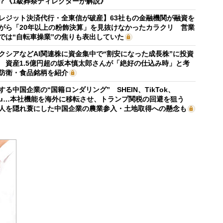
？《1級葬祭ディレクターが解説》
レジット決済代行・全東信が破産】63社もの金融機関が融資を
がら「20年以上の粉飾決算」を見抜けなかったカラクリ 営業
では“自転車操業”の焦りも表出していた
クシアなどAI関連株に資金集中で“割安になった成長株”に投資
 資産1.5億円超の坂本慎太郎さんが「絶好の仕込み時」と考
防衛・食品銘柄を紹介
する中国企業の“国籍ロンダリング” SHEIN、TikTok、
mu…本社機能を海外に移転させ、トランプ関税の回避を狙う
人を隠れ蓑にした中国企業の農業参入・土地取得への懸念も