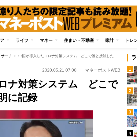
ア
ライフ
マネー
住まい・不動産
家計
トレ
リサーチ
中国が導入したコロナ対策システム どこで誰と接触したか克明に記録
ラ
1
2020.05.21 07:00
マネーポストWEB
ロナ対策システム どこで
2
明に記録
3
4