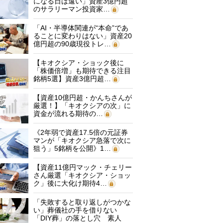
になる日は遠い」資産3億円超
のサラリーマン投資家…
「AI・半導体関連が“本命”であ
ることに変わりはない」資産20
億円超の90歳現役トレ…
【キオクシア・ショック後に
「株価倍増」も期待できる注目
銘柄5選】資産3億円超…
【資産10億円超・かんちさんが
厳選！】「キオクシアの次」に
資金が流れる期待の…
《2年弱で資産17.5倍の元証券
マンが「キオクシア急落で次に
狙う」5銘柄を公開》1…
【資産11億円マック・チェリー
さん厳選「キオクシア・ショッ
ク」後に大化け期待4…
「失敗すると取り返しがつかな
い」葬儀社の手を借りない
「DIY葬」の落とし穴 素人