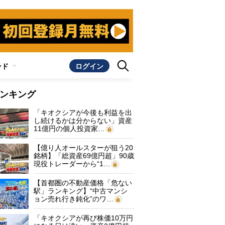
ンド
ログイン
ンキング
「キオクシアが今後も利益を出
し続けるかは分からない」資産
11億円の個人投資家…
【億り人オールスターが狙う20
銘柄】「総資産69億円超」90歳
現役トレーダーから“1…
【首都圏の不動産価格「危ない
駅」ランキング】“中古マンシ
ョン売れ行き鈍化”のワ…
「キオクシアが再び株価10万円