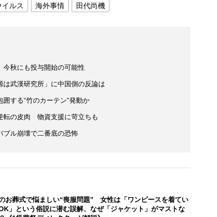
ウイルス
海外事情
田代尚機
 今秋にも投与開始の可能性
源は武漢研究所」に中国側の反論は
囲する“竹のカーテン”発動か
逆転の皮肉 物資支援に苛立ちも
バブル崩壊で二番底の恐怖
のお葬式で悩ましい“喪服問題” 女性は「ワンピースを着てい
OK」という俗説に潜む誤解、なぜ「ジャケット」がマストな