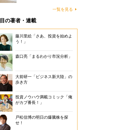
に…
一覧を見る
目の著者・連載
藤川里絵「さあ、投資を始めよ
う！」
森口亮「まるわかり市況分析」
大前研一「ビジネス新大陸」の
歩き方
投資ノウハウ満載コミック「俺
がカブ番長！」
戸松信博の明日の爆騰株を探
せ！