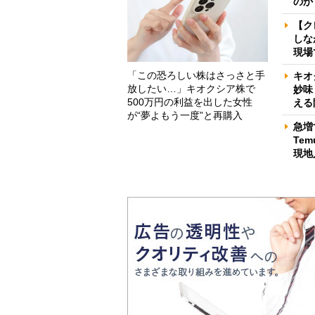
のか
【ク
しな
現場
「この恐ろしい株はさっさと手
キオ
放したい…」キオクシア株で
妙味
500万円の利益を出した女性
える
が“夢よもう一度”と再購入
急増
Te
現地