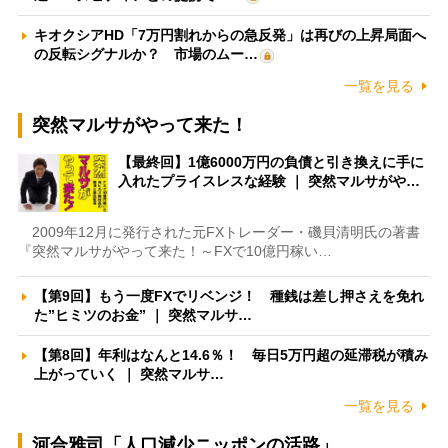
キオクシアHD「7万円割れからの急反発」は再びの上昇局面へ
の反転シグナルか？ 市場のムー…
一覧を見る
突然マルサがやって来た！
【最終回】1億6000万円の負債と引き換えに手に
入れたプライスレスな経験 ｜ 突然マルサがや…
2009年12月に発行された元FXトレーダー・磯貝清明氏の著書
『突然マルサがやって来た！～FXで10億円稼い…
【第9回】もう一度FXでリベンジ！ 種銭は差し押さえを免れ
た”ヒミツのお金” ｜ 突然マルサ…
【第8回】年利はなんと14.6％！ 毎日5万円超の延滞税が積み
上がっていく ｜ 突然マルサ…
一覧を見る
河合雅司「人口減少ニッポンの活路」