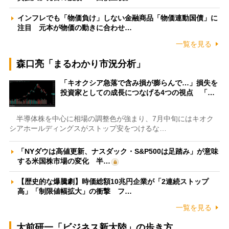
インフレでも「物価負け」しない金融商品「物価連動国債」に
注目 元本が物価の動きに合わせ…
一覧を見る
森口亮「まるわかり市況分析」
「キオクシア急落で含み損が膨らんで…」損失を
投資家としての成長につなげる4つの視点 「…
半導体株を中心に相場の調整色が強まり、7月中旬にはキオク
シアホールディングスがストップ安をつけるな…
「NYダウは高値更新、ナスダック・S&P500は足踏み」が意味
する米国株市場の変化 半…
【歴史的な爆騰劇】時価総額10兆円企業が「2連続ストップ
高」「制限値幅拡大」の衝撃 フ…
一覧を見る
大前研一「ビジネス新大陸」の歩き方