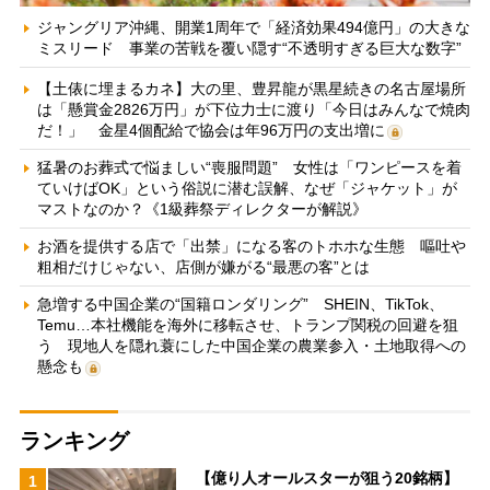
ジャングリア沖縄、開業1周年で「経済効果494億円」の大きな
ミスリード 事業の苦戦を覆い隠す“不透明すぎる巨大な数字”
【土俵に埋まるカネ】大の里、豊昇龍が黒星続きの名古屋場所
は「懸賞金2826万円」が下位力士に渡り「今日はみんなで焼肉
だ！」 金星4個配給で協会は年96万円の支出増に
猛暑のお葬式で悩ましい“喪服問題” 女性は「ワンピースを着
ていけばOK」という俗説に潜む誤解、なぜ「ジャケット」が
マストなのか？《1級葬祭ディレクターが解説》
お酒を提供する店で「出禁」になる客のトホホな生態 嘔吐や
粗相だけじゃない、店側が嫌がる“最悪の客”とは
急増する中国企業の“国籍ロンダリング” SHEIN、TikTok、
Temu…本社機能を海外に移転させ、トランプ関税の回避を狙
う 現地人を隠れ蓑にした中国企業の農業参入・土地取得への
懸念も
ランキング
【億り人オールスターが狙う20銘柄】
1