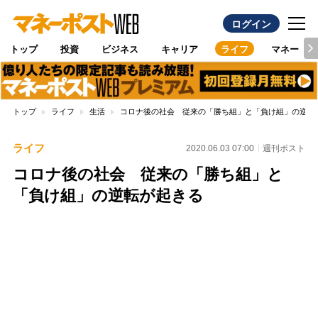
ログイン
トップ
投資
ビジネス
キャリア
ライフ
マネー
トップ
ライフ
生活
コロナ後の社会 従来の「勝ち組」と「負け組」の逆転
ライフ
2020.06.03 07:00
週刊ポスト
コロナ後の社会 従来の「勝ち組」と
「負け組」の逆転が起きる
Loaded
:
100.00%
/
Unmute