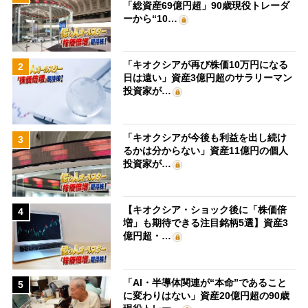
「総資産69億円超」90歳現役トレーダ
ーから“10…
「キオクシアが再び株価10万円になる
2
日は遠い」資産3億円超のサラリーマン
投資家が…
「キオクシアが今後も利益を出し続け
3
るかは分からない」資産11億円の個人
投資家が…
【キオクシア・ショック後に「株価倍
4
増」も期待できる注目銘柄5選】資産3
億円超・…
「AI・半導体関連が“本命”であること
5
に変わりはない」資産20億円超の90歳