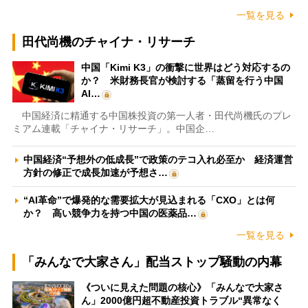
一覧を見る
田代尚機のチャイナ・リサーチ
中国「Kimi K3」の衝撃に世界はどう対応するの
か？ 米財務長官が検討する「蒸留を行う中国
AI…
中国経済に精通する中国株投資の第一人者・田代尚機氏のプレ
ミアム連載「チャイナ・リサーチ」。中国企…
中国経済“予想外の低成長”で政策のテコ入れ必至か 経済運営
方針の修正で成長加速が予想さ…
“AI革命”で爆発的な需要拡大が見込まれる「CXO」とは何
か？ 高い競争力を持つ中国の医薬品…
一覧を見る
「みんなで大家さん」配当ストップ騒動の内幕
《ついに見えた問題の核心》「みんなで大家さ
ん」2000億円超不動産投資トラブル“異常なく