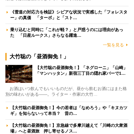
《雪道の対応力を検証》シビアな状況で実感した「フォレスタ
ー」の真価 「ターボ」と「スト…
乗り込むと同時に「これが軽？」と戸惑うのには理由があっ
た 「日産ルークス」さらなる躍進…
一覧を見る
大竹聡の「昼酒御免！」
【大竹聡の昼酒御免！】「ネグローニ」「山崎」
「マンハッタン」新宿三丁目の隠れ家バーで1…
お酒はいつ飲んでもいいものだが、昼から飲むお酒にはまた格
別の味わいがある――。ライター・作家の大竹…
【大竹聡の昼酒御免！】今の若者は「なめろう」や「キヌカツ
ギ」を知らないって本当？ 昔の…
【大竹聡の昼酒御免！】京急線で多摩川越えて「川崎の大衆酒
場」へと昼酒旅 押し寄せるノス…