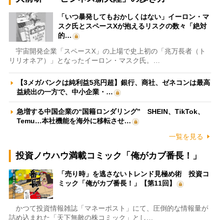
「いつ暴発してもおかしくはない」イーロン・マ
スク氏とスペースXが抱えるリスクの数々「絶対
的…
宇宙開発企業「スペースX」の上場で史上初の「兆万長者（ト
リリオネア）」となったイーロン・マスク氏。…
【3メガバンクは純利益5兆円超】銀行、商社、ゼネコンは最高
益続出の一方で、中小企業・…
急増する中国企業の“国籍ロンダリング” SHEIN、TikTok、
Temu…本社機能を海外に移転させ…
一覧を見る
投資ノウハウ満載コミック「俺がカブ番長！」
「売り時」を逃さないトレンド見極め術 投資コ
ミック「俺がカブ番長！」【第11回】
かつて投資情報雑誌「マネーポスト」にて、圧倒的な情報量が
詰め込まれた「天下無敵の株コミック」とし…