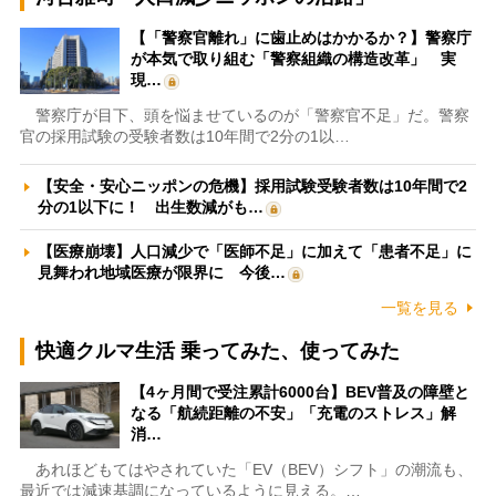
【「警察官離れ」に歯止めはかかるか？】警察庁
が本気で取り組む「警察組織の構造改革」 実
現…
警察庁が目下、頭を悩ませているのが「警察官不足」だ。警察
官の採用試験の受験者数は10年間で2分の1以…
【安全・安心ニッポンの危機】採用試験受験者数は10年間で2
分の1以下に！ 出生数減がも…
【医療崩壊】人口減少で「医師不足」に加えて「患者不足」に
見舞われ地域医療が限界に 今後…
一覧を見る
快適クルマ生活 乗ってみた、使ってみた
【4ヶ月間で受注累計6000台】BEV普及の障壁と
なる「航続距離の不安」「充電のストレス」解
消…
あれほどもてはやされていた「EV（BEV）シフト」の潮流も、
最近では減速基調になっているように見える。…