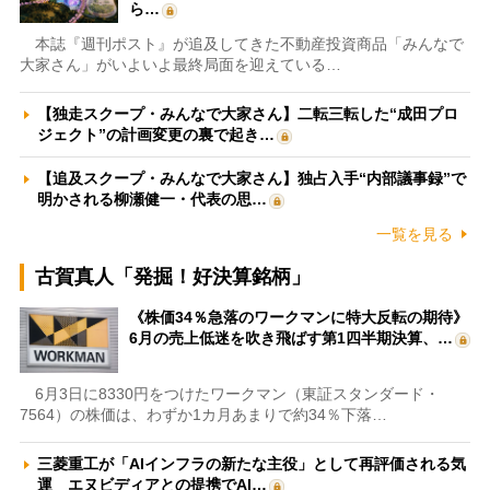
ら…
本誌『週刊ポスト』が追及してきた不動産投資商品「みんなで
大家さん」がいよいよ最終局面を迎えている…
【独走スクープ・みんなで大家さん】二転三転した“成田プロ
ジェクト”の計画変更の裏で起き…
【追及スクープ・みんなで大家さん】独占入手“内部議事録”で
明かされる柳瀬健一・代表の思…
一覧を見る
古賀真人「発掘！好決算銘柄」
《株価34％急落のワークマンに特大反転の期待》
6月の売上低迷を吹き飛ばす第1四半期決算、…
6月3日に8330円をつけたワークマン（東証スタンダード・
7564）の株価は、わずか1カ月あまりで約34％下落…
三菱重工が「AIインフラの新たな主役」として再評価される気
運 エヌビディアとの提携でAI…