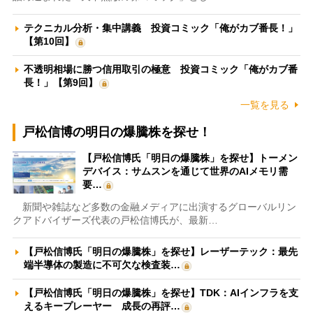
テクニカル分析・集中講義 投資コミック「俺がカブ番長！」
【第10回】
不透明相場に勝つ信用取引の極意 投資コミック「俺がカブ番
長！」【第9回】
一覧を見る
戸松信博の明日の爆騰株を探せ！
【戸松信博氏「明日の爆騰株」を探せ】トーメン
デバイス：サムスンを通じて世界のAIメモリ需
要…
新聞や雑誌など多数の金融メディアに出演するグローバルリン
クアドバイザーズ代表の戸松信博氏が、最新…
【戸松信博氏「明日の爆騰株」を探せ】レーザーテック：最先
端半導体の製造に不可欠な検査装…
【戸松信博氏「明日の爆騰株」を探せ】TDK：AIインフラを支
えるキープレーヤー 成長の再評…