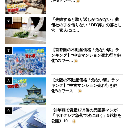
現役トレー…
「失敗すると取り返しがつかない」葬
6
儀社の手を借りない「DIY葬」の落とし
穴 素人には…
【首都圏の不動産価格「危ない駅」ラ
7
ンキング】“中古マンション売れ行き鈍
化”のワー…
【大阪の不動産価格「危ない駅」ラン
8
キング】“中古マンション売れ行き鈍
化”のワース…
《2年弱で資産17.5倍の元証券マンが
9
「キオクシア急落で次に狙う」5銘柄を
公開》10…