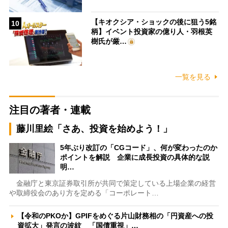
【キオクシア・ショックの後に狙う5銘
10
柄】イベント投資家の億り人・羽根英
樹氏が厳…
一覧を見る
注目の著者・連載
藤川里絵「さあ、投資を始めよう！」
5年ぶり改訂の「CGコード」、何が変わったのか
ポイントを解説 企業に成長投資の具体的な説
明…
金融庁と東京証券取引所が共同で策定している上場企業の経営
や取締役会のあり方を定める「コーポレート…
【令和のPKOか】GPIFをめぐる片山財務相の「円資産への投
資拡大」発言の波紋 「国債重視」…