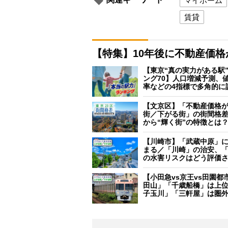
マイホーム
賃貸
【特集】10年後に不動産価
【東京“真の実力がある駅
ング70】人口増減予測、
率などの4指標で多角的に
【文京区】「不動産価格
街／下がる街」の街間格
から“輝く街”の特徴とは
【川崎市】「武蔵中原」
まる／「川崎」の治安、
の水害リスクはどう評価
【小田急vs京王vs田園都
田山」「千歳船橋」は上
子玉川」「三軒屋」は圏