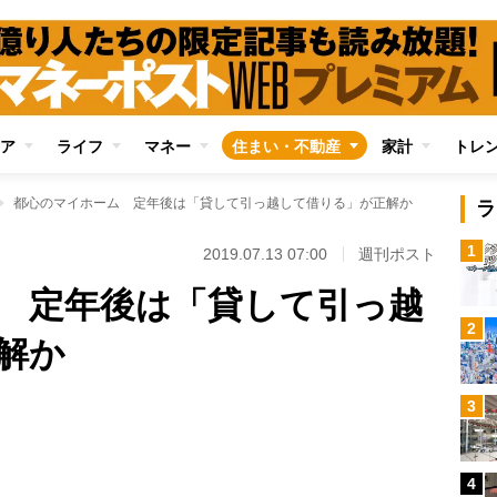
ア
ライフ
マネー
住まい・不動産
家計
トレ
都心のマイホーム 定年後は「貸して引っ越して借りる」が正解か
ラ
1
2019.07.13 07:00
週刊ポスト
 定年後は「貸して引っ越
2
解か
Loaded
:
3
100.00%
/
4