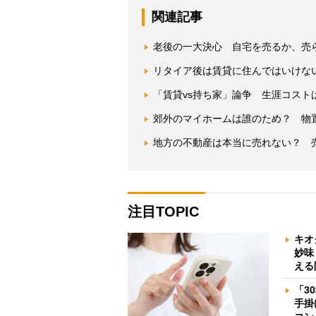
関連記事
老後の一大決心 自宅を売るか、売
リタイア後は賃貸に住んではいけな
「賃貸vs持ち家」論争 生涯コスト
郊外のマイホームは誰のため？ 物
地方の不動産は本当に売れない？ 
注目TOPIC
キオ
妙味
える
「3
手掛