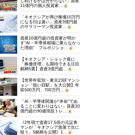
し続けるかは分からない」資産
11億円の個人投資家…
「キオクシアが再び株価10万円
になる日は遠い」資産3億円超
のサラリーマン投資家…
資産10億円超の投資家が明か
す“AI・半導体相場に乗らなかっ
た理由” フルポジショ…
【キオクシア・ショック後に
「株価倍増」も期待できる注目
銘柄5選】資産3億円超…
【世帯年収別・東京23区マンシ
ョン「狙い目駅」を大公開】年
収500万円、700万円…
「AI・半導体関連が“本命”であ
ることに変わりはない」資産20
億円超の90歳現役トレ…
《2年弱で資産17.5倍の元証券
マンが「キオクシア急落で次に
狙う」5銘柄を公開》1…