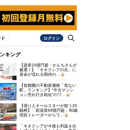
ンド
ログイン
ンキング
【資産10億円超・かんちさんが
厳選！】「キオクシアの次」に
資金が流れる期待の…
【首都圏の不動産価格「危ない
駅」ランキング】“中古マンシ
ョン売れ行き鈍化”のワ…
【億り人オールスターが狙う20
銘柄】「総資産69億円超」90歳
現役トレーダーから“1…
「キオクシアが今後も利益を出