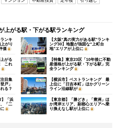
マンション
不動産投資
定年後
引っ越し
格が上がる駅・下がる駅ランキング
”ランキ
【大阪“真の実力がある駅”ランキ
値上がり
ング30】地盤が強固な“上町台
評価
地”エリアが上位に
が上がる
【特集】東京23区「10年後に不動
差 これ
産価格が上がる駅・下がる駅」完
？
全ランキング
に注目集
【横浜市】ベストランキング 最
「登戸」
上位に「日吉本町」ほかグリーン
される？
ライン沿線駅が
市】「浜
【東京都】「勝どき」「豊洲」ほ
位、「二
か湾岸エリア、副都心エリアへ乗
外に
り換えなし駅が上位に