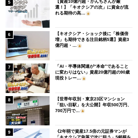
【資産10億円超・かんちさんが厳
5
選！】「キオクシアの次」に資金が流
れる期待の高…
【キオクシア・ショック後に「株価倍
6
増」も期待できる注目銘柄5選】資産3
億円超・…
「AI・半導体関連が“本命”であること
7
に変わりはない」資産20億円超の90歳
現役トレー…
【世帯年収別・東京23区マンション
8
「狙い目駅」を大公開】年収500万円、
700万円で…
《2年弱で資産17.5倍の元証券マンが
9
「キオクシア急落で次に狙う」5銘柄を