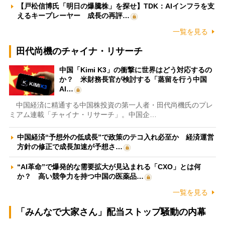
【戸松信博氏「明日の爆騰株」を探せ】TDK：AIインフラを支
えるキープレーヤー 成長の再評…
一覧を見る
田代尚機のチャイナ・リサーチ
中国「Kimi K3」の衝撃に世界はどう対応するの
か？ 米財務長官が検討する「蒸留を行う中国
AI…
中国経済に精通する中国株投資の第一人者・田代尚機氏のプレ
ミアム連載「チャイナ・リサーチ」。中国企…
中国経済“予想外の低成長”で政策のテコ入れ必至か 経済運営
方針の修正で成長加速が予想さ…
“AI革命”で爆発的な需要拡大が見込まれる「CXO」とは何
か？ 高い競争力を持つ中国の医薬品…
一覧を見る
「みんなで大家さん」配当ストップ騒動の内幕