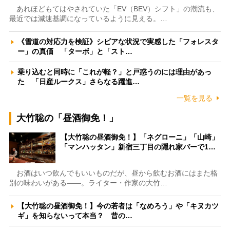
あれほどもてはやされていた「EV（BEV）シフト」の潮流も、
最近では減速基調になっているように見える。…
《雪道の対応力を検証》シビアな状況で実感した「フォレスタ
ー」の真価 「ターボ」と「スト…
乗り込むと同時に「これが軽？」と戸惑うのには理由があっ
た 「日産ルークス」さらなる躍進…
一覧を見る
大竹聡の「昼酒御免！」
【大竹聡の昼酒御免！】「ネグローニ」「山崎」
「マンハッタン」新宿三丁目の隠れ家バーで1…
お酒はいつ飲んでもいいものだが、昼から飲むお酒にはまた格
別の味わいがある――。ライター・作家の大竹…
【大竹聡の昼酒御免！】今の若者は「なめろう」や「キヌカツ
ギ」を知らないって本当？ 昔の…