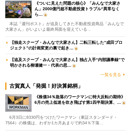
《ついに見えた問題の核心》「みんなで大家さ
ん」2000億円超不動産投資トラブル“異常なく
ら…
本誌『週刊ポスト』が追及してきた不動産投資商品「みんなで
大家さん」がいよいよ最終局面を迎えている…
【独走スクープ・みんなで大家さん】二転三転した“成田プロ
ジェクト”の計画変更の裏で起き…
【追及スクープ・みんなで大家さん】独占入手“内部議事録”で
明かされる柳瀬健一・代表の思…
一覧を見る
古賀真人「発掘！好決算銘柄」
《株価34％急落のワークマンに特大反転の期待》
6月の売上低迷を吹き飛ばす第1四半期決算、…
6月3日に8330円をつけたワークマン（東証スタンダード・
7564）の株価は、わずか1カ月あまりで約34％下落…