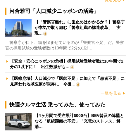
河合雅司「人口減少ニッポンの活路」
【「警察官離れ」に歯止めはかかるか？】警察庁
が本気で取り組む「警察組織の構造改革」 実
現…
警察庁が目下、頭を悩ませているのが「警察官不足」だ。警察
官の採用試験の受験者数は10年間で2分の1以…
【安全・安心ニッポンの危機】採用試験受験者数は10年間で2
分の1以下に！ 出生数減がも…
【医療崩壊】人口減少で「医師不足」に加えて「患者不足」に
見舞われ地域医療が限界に 今後…
一覧を見る
快適クルマ生活 乗ってみた、使ってみた
【4ヶ月間で受注累計6000台】BEV普及の障壁と
なる「航続距離の不安」「充電のストレス」解
消…