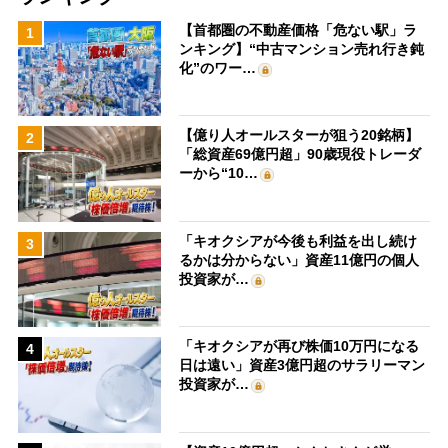
【首都圏の不動産価格「危ない駅」ラ
1
ンキング】“中古マンション売れ行き鈍
化”のワー…
【億り人オールスターが狙う20銘柄】
2
「総資産69億円超」90歳現役トレーダ
ーから“10…
「キオクシアが今後も利益を出し続け
3
るかは分からない」資産11億円の個人
投資家が…
「キオクシアが再び株価10万円になる
4
日は遠い」資産3億円超のサラリーマン
投資家が…