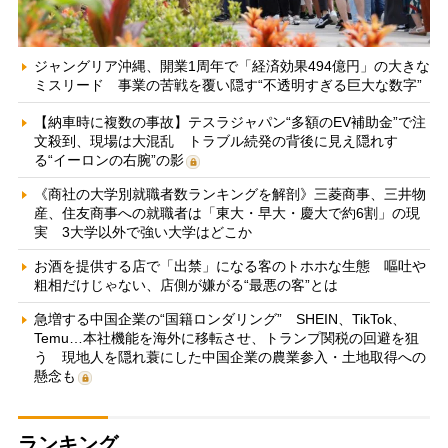
ジャングリア沖縄、開業1周年で「経済効果494億円」の大きな
ミスリード 事業の苦戦を覆い隠す“不透明すぎる巨大な数字”
【納車時に複数の事故】テスラジャパン“多額のEV補助金”で注
文殺到、現場は大混乱 トラブル続発の背後に見え隠れす
る“イーロンの右腕”の影
《商社の大学別就職者数ランキングを解剖》三菱商事、三井物
産、住友商事への就職者は「東大・早大・慶大で約6割」の現
実 3大学以外で強い大学はどこか
お酒を提供する店で「出禁」になる客のトホホな生態 嘔吐や
粗相だけじゃない、店側が嫌がる“最悪の客”とは
急増する中国企業の“国籍ロンダリング” SHEIN、TikTok、
Temu…本社機能を海外に移転させ、トランプ関税の回避を狙
う 現地人を隠れ蓑にした中国企業の農業参入・土地取得への
懸念も
ランキング