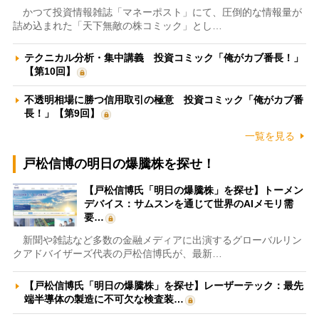
かつて投資情報雑誌「マネーポスト」にて、圧倒的な情報量が
詰め込まれた「天下無敵の株コミック」とし…
テクニカル分析・集中講義 投資コミック「俺がカブ番長！」
【第10回】
不透明相場に勝つ信用取引の極意 投資コミック「俺がカブ番
長！」【第9回】
一覧を見る
戸松信博の明日の爆騰株を探せ！
【戸松信博氏「明日の爆騰株」を探せ】トーメン
デバイス：サムスンを通じて世界のAIメモリ需
要…
新聞や雑誌など多数の金融メディアに出演するグローバルリン
クアドバイザーズ代表の戸松信博氏が、最新…
【戸松信博氏「明日の爆騰株」を探せ】レーザーテック：最先
端半導体の製造に不可欠な検査装…