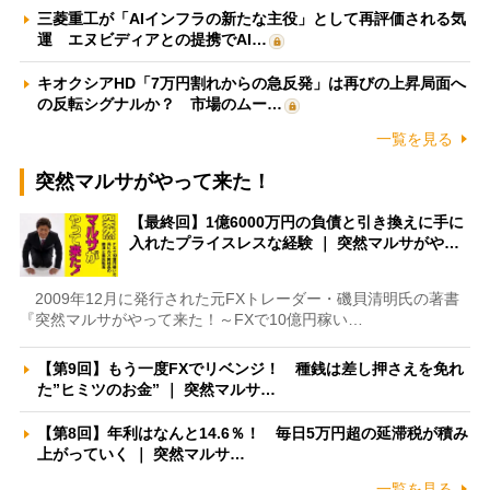
三菱重工が「AIインフラの新たな主役」として再評価される気
運 エヌビディアとの提携でAI…
キオクシアHD「7万円割れからの急反発」は再びの上昇局面へ
の反転シグナルか？ 市場のムー…
一覧を見る
突然マルサがやって来た！
【最終回】1億6000万円の負債と引き換えに手に
入れたプライスレスな経験 ｜ 突然マルサがや…
2009年12月に発行された元FXトレーダー・磯貝清明氏の著書
『突然マルサがやって来た！～FXで10億円稼い…
【第9回】もう一度FXでリベンジ！ 種銭は差し押さえを免れ
た”ヒミツのお金” ｜ 突然マルサ…
【第8回】年利はなんと14.6％！ 毎日5万円超の延滞税が積み
上がっていく ｜ 突然マルサ…
一覧を見る