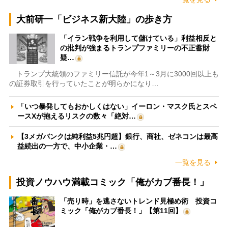
大前研一「ビジネス新大陸」の歩き方
「イラン戦争を利用して儲けている」利益相反と
の批判が強まるトランプファミリーの不正蓄財
疑…
トランプ大統領のファミリー信託が今年1～3月に3000回以上も
の証券取引を行っていたことが明らかになり…
「いつ暴発してもおかしくはない」イーロン・マスク氏とスペ
ースXが抱えるリスクの数々「絶対…
【3メガバンクは純利益5兆円超】銀行、商社、ゼネコンは最高
益続出の一方で、中小企業・…
一覧を見る
投資ノウハウ満載コミック「俺がカブ番長！」
「売り時」を逃さないトレンド見極め術 投資コ
ミック「俺がカブ番長！」【第11回】