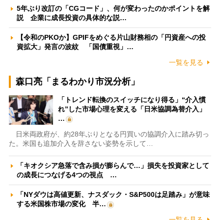
5年ぶり改訂の「CGコード」、何が変わったのかポイントを解
説 企業に成長投資の具体的な説…
【令和のPKOか】GPIFをめぐる片山財務相の「円資産への投
資拡大」発言の波紋 「国債重視」…
一覧を見る
森口亮「まるわかり市況分析」
「トレンド転換のスイッチになり得る」“介入慣
れ”した市場心理を変える「日米協調為替介入」
…
日米両政府が、約28年ぶりとなる円買いの協調介入に踏み切っ
た。米国も追加介入を辞さない姿勢を示して…
「キオクシア急落で含み損が膨らんで…」損失を投資家として
の成長につなげる4つの視点 …
「NYダウは高値更新、ナスダック・S&P500は足踏み」が意味
する米国株市場の変化 半…
一覧を見る