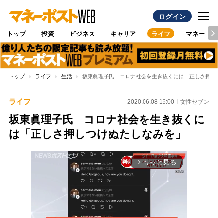
ログイン
トップ
投資
ビジネス
キャリア
ライフ
マネー
トップ
ライフ
生活
坂東眞理子氏 コロナ社会を生き抜くには「正しさ押し
ライフ
2020.06.08 16:00
女性セブン
坂東眞理子氏 コロナ社会を生き抜くに
は「正しさ押しつけぬたしなみを」
もっと見る
arrow_forward_ios