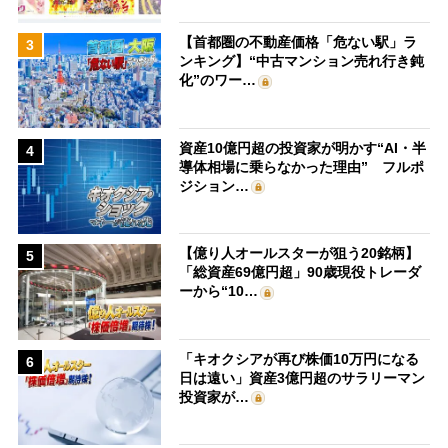
【首都圏の不動産価格「危ない駅」ラ
3
ンキング】“中古マンション売れ行き鈍
化”のワー…
資産10億円超の投資家が明かす“AI・半
4
導体相場に乗らなかった理由” フルポ
ジション…
【億り人オールスターが狙う20銘柄】
5
「総資産69億円超」90歳現役トレーダ
ーから“10…
「キオクシアが再び株価10万円になる
6
日は遠い」資産3億円超のサラリーマン
投資家が…