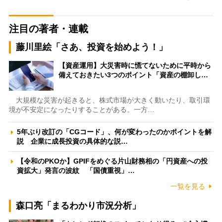
注目の著者・連載
藤川里絵「さあ、投資を始めよう！」
【資産運用】大災害時に慌てないために平時から
備えておきたい3つのポイント「資産の棚卸し…
大規模な災害が起きると、株式市場が大きく動いたり、取引環
境が不安定になったりすることがある。一方…
5年ぶり改訂の「CGコード」、何が変わったのかポイントを解
説 企業に成長投資の具体的な説…
【令和のPKOか】GPIFをめぐる片山財務相の「円資産への投
資拡大」発言の波紋 「国債重視」…
一覧を見る
森口亮「まるわかり市況分析」