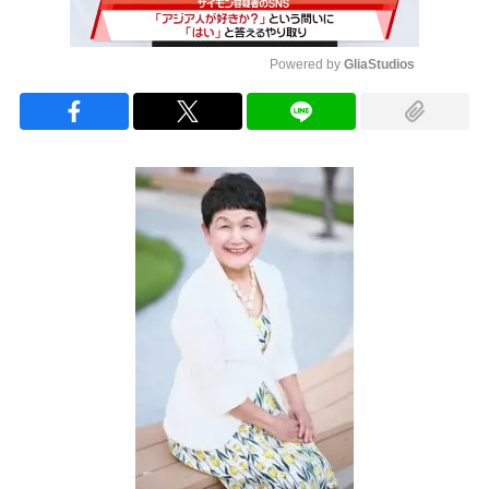
Powered by 
GliaStudios
Mute