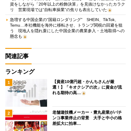
資をしながら「20年以上の粉飾決算」を見抜けなかったカラク
リ 営業現場では“自転車操業”の焦りも表出していた
急増する中国企業の“国籍ロンダリング” SHEIN、TikTok、
Temu…本社機能を海外に移転させ、トランプ関税の回避を狙
う 現地人を隠れ蓑にした中国企業の農業参入・土地取得への
懸念も
関連記事
ランキング
【資産10億円超・かんちさんが厳
1
選！】「キオクシアの次」に資金が流
れる期待の高…
老舗遊技機メーカー・豊丸産業がパチ
2
ンコ事業停止の背景 大手と中小の格
差拡大に拍車…