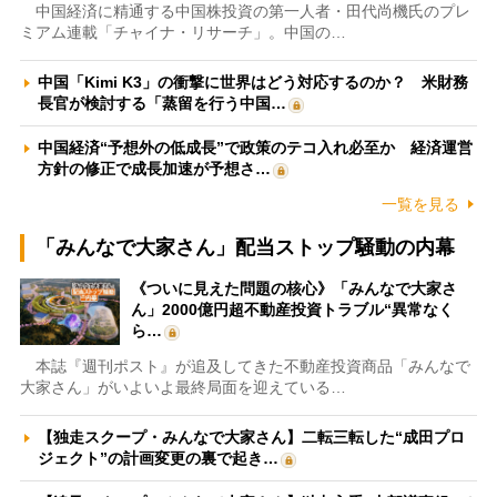
中国経済に精通する中国株投資の第一人者・田代尚機氏のプレ
ミアム連載「チャイナ・リサーチ」。中国の…
中国「Kimi K3」の衝撃に世界はどう対応するのか？ 米財務
長官が検討する「蒸留を行う中国…
中国経済“予想外の低成長”で政策のテコ入れ必至か 経済運営
方針の修正で成長加速が予想さ…
一覧を見る
「みんなで大家さん」配当ストップ騒動の内幕
《ついに見えた問題の核心》「みんなで大家さ
ん」2000億円超不動産投資トラブル“異常なく
ら…
本誌『週刊ポスト』が追及してきた不動産投資商品「みんなで
大家さん」がいよいよ最終局面を迎えている…
【独走スクープ・みんなで大家さん】二転三転した“成田プロ
ジェクト”の計画変更の裏で起き…