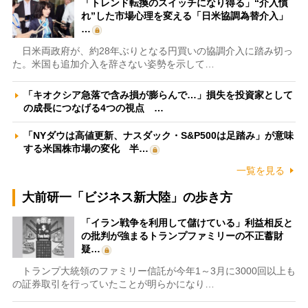
「トレンド転換のスイッチになり得る」“介入慣
れ”した市場心理を変える「日米協調為替介入」
…
日米両政府が、約28年ぶりとなる円買いの協調介入に踏み切っ
た。米国も追加介入を辞さない姿勢を示して…
「キオクシア急落で含み損が膨らんで…」損失を投資家として
の成長につなげる4つの視点 …
「NYダウは高値更新、ナスダック・S&P500は足踏み」が意味
する米国株市場の変化 半…
一覧を見る
大前研一「ビジネス新大陸」の歩き方
「イラン戦争を利用して儲けている」利益相反と
の批判が強まるトランプファミリーの不正蓄財
疑…
トランプ大統領のファミリー信託が今年1～3月に3000回以上も
の証券取引を行っていたことが明らかになり…