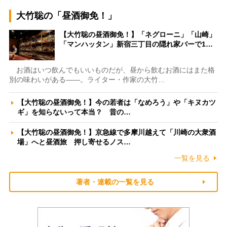
大竹聡の「昼酒御免！」
【大竹聡の昼酒御免！】「ネグローニ」「山崎」
「マンハッタン」新宿三丁目の隠れ家バーで1…
お酒はいつ飲んでもいいものだが、昼から飲むお酒にはまた格
別の味わいがある――。ライター・作家の大竹…
【大竹聡の昼酒御免！】今の若者は「なめろう」や「キヌカツ
ギ」を知らないって本当？ 昔の…
【大竹聡の昼酒御免！】京急線で多摩川越えて「川崎の大衆酒
場」へと昼酒旅 押し寄せるノス…
一覧を見る
著者・連載の一覧を見る