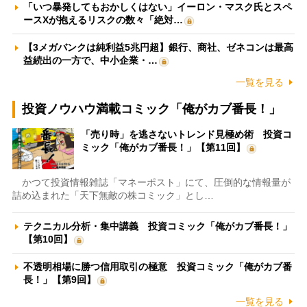
「いつ暴発してもおかしくはない」イーロン・マスク氏とスペ
ースXが抱えるリスクの数々「絶対…
【3メガバンクは純利益5兆円超】銀行、商社、ゼネコンは最高
益続出の一方で、中小企業・…
一覧を見る
投資ノウハウ満載コミック「俺がカブ番長！」
「売り時」を逃さないトレンド見極め術 投資コ
ミック「俺がカブ番長！」【第11回】
かつて投資情報雑誌「マネーポスト」にて、圧倒的な情報量が
詰め込まれた「天下無敵の株コミック」とし…
テクニカル分析・集中講義 投資コミック「俺がカブ番長！」
【第10回】
不透明相場に勝つ信用取引の極意 投資コミック「俺がカブ番
長！」【第9回】
一覧を見る