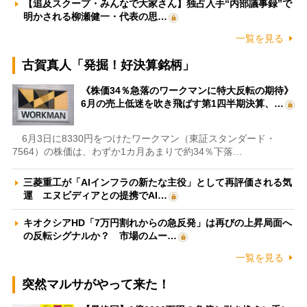
【追及スクープ・みんなで大家さん】独占入手“内部議事録”で
明かされる柳瀬健一・代表の思…
一覧を見る
古賀真人「発掘！好決算銘柄」
《株価34％急落のワークマンに特大反転の期待》
6月の売上低迷を吹き飛ばす第1四半期決算、…
6月3日に8330円をつけたワークマン（東証スタンダード・
7564）の株価は、わずか1カ月あまりで約34％下落…
三菱重工が「AIインフラの新たな主役」として再評価される気
運 エヌビディアとの提携でAI…
キオクシアHD「7万円割れからの急反発」は再びの上昇局面へ
の反転シグナルか？ 市場のムー…
一覧を見る
突然マルサがやって来た！