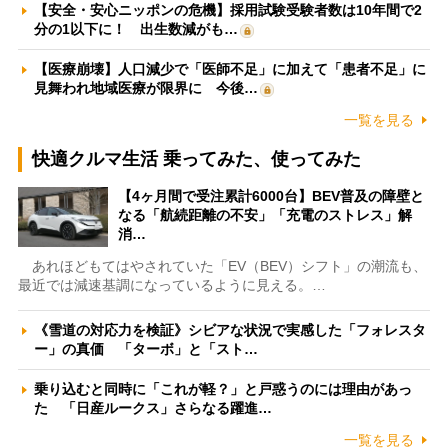
【安全・安心ニッポンの危機】採用試験受験者数は10年間で2
分の1以下に！ 出生数減がも…
【医療崩壊】人口減少で「医師不足」に加えて「患者不足」に
見舞われ地域医療が限界に 今後…
一覧を見る
快適クルマ生活 乗ってみた、使ってみた
【4ヶ月間で受注累計6000台】BEV普及の障壁と
なる「航続距離の不安」「充電のストレス」解
消…
あれほどもてはやされていた「EV（BEV）シフト」の潮流も、
最近では減速基調になっているように見える。…
《雪道の対応力を検証》シビアな状況で実感した「フォレスタ
ー」の真価 「ターボ」と「スト…
乗り込むと同時に「これが軽？」と戸惑うのには理由があっ
た 「日産ルークス」さらなる躍進…
一覧を見る