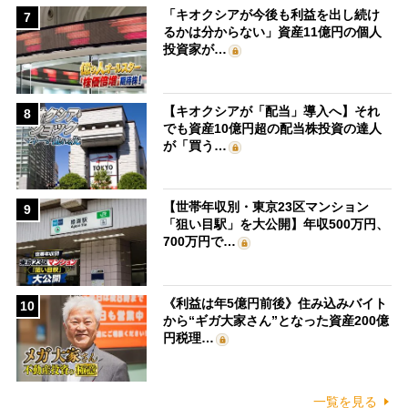
「キオクシアが今後も利益を出し続け
7
るかは分からない」資産11億円の個人
投資家が…
【キオクシアが「配当」導入へ】それ
8
でも資産10億円超の配当株投資の達人
が「買う…
【世帯年収別・東京23区マンション
9
「狙い目駅」を大公開】年収500万円、
700万円で…
《利益は年5億円前後》住み込みバイト
10
から“ギガ大家さん”となった資産200億
円税理…
一覧を見る