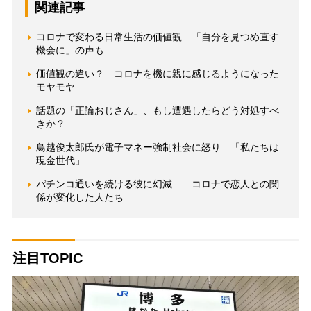
関連記事
コロナで変わる日常生活の価値観 「自分を見つめ直す
機会に」の声も
価値観の違い？ コロナを機に親に感じるようになった
モヤモヤ
話題の「正論おじさん」、もし遭遇したらどう対処すべ
きか？
鳥越俊太郎氏が電子マネー強制社会に怒り 「私たちは
現金世代」
パチンコ通いを続ける彼に幻滅… コロナで恋人との関
係が変化した人たち
注目TOPIC