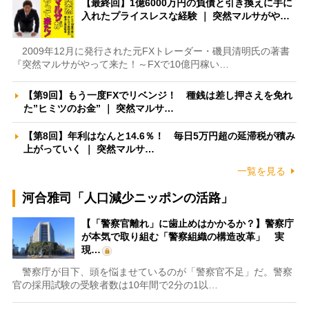
【最終回】1億6000万円の負債と引き換えに手に
入れたプライスレスな経験 ｜ 突然マルサがや…
2009年12月に発行された元FXトレーダー・磯貝清明氏の著書
『突然マルサがやって来た！～FXで10億円稼い…
【第9回】もう一度FXでリベンジ！ 種銭は差し押さえを免れ
た”ヒミツのお金” ｜ 突然マルサ…
【第8回】年利はなんと14.6％！ 毎日5万円超の延滞税が積み
上がっていく ｜ 突然マルサ…
一覧を見る
河合雅司「人口減少ニッポンの活路」
【「警察官離れ」に歯止めはかかるか？】警察庁
が本気で取り組む「警察組織の構造改革」 実
現…
警察庁が目下、頭を悩ませているのが「警察官不足」だ。警察
官の採用試験の受験者数は10年間で2分の1以…