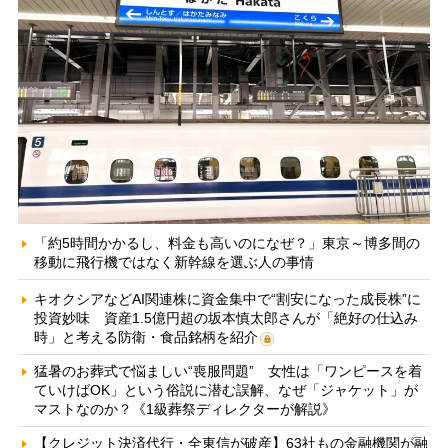
「約5時間かかるし、料金も高いのになぜ？」東京～博多間の
移動に飛行機ではなく新幹線を選ぶ人の事情
キオクシアなどAI関連株に資金集中で“割安になった成長株”に
投資妙味 資産1.5億円超の坂本慎太郎さんが「絶好の仕込み
時」と考える防衛・食品銘柄を紹介
猛暑のお葬式で悩ましい“喪服問題” 女性は「ワンピースを着
ていけばOK」という俗説に潜む誤解、なぜ「ジャケット」が
マストなのか？《1級葬祭ディレクターが解説》
【クレジット決済代行・全東信が破産】63社もの金融機関が融