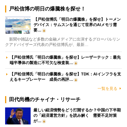
戸松信博の明日の爆騰株を探せ！
【戸松信博氏「明日の爆騰株」を探せ】トーメン
デバイス：サムスンを通じて世界のAIメモリ需
要…
新聞や雑誌など多数の金融メディアに出演するグローバルリン
クアドバイザーズ代表の戸松信博氏が、最新…
【戸松信博氏「明日の爆騰株」を探せ】レーザーテック：最先
端半導体の製造に不可欠な検査装…
【戸松信博氏「明日の爆騰株」を探せ】TDK：AIインフラを支
えるキープレーヤー 成長の再評…
一覧を見る
田代尚機のチャイナ・リサーチ
厳しい経済情勢をどう打開するか？中国の下半期
の「経済運営方針」を読み解く 需要不足対策
が…