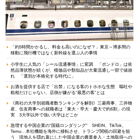
「約5時間かかるし、料金も高いのになぜ？」東京～博多間の
移動に飛行機ではなく新幹線を選ぶ人の事情
小学生に人気の「シール流通事情」に変調 「ボンドロ」は依
然品薄状態が続くが、模倣品や類似品が大量流通し一部で値崩
れ 「選別が本格化する時代に」
お酒を提供する店で「出禁」になる客のトホホな生態 嘔吐や
粗相だけじゃない、店側が嫌がる“最悪の客”とは
《商社の大学別就職者数ランキングを解剖》三菱商事、三井物
産、住友商事への就職者は「東大・早大・慶大で約6割」の現
実 3大学以外で強い大学はどこか
急増する中国企業の“国籍ロンダリング” SHEIN、TikTok、
Temu…本社機能を海外に移転させ、トランプ関税の回避を狙
う 現地人を隠れ蓑にした中国企業の農業参入・土地取得への