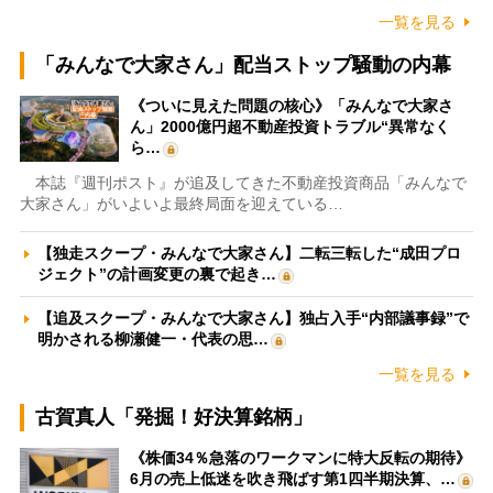
一覧を見る
「みんなで大家さん」配当ストップ騒動の内幕
《ついに見えた問題の核心》「みんなで大家さ
ん」2000億円超不動産投資トラブル“異常なく
ら…
本誌『週刊ポスト』が追及してきた不動産投資商品「みんなで
大家さん」がいよいよ最終局面を迎えている…
【独走スクープ・みんなで大家さん】二転三転した“成田プロ
ジェクト”の計画変更の裏で起き…
【追及スクープ・みんなで大家さん】独占入手“内部議事録”で
明かされる柳瀬健一・代表の思…
一覧を見る
古賀真人「発掘！好決算銘柄」
《株価34％急落のワークマンに特大反転の期待》
6月の売上低迷を吹き飛ばす第1四半期決算、…