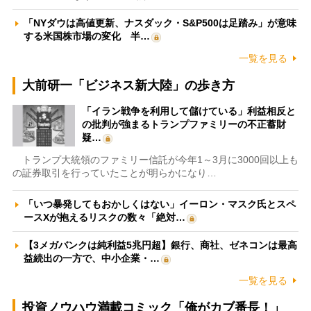
「NYダウは高値更新、ナスダック・S&P500は足踏み」が意味
する米国株市場の変化 半…
一覧を見る
大前研一「ビジネス新大陸」の歩き方
「イラン戦争を利用して儲けている」利益相反と
の批判が強まるトランプファミリーの不正蓄財
疑…
トランプ大統領のファミリー信託が今年1～3月に3000回以上も
の証券取引を行っていたことが明らかになり…
「いつ暴発してもおかしくはない」イーロン・マスク氏とスペ
ースXが抱えるリスクの数々「絶対…
【3メガバンクは純利益5兆円超】銀行、商社、ゼネコンは最高
益続出の一方で、中小企業・…
一覧を見る
投資ノウハウ満載コミック「俺がカブ番長！」