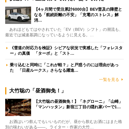
【4ヶ月間で受注累計6000台】BEV普及の障壁と
なる「航続距離の不安」「充電のストレス」解
消…
あれほどもてはやされていた「EV（BEV）シフト」の潮流も、
最近では減速基調になっているように見える。…
《雪道の対応力を検証》シビアな状況で実感した「フォレスタ
ー」の真価 「ターボ」と「スト…
乗り込むと同時に「これが軽？」と戸惑うのには理由があっ
た 「日産ルークス」さらなる躍進…
一覧を見る
大竹聡の「昼酒御免！」
【大竹聡の昼酒御免！】「ネグローニ」「山崎」
「マンハッタン」新宿三丁目の隠れ家バーで1…
お酒はいつ飲んでもいいものだが、昼から飲むお酒にはまた格
別の味わいがある――。ライター・作家の大竹…