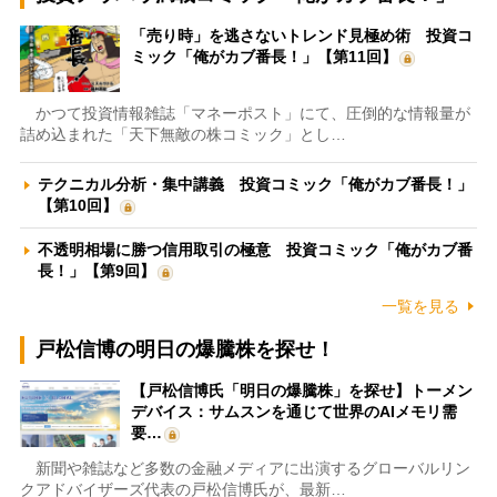
「売り時」を逃さないトレンド見極め術 投資コ
ミック「俺がカブ番長！」【第11回】
かつて投資情報雑誌「マネーポスト」にて、圧倒的な情報量が
詰め込まれた「天下無敵の株コミック」とし…
テクニカル分析・集中講義 投資コミック「俺がカブ番長！」
【第10回】
不透明相場に勝つ信用取引の極意 投資コミック「俺がカブ番
長！」【第9回】
一覧を見る
戸松信博の明日の爆騰株を探せ！
【戸松信博氏「明日の爆騰株」を探せ】トーメン
デバイス：サムスンを通じて世界のAIメモリ需
要…
新聞や雑誌など多数の金融メディアに出演するグローバルリン
クアドバイザーズ代表の戸松信博氏が、最新…