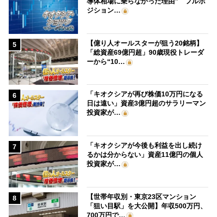
導体相場に乗らなかった理由” フルポ
ジション…
【億り人オールスターが狙う20銘柄】
5
「総資産69億円超」90歳現役トレーダ
ーから“10…
「キオクシアが再び株価10万円になる
6
日は遠い」資産3億円超のサラリーマン
投資家が…
「キオクシアが今後も利益を出し続け
7
るかは分からない」資産11億円の個人
投資家が…
【世帯年収別・東京23区マンション
8
「狙い目駅」を大公開】年収500万円、
700万円で…