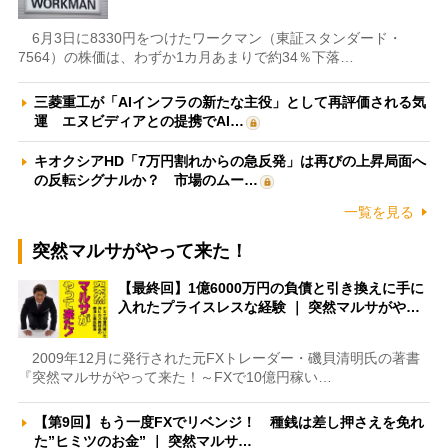
6月3日に8330円をつけたワークマン（東証スタンダード・
7564）の株価は、わずか1カ月あまりで約34％下落…
三菱重工が「AIインフラの新たな主役」として再評価される気
運 エヌビディアとの提携でAI…
キオクシアHD「7万円割れからの急反発」は再びの上昇局面へ
の反転シグナルか？ 市場のムー…
一覧を見る
突然マルサがやって来た！
【最終回】1億6000万円の負債と引き換えに手に
入れたプライスレスな経験 ｜ 突然マルサがや…
2009年12月に発行された元FXトレーダー・磯貝清明氏の著書
『突然マルサがやって来た！～FXで10億円稼い…
【第9回】もう一度FXでリベンジ！ 種銭は差し押さえを免れ
た”ヒミツのお金” ｜ 突然マルサ…