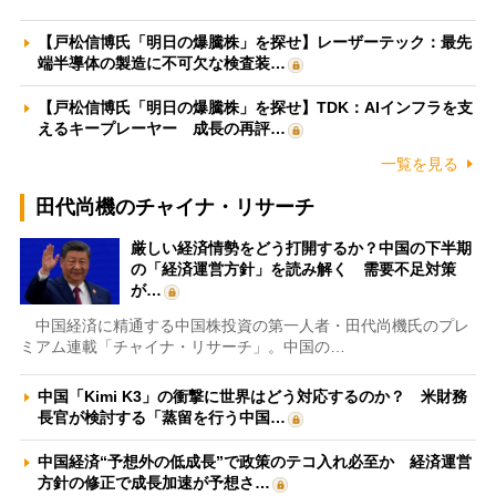
【戸松信博氏「明日の爆騰株」を探せ】レーザーテック：最先
端半導体の製造に不可欠な検査装…
【戸松信博氏「明日の爆騰株」を探せ】TDK：AIインフラを支
えるキープレーヤー 成長の再評…
一覧を見る
田代尚機のチャイナ・リサーチ
厳しい経済情勢をどう打開するか？中国の下半期
の「経済運営方針」を読み解く 需要不足対策
が…
中国経済に精通する中国株投資の第一人者・田代尚機氏のプレ
ミアム連載「チャイナ・リサーチ」。中国の…
中国「Kimi K3」の衝撃に世界はどう対応するのか？ 米財務
長官が検討する「蒸留を行う中国…
中国経済“予想外の低成長”で政策のテコ入れ必至か 経済運営
方針の修正で成長加速が予想さ…