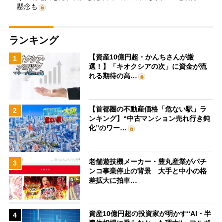
懸念も
ランキング
【資産10億円超・かんちさんが厳
1
選！】「キオクシアの次」に資金が流
れる期待の高…
【首都圏の不動産価格「危ない駅」ラ
2
ンキング】“中古マンション売れ行き鈍
化”のワー…
老舗遊技機メーカー・豊丸産業がパチ
3
ンコ事業停止の背景 大手と中小の格
差拡大に拍車…
資産10億円超の投資家が明かす“AI・半
4