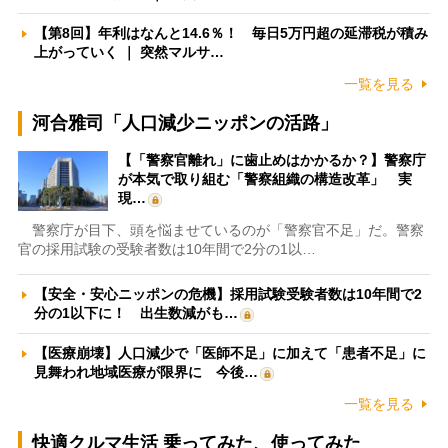
【第8回】年利はなんと14.6％！ 毎日5万円超の延滞税が積み
上がっていく ｜ 突然マルサ…
一覧を見る
河合雅司「人口減少ニッポンの活路」
【「警察官離れ」に歯止めはかかるか？】警察庁
が本気で取り組む「警察組織の構造改革」 実
現…
警察庁が目下、頭を悩ませているのが「警察官不足」だ。警察
官の採用試験の受験者数は10年間で2分の1以…
【安全・安心ニッポンの危機】採用試験受験者数は10年間で2
分の1以下に！ 出生数減がも…
【医療崩壊】人口減少で「医師不足」に加えて「患者不足」に
見舞われ地域医療が限界に 今後…
一覧を見る
快適クルマ生活 乗ってみた、使ってみた