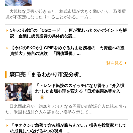
大規模な災害が起きると、株式市場が大きく動いたり、取引環
境が不安定になったりすることがある。一方…
5年ぶり改訂の「CGコード」、何が変わったのかポイントを解
説 企業に成長投資の具体的な説…
【令和のPKOか】GPIFをめぐる片山財務相の「円資産への投
資拡大」発言の波紋 「国債重視」…
一覧を見る
森口亮「まるわかり市況分析」
「トレンド転換のスイッチになり得る」“介入慣
れ”した市場心理を変える「日米協調為替介入」
…
日米両政府が、約28年ぶりとなる円買いの協調介入に踏み切っ
た。米国も追加介入を辞さない姿勢を示して…
「キオクシア急落で含み損が膨らんで…」損失を投資家として
の成長につなげる4つの視点 …