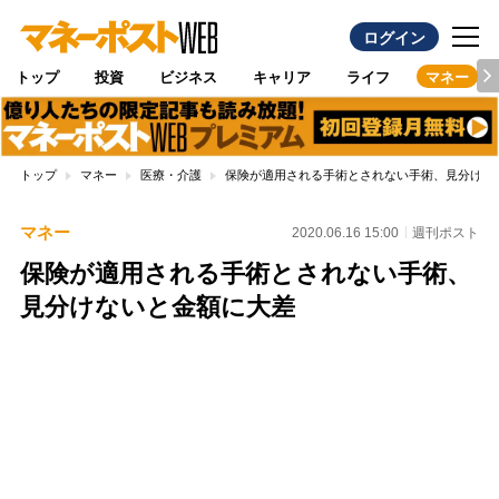
ログイン
トップ
投資
ビジネス
キャリア
ライフ
マネー
トップ
マネー
医療・介護
保険が適用される手術とされない手術、見分けな
マネー
2020.06.16 15:00
週刊ポスト
保険が適用される手術とされない手術、
見分けないと金額に大差
Loaded
:
89.01%
/
Unmute