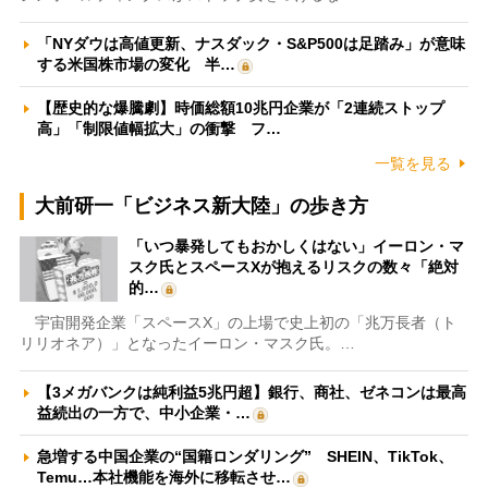
「NYダウは高値更新、ナスダック・S&P500は足踏み」が意味
する米国株市場の変化 半…
【歴史的な爆騰劇】時価総額10兆円企業が「2連続ストップ
高」「制限値幅拡大」の衝撃 フ…
一覧を見る
大前研一「ビジネス新大陸」の歩き方
「いつ暴発してもおかしくはない」イーロン・マ
スク氏とスペースXが抱えるリスクの数々「絶対
的…
宇宙開発企業「スペースX」の上場で史上初の「兆万長者（ト
リリオネア）」となったイーロン・マスク氏。…
【3メガバンクは純利益5兆円超】銀行、商社、ゼネコンは最高
益続出の一方で、中小企業・…
急増する中国企業の“国籍ロンダリング” SHEIN、TikTok、
Temu…本社機能を海外に移転させ…