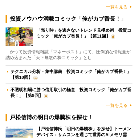
一覧を見る
投資ノウハウ満載コミック「俺がカブ番長！」
「売り時」を逃さないトレンド見極め術 投資コ
ミック「俺がカブ番長！」【第11回】
かつて投資情報雑誌「マネーポスト」にて、圧倒的な情報量が
詰め込まれた「天下無敵の株コミック」とし…
テクニカル分析・集中講義 投資コミック「俺がカブ番長！」
【第10回】
不透明相場に勝つ信用取引の極意 投資コミック「俺がカブ番
長！」【第9回】
一覧を見る
戸松信博の明日の爆騰株を探せ！
【戸松信博氏「明日の爆騰株」を探せ】トーメン
デバイス：サムスンを通じて世界のAIメモリ需