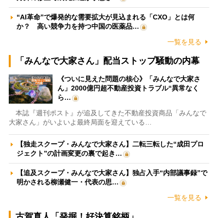
“AI革命”で爆発的な需要拡大が見込まれる「CXO」とは何
か？ 高い競争力を持つ中国の医薬品…
一覧を見る
「みんなで大家さん」配当ストップ騒動の内幕
《ついに見えた問題の核心》「みんなで大家さ
ん」2000億円超不動産投資トラブル“異常なく
ら…
本誌『週刊ポスト』が追及してきた不動産投資商品「みんなで
大家さん」がいよいよ最終局面を迎えている…
【独走スクープ・みんなで大家さん】二転三転した“成田プロ
ジェクト”の計画変更の裏で起き…
【追及スクープ・みんなで大家さん】独占入手“内部議事録”で
明かされる柳瀬健一・代表の思…
一覧を見る
古賀真人「発掘！好決算銘柄」