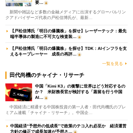
要…
新聞や雑誌など多数の金融メディアに出演するグローバルリン
クアドバイザーズ代表の戸松信博氏が、最新…
【戸松信博氏「明日の爆騰株」を探せ】レーザーテック：最先
端半導体の製造に不可欠な検査装…
【戸松信博氏「明日の爆騰株」を探せ】TDK：AIインフラを支
えるキープレーヤー 成長の再評…
一覧を見る
田代尚機のチャイナ・リサーチ
中国「Kimi K3」の衝撃に世界はどう対応するの
か？ 米財務長官が検討する「蒸留を行う中国
AI…
中国経済に精通する中国株投資の第一人者・田代尚機氏のプレ
ミアム連載「チャイナ・リサーチ」。中国企…
中国経済“予想外の低成長”で政策のテコ入れ必至か 経済運営
方針の修正で成長加速が予想さ…