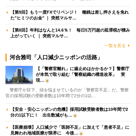
【第9回】もう一度FXでリベンジ！ 種銭は差し押さえを免れ
た”ヒミツのお金” ｜ 突然マルサ…
【第8回】年利はなんと14.6％！ 毎日5万円超の延滞税が積み
上がっていく ｜ 突然マルサ…
一覧を見る
河合雅司「人口減少ニッポンの活路」
【「警察官離れ」に歯止めはかかるか？】警察庁
が本気で取り組む「警察組織の構造改革」 実
現…
警察庁が目下、頭を悩ませているのが「警察官不足」だ。警察
官の採用試験の受験者数は10年間で2分の1以…
【安全・安心ニッポンの危機】採用試験受験者数は10年間で2
分の1以下に！ 出生数減がも…
【医療崩壊】人口減少で「医師不足」に加えて「患者不足」に
見舞われ地域医療が限界に 今後…