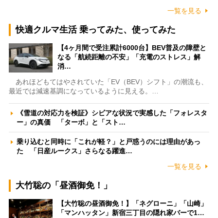
一覧を見る
快適クルマ生活 乗ってみた、使ってみた
【4ヶ月間で受注累計6000台】BEV普及の障壁と
なる「航続距離の不安」「充電のストレス」解
消…
あれほどもてはやされていた「EV（BEV）シフト」の潮流も、
最近では減速基調になっているように見える。…
《雪道の対応力を検証》シビアな状況で実感した「フォレスタ
ー」の真価 「ターボ」と「スト…
乗り込むと同時に「これが軽？」と戸惑うのには理由があっ
た 「日産ルークス」さらなる躍進…
一覧を見る
大竹聡の「昼酒御免！」
【大竹聡の昼酒御免！】「ネグローニ」「山崎」
「マンハッタン」新宿三丁目の隠れ家バーで1…