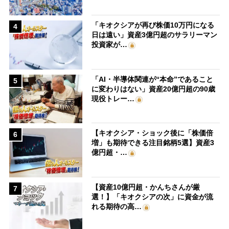
「キオクシアが再び株価10万円になる
4
日は遠い」資産3億円超のサラリーマン
投資家が…
「AI・半導体関連が“本命”であること
5
に変わりはない」資産20億円超の90歳
現役トレー…
【キオクシア・ショック後に「株価倍
6
増」も期待できる注目銘柄5選】資産3
億円超・…
【資産10億円超・かんちさんが厳
7
選！】「キオクシアの次」に資金が流
れる期待の高…