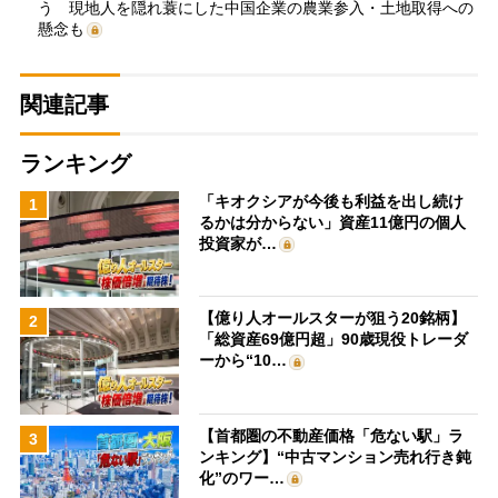
う 現地人を隠れ蓑にした中国企業の農業参入・土地取得への
懸念も
関連記事
ランキング
「キオクシアが今後も利益を出し続け
1
るかは分からない」資産11億円の個人
投資家が…
【億り人オールスターが狙う20銘柄】
2
「総資産69億円超」90歳現役トレーダ
ーから“10…
【首都圏の不動産価格「危ない駅」ラ
3
ンキング】“中古マンション売れ行き鈍
化”のワー…