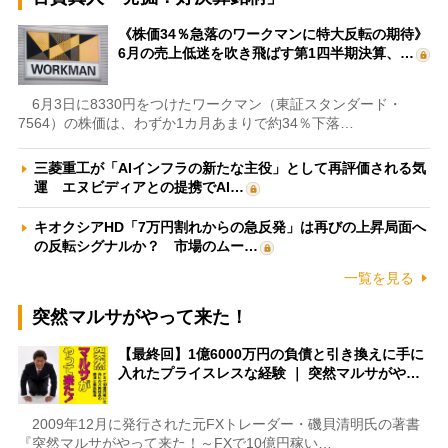
《株価34％急落のワークマンに特大反転の期待》
6月の売上低迷を吹き飛ばす第1四半期決算、…
6月3日に8330円をつけたワークマン（東証スタンダード・
7564）の株価は、わずか1カ月あまりで約34％下落…
三菱重工が「AIインフラの新たな主役」として再評価される気
運 エヌビディアとの提携でAI…
キオクシアHD「7万円割れからの急反発」は再びの上昇局面へ
の反転シグナルか？ 市場のムー…
一覧を見る
突然マルサがやって来た！
【最終回】1億6000万円の負債と引き換えに手に
入れたプライスレスな経験 ｜ 突然マルサがや…
2009年12月に発行された元FXトレーダー・磯貝清明氏の著書
『突然マルサがやって来た！～FXで10億円稼い…