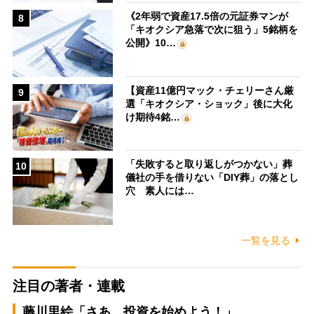
《2年弱で資産17.5倍の元証券マンが
8
「キオクシア急落で次に狙う」5銘柄を
公開》10…
【資産11億円マック・チェリーさん厳
9
選「キオクシア・ショック」後に大化
け期待4銘…
「失敗すると取り返しがつかない」葬
10
儀社の手を借りない「DIY葬」の落とし
穴 素人には…
一覧を見る
注目の著者・連載
藤川里絵「さあ、投資を始めよう！」