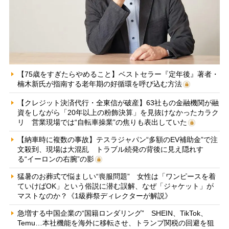
【75歳をすぎたらやめること】ベストセラー『定年後』著者・
楠木新氏が指南する老年期の好循環を呼び込む方法
【クレジット決済代行・全東信が破産】63社もの金融機関が融
資をしながら「20年以上の粉飾決算」を見抜けなかったカラク
リ 営業現場では“自転車操業”の焦りも表出していた
【納車時に複数の事故】テスラジャパン“多額のEV補助金”で注
文殺到、現場は大混乱 トラブル続発の背後に見え隠れす
る“イーロンの右腕”の影
猛暑のお葬式で悩ましい“喪服問題” 女性は「ワンピースを着
ていけばOK」という俗説に潜む誤解、なぜ「ジャケット」が
マストなのか？《1級葬祭ディレクターが解説》
急増する中国企業の“国籍ロンダリング” SHEIN、TikTok、
Temu…本社機能を海外に移転させ、トランプ関税の回避を狙