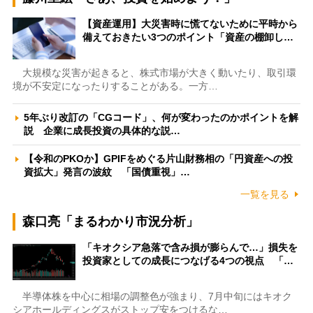
【資産運用】大災害時に慌てないために平時から
備えておきたい3つのポイント「資産の棚卸し…
大規模な災害が起きると、株式市場が大きく動いたり、取引環
境が不安定になったりすることがある。一方…
5年ぶり改訂の「CGコード」、何が変わったのかポイントを解
説 企業に成長投資の具体的な説…
【令和のPKOか】GPIFをめぐる片山財務相の「円資産への投
資拡大」発言の波紋 「国債重視」…
一覧を見る
森口亮「まるわかり市況分析」
「キオクシア急落で含み損が膨らんで…」損失を
投資家としての成長につなげる4つの視点 「…
半導体株を中心に相場の調整色が強まり、7月中旬にはキオク
シアホールディングスがストップ安をつけるな…