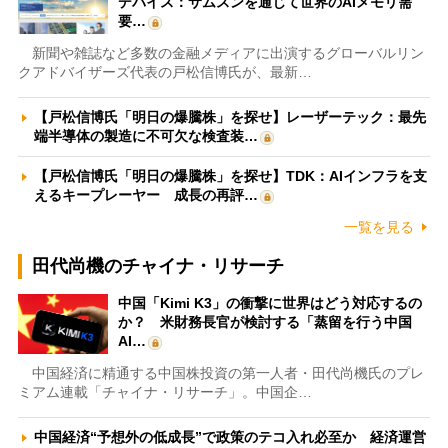
デバイス：サムスンを通じて世界のAIメモリ需
要…
新聞や雑誌など多数の金融メディアに出演するグローバルリン
クアドバイザーズ代表の戸松信博氏が、最新…
【戸松信博氏「明日の爆騰株」を探せ】レーザーテック：最先
端半導体の製造に不可欠な検査装…
【戸松信博氏「明日の爆騰株」を探せ】TDK：AIインフラを支
えるキープレーヤー 成長の再評…
一覧を見る
田代尚機のチャイナ・リサーチ
中国「Kimi K3」の衝撃に世界はどう対応するの
か？ 米財務長官が検討する「蒸留を行う中国
AI…
中国経済に精通する中国株投資の第一人者・田代尚機氏のプレ
ミアム連載「チャイナ・リサーチ」。中国企…
中国経済“予想外の低成長”で政策のテコ入れ必至か 経済運営