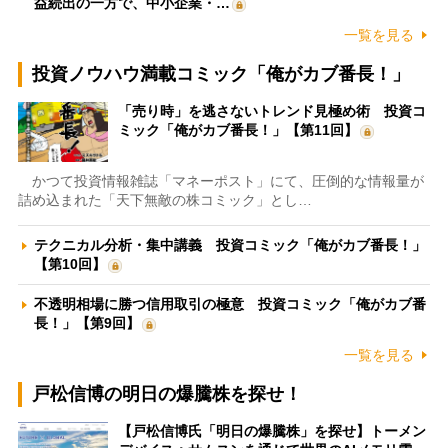
益続出の一方で、中小企業・…
一覧を見る
投資ノウハウ満載コミック「俺がカブ番長！」
「売り時」を逃さないトレンド見極め術 投資コ
ミック「俺がカブ番長！」【第11回】
かつて投資情報雑誌「マネーポスト」にて、圧倒的な情報量が
詰め込まれた「天下無敵の株コミック」とし…
テクニカル分析・集中講義 投資コミック「俺がカブ番長！」
【第10回】
不透明相場に勝つ信用取引の極意 投資コミック「俺がカブ番
長！」【第9回】
一覧を見る
戸松信博の明日の爆騰株を探せ！
【戸松信博氏「明日の爆騰株」を探せ】トーメン