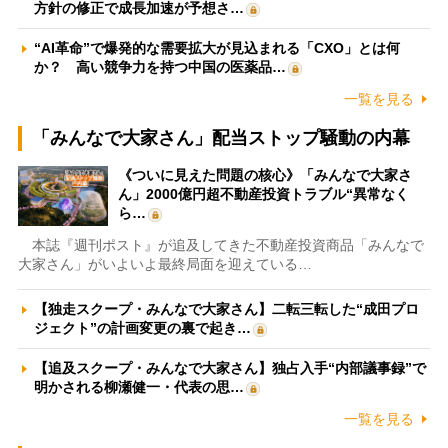
方針の修正で成長加速が予想さ…
“AI革命”で爆発的な需要拡大が見込まれる「CXO」とは何
か？ 高い競争力を持つ中国の医薬品…
一覧を見る
「みんなで大家さん」配当ストップ騒動の内幕
《ついに見えた問題の核心》「みんなで大家さ
ん」2000億円超不動産投資トラブル“異常なく
ら…
本誌『週刊ポスト』が追及してきた不動産投資商品「みんなで
大家さん」がいよいよ最終局面を迎えている…
【独走スクープ・みんなで大家さん】二転三転した“成田プロ
ジェクト”の計画変更の裏で起き…
【追及スクープ・みんなで大家さん】独占入手“内部議事録”で
明かされる柳瀬健一・代表の思…
一覧を見る