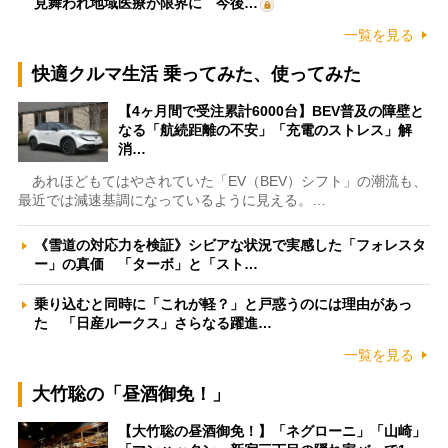
見舞われ地域医療が限界に 今後…
一覧を見る
快適クルマ生活 乗ってみた、使ってみた
【4ヶ月間で受注累計6000台】BEV普及の障壁と
なる「航続距離の不安」「充電のストレス」解
消…
あれほどもてはやされていた「EV（BEV）シフト」の潮流も、
最近では減速基調になっているように見える。…
《雪道の対応力を検証》シビアな状況で実感した「フォレスタ
ー」の真価 「ターボ」と「スト…
乗り込むと同時に「これが軽？」と戸惑うのには理由があっ
た 「日産ルークス」さらなる躍進…
一覧を見る
大竹聡の「昼酒御免！」
【大竹聡の昼酒御免！】「ネグローニ」「山崎」