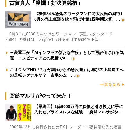
古賀真人「発掘！好決算銘柄」
《株価34％急落のワークマンに特大反転の期待》
6月の売上低迷を吹き飛ばす第1四半期決算、…
6月3日に8330円をつけたワークマン（東証スタンダード・
7564）の株価は、わずか1カ月あまりで約34％下落…
三菱重工が「AIインフラの新たな主役」として再評価される気
運 エヌビディアとの提携でAI…
キオクシアHD「7万円割れからの急反発」は再びの上昇局面へ
の反転シグナルか？ 市場のムー…
一覧を見る
突然マルサがやって来た！
【最終回】1億6000万円の負債と引き換えに手に
入れたプライスレスな経験 ｜ 突然マルサがや…
2009年12月に発行された元FXトレーダー・磯貝清明氏の著書