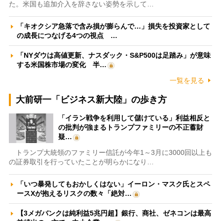
た。米国も追加介入を辞さない姿勢を示して…
「キオクシア急落で含み損が膨らんで…」損失を投資家として
の成長につなげる4つの視点 …
「NYダウは高値更新、ナスダック・S&P500は足踏み」が意味
する米国株市場の変化 半…
一覧を見る
大前研一「ビジネス新大陸」の歩き方
「イラン戦争を利用して儲けている」利益相反と
の批判が強まるトランプファミリーの不正蓄財
疑…
トランプ大統領のファミリー信託が今年1～3月に3000回以上も
の証券取引を行っていたことが明らかになり…
「いつ暴発してもおかしくはない」イーロン・マスク氏とスペ
ースXが抱えるリスクの数々「絶対…
【3メガバンクは純利益5兆円超】銀行、商社、ゼネコンは最高