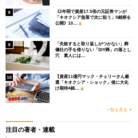
《2年弱で資産17.5倍の元証券マンが
8
「キオクシア急落で次に狙う」5銘柄を
公開》10…
「失敗すると取り返しがつかない」葬
9
儀社の手を借りない「DIY葬」の落とし
穴 素人には…
【資産11億円マック・チェリーさん厳
10
選「キオクシア・ショック」後に大化
け期待4銘…
一覧を見る
注目の著者・連載