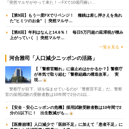
『突然マルサがやって来た！～FXで10億円稼い…
【第9回】もう一度FXでリベンジ！ 種銭は差し押さえを免れ
た”ヒミツのお金” ｜ 突然マルサ…
【第8回】年利はなんと14.6％！ 毎日5万円超の延滞税が積み
上がっていく ｜ 突然マルサ…
一覧を見る
河合雅司「人口減少ニッポンの活路」
【「警察官離れ」に歯止めはかかるか？】警察庁
が本気で取り組む「警察組織の構造改革」 実
現…
警察庁が目下、頭を悩ませているのが「警察官不足」だ。警察
官の採用試験の受験者数は10年間で2分の1以…
【安全・安心ニッポンの危機】採用試験受験者数は10年間で2
分の1以下に！ 出生数減がも…
【医療崩壊】人口減少で「医師不足」に加えて「患者不足」に