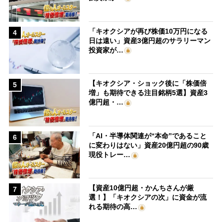
「キオクシアが再び株価10万円になる
4
日は遠い」資産3億円超のサラリーマン
投資家が…
【キオクシア・ショック後に「株価倍
5
増」も期待できる注目銘柄5選】資産3
億円超・…
「AI・半導体関連が“本命”であること
6
に変わりはない」資産20億円超の90歳
現役トレー…
【資産10億円超・かんちさんが厳
7
選！】「キオクシアの次」に資金が流
れる期待の高…