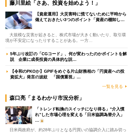
藤川里絵「さあ、投資を始めよう！」
【資産運用】大災害時に慌てないために平時から
備えておきたい3つのポイント「資産の棚卸し…
大規模な災害が起きると、株式市場が大きく動いたり、取引環
境が不安定になったりすることがある。一方…
5年ぶり改訂の「CGコード」、何が変わったのかポイントを解
説 企業に成長投資の具体的な説…
【令和のPKOか】GPIFをめぐる片山財務相の「円資産への投
資拡大」発言の波紋 「国債重視」…
一覧を見る
森口亮「まるわかり市況分析」
「トレンド転換のスイッチになり得る」“介入慣
れ”した市場心理を変える「日米協調為替介入」
…
日米両政府が、約28年ぶりとなる円買いの協調介入に踏み切っ