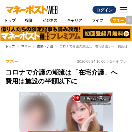
ログイン
トップ
投資
ビジネス
キャリア
ライフ
マネー
トップ
マネー
医療・介護
コロナで介護の潮流は「在宅介護」へ 費用は施
マネー
2020.06.24 16:00
女性セブン
コロナで介護の潮流は「在宅介護」へ
費用は施設の半額以下に
もっと見る
arrow_forward_ios