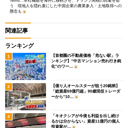
Temu…本社機能を海外に移転させ、トランプ関税の回避を狙
う 現地人を隠れ蓑にした中国企業の農業参入・土地取得への
懸念も
関連記事
ランキング
【首都圏の不動産価格「危ない駅」ラ
1
ンキング】“中古マンション売れ行き鈍
化”のワー…
【億り人オールスターが狙う20銘柄】
2
「総資産69億円超」90歳現役トレーダ
ーから“10…
「キオクシアが今後も利益を出し続け
3
るかは分からない」資産11億円の個人
投資家が…