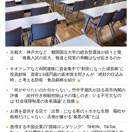
京都大・神戸大など、難関国立大学の総合型選抜が続々と廃
止 「推薦入試の拡大」報道と現実の乖離はなぜ起きるのか
キオクシアなどAI関連株に資金集中で“割安になった成長株”に
投資妙味 資産1.5億円超の坂本慎太郎さんが「絶好の仕込み
時」と考える防衛・食品銘柄を紹介
「何がやりたいのか分からない」竹中平蔵氏が語る高市内閣の
評価 「給付付き税額控除はその場しのぎ」いま不可欠なの
は“社会保障制度の改革議論”と指摘
お酒を提供する店で「出禁」になる客のトホホな生態 嘔吐や
粗相だけじゃない、店側が嫌がる“最悪の客”とは
急増する中国企業の“国籍ロンダリング” SHEIN、TikTok、