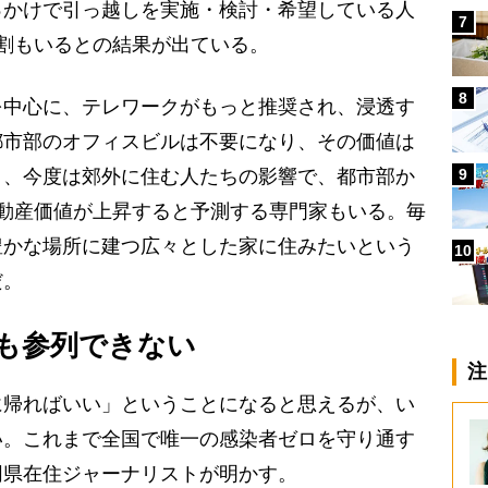
っかけで引っ越しを実施・検討・希望している人
7
割もいるとの結果が出ている。
8
中心に、テレワークがもっと推奨され、浸透す
都市部のオフィスビルは不要になり、その価値は
9
と、今度は郊外に住む人たちの影響で、都市部か
の不動産価値が上昇すると予測する専門家もいる。毎
豊かな場所に建つ広々とした家に住みたいという
10
だ。
も参列できない
注
帰ればいい」ということになると思えるが、い
い。これまで全国で唯一の感染者ゼロを守り通す
同県在住ジャーナリストが明かす。