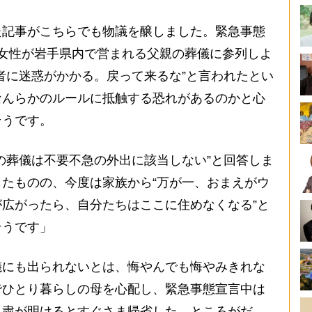
た記事がこちらでも物議を醸しました。緊急事態
女性が岩手県内で営まれる父親の葬儀に参列しよ
者に迷惑がかかる。戻って来るな”と言われたとい
なんらかのルールに抵触する恐れがあるのかと心
そうです。
の葬儀は不要不急の外出に該当しない”と回答しま
たものの、今度は家族から“万が一、おまえがウ
広がったら、自分たちはここに住めなくなる”と
そうです」
にも出られないとは、悔やんでも悔やみきれな
でひとり暮らしの母を心配し、緊急事態宣言中は
自粛が明けるとすぐさま帰省した。ところがだ。