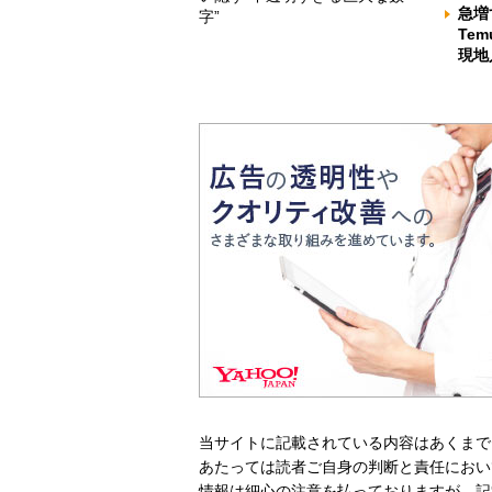
急増
字”
Te
現地
当サイトに記載されている内容はあくまで
あたっては読者ご自身の判断と責任におい
情報は細心の注意を払っておりますが、記