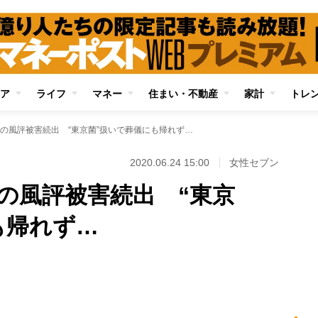
ア
ライフ
マネー
住まい・不動産
家計
トレ
の風評被害続出 “東京菌”扱いで葬儀にも帰れず…
2020.06.24 15:00
女性セブン
の風評被害続出 “東京
も帰れず…
Loaded
:
87.51%
/