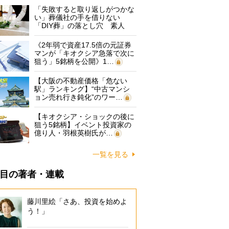
「失敗すると取り返しがつかな
い」葬儀社の手を借りない
「DIY葬」の落とし穴 素人
に…
《2年弱で資産17.5倍の元証券
マンが「キオクシア急落で次に
狙う」5銘柄を公開》1…
【大阪の不動産価格「危ない
駅」ランキング】“中古マンシ
ョン売れ行き鈍化”のワー…
【キオクシア・ショックの後に
狙う5銘柄】イベント投資家の
億り人・羽根英樹氏が…
一覧を見る
目の著者・連載
藤川里絵「さあ、投資を始めよ
う！」