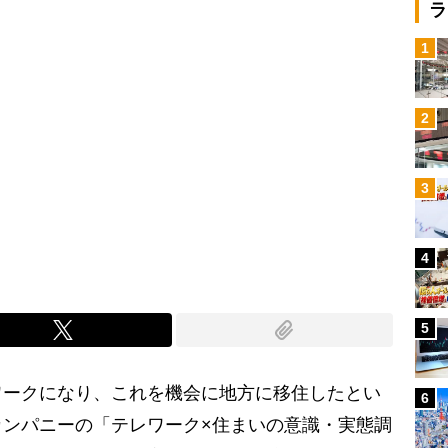
ラ
1
2
3
4
5
ークになり、これを機会に地方に移住したとい
6
カンパニーの「テレワーク×住まいの意識・実態調