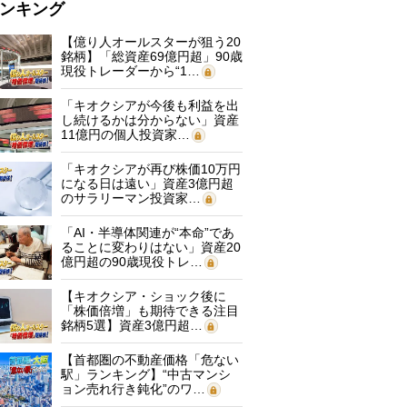
ンキング
【億り人オールスターが狙う20
銘柄】「総資産69億円超」90歳
現役トレーダーから“1…
「キオクシアが今後も利益を出
し続けるかは分からない」資産
11億円の個人投資家…
「キオクシアが再び株価10万円
になる日は遠い」資産3億円超
のサラリーマン投資家…
「AI・半導体関連が“本命”であ
ることに変わりはない」資産20
億円超の90歳現役トレ…
【キオクシア・ショック後に
「株価倍増」も期待できる注目
銘柄5選】資産3億円超…
【首都圏の不動産価格「危ない
駅」ランキング】“中古マンシ
ョン売れ行き鈍化”のワ…