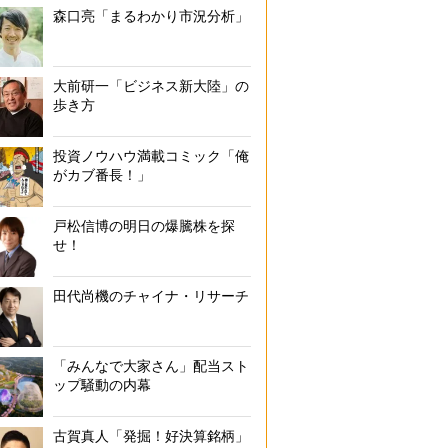
森口亮「まるわかり市況分析」
大前研一「ビジネス新大陸」の
歩き方
投資ノウハウ満載コミック「俺
がカブ番長！」
戸松信博の明日の爆騰株を探
せ！
田代尚機のチャイナ・リサーチ
「みんなで大家さん」配当スト
ップ騒動の内幕
古賀真人「発掘！好決算銘柄」