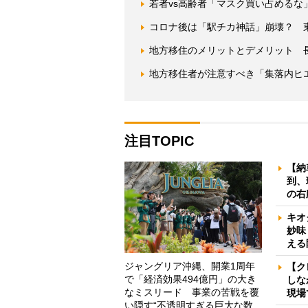
若者vs高齢者「マスク買い占めるな
コロナ後は「駅チカ神話」崩壊？ 東
地方移住のメリットとデメリット 長
地方移住者が注意すべき「集落内ヒ
注目TOPIC
【納
到、
の右
キオ
妙味
える
ジャングリア沖縄、開業1周年
【ク
で「経済効果494億円」の大き
しな
なミスリード 事業の苦戦を覆
現場
い隠す“不透明すぎる巨大な数