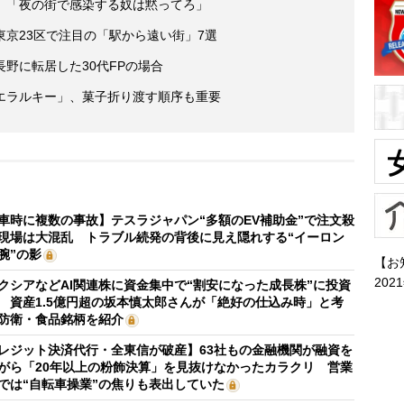
」「夜の街で感染する奴は黙ってろ」
京23区で注目の「駅から遠い街」7選
野に転居した30代FPの場合
エラルキー」、菓子折り渡す順序も重要
車時に複数の事故】テスラジャパン“多額のEV補助金”で注文殺
現場は大混乱 トラブル続発の背後に見え隠れする“イーロン
腕”の影
【お
202
クシアなどAI関連株に資金集中で“割安になった成長株”に投資
 資産1.5億円超の坂本慎太郎さんが「絶好の仕込み時」と考
防衛・食品銘柄を紹介
レジット決済代行・全東信が破産】63社もの金融機関が融資を
がら「20年以上の粉飾決算」を見抜けなかったカラクリ 営業
では“自転車操業”の焦りも表出していた