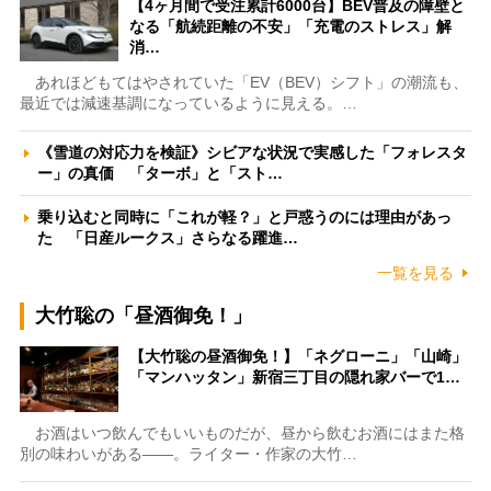
【4ヶ月間で受注累計6000台】BEV普及の障壁と
なる「航続距離の不安」「充電のストレス」解
消…
あれほどもてはやされていた「EV（BEV）シフト」の潮流も、
最近では減速基調になっているように見える。…
《雪道の対応力を検証》シビアな状況で実感した「フォレスタ
ー」の真価 「ターボ」と「スト…
乗り込むと同時に「これが軽？」と戸惑うのには理由があっ
た 「日産ルークス」さらなる躍進…
一覧を見る
大竹聡の「昼酒御免！」
【大竹聡の昼酒御免！】「ネグローニ」「山崎」
「マンハッタン」新宿三丁目の隠れ家バーで1…
お酒はいつ飲んでもいいものだが、昼から飲むお酒にはまた格
別の味わいがある――。ライター・作家の大竹…