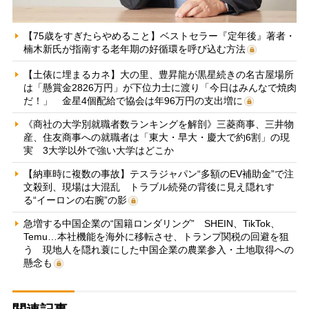
【75歳をすぎたらやめること】ベストセラー『定年後』著者・
楠木新氏が指南する老年期の好循環を呼び込む方法
【土俵に埋まるカネ】大の里、豊昇龍が黒星続きの名古屋場所
は「懸賞金2826万円」が下位力士に渡り「今日はみんなで焼肉
だ！」 金星4個配給で協会は年96万円の支出増に
《商社の大学別就職者数ランキングを解剖》三菱商事、三井物
産、住友商事への就職者は「東大・早大・慶大で約6割」の現
実 3大学以外で強い大学はどこか
【納車時に複数の事故】テスラジャパン“多額のEV補助金”で注
文殺到、現場は大混乱 トラブル続発の背後に見え隠れす
る“イーロンの右腕”の影
急増する中国企業の“国籍ロンダリング” SHEIN、TikTok、
Temu…本社機能を海外に移転させ、トランプ関税の回避を狙
う 現地人を隠れ蓑にした中国企業の農業参入・土地取得への
懸念も