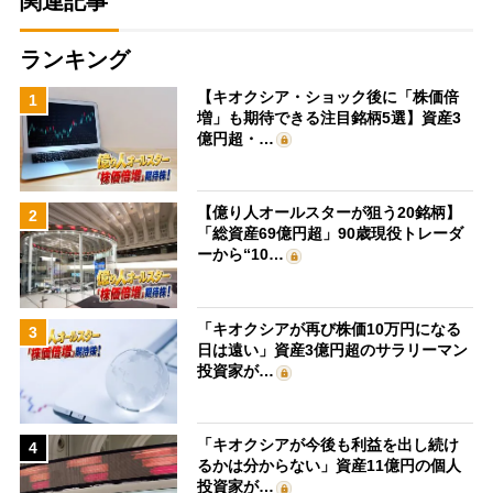
関連記事
ランキング
【キオクシア・ショック後に「株価倍
1
増」も期待できる注目銘柄5選】資産3
億円超・…
【億り人オールスターが狙う20銘柄】
2
「総資産69億円超」90歳現役トレーダ
ーから“10…
「キオクシアが再び株価10万円になる
3
日は遠い」資産3億円超のサラリーマン
投資家が…
「キオクシアが今後も利益を出し続け
4
るかは分からない」資産11億円の個人
投資家が…