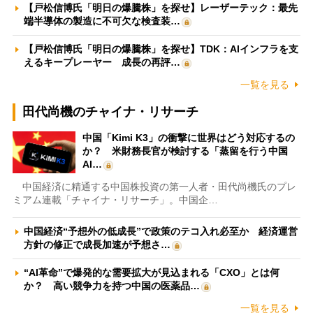
【戸松信博氏「明日の爆騰株」を探せ】レーザーテック：最先
端半導体の製造に不可欠な検査装…
【戸松信博氏「明日の爆騰株」を探せ】TDK：AIインフラを支
えるキープレーヤー 成長の再評…
一覧を見る
田代尚機のチャイナ・リサーチ
中国「Kimi K3」の衝撃に世界はどう対応するの
か？ 米財務長官が検討する「蒸留を行う中国
AI…
中国経済に精通する中国株投資の第一人者・田代尚機氏のプレ
ミアム連載「チャイナ・リサーチ」。中国企…
中国経済“予想外の低成長”で政策のテコ入れ必至か 経済運営
方針の修正で成長加速が予想さ…
“AI革命”で爆発的な需要拡大が見込まれる「CXO」とは何
か？ 高い競争力を持つ中国の医薬品…
一覧を見る