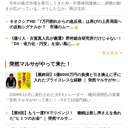
今年の株式市場を牽引してきたAI・半導体関連株に、調整の動
きが広がっている。そうしたなか、再び注目…
キオクシアHD「7万円割れからの急反発」は再びの上昇局面へ
の反転シグナルか？ 市場のムー…
《億り人・古賀真人氏が厳選》野村総合研究所だけじゃない！
「DX・省力化・円安」を追い風に…
一覧を見る
突然マルサがやって来た！
【最終回】1億6000万円の負債と引き換えに手に
入れたプライスレスな経験 ｜ 突然マルサがや…
2009年12月に発行された元FXトレーダー・磯貝清明氏の著書
『突然マルサがやって来た！～FXで10億円稼い…
【第9回】もう一度FXでリベンジ！ 種銭は差し押さえを免れ
た”ヒミツのお金” ｜ 突然マルサ…