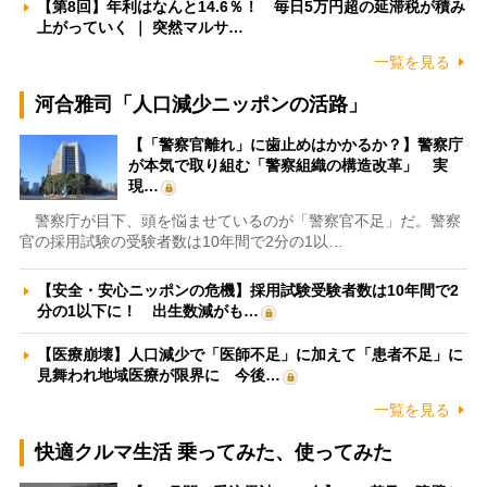
【第8回】年利はなんと14.6％！ 毎日5万円超の延滞税が積み
上がっていく ｜ 突然マルサ…
一覧を見る
河合雅司「人口減少ニッポンの活路」
【「警察官離れ」に歯止めはかかるか？】警察庁
が本気で取り組む「警察組織の構造改革」 実
現…
警察庁が目下、頭を悩ませているのが「警察官不足」だ。警察
官の採用試験の受験者数は10年間で2分の1以…
【安全・安心ニッポンの危機】採用試験受験者数は10年間で2
分の1以下に！ 出生数減がも…
【医療崩壊】人口減少で「医師不足」に加えて「患者不足」に
見舞われ地域医療が限界に 今後…
一覧を見る
快適クルマ生活 乗ってみた、使ってみた