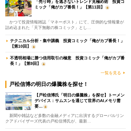
「売り時」を逃さないトレンド見極め術 投資コ
ミック「俺がカブ番長！」【第11回】
かつて投資情報雑誌「マネーポスト」にて、圧倒的な情報量が
詰め込まれた「天下無敵の株コミック」とし…
テクニカル分析・集中講義 投資コミック「俺がカブ番長！」
【第10回】
不透明相場に勝つ信用取引の極意 投資コミック「俺がカブ番
長！」【第9回】
一覧を見る
戸松信博の明日の爆騰株を探せ！
【戸松信博氏「明日の爆騰株」を探せ】トーメン
デバイス：サムスンを通じて世界のAIメモリ需
要…
新聞や雑誌など多数の金融メディアに出演するグローバルリン
クアドバイザーズ代表の戸松信博氏が、最新…