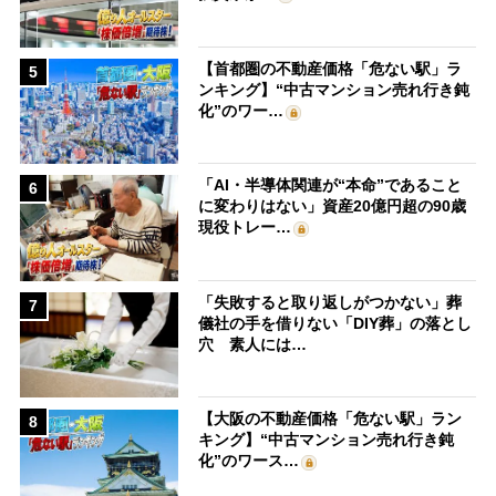
【首都圏の不動産価格「危ない駅」ラ
5
ンキング】“中古マンション売れ行き鈍
化”のワー…
「AI・半導体関連が“本命”であること
6
に変わりはない」資産20億円超の90歳
現役トレー…
「失敗すると取り返しがつかない」葬
7
儀社の手を借りない「DIY葬」の落とし
穴 素人には…
【大阪の不動産価格「危ない駅」ラン
8
キング】“中古マンション売れ行き鈍
化”のワース…