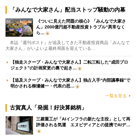
「みんなで大家さん」配当ストップ騒動の内幕
《ついに見えた問題の核心》「みんなで大家さ
ん」2000億円超不動産投資トラブル“異常なく
ら…
本誌『週刊ポスト』が追及してきた不動産投資商品「みんなで
大家さん」がいよいよ最終局面を迎えている…
【独走スクープ・みんなで大家さん】二転三転した“成田プロ
ジェクト”の計画変更の裏で起き…
【追及スクープ・みんなで大家さん】独占入手“内部議事録”で
明かされる柳瀬健一・代表の思…
一覧を見る
古賀真人「発掘！好決算銘柄」
三菱重工が「AIインフラの新たな主役」として再
評価される気運 エヌビディアとの提携でAIデ…