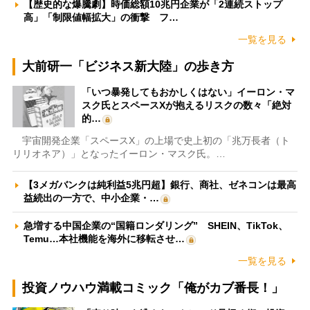
【歴史的な爆騰劇】時価総額10兆円企業が「2連続ストップ
高」「制限値幅拡大」の衝撃 フ…
一覧を見る
大前研一「ビジネス新大陸」の歩き方
「いつ暴発してもおかしくはない」イーロン・マ
スク氏とスペースXが抱えるリスクの数々「絶対
的…
宇宙開発企業「スペースX」の上場で史上初の「兆万長者（ト
リリオネア）」となったイーロン・マスク氏。…
【3メガバンクは純利益5兆円超】銀行、商社、ゼネコンは最高
益続出の一方で、中小企業・…
急増する中国企業の“国籍ロンダリング” SHEIN、TikTok、
Temu…本社機能を海外に移転させ…
一覧を見る
投資ノウハウ満載コミック「俺がカブ番長！」