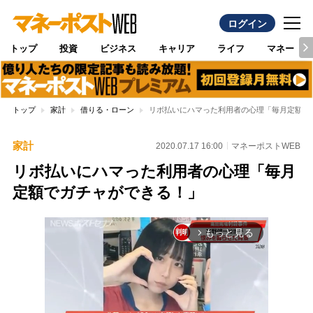
ログイン
トップ
投資
ビジネス
キャリア
ライフ
マネー
トップ
家計
借りる・ローン
リボ払いにハマった利用者の心理「毎月定額で
家計
2020.07.17 16:00
マネーポストWEB
リボ払いにハマった利用者の心理「毎月
定額でガチャができる！」
もっと見る
arrow_forward_ios