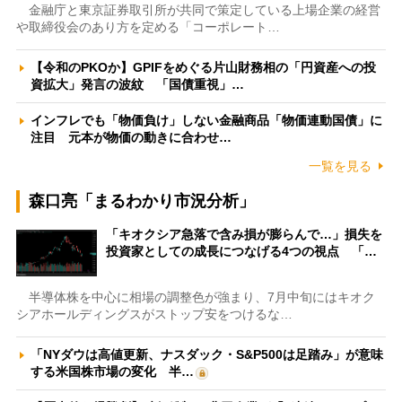
金融庁と東京証券取引所が共同で策定している上場企業の経営
や取締役会のあり方を定める「コーポレート…
【令和のPKOか】GPIFをめぐる片山財務相の「円資産への投
資拡大」発言の波紋 「国債重視」…
インフレでも「物価負け」しない金融商品「物価連動国債」に
注目 元本が物価の動きに合わせ…
一覧を見る
森口亮「まるわかり市況分析」
「キオクシア急落で含み損が膨らんで…」損失を
投資家としての成長につなげる4つの視点 「…
半導体株を中心に相場の調整色が強まり、7月中旬にはキオク
シアホールディングスがストップ安をつけるな…
「NYダウは高値更新、ナスダック・S&P500は足踏み」が意味
する米国株市場の変化 半…