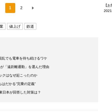
【お
1
2
202
業
値上げ
鉄道
混乱でも電車を待ち続けるワケ
ちが「遠距離通勤」を選んだ理由
ックはなぜ起こったのか
はだかる“完乗の定義”
R東日本が回答した対策は？