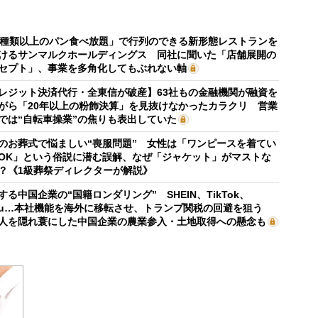
0種類以上のパン食べ放題」で行列のできる新形態レストランを
けるサンマルクホールディングス 同社に聞いた「店舗展開の
セプト」、事業を多角化してもぶれない軸
レジット決済代行・全東信が破産】63社もの金融機関が融資を
がら「20年以上の粉飾決算」を見抜けなかったカラクリ 営業
では“自転車操業”の焦りも表出していた
のお葬式で悩ましい“喪服問題” 女性は「ワンピースを着てい
OK」という俗説に潜む誤解、なぜ「ジャケット」がマストな
？《1級葬祭ディレクターが解説》
する中国企業の“国籍ロンダリング” SHEIN、TikTok、
mu…本社機能を海外に移転させ、トランプ関税の回避を狙う
人を隠れ蓑にした中国企業の農業参入・土地取得への懸念も