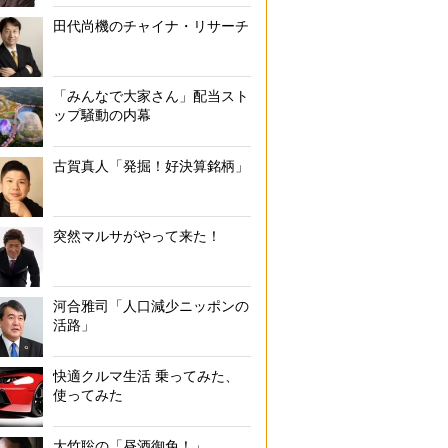
田代尚機のチャイナ・リサーチ
「みんなで大家さん」配当スト
ップ騒動の内幕
古賀真人「発掘！好決算銘柄」
突然マルサがやって来た！
河合雅司「人口減少ニッポンの
活路」
快適クルマ生活 乗ってみた、
使ってみた
大竹聡の「昼酒御免！」