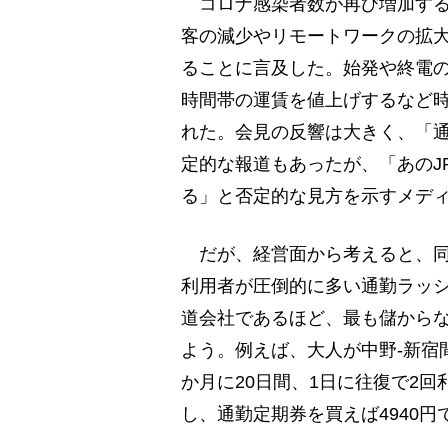
コロナ感染者数が再び増加する
客の減少やリモートワークの拡
ることに言及した。始発や終電
時間帯の運賃を値上げするなど
れた。会見の反響は大きく、「
定的な報道もあったが、「あのJ
る」と否定的な見方を示すメデ
だが、経営面から考えると、同
利用者が圧倒的に多い通勤ラッ
道会社であるほど、最も儲からな
よう。例えば、大人が中野-新宿間
か月に20日間、1日に往復で2回
し、通勤定期券を買えば4940円