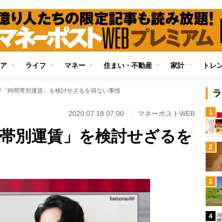
ア
ライフ
マネー
住まい・不動産
家計
トレ
が「時間帯別運賃」を検討せざるを得ない事情
ラ
1
2020.07.18 07:00
マネーポストWEB
間帯別運賃」を検討せざるを
2
3
4