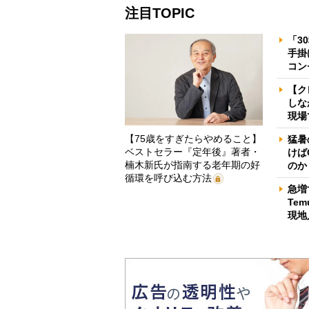
注目TOPIC
「3
手掛
コン
【ク
しな
現場
【75歳をすぎたらやめること】
猛暑
ベストセラー『定年後』著者・
けば
楠木新氏が指南する老年期の好
のか
循環を呼び込む方法
急増
Te
現地