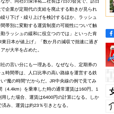
なか、同社の深澤祐二社長は7日の会見で、訪日
大で企業が定期代の支給を廃止する動きが見られ
の繰り下げ・繰り上げを検討するほか、ラッシュ
時間帯別に変動する運賃制度の可能性について触
通勤ラッシュの緩和に役立つのでは」といった肯
R東日本が値上げ」「数か月の減収で拙速に過ぎ
ィアが大半を占めた。
社の言い分にも一理ある。なぜなら、定期券の
シュ時間帯は、人口比率の高い路線を運営する鉄
い“魔の時間”だからだ。JR中央線の例で見てみ
（4.4km）を乗車した時の通常運賃は160円。1
利用した場合、運賃は6400円の計算になる。しか
で済み、運賃は約23％引きとなる。