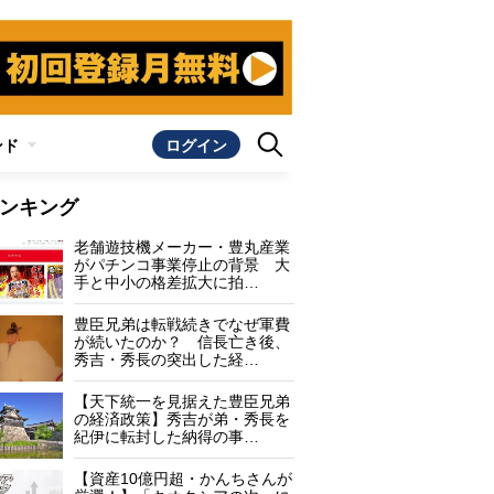
ンド
ログイン
ンキング
老舗遊技機メーカー・豊丸産業
がパチンコ事業停止の背景 大
手と中小の格差拡大に拍…
豊臣兄弟は転戦続きでなぜ軍費
が続いたのか？ 信長亡き後、
秀吉・秀長の突出した経…
【天下統一を見据えた豊臣兄弟
の経済政策】秀吉が弟・秀長を
紀伊に転封した納得の事…
【資産10億円超・かんちさんが