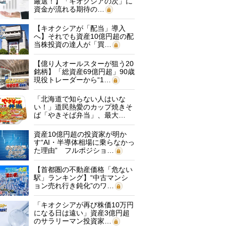
厳選！】「キオクシアの次」に
資金が流れる期待の…
【キオクシアが「配当」導入
へ】それでも資産10億円超の配
当株投資の達人が「買…
【億り人オールスターが狙う20
銘柄】「総資産69億円超」90歳
現役トレーダーから“1…
「北海道で知らない人はいな
い！」道民熱愛のカップ焼きそ
ば「やきそば弁当」、最大…
資産10億円超の投資家が明か
す“AI・半導体相場に乗らなかっ
た理由” フルポジショ…
【首都圏の不動産価格「危ない
駅」ランキング】“中古マンシ
ョン売れ行き鈍化”のワ…
「キオクシアが再び株価10万円
になる日は遠い」資産3億円超
のサラリーマン投資家…