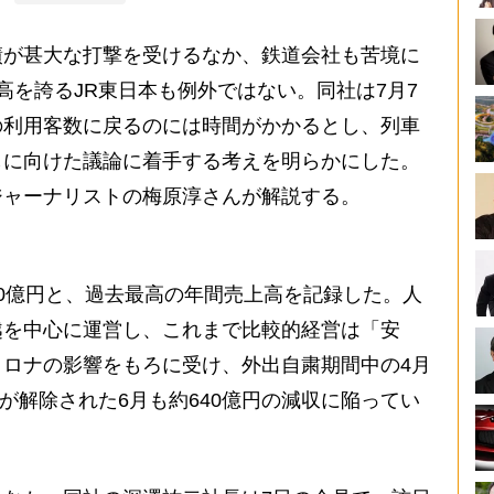
が甚大な打撃を受けるなか、鉄道会社も苦境に
高を誇るJR東日本も例外ではない。同社は7月7
の利用客数に戻るのには時間がかかるとし、列車
しに向けた議論に着手する考えを明らかにした。
ジャーナリストの梅原淳さんが解説する。
20億円と、過去最高の年間売上高を記録した。人
越を中心に運営し、これまで比較的経営は「安
ロナの影響をもろに受け、外出自粛期間中の4月
粛が解除された6月も約640億円の減収に陥ってい