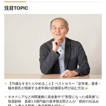
注目TOPIC
【75歳をすぎたらやめること】ベストセラー『定年後』著者・
楠木新氏が指南する老年期の好循環を呼び込む方法
キオクシアなどAI関連株に資金集中で“割安になった成長株”に
投資妙味 資産1.5億円超の坂本慎太郎さんが「絶好の仕込み
時」と考える防衛・食品銘柄を紹介