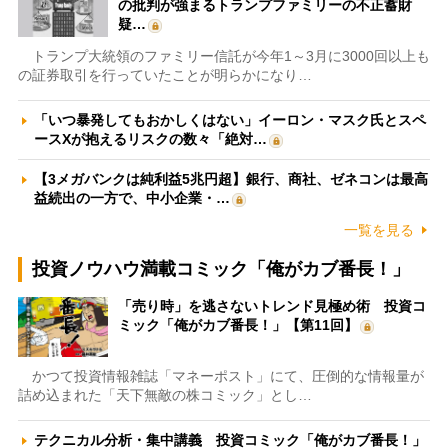
の批判が強まるトランプファミリーの不正蓄財
疑…
トランプ大統領のファミリー信託が今年1～3月に3000回以上も
の証券取引を行っていたことが明らかになり…
「いつ暴発してもおかしくはない」イーロン・マスク氏とスペ
ースXが抱えるリスクの数々「絶対…
【3メガバンクは純利益5兆円超】銀行、商社、ゼネコンは最高
益続出の一方で、中小企業・…
一覧を見る
投資ノウハウ満載コミック「俺がカブ番長！」
「売り時」を逃さないトレンド見極め術 投資コ
ミック「俺がカブ番長！」【第11回】
かつて投資情報雑誌「マネーポスト」にて、圧倒的な情報量が
詰め込まれた「天下無敵の株コミック」とし…
テクニカル分析・集中講義 投資コミック「俺がカブ番長！」