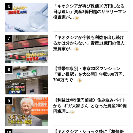
「キオクシアが再び株価10万円になる
6
日は遠い」資産3億円超のサラリーマン
投資家が…
「キオクシアが今後も利益を出し続け
7
るかは分からない」資産11億円の個人
投資家が…
【世帯年収別・東京23区マンション
8
「狙い目駅」を大公開】年収500万円、
700万円で…
《利益は年5億円前後》住み込みバイト
9
から“ギガ大家さん”となった資産200億
円税理…
【キオクシア・ショック後に「株価倍
10