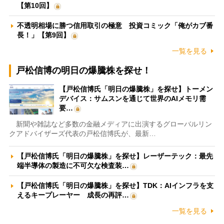
【第10回】
不透明相場に勝つ信用取引の極意 投資コミック「俺がカブ番
長！」【第9回】
一覧を見る
戸松信博の明日の爆騰株を探せ！
【戸松信博氏「明日の爆騰株」を探せ】トーメン
デバイス：サムスンを通じて世界のAIメモリ需
要…
新聞や雑誌など多数の金融メディアに出演するグローバルリン
クアドバイザーズ代表の戸松信博氏が、最新…
【戸松信博氏「明日の爆騰株」を探せ】レーザーテック：最先
端半導体の製造に不可欠な検査装…
【戸松信博氏「明日の爆騰株」を探せ】TDK：AIインフラを支
えるキープレーヤー 成長の再評…
一覧を見る