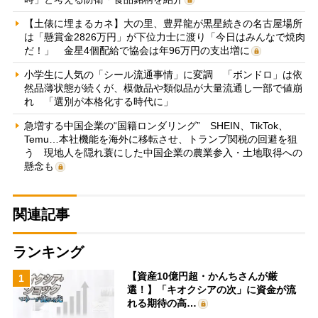
【土俵に埋まるカネ】大の里、豊昇龍が黒星続きの名古屋場所
は「懸賞金2826万円」が下位力士に渡り「今日はみんなで焼肉
だ！」 金星4個配給で協会は年96万円の支出増に
小学生に人気の「シール流通事情」に変調 「ボンドロ」は依
然品薄状態が続くが、模倣品や類似品が大量流通し一部で値崩
れ 「選別が本格化する時代に」
急増する中国企業の“国籍ロンダリング” SHEIN、TikTok、
Temu…本社機能を海外に移転させ、トランプ関税の回避を狙
う 現地人を隠れ蓑にした中国企業の農業参入・土地取得への
懸念も
関連記事
ランキング
【資産10億円超・かんちさんが厳
1
選！】「キオクシアの次」に資金が流
れる期待の高…