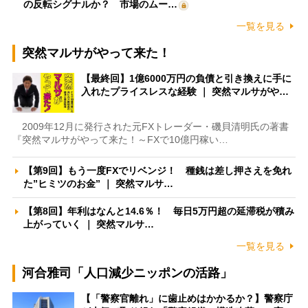
の反転シグナルか？ 市場のムー…
一覧を見る
突然マルサがやって来た！
【最終回】1億6000万円の負債と引き換えに手に
入れたプライスレスな経験 ｜ 突然マルサがや…
2009年12月に発行された元FXトレーダー・磯貝清明氏の著書
『突然マルサがやって来た！～FXで10億円稼い…
【第9回】もう一度FXでリベンジ！ 種銭は差し押さえを免れ
た”ヒミツのお金” ｜ 突然マルサ…
【第8回】年利はなんと14.6％！ 毎日5万円超の延滞税が積み
上がっていく ｜ 突然マルサ…
一覧を見る
河合雅司「人口減少ニッポンの活路」
【「警察官離れ」に歯止めはかかるか？】警察庁