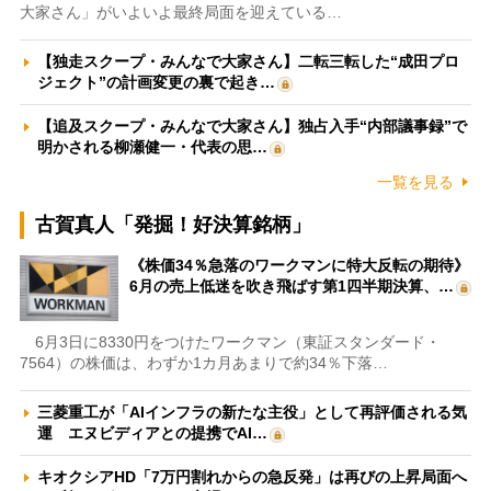
大家さん」がいよいよ最終局面を迎えている…
【独走スクープ・みんなで大家さん】二転三転した“成田プロ
ジェクト”の計画変更の裏で起き…
【追及スクープ・みんなで大家さん】独占入手“内部議事録”で
明かされる柳瀬健一・代表の思…
一覧を見る
古賀真人「発掘！好決算銘柄」
《株価34％急落のワークマンに特大反転の期待》
6月の売上低迷を吹き飛ばす第1四半期決算、…
6月3日に8330円をつけたワークマン（東証スタンダード・
7564）の株価は、わずか1カ月あまりで約34％下落…
三菱重工が「AIインフラの新たな主役」として再評価される気
運 エヌビディアとの提携でAI…
キオクシアHD「7万円割れからの急反発」は再びの上昇局面へ