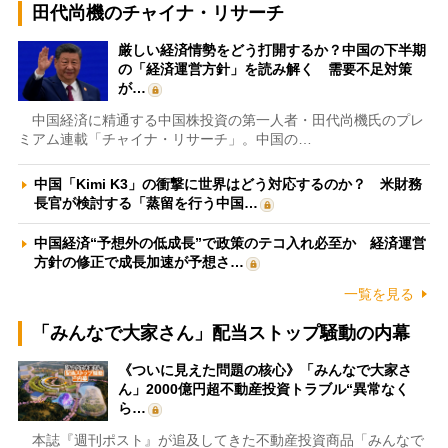
田代尚機のチャイナ・リサーチ
厳しい経済情勢をどう打開するか？中国の下半期
の「経済運営方針」を読み解く 需要不足対策
が…
中国経済に精通する中国株投資の第一人者・田代尚機氏のプレ
ミアム連載「チャイナ・リサーチ」。中国の…
中国「Kimi K3」の衝撃に世界はどう対応するのか？ 米財務
長官が検討する「蒸留を行う中国…
中国経済“予想外の低成長”で政策のテコ入れ必至か 経済運営
方針の修正で成長加速が予想さ…
一覧を見る
「みんなで大家さん」配当ストップ騒動の内幕
《ついに見えた問題の核心》「みんなで大家さ
ん」2000億円超不動産投資トラブル“異常なく
ら…
本誌『週刊ポスト』が追及してきた不動産投資商品「みんなで