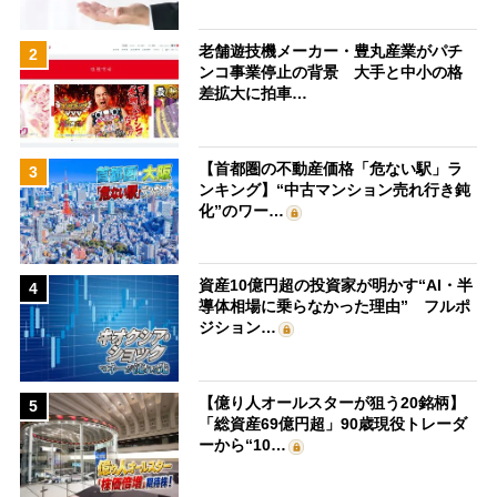
老舗遊技機メーカー・豊丸産業がパチ
2
ンコ事業停止の背景 大手と中小の格
差拡大に拍車…
【首都圏の不動産価格「危ない駅」ラ
3
ンキング】“中古マンション売れ行き鈍
化”のワー…
資産10億円超の投資家が明かす“AI・半
4
導体相場に乗らなかった理由” フルポ
ジション…
【億り人オールスターが狙う20銘柄】
5
「総資産69億円超」90歳現役トレーダ
ーから“10…