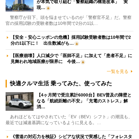
が本気で取り組む「警察組織の構造改革」 実
現…
警察庁が目下、頭を悩ませているのが「警察官不足」だ。警察
官の採用試験の受験者数は10年間で2分の1以…
【安全・安心ニッポンの危機】採用試験受験者数は10年間で2
分の1以下に！ 出生数減がも…
【医療崩壊】人口減少で「医師不足」に加えて「患者不足」に
見舞われ地域医療が限界に 今後…
一覧を見る
快適クルマ生活 乗ってみた、使ってみた
【4ヶ月間で受注累計6000台】BEV普及の障壁と
なる「航続距離の不安」「充電のストレス」解
消…
あれほどもてはやされていた「EV（BEV）シフト」の潮流も、
最近では減速基調になっているように見える。…
《雪道の対応力を検証》シビアな状況で実感した「フォレスタ