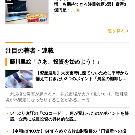
増」も期待できる注目銘柄5選】資産3
億円超・…
一覧を見る
注目の著者・連載
藤川里絵「さあ、投資を始めよう！」
【資産運用】大災害時に慌てないために平時から
備えておきたい3つのポイント「資産の棚卸し…
大規模な災害が起きると、株式市場が大きく動いたり、取引環
境が不安定になったりすることがある。一方…
5年ぶり改訂の「CGコード」、何が変わったのかポイントを解
説 企業に成長投資の具体的な説…
【令和のPKOか】GPIFをめぐる片山財務相の「円資産への投