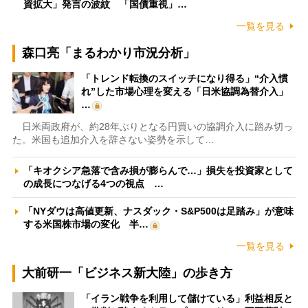
資拡大」発言の波紋 「国債重視」…
一覧を見る
森口亮「まるわかり市況分析」
「トレンド転換のスイッチになり得る」“介入慣
れ”した市場心理を変える「日米協調為替介入」
…
日米両政府が、約28年ぶりとなる円買いの協調介入に踏み切っ
た。米国も追加介入を辞さない姿勢を示して…
「キオクシア急落で含み損が膨らんで…」損失を投資家として
の成長につなげる4つの視点 …
「NYダウは高値更新、ナスダック・S&P500は足踏み」が意味
する米国株市場の変化 半…
一覧を見る
大前研一「ビジネス新大陸」の歩き方
「イラン戦争を利用して儲けている」利益相反と