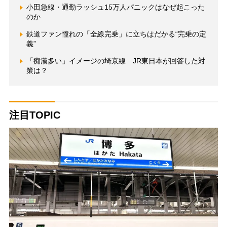
小田急線・通勤ラッシュ15万人パニックはなぜ起こった
のか
鉄道ファン憧れの「全線完乗」に立ちはだかる“完乗の定
義”
「痴漢多い」イメージの埼京線 JR東日本が回答した対
策は？
注目TOPIC