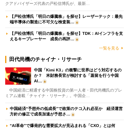
クアドバイザーズ代表の戸松信博氏が、最新…
【戸松信博氏「明日の爆騰株」を探せ】レーザーテック：最先
端半導体の製造に不可欠な検査装…
【戸松信博氏「明日の爆騰株」を探せ】TDK：AIインフラを支
えるキープレーヤー 成長の再評…
一覧を見る
田代尚機のチャイナ・リサーチ
中国「Kimi K3」の衝撃に世界はどう対応するの
か？ 米財務長官が検討する「蒸留を行う中国
AI…
中国経済に精通する中国株投資の第一人者・田代尚機氏のプレ
ミアム連載「チャイナ・リサーチ」。中国企…
中国経済“予想外の低成長”で政策のテコ入れ必至か 経済運営
方針の修正で成長加速が予想さ…
“AI革命”で爆発的な需要拡大が見込まれる「CXO」とは何