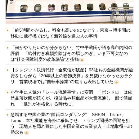
「約5時間かかるし、料金も高いのになぜ？」東京～博多間の
移動に飛行機ではなく新幹線を選ぶ人の事情
「何がやりたいのか分からない」竹中平蔵氏が語る高市内閣の
評価 「給付付き税額控除はその場しのぎ」いま不可欠なの
は“社会保障制度の改革議論”と指摘
【クレジット決済代行・全東信が破産】63社もの金融機関が融
資をしながら「20年以上の粉飾決算」を見抜けなかったカラク
リ 営業現場では“自転車操業”の焦りも表出していた
小学生に人気の「シール流通事情」に変調 「ボンドロ」は依
然品薄状態が続くが、模倣品や類似品が大量流通し一部で値崩
れ 「選別が本格化する時代に」
急増する中国企業の“国籍ロンダリング” SHEIN、TikTok、
Temu…本社機能を海外に移転させ、トランプ関税の回避を狙
う 現地人を隠れ蓑にした中国企業の農業参入・土地取得への
懸念も