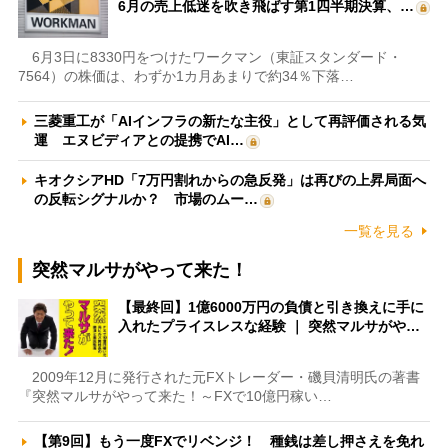
6月の売上低迷を吹き飛ばす第1四半期決算、…
6月3日に8330円をつけたワークマン（東証スタンダード・
7564）の株価は、わずか1カ月あまりで約34％下落…
三菱重工が「AIインフラの新たな主役」として再評価される気
運 エヌビディアとの提携でAI…
キオクシアHD「7万円割れからの急反発」は再びの上昇局面へ
の反転シグナルか？ 市場のムー…
一覧を見る
突然マルサがやって来た！
【最終回】1億6000万円の負債と引き換えに手に
入れたプライスレスな経験 ｜ 突然マルサがや…
2009年12月に発行された元FXトレーダー・磯貝清明氏の著書
『突然マルサがやって来た！～FXで10億円稼い…
【第9回】もう一度FXでリベンジ！ 種銭は差し押さえを免れ