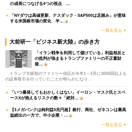
の成長につなげる4つの視点 …
「NYダウは高値更新、ナスダック・S&P500は足踏み」が意味
する米国株市場の変化 半…
一覧を見る
大前研一「ビジネス新大陸」の歩き方
「イラン戦争を利用して儲けている」利益相反と
の批判が強まるトランプファミリーの不正蓄財
疑…
トランプ大統領のファミリー信託が今年1～3月に3000回以上も
の証券取引を行っていたことが明らかになり…
「いつ暴発してもおかしくはない」イーロン・マスク氏とスペ
ースXが抱えるリスクの数々「絶対…
【3メガバンクは純利益5兆円超】銀行、商社、ゼネコンは最高
益続出の一方で、中小企業・…
一覧を見る