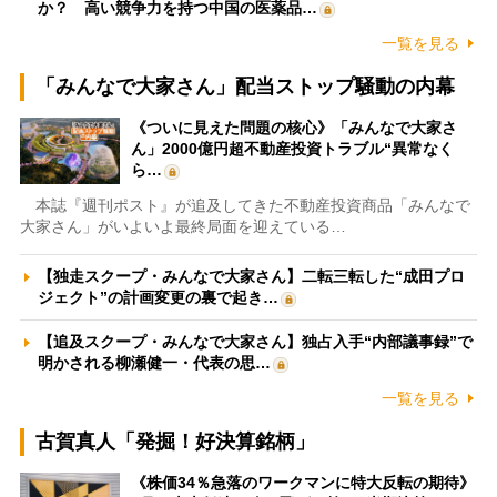
か？ 高い競争力を持つ中国の医薬品…
一覧を見る
「みんなで大家さん」配当ストップ騒動の内幕
《ついに見えた問題の核心》「みんなで大家さ
ん」2000億円超不動産投資トラブル“異常なく
ら…
本誌『週刊ポスト』が追及してきた不動産投資商品「みんなで
大家さん」がいよいよ最終局面を迎えている…
【独走スクープ・みんなで大家さん】二転三転した“成田プロ
ジェクト”の計画変更の裏で起き…
【追及スクープ・みんなで大家さん】独占入手“内部議事録”で
明かされる柳瀬健一・代表の思…
一覧を見る
古賀真人「発掘！好決算銘柄」
《株価34％急落のワークマンに特大反転の期待》