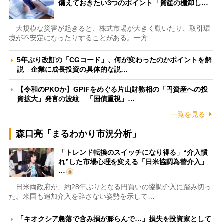
備えておきたい3つのポイント「資産の棚卸し…
大規模な災害が起きると、株式市場が大きく動いたり、取引環
境が不安定になったりすることがある。一方…
5年ぶり改訂の「CGコード」、何が変わったのかポイントを解
説 企業に成長投資の具体的な説…
【令和のPKOか】GPIFをめぐる片山財務相の「円資産への投
資拡大」発言の波紋 「国債重視」…
一覧を見る
森口亮「まるわかり市況分析」
「トレンド転換のスイッチになり得る」“介入慣
れ”した市場心理を変える「日米協調為替介入」
…
日米両政府が、約28年ぶりとなる円買いの協調介入に踏み切っ
た。米国も追加介入を辞さない姿勢を示して…
「キオクシア急落で含み損が膨らんで…」損失を投資家として