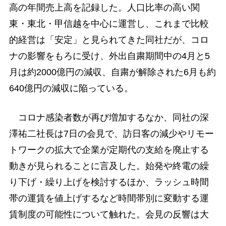
高の年間売上高を記録した。人口比率の高い関
東・東北・甲信越を中心に運営し、これまで比較
的経営は「安定」と見られてきた同社だが、コロ
ナの影響をもろに受け、外出自粛期間中の4月と5
月は約2000億円の減収、自粛が解除された6月も約
640億円の減収に陥っている。
コロナ感染者数が再び増加するなか、同社の深
澤祐二社長は7日の会見で、訪日客の減少やリモー
トワークの拡大で企業が定期代の支給を廃止する
動きが見られることに言及した。始発や終電の繰
り下げ・繰り上げを検討するほか、ラッシュ時間
帯の運賃を値上げするなど時間帯別に変動する運
賃制度の可能性について触れた。会見の反響は大