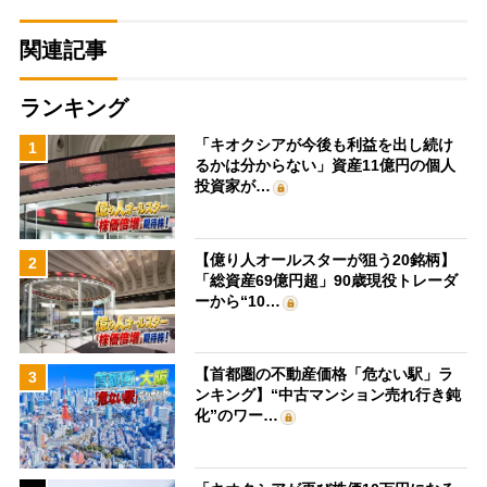
関連記事
ランキング
「キオクシアが今後も利益を出し続け
1
るかは分からない」資産11億円の個人
投資家が…
【億り人オールスターが狙う20銘柄】
2
「総資産69億円超」90歳現役トレーダ
ーから“10…
【首都圏の不動産価格「危ない駅」ラ
3
ンキング】“中古マンション売れ行き鈍
化”のワー…