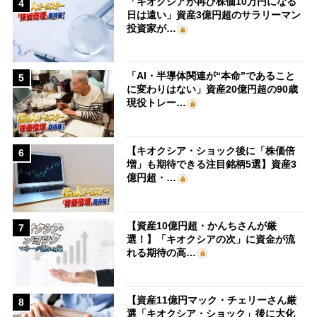
「キオクシアが再び株価10万円になる
4
日は遠い」資産3億円超のサラリーマン
投資家が…
「AI・半導体関連が“本命”であること
5
に変わりはない」資産20億円超の90歳
現役トレー…
【キオクシア・ショック後に「株価倍
6
増」も期待できる注目銘柄5選】資産3
億円超・…
【資産10億円超・かんちさんが厳
7
選！】「キオクシアの次」に資金が流
れる期待の高…
【資産11億円マック・チェリーさん厳
8
選「キオクシア・ショック」後に大化