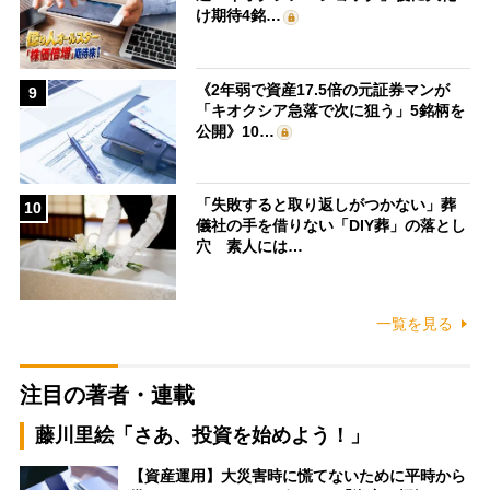
け期待4銘…
《2年弱で資産17.5倍の元証券マンが
9
「キオクシア急落で次に狙う」5銘柄を
公開》10…
「失敗すると取り返しがつかない」葬
10
儀社の手を借りない「DIY葬」の落とし
穴 素人には…
一覧を見る
注目の著者・連載
藤川里絵「さあ、投資を始めよう！」
【資産運用】大災害時に慌てないために平時から