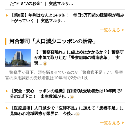
た”ヒミツのお金” ｜ 突然マルサ…
【第8回】年利はなんと14.6％！ 毎日5万円超の延滞税が積み
上がっていく ｜ 突然マルサ…
一覧を見る
河合雅司「人口減少ニッポンの活路」
【「警察官離れ」に歯止めはかかるか？】警察庁
が本気で取り組む「警察組織の構造改革」 実
現…
警察庁が目下、頭を悩ませているのが「警察官不足」だ。警察
官の採用試験の受験者数は10年間で2分の1以…
【安全・安心ニッポンの危機】採用試験受験者数は10年間で2
分の1以下に！ 出生数減がも…
【医療崩壊】人口減少で「医師不足」に加えて「患者不足」に
見舞われ地域医療が限界に 今後…
一覧を見る