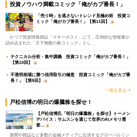
投資ノウハウ満載コミック「俺がカブ番長！」
「売り時」を逃さないトレンド見極め術 投資コ
ミック「俺がカブ番長！」【第11回】
かつて投資情報雑誌「マネーポスト」にて、圧倒的な情報量が
詰め込まれた「天下無敵の株コミック」とし…
テクニカル分析・集中講義 投資コミック「俺がカブ番長！」
【第10回】
不透明相場に勝つ信用取引の極意 投資コミック「俺がカブ番
長！」【第9回】
一覧を見る
戸松信博の明日の爆騰株を探せ！
【戸松信博氏「明日の爆騰株」を探せ】トーメン
デバイス：サムスンを通じて世界のAIメモリ需
要…
新聞や雑誌など多数の金融メディアに出演するグローバルリン