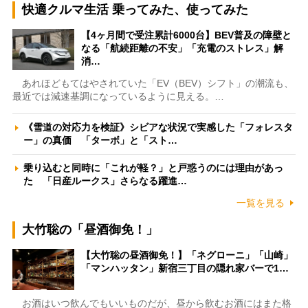
快適クルマ生活 乗ってみた、使ってみた
【4ヶ月間で受注累計6000台】BEV普及の障壁と
なる「航続距離の不安」「充電のストレス」解
消…
あれほどもてはやされていた「EV（BEV）シフト」の潮流も、
最近では減速基調になっているように見える。…
《雪道の対応力を検証》シビアな状況で実感した「フォレスタ
ー」の真価 「ターボ」と「スト…
乗り込むと同時に「これが軽？」と戸惑うのには理由があっ
た 「日産ルークス」さらなる躍進…
一覧を見る
大竹聡の「昼酒御免！」
【大竹聡の昼酒御免！】「ネグローニ」「山崎」
「マンハッタン」新宿三丁目の隠れ家バーで1…
お酒はいつ飲んでもいいものだが、昼から飲むお酒にはまた格