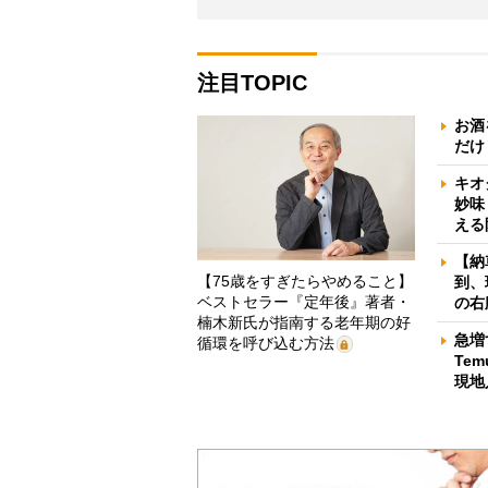
注目TOPIC
お酒
だけ
キオ
妙味
える
【納
【75歳をすぎたらやめること】
到、
ベストセラー『定年後』著者・
の右
楠木新氏が指南する老年期の好
急増
循環を呼び込む方法
Te
現地