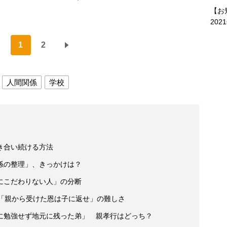
【お
202
1
2
人間関係
学校
き合い続ける方法
係の整理」、きっかけは？
にこだわりない人」の分断
、「親から受けた恩は子に返せ」の難しさ
に勉強せず地元に残った弟」 親孝行はどっち？