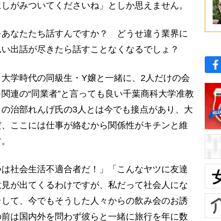
にしがみついてくださいね」としか思えません。
あなたたち話すんですか？ どうせ違う業界に
思い出話が尽きたら話すことなくなるでしょ？
大学時代の同級生・Y嬢と一緒に、2人だけの会
関連の“同業者”と言っても良い千葉商科大学准教
の治部れんげ氏の3人とは今でも接点があり、大
だ、ここには仕事が絡むから関係性がキチンと維
す。
は社会生活不適合者だ！」「こんなヤツに友達
意見が出てくるわけですが、私だって社会人にな
そして、今でもそうした人々からの飲み会のお誘
の前は国内外を問わず彼らと一緒に旅行を年に数