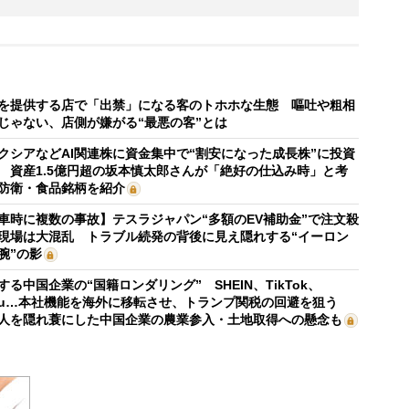
を提供する店で「出禁」になる客のトホホな生態 嘔吐や粗相
じゃない、店側が嫌がる“最悪の客”とは
クシアなどAI関連株に資金集中で“割安になった成長株”に投資
 資産1.5億円超の坂本慎太郎さんが「絶好の仕込み時」と考
防衛・食品銘柄を紹介
車時に複数の事故】テスラジャパン“多額のEV補助金”で注文殺
現場は大混乱 トラブル続発の背後に見え隠れする“イーロン
腕”の影
する中国企業の“国籍ロンダリング” SHEIN、TikTok、
mu…本社機能を海外に移転させ、トランプ関税の回避を狙う
人を隠れ蓑にした中国企業の農業参入・土地取得への懸念も