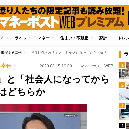
ア
ライフ
マネー
住まい・不動産
家計
トレ
仕事がある幸せ
「学生時代の友人」と「社会人になってからの知人」大切なのはどちらか
ラ
1
る幸せ
2020.08.15 16:00
マネーポストWEB
」と「社会人になってから
2
はどちらか
3
4