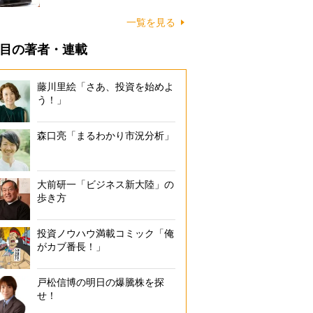
一覧を見る
目の著者・連載
藤川里絵「さあ、投資を始めよ
う！」
森口亮「まるわかり市況分析」
大前研一「ビジネス新大陸」の
歩き方
投資ノウハウ満載コミック「俺
がカブ番長！」
戸松信博の明日の爆騰株を探
せ！