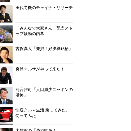
田代尚機のチャイナ・リサーチ
「みんなで大家さん」配当スト
ップ騒動の内幕
古賀真人「発掘！好決算銘柄」
突然マルサがやって来た！
河合雅司「人口減少ニッポンの
活路」
快適クルマ生活 乗ってみた、
使ってみた
大竹聡の「昼酒御免！」