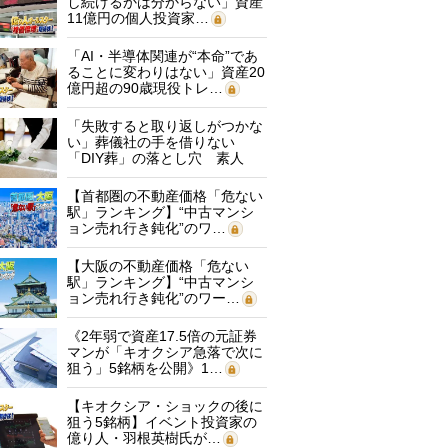
し続けるかは分からない」資産
11億円の個人投資家…
「AI・半導体関連が“本命”であ
ることに変わりはない」資産20
億円超の90歳現役トレ…
「失敗すると取り返しがつかな
い」葬儀社の手を借りない
「DIY葬」の落とし穴 素人
に…
【首都圏の不動産価格「危ない
駅」ランキング】“中古マンシ
ョン売れ行き鈍化”のワ…
【大阪の不動産価格「危ない
駅」ランキング】“中古マンシ
ョン売れ行き鈍化”のワー…
《2年弱で資産17.5倍の元証券
マンが「キオクシア急落で次に
狙う」5銘柄を公開》1…
【キオクシア・ショックの後に
狙う5銘柄】イベント投資家の
億り人・羽根英樹氏が…