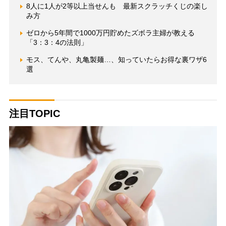
8人に1人が2等以上当せんも 最新スクラッチくじの楽し
み方
ゼロから5年間で1000万円貯めたズボラ主婦が教える
「3：3：4の法則」
モス、てんや、丸亀製麺…、知っていたらお得な裏ワザ6
選
注目TOPIC