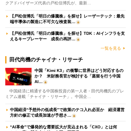
クアドバイザーズ代表の戸松信博氏が、最新…
【戸松信博氏「明日の爆騰株」を探せ】レーザーテック：最先
端半導体の製造に不可欠な検査装…
【戸松信博氏「明日の爆騰株」を探せ】TDK：AIインフラを支
えるキープレーヤー 成長の再評…
一覧を見る
田代尚機のチャイナ・リサーチ
中国「Kimi K3」の衝撃に世界はどう対応するの
か？ 米財務長官が検討する「蒸留を行う中国
AI…
中国経済に精通する中国株投資の第一人者・田代尚機氏のプレ
ミアム連載「チャイナ・リサーチ」。中国企…
中国経済“予想外の低成長”で政策のテコ入れ必至か 経済運営
方針の修正で成長加速が予想さ…
“AI革命”で爆発的な需要拡大が見込まれる「CXO」とは何