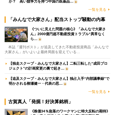
か？ 高い競争力を持つ中国の医薬品…
一覧を見る
「みんなで大家さん」配当ストップ騒動の内幕
《ついに見えた問題の核心》「みんなで大家さ
ん」2000億円超不動産投資トラブル“異常なく
ら…
本誌『週刊ポスト』が追及してきた不動産投資商品「みんなで
大家さん」がいよいよ最終局面を迎えている…
【独走スクープ・みんなで大家さん】二転三転した“成田プロ
ジェクト”の計画変更の裏で起き…
【追及スクープ・みんなで大家さん】独占入手“内部議事録”で
明かされる柳瀬健一・代表の思…
一覧を見る
古賀真人「発掘！好決算銘柄」
《株価34％急落のワークマンに特大反転の期待》