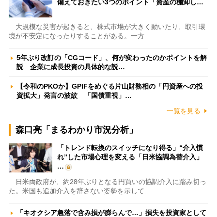
備えておきたい3つのポイント「資産の棚卸し…
大規模な災害が起きると、株式市場が大きく動いたり、取引環
境が不安定になったりすることがある。一方…
5年ぶり改訂の「CGコード」、何が変わったのかポイントを解
説 企業に成長投資の具体的な説…
【令和のPKOか】GPIFをめぐる片山財務相の「円資産への投
資拡大」発言の波紋 「国債重視」…
一覧を見る
森口亮「まるわかり市況分析」
「トレンド転換のスイッチになり得る」“介入慣
れ”した市場心理を変える「日米協調為替介入」
…
日米両政府が、約28年ぶりとなる円買いの協調介入に踏み切っ
た。米国も追加介入を辞さない姿勢を示して…
「キオクシア急落で含み損が膨らんで…」損失を投資家として