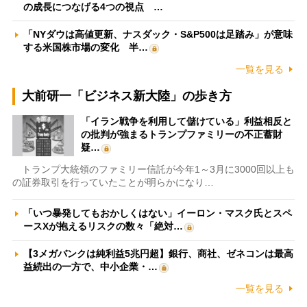
の成長につなげる4つの視点 …
「NYダウは高値更新、ナスダック・S&P500は足踏み」が意味
する米国株市場の変化 半…
一覧を見る
大前研一「ビジネス新大陸」の歩き方
「イラン戦争を利用して儲けている」利益相反と
の批判が強まるトランプファミリーの不正蓄財
疑…
トランプ大統領のファミリー信託が今年1～3月に3000回以上も
の証券取引を行っていたことが明らかになり…
「いつ暴発してもおかしくはない」イーロン・マスク氏とスペ
ースXが抱えるリスクの数々「絶対…
【3メガバンクは純利益5兆円超】銀行、商社、ゼネコンは最高
益続出の一方で、中小企業・…
一覧を見る