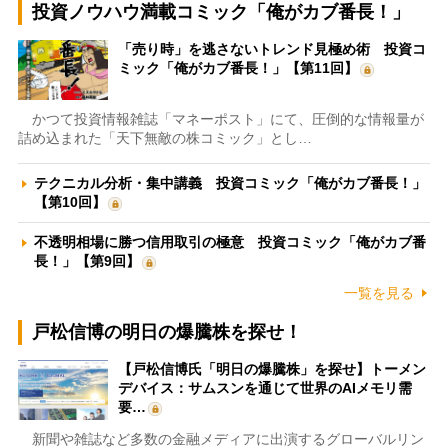
投資ノウハウ満載コミック「俺がカブ番長！」
「売り時」を逃さないトレンド見極め術 投資コ
ミック「俺がカブ番長！」【第11回】
かつて投資情報雑誌「マネーポスト」にて、圧倒的な情報量が
詰め込まれた「天下無敵の株コミック」とし…
テクニカル分析・集中講義 投資コミック「俺がカブ番長！」
【第10回】
不透明相場に勝つ信用取引の極意 投資コミック「俺がカブ番
長！」【第9回】
一覧を見る
戸松信博の明日の爆騰株を探せ！
【戸松信博氏「明日の爆騰株」を探せ】トーメン
デバイス：サムスンを通じて世界のAIメモリ需
要…
新聞や雑誌など多数の金融メディアに出演するグローバルリン