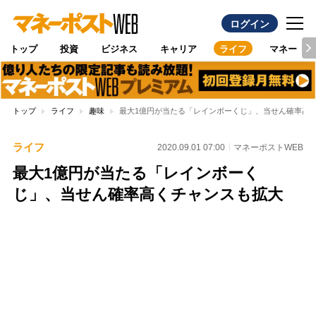
ログイン
トップ
投資
ビジネス
キャリア
ライフ
マネー
トップ
ライフ
趣味
最大1億円が当たる「レインボーくじ」、当せん確率高
ライフ
2020.09.01 07:00
マネーポストWEB
最大1億円が当たる「レインボーく
じ」、当せん確率高くチャンスも拡大
Loaded
:
100.00%
/
Unmute