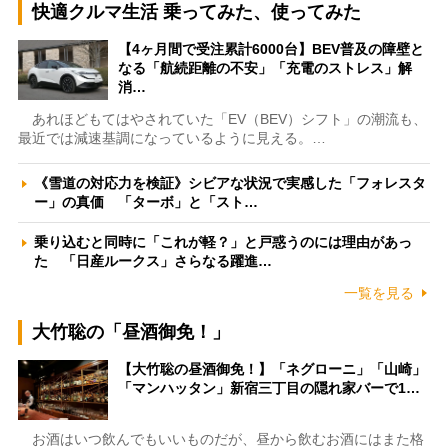
快適クルマ生活 乗ってみた、使ってみた
【4ヶ月間で受注累計6000台】BEV普及の障壁と
なる「航続距離の不安」「充電のストレス」解
消…
あれほどもてはやされていた「EV（BEV）シフト」の潮流も、
最近では減速基調になっているように見える。…
《雪道の対応力を検証》シビアな状況で実感した「フォレスタ
ー」の真価 「ターボ」と「スト…
乗り込むと同時に「これが軽？」と戸惑うのには理由があっ
た 「日産ルークス」さらなる躍進…
一覧を見る
大竹聡の「昼酒御免！」
【大竹聡の昼酒御免！】「ネグローニ」「山崎」
「マンハッタン」新宿三丁目の隠れ家バーで1…
お酒はいつ飲んでもいいものだが、昼から飲むお酒にはまた格