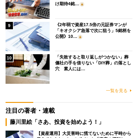
け期待4銘…
《2年弱で資産17.5倍の元証券マンが
9
「キオクシア急落で次に狙う」5銘柄を
公開》10…
「失敗すると取り返しがつかない」葬
10
儀社の手を借りない「DIY葬」の落とし
穴 素人には…
一覧を見る
注目の著者・連載
藤川里絵「さあ、投資を始めよう！」
【資産運用】大災害時に慌てないために平時から