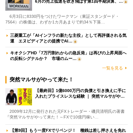
6月の売上低迷を吹き飛ばす第1四半期決算、…
6月3日に8330円をつけたワークマン（東証スタンダード・
7564）の株価は、わずか1カ月あまりで約34％下落…
三菱重工が「AIインフラの新たな主役」として再評価される気
運 エヌビディアとの提携でAI…
キオクシアHD「7万円割れからの急反発」は再びの上昇局面へ
の反転シグナルか？ 市場のムー…
一覧を見る
突然マルサがやって来た！
【最終回】1億6000万円の負債と引き換えに手に
入れたプライスレスな経験 ｜ 突然マルサがや…
2009年12月に発行された元FXトレーダー・磯貝清明氏の著書
『突然マルサがやって来た！～FXで10億円稼い…
【第9回】もう一度FXでリベンジ！ 種銭は差し押さえを免れ