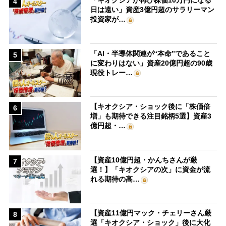
「キオクシアが再び株価10万円になる
4
日は遠い」資産3億円超のサラリーマン
投資家が…
「AI・半導体関連が“本命”であること
5
に変わりはない」資産20億円超の90歳
現役トレー…
【キオクシア・ショック後に「株価倍
6
増」も期待できる注目銘柄5選】資産3
億円超・…
【資産10億円超・かんちさんが厳
7
選！】「キオクシアの次」に資金が流
れる期待の高…
【資産11億円マック・チェリーさん厳
8
選「キオクシア・ショック」後に大化