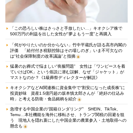
「この恐ろしい株はさっさと手放したい…」キオクシア株で
500万円の利益を出した女性が“夢よもう一度”と再購入
「何がやりたいのか分からない」竹中平蔵氏が語る高市内閣の
評価 「給付付き税額控除はその場しのぎ」いま不可欠なの
は“社会保障制度の改革議論”と指摘
猛暑のお葬式で悩ましい“喪服問題” 女性は「ワンピースを着
ていけばOK」という俗説に潜む誤解、なぜ「ジャケット」が
マストなのか？《1級葬祭ディレクターが解説》
キオクシアなどAI関連株に資金集中で“割安になった成長株”に
投資妙味 資産1.5億円超の坂本慎太郎さんが「絶好の仕込み
時」と考える防衛・食品銘柄を紹介
急増する中国企業の“国籍ロンダリング” SHEIN、TikTok、
Temu…本社機能を海外に移転させ、トランプ関税の回避を狙
う 現地人を隠れ蓑にした中国企業の農業参入・土地取得への
懸念も