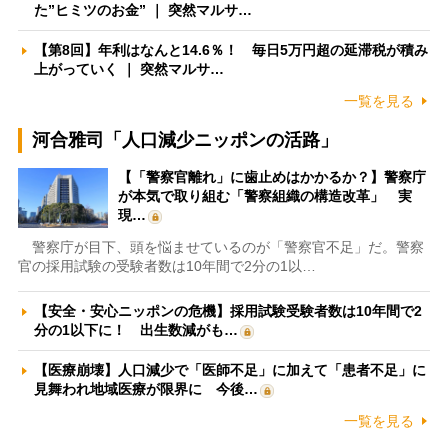
た”ヒミツのお金” ｜ 突然マルサ…
【第8回】年利はなんと14.6％！ 毎日5万円超の延滞税が積み
上がっていく ｜ 突然マルサ…
一覧を見る
河合雅司「人口減少ニッポンの活路」
【「警察官離れ」に歯止めはかかるか？】警察庁
が本気で取り組む「警察組織の構造改革」 実
現…
警察庁が目下、頭を悩ませているのが「警察官不足」だ。警察
官の採用試験の受験者数は10年間で2分の1以…
【安全・安心ニッポンの危機】採用試験受験者数は10年間で2
分の1以下に！ 出生数減がも…
【医療崩壊】人口減少で「医師不足」に加えて「患者不足」に
見舞われ地域医療が限界に 今後…
一覧を見る