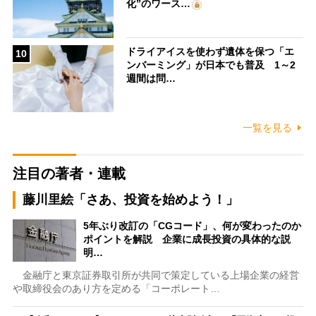
化”のワース…
ドライアイスを使わず遺体を保つ「エ
10
ンバーミング」が日本でも普及 1～2
週間は問…
一覧を見る
注目の著者・連載
藤川里絵「さあ、投資を始めよう！」
5年ぶり改訂の「CGコード」、何が変わったのか
ポイントを解説 企業に成長投資の具体的な説
明…
金融庁と東京証券取引所が共同で策定している上場企業の経営
や取締役会のあり方を定める「コーポレート…