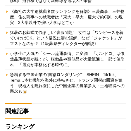
移動に飛行機ではなく新幹線を選ぶ人の事情
《商社の大学別就職者数ランキングを解剖》三菱商事、三井物
産、住友商事への就職者は「東大・早大・慶大で約6割」の現
実 3大学以外で強い大学はどこか
猛暑のお葬式で悩ましい“喪服問題” 女性は「ワンピースを着
ていけばOK」という俗説に潜む誤解、なぜ「ジャケット」が
マストなのか？《1級葬祭ディレクターが解説》
小学生に人気の「シール流通事情」に変調 「ボンドロ」は依
然品薄状態が続くが、模倣品や類似品が大量流通し一部で値崩
れ 「選別が本格化する時代に」
急増する中国企業の“国籍ロンダリング” SHEIN、TikTok、
Temu…本社機能を海外に移転させ、トランプ関税の回避を狙
う 現地人を隠れ蓑にした中国企業の農業参入・土地取得への
懸念も
関連記事
ランキング