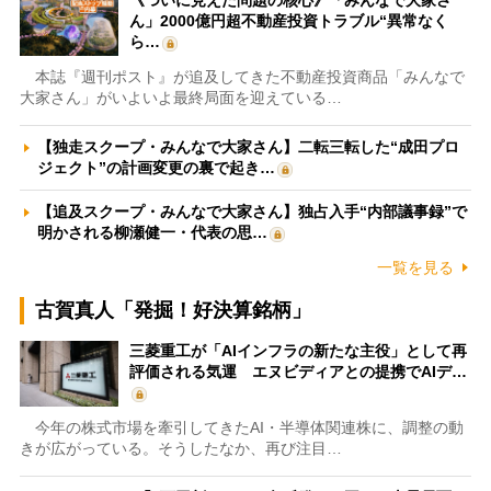
《ついに見えた問題の核心》「みんなで大家さ
ん」2000億円超不動産投資トラブル“異常なく
ら…
本誌『週刊ポスト』が追及してきた不動産投資商品「みんなで
大家さん」がいよいよ最終局面を迎えている…
【独走スクープ・みんなで大家さん】二転三転した“成田プロ
ジェクト”の計画変更の裏で起き…
【追及スクープ・みんなで大家さん】独占入手“内部議事録”で
明かされる柳瀬健一・代表の思…
一覧を見る
古賀真人「発掘！好決算銘柄」
三菱重工が「AIインフラの新たな主役」として再
評価される気運 エヌビディアとの提携でAIデ…
今年の株式市場を牽引してきたAI・半導体関連株に、調整の動
きが広がっている。そうしたなか、再び注目…