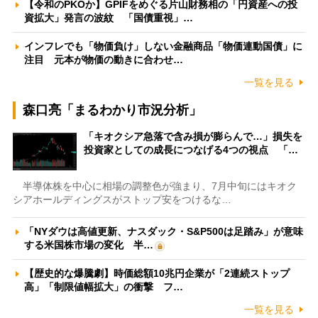
【令和のPKOか】GPIFをめぐる片山財務相の「円資産への投
資拡大」発言の波紋 「国債重視」…
インフレでも「物価負け」しない金融商品「物価連動国債」に
注目 元本が物価の動きに合わせ…
一覧を見る
森口亮「まるわかり市況分析」
「キオクシア急落で含み損が膨らんで…」損失を
投資家としての成長につなげる4つの視点 「…
半導体株を中心に相場の調整色が強まり、7月中旬にはキオク
シアホールディングスがストップ安をつけるな…
「NYダウは高値更新、ナスダック・S&P500は足踏み」が意味
する米国株市場の変化 半…
【歴史的な爆騰劇】時価総額10兆円企業が「2連続ストップ
高」「制限値幅拡大」の衝撃 フ…
一覧を見る