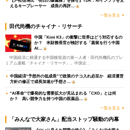
【戸松信博氏「明日の爆騰株」を探せ】TDK：AIインフラを支
えるキープレーヤー 成長の再評…
一覧を見る
田代尚機のチャイナ・リサーチ
中国「Kimi K3」の衝撃に世界はどう対応するの
か？ 米財務長官が検討する「蒸留を行う中国
AI…
中国経済に精通する中国株投資の第一人者・田代尚機氏のプレ
ミアム連載「チャイナ・リサーチ」。中国企…
中国経済“予想外の低成長”で政策のテコ入れ必至か 経済運営
方針の修正で成長加速が予想さ…
“AI革命”で爆発的な需要拡大が見込まれる「CXO」とは何
か？ 高い競争力を持つ中国の医薬品…
一覧を見る
「みんなで大家さん」配当ストップ騒動の内幕