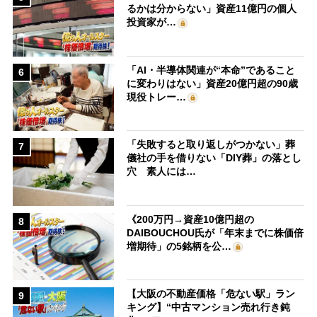
るかは分からない」資産11億円の個人
投資家が…
「AI・半導体関連が“本命”であること
6
に変わりはない」資産20億円超の90歳
現役トレー…
「失敗すると取り返しがつかない」葬
7
儀社の手を借りない「DIY葬」の落とし
穴 素人には…
《200万円→資産10億円超の
8
DAIBOUCHOU氏が「年末までに株価倍
増期待」の5銘柄を公…
【大阪の不動産価格「危ない駅」ラン
9
キング】“中古マンション売れ行き鈍