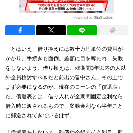
Powered by 
GliaStudios
Mute
とはいえ、借り換えには数十万円単位の費用が
かかり、手続きも面倒。差額に目を奪われ、失敗
をしないよう、借り換えは、残期間3年以内の人以
外全員検討すべきだと前出の畠中さん。その上で
まず必要になるのが、現在のローンの「償還表」
だ。償還表とは、借り入れが全期間固定金利なら
借入時に渡されるもので、変動金利なら半年ごと
に郵送されてきているはず。
「償還表を見ないと、残債や今後支払う利息、残