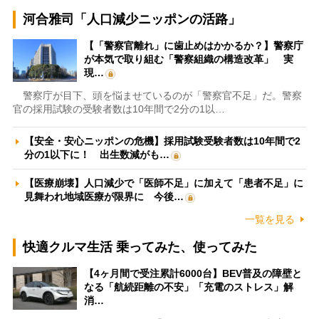
河合雅司「人口減少ニッポンの活路」
【「警察官離れ」に歯止めはかかるか？】警察庁
が本気で取り組む「警察組織の構造改革」 実
現…
警察庁が目下、頭を悩ませているのが「警察官不足」だ。警察
官の採用試験の受験者数は10年間で2分の1以…
【安全・安心ニッポンの危機】採用試験受験者数は10年間で2
分の1以下に！ 出生数減がも…
【医療崩壊】人口減少で「医師不足」に加えて「患者不足」に
見舞われ地域医療が限界に 今後…
一覧を見る
快適クルマ生活 乗ってみた、使ってみた
【4ヶ月間で受注累計6000台】BEV普及の障壁と
なる「航続距離の不安」「充電のストレス」解
消…