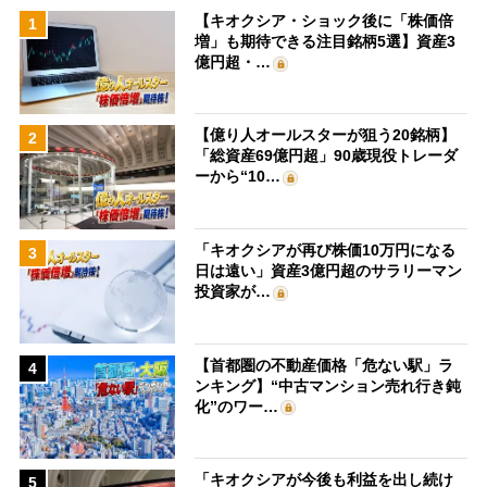
【キオクシア・ショック後に「株価倍
1
増」も期待できる注目銘柄5選】資産3
億円超・…
【億り人オールスターが狙う20銘柄】
2
「総資産69億円超」90歳現役トレーダ
ーから“10…
「キオクシアが再び株価10万円になる
3
日は遠い」資産3億円超のサラリーマン
投資家が…
【首都圏の不動産価格「危ない駅」ラ
4
ンキング】“中古マンション売れ行き鈍
化”のワー…
「キオクシアが今後も利益を出し続け
5