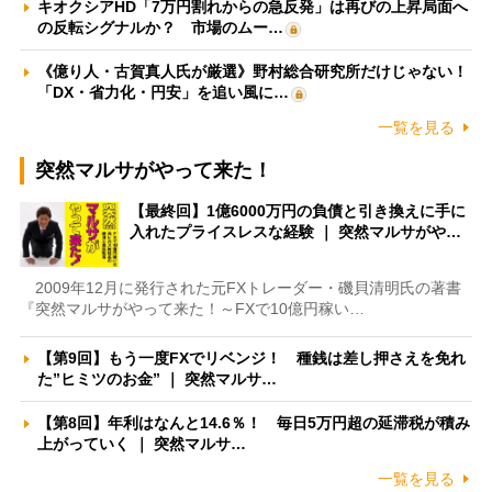
キオクシアHD「7万円割れからの急反発」は再びの上昇局面へ
の反転シグナルか？ 市場のムー…
《億り人・古賀真人氏が厳選》野村総合研究所だけじゃない！
「DX・省力化・円安」を追い風に…
一覧を見る
突然マルサがやって来た！
【最終回】1億6000万円の負債と引き換えに手に
入れたプライスレスな経験 ｜ 突然マルサがや…
2009年12月に発行された元FXトレーダー・磯貝清明氏の著書
『突然マルサがやって来た！～FXで10億円稼い…
【第9回】もう一度FXでリベンジ！ 種銭は差し押さえを免れ
た”ヒミツのお金” ｜ 突然マルサ…
【第8回】年利はなんと14.6％！ 毎日5万円超の延滞税が積み
上がっていく ｜ 突然マルサ…
一覧を見る