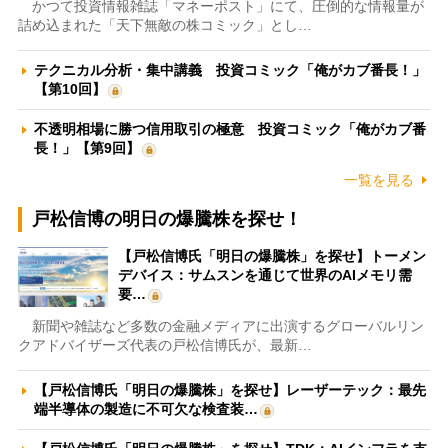
かつて投資情報雑誌「マネーポスト」にて、圧倒的な情報量が
詰め込まれた「天下無敵の株コミック」とし…
テクニカル分析・集中講義 投資コミック「俺がカブ番長！」
【第10回】
不透明相場に勝つ信用取引の極意 投資コミック「俺がカブ番
長！」【第9回】
一覧を見る
戸松信博の明日の爆騰株を探せ！
【戸松信博氏「明日の爆騰株」を探せ】トーメン
デバイス：サムスンを通じて世界のAIメモリ需
要…
新聞や雑誌など多数の金融メディアに出演するグローバルリン
クアドバイザーズ代表の戸松信博氏が、最新…
【戸松信博氏「明日の爆騰株」を探せ】レーザーテック：最先
端半導体の製造に不可欠な検査装…