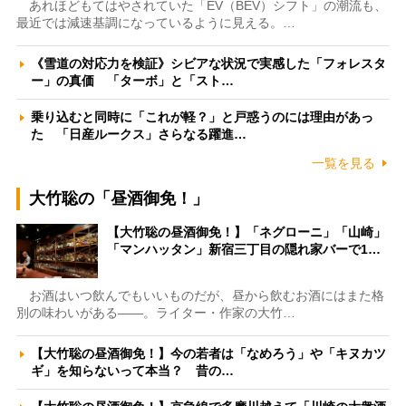
あれほどもてはやされていた「EV（BEV）シフト」の潮流も、
最近では減速基調になっているように見える。…
《雪道の対応力を検証》シビアな状況で実感した「フォレスタ
ー」の真価 「ターボ」と「スト…
乗り込むと同時に「これが軽？」と戸惑うのには理由があっ
た 「日産ルークス」さらなる躍進…
一覧を見る
大竹聡の「昼酒御免！」
【大竹聡の昼酒御免！】「ネグローニ」「山崎」
「マンハッタン」新宿三丁目の隠れ家バーで1…
お酒はいつ飲んでもいいものだが、昼から飲むお酒にはまた格
別の味わいがある――。ライター・作家の大竹…
【大竹聡の昼酒御免！】今の若者は「なめろう」や「キヌカツ
ギ」を知らないって本当？ 昔の…