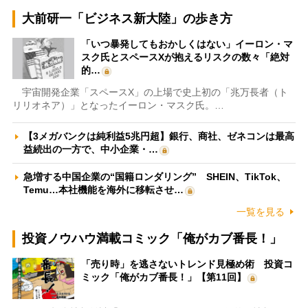
大前研一「ビジネス新大陸」の歩き方
「いつ暴発してもおかしくはない」イーロン・マ
スク氏とスペースXが抱えるリスクの数々「絶対
的…
宇宙開発企業「スペースX」の上場で史上初の「兆万長者（ト
リリオネア）」となったイーロン・マスク氏。…
【3メガバンクは純利益5兆円超】銀行、商社、ゼネコンは最高
益続出の一方で、中小企業・…
急増する中国企業の“国籍ロンダリング” SHEIN、TikTok、
Temu…本社機能を海外に移転させ…
一覧を見る
投資ノウハウ満載コミック「俺がカブ番長！」
「売り時」を逃さないトレンド見極め術 投資コ
ミック「俺がカブ番長！」【第11回】